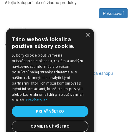
V tejto kategórii nie sú žiadne produkty.
Pokračovať
Informácie
×
Táto webová lokalita
NewsLetter
používa súbory cookie.
Zákaznícky servis
Súbory cookie používame na
prispôsobenie obsahu, reklám a analýzu
návštevnosti. Informácie o vašom
používaní našej stránky zdieľame aj s
© Utleurope.com |
NajReklama.sk - tvorba eshopu
našimi reklamnými a analytickými
partnermi, ktorí ich môžu kombinovať s
inými informáciami, ktoré ste im poskytli
alebo ktoré zhromaždili pri používaní ich
služieb.
Prečítať viac
PRIJAŤ VŠETKO
ODMIETNUŤ VŠETKO