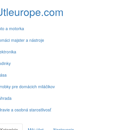
Utleurope.com
to a motorka
máci majster a nástroje
ektronika
odinky
rása
robky pre domácich miláčikov
áhrada
ravie a osobná starostlivosť
Kategórie
Môj účet
Nastavenia