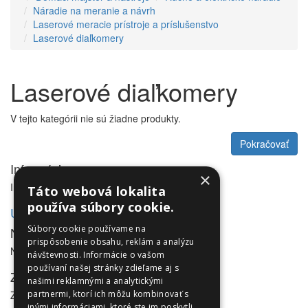
Náradie na meranie a návrh
Laserové meracie prístroje a príslušenstvo
Laserové diaľkomery
Laserové diaľkomery
V tejto kategórii nie sú žiadne produkty.
Pokračovať
Informácie
×
Informácie
Táto webová lokalita
používa súbory cookie.
Utleurope.com
Súbory cookie používame na
NewsLetter
prispôsobenie obsahu, reklám a analýzu
NewsLetter
návštevnosti. Informácie o vašom
používaní našej stránky zdieľame aj s
Zákaznícky servis
našimi reklamnými a analytickými
Zákaznícky servis
partnermi, ktorí ich môžu kombinovať s
inými informáciami, ktoré ste im poskytli