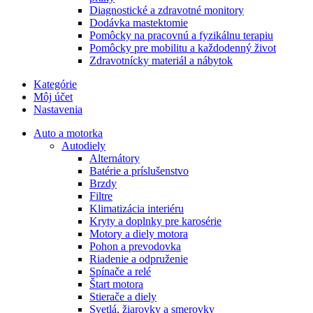
Diagnostické a zdravotné monitory
Dodávka mastektomie
Pomôcky na pracovnú a fyzikálnu terapiu
Pomôcky pre mobilitu a každodenný život
Zdravotnícky materiál a nábytok
Kategórie
Môj účet
Nastavenia
Auto a motorka
Autodiely
Alternátory
Batérie a príslušenstvo
Brzdy
Filtre
Klimatizácia interiéru
Kryty a doplnky pre karosérie
Motory a diely motora
Pohon a prevodovka
Riadenie a odpruženie
Spínače a relé
Štart motora
Stierače a diely
Svetlá, žiarovky a smerovky