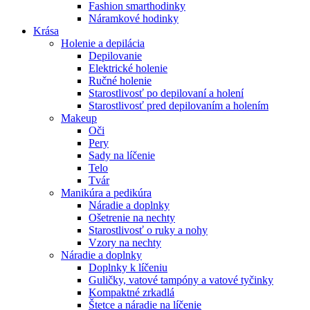
Fashion smarthodinky
Náramkové hodinky
Krása
Holenie a depilácia
Depilovanie
Elektrické holenie
Ručné holenie
Starostlivosť po depilovaní a holení
Starostlivosť pred depilovaním a holením
Makeup
Oči
Pery
Sady na líčenie
Telo
Tvár
Manikúra a pedikúra
Náradie a doplnky
Ošetrenie na nechty
Starostlivosť o ruky a nohy
Vzory na nechty
Náradie a doplnky
Doplnky k líčeniu
Guličky, vatové tampóny a vatové tyčinky
Kompaktné zrkadlá
Štetce a náradie na líčenie