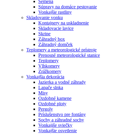
Semená
Súpravy na domáce pestovanie
Vonkajšie rastliny
Skladovanie vonku
Kontajnery na uskladnenie
Skladovacie lavice
Skrine
Záhradný box
Záhradný domček
Teplomery a meteorologické prístroje
Prenosné meteorologické stanice
Teplomery
Vlhkomery
Zrážkomery
Vonkajšia dekorácia
Jazierka a vodné záhrady
Lapače slnka
Misy
Ozdobné kamene
Ozdobné ploty
Pergoly
Príslušenstvo pre fontány
Sochy a záhradné sochy
Vonkajiše sviečky
Vonkajšie osvetlenie