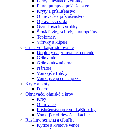
Farby a tesniace výrobky
Filtre, pumpy a príslušenstvo
Kryty a príslušenstvo
Ohrievače a príslušenstvo
Opravárska sada
Osvetľovacie výrobky
Šmykľavky, schody a trampolíny
Teplomery
Vírivky a kúpele
Gril a vonkajšie stolovanie
Doplnky na grilovanie a udenie
Grilovanie
Grilovanie- udiarne
Náradie
Vonkajšie fritézy
Vonkajšie pece na pizzu
Kryty a ploty
Dvere
Ohrievače, ohniská a krby
Krby
Ohrievače
Príslušenstvo pre vonkajšie krby
Vonkajšie ohrievače a kachle
Rastliny, semená a cibuľky
Kytice a kvetové vence