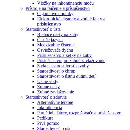
Vložky na inkontinenciu moču
Prístroje na fajčenie a príslušenstvo
Cigaretové doplnky
Elektronické cigarety a vodné fajky a
príslušenstvo
Starostlivosť o ústa
Bieliace pasty na zuby
Čističe jazyka
Medzizubné čistenie
Osviežovače dychu
Príslušenstvo a kefky na zuby
Príslušenstvo pre zubné zavlažovanie
Sada na starostlivosť o zuby
Starostlivosť o chrup
Starostlivosť o ústnu dutinu detí
Ústne vody
Zubné pasty
Zubné zavlažovanie
Starostlivosť o zdravie
Alternatívne terapie
Inkontinencia
Parné inhalátory, rozprašovače a príslušenstvo
Pedikúra
Prvá pomoc
Starostlivosť o uši