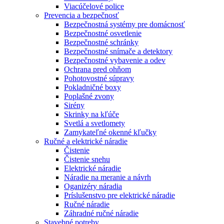
Viacúčelové police
Prevencia a bezpečnosť
Bezpečnostná systémy pre domácnosť
Bezpečnostné osvetlenie
Bezpečnostné schránky
Bezpečnostné snímače a detektory
Bezpečnostné vybavenie a odev
Ochrana pred ohňom
Pohotovostné súpravy
Pokladničné boxy
Poplašné zvony
Sirény
Skrinky na kľúče
Svetlá a svetlomety
Zamykateľné okenné kľučky
Ručné a elektrické náradie
Čistenie
Čistenie snehu
Elektrické náradie
Náradie na meranie a návrh
Oganizéry náradia
Príslušenstvo pre elektrické náradie
Ručné náradie
Záhradné ručné náradie
Stavebné potreby