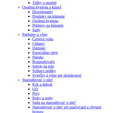
Tašky a puzdrá
Osobná hygiena a kúpeľ
Dezodoranty
Doplnky na kúpanie
Osobná hygiena
Prímesy na kúpanie
Sady
Parfumy a vône
Čerstvá voda
Chlapci
Dámske
Esenciálne oleje
Pánske
Rozprašovače
Spreje na telo
Sušiace prášky
Sviečky a vône pre domácnosť
Starostlivosť o pleť
Krk a dekolt
Oči
Pery
Ruky a nohy
Sada na starostlivosť o pleť
Starostlivosť o pleť pri opaľovaní a chytaní
bronzu