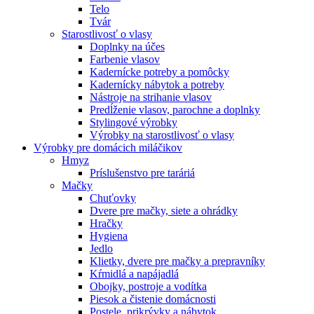
Telo
Tvár
Starostlivosť o vlasy
Doplnky na účes
Farbenie vlasov
Kadernícke potreby a pomôcky
Kadernícky nábytok a potreby
Nástroje na strihanie vlasov
Predĺženie vlasov, parochne a doplnky
Stylingové výrobky
Výrobky na starostlivosť o vlasy
Výrobky pre domácich miláčikov
Hmyz
Príslušenstvo pre taráriá
Mačky
Chuťovky
Dvere pre mačky, siete a ohrádky
Hračky
Hygiena
Jedlo
Klietky, dvere pre mačky a prepravníky
Kŕmidlá a napájadlá
Obojky, postroje a vodítka
Piesok a čistenie domácnosti
Postele, prikrývky a nábytok