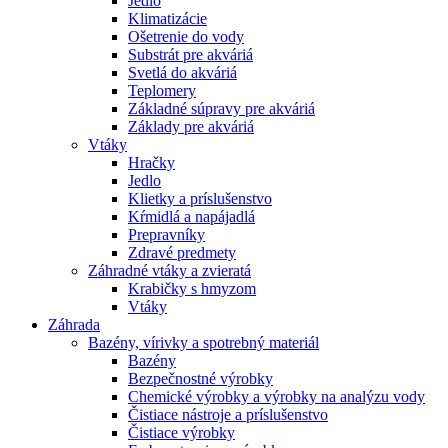
Jedlo
Klimatizácie
Ošetrenie do vody
Substrát pre akváriá
Svetlá do akváriá
Teplomery
Základné súpravy pre akváriá
Základy pre akváriá
Vtáky
Hračky
Jedlo
Klietky a príslušenstvo
Kŕmidlá a napájadlá
Prepravníky
Zdravé predmety
Záhradné vtáky a zvieratá
Krabičky s hmyzom
Vtáky
Záhrada
Bazény, vírivky a spotrebný materiál
Bazény
Bezpečnostné výrobky
Chemické výrobky a výrobky na analýzu vody
Čistiace nástroje a príslušenstvo
Čistiace výrobky