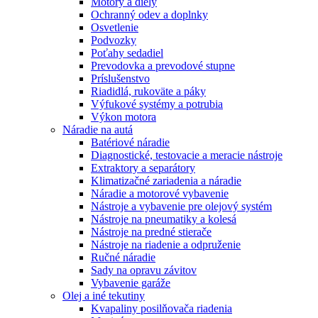
Motory a diely
Ochranný odev a doplnky
Osvetlenie
Podvozky
Poťahy sedadiel
Prevodovka a prevodové stupne
Príslušenstvo
Riadidlá, rukoväte a páky
Výfukové systémy a potrubia
Výkon motora
Náradie na autá
Batériové náradie
Diagnostické, testovacie a meracie nástroje
Extraktory a separátory
Klimatizačné zariadenia a náradie
Náradie a motorové vybavenie
Nástroje a vybavenie pre olejový systém
Nástroje na pneumatiky a kolesá
Nástroje na predné stierače
Nástroje na riadenie a odpruženie
Ručné náradie
Sady na opravu závitov
Vybavenie garáže
Olej a iné tekutiny
Kvapaliny posilňovača riadenia