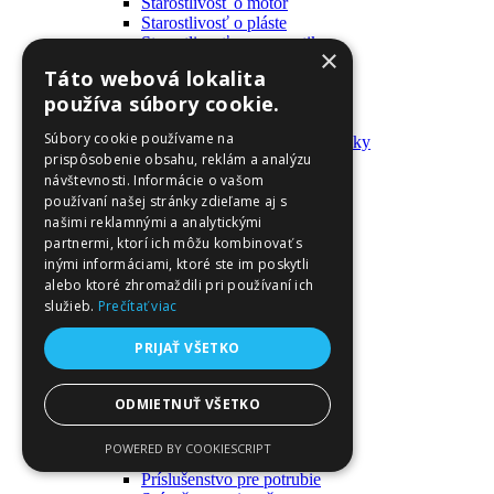
Starostlivosť o motor
Starostlivosť o pláste
Starostlivosť o pneumatiky
×
Výrobky pre fanúšikov
Táto webová lokalita
Batohy a tašky
používa súbory cookie.
Kľúčenky
Oblečenie
Súbory cookie používame na
Zmývateľné tetovačky a nálepky
prispôsobenie obsahu, reklám a analýzu
Domáci majster a nástroje
návštevnosti. Informácie o vašom
Elektrické zapojenie
Časové spínače
používaní našej stránky zdieľame aj s
Diferenciálne spínače
našimi reklamnými a analytickými
Domové zvončeky
partnermi, ktorí ich môžu kombinovať s
Elektrické káble
inými informáciami, ktoré ste im poskytli
Káble
alebo ktoré zhromaždili pri používaní ich
Káblové navijáky
služieb.
Prečítať viac
Magnetotermické krabice
Monitory napájania
PRIJAŤ VŠETKO
Nástenné dosky a rámy
Nástroje a ovládače
Podávače
ODMIETNUŤ VŠETKO
Poistky
Povrchové vedenie
POWERED BY COOKIESCRIPT
Príruby
Príslušenstvo pre potrubie