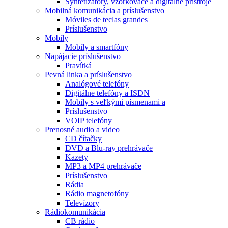
Syntetizátory, vzorkovače a digitálne prístroje
Mobilná komunikácia a príslušenstvo
Móviles de teclas grandes
Príslušenstvo
Mobily
Mobily a smartfóny
Napájacie príslušenstvo
Pravítká
Pevná linka a príslušenstvo
Analógové telefóny
Digitálne telefóny a ISDN
Mobily s veľkými písmenami a
Príslušenstvo
VOIP telefóny
Prenosné audio a video
CD čítačky
DVD a Blu-ray prehrávače
Kazety
MP3 a MP4 prehrávače
Príslušenstvo
Rádia
Rádio magnetofóny
Televízory
Rádiokomunikácia
CB rádio