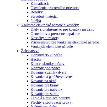
Klimatizácia
Osvetlenie pracovného priestoru
Rebríky
Stavebný materiál
údržba
Vnútorné elektrické náradie a kosačky
Diely a príslušenstvo pre kosačky na trávu
Generátory a prenosné napájanie
Kosačky a traktory
Príslušenstvo pre vonkajšie elektrické náradie
Vonkajšie elektrické náradie
Železiarstvo
Doplnky do kúpeľne
Háčiky
Klince, skrutky a čapy
Konzoly pod police
Kovanie a zámky dverí
Kovanie na garážové dvere
Kovanie na okná
Kovanie pre brány
Kovanie pre nábytok
Kovanie pre skrine
Lepidlá a tesniace potreby
Plachty a spojovacie prvky
Poštové schránky