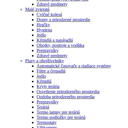
Zdravé predmety
Malé zvieratá
Cvičné kolesá
Domy a prirodzené prostredie
Hračky
Hygiena
Jedlo
Kŕmidlá a napájadlá
Obojky, postroje a vodítka
Prepravníky
Zdravé predmety
Plazy a obojživelníky
Automatické časovače a riadiace systémy
Filtre a čerpadlá
Jedlo
Kŕmidlá
Kryty terária
Osvetlenie prirodzeného prostredia
Ozdoba prirodzeného prostredia
Prepravníky
Teráriá
Termo lampy pre teráriá
Termo podložky pre teráriá
Termostaty
Vlhkomery