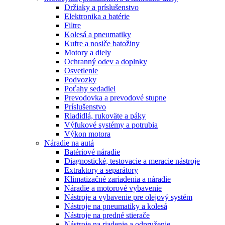
Držiaky a príslušenstvo
Elektronika a batérie
Filtre
Kolesá a pneumatiky
Kufre a nosiče batožiny
Motory a diely
Ochranný odev a doplnky
Osvetlenie
Podvozky
Poťahy sedadiel
Prevodovka a prevodové stupne
Príslušenstvo
Riadidlá, rukoväte a páky
Výfukové systémy a potrubia
Výkon motora
Náradie na autá
Batériové náradie
Diagnostické, testovacie a meracie nástroje
Extraktory a separátory
Klimatizačné zariadenia a náradie
Náradie a motorové vybavenie
Nástroje a vybavenie pre olejový systém
Nástroje na pneumatiky a kolesá
Nástroje na predné stierače
Nástroje na riadenie a odpruženie