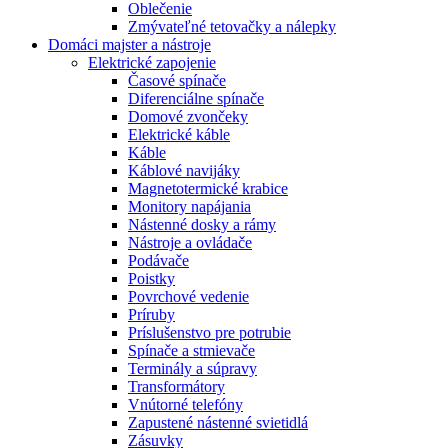
Oblečenie
Zmývateľné tetovačky a nálepky
Domáci majster a nástroje
Elektrické zapojenie
Časové spínače
Diferenciálne spínače
Domové zvončeky
Elektrické káble
Káble
Káblové navijáky
Magnetotermické krabice
Monitory napájania
Nástenné dosky a rámy
Nástroje a ovládače
Podávače
Poistky
Povrchové vedenie
Príruby
Príslušenstvo pre potrubie
Spínače a stmievače
Terminály a súpravy
Transformátory
Vnútorné telefóny
Zapustené nástenné svietidlá
Zásuvky