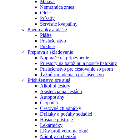
Mazivá
Nemrznúca zmes
Oleje
Prísady
Servisné kvapaliny
Pneumatiky a plášte
Plášte
Príslušenstvo
Puklice
Preprava a skladovanie
Napínače na pripevnenie
Priestory na batožinu a nosiče batožiny
Príslušenstvo pre cestovanie so psom
Ťažné zariadenia a príslušenstvo
Príslušenstvo pre autá
Alkohol testery
Asistencia na cestách
Autopoťahy
Čerpadlá
Cestovné chladničky
Držiaky a poťahy sedadiel
Hasiace prístroje
Lekárničky
Lišty proti vetru na okná
Nádoby na benzín