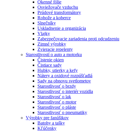
Okenné fólie
Osviežovače vzduchu
Prúdové transformátory
Rohože a koberce
Slnečníky
Uskladnenie a organizácia
Vlajky
Zabezpečovacie zariadenia proti odcudzeniu
Zimné výrobky
Zvieracie repelenty
Starostlivostí o auto a motorku
Čistenie okien
Čistiace sady
Hubky, utierky a kefy
Nátery a oxidové rozpúšťadlá
Sady na obnovu svetlometov
Starostlivosť o brzdy
Starostlivosť o interiér vozidla
Starostlivosť o lak
Starostlivosť o motor
Starostlivosť o pláste
Starostlivosť o pneumatiky
Výrobky pre fanúšikov
Batohy a tašky
Kľúčenky