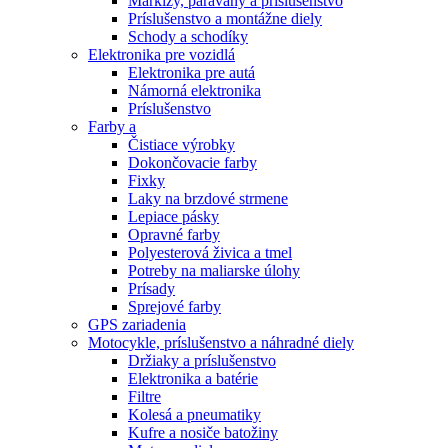
Markízy, paravány a príslušenstvo
Príslušenstvo a montážne diely
Schody a schodíky
Elektronika pre vozidlá
Elektronika pre autá
Námorná elektronika
Príslušenstvo
Farby a
Čistiace výrobky
Dokončovacie farby
Fixky
Laky na brzdové strmene
Lepiace pásky
Opravné farby
Polyesterová živica a tmel
Potreby na maliarske úlohy
Prísady
Sprejové farby
GPS zariadenia
Motocykle, príslušenstvo a náhradné diely
Držiaky a príslušenstvo
Elektronika a batérie
Filtre
Kolesá a pneumatiky
Kufre a nosiče batožiny