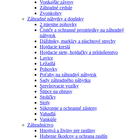
Vonkajšie závesy
Záhradné cedule
Zvonkohry
Záhradné nábytky a doplnky
2 miestne pohovky
Čističe a ochranné prostriedky na záhradný
nábytok
Dáždniky, markízy a plachtové strechy
Hojdacie kreslá
Hojdacie siete, hojdačky a príslušenstvo
Lavice
Ležadlá
Pohovky
Poťahy na záhradný nábytok
Sady záhradného nábytku
Servírovacie vozíky
Štipce na obrusy
Stoličky
Stoly
Súkromie a ochranné zásteny
Vahadlá
Vankúše
Záhradníctvo
Hnojivá a živiny pre rastliny
Hubenie škodcov a ochrana rastlín