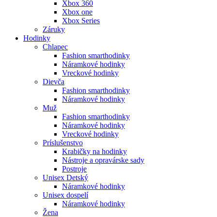
Xbox 360
Xbox one
Xbox Series
Záruky
Hodinky
Chlapec
Fashion smarthodinky
Náramkové hodinky
Vreckové hodinky
Dievča
Fashion smarthodinky
Náramkové hodinky
Muž
Fashion smarthodinky
Náramkové hodinky
Vreckové hodinky
Príslušenstvo
Krabičky na hodinky
Nástroje a opravárske sady
Postroje
Unisex Detský
Náramkové hodinky
Unisex dospelí
Náramkové hodinky
Žena