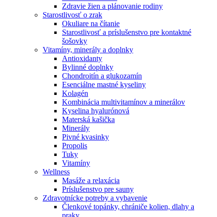
Zdravie žien a plánovanie rodiny
Starostlivosť o zrak
Okuliare na čítanie
Starostlivosť a príslušenstvo pre kontaktné
šošovky
Vitamíny, minerály a doplnky
Antioxidanty
Bylinné doplnky
Chondroitín a glukozamín
Esenciálne mastné kyseliny
Kolagén
Kombinácia multivitamínov a minerálov
Kyselina hyalurónová
Materská kašička
Minerály
Pivné kvasinky
Propolis
Tuky
Vitamíny
Wellness
Masáže a relaxácia
Príslušenstvo pre sauny
Zdravotnícke potreby a vybavenie
Členkové topánky, chrániče kolien, dlahy a
praky