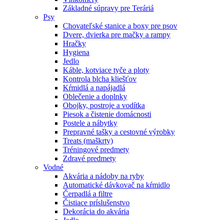
Základné súpravy pre Teráriá
Psy
Chovateľské stanice a boxy pre psov
Dvere, dvierka pre mačky a rampy
Hračky
Hygiena
Jedlo
Káble, kotviace tyče a ploty
Kontrola blcha kliešťov
Kŕmidlá a napájadlá
Oblečenie a doplnky
Obojky, postroje a vodítka
Piesok a čistenie domácnosti
Postele a nábytky
Prepravné tašky a cestovné výrobky
Treats (maškrty)
Tréningové predmety
Zdravé predmety
Vodné
Akvária a nádoby na ryby
Automatické dávkovač na kŕmidlo
Čerpadlá a filtre
Čistiace príslušenstvo
Dekorácia do akvária