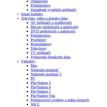
Opakovače
Príslušenstvo
Zariadenie vysielače-prijímače
Smart hodinky
Televízia, video a domáce kino
AV prijímače a zosilňovače
Blu-ray prehrávače a nahrávače
DVD prehrávače a nahrávače
Príslušenstvo
Projektory
Reproduktory
Televízory
TV prijímače
Vybavenie domáceho kina
Videohry
Mac
Nintendo prepínač
Nintendo prepínač 2
PC
PlayStation 3
PlayStation 4
PlayStation 5
PlayStation Vita
Prekurzorové systémy a mikro konzoly
Wii U