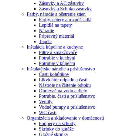
Zásuvky a AC zásuvky
Zásuvky a Schuko zásuvky
Farby, náradie a ošetrenie stien
Farby, nátery a rozpúšťadlá
Lepidlá na tapety
Náradie
Prípravný materiál
Tapeta
Inštalácia kúpeľne a kuchyne
Filtre a zmäkčovače
Potrubie v kuchyni
Potrubie v kúpeľni
Inštalatérske náradie a príslušenstvo
Časti kohútikov
Likvidátor odpadu a časti
Nástroje na čistenie odtoku
Ohrievač na vodu a diely
Potrubie, časti a príslušenstvo
Ventily
Vodné pumpy a príslušenstvo
WC časti
Organizácia a skladovanie v domácnosti
Podpery na schody
Skrinky do garáže
Úložné skrinky