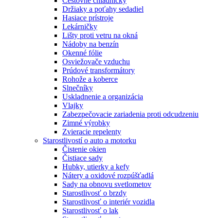
Cestovné chladničky
Držiaky a poťahy sedadiel
Hasiace prístroje
Lekárničky
Lišty proti vetru na okná
Nádoby na benzín
Okenné fólie
Osviežovače vzduchu
Prúdové transformátory
Rohože a koberce
Slnečníky
Uskladnenie a organizácia
Vlajky
Zabezpečovacie zariadenia proti odcudzeniu
Zimné výrobky
Zvieracie repelenty
Starostlivostí o auto a motorku
Čistenie okien
Čistiace sady
Hubky, utierky a kefy
Nátery a oxidové rozpúšťadlá
Sady na obnovu svetlometov
Starostlivosť o brzdy
Starostlivosť o interiér vozidla
Starostlivosť o lak