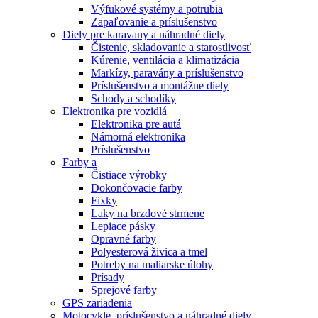
Výfukové systémy a potrubia
Zapaľovanie a príslušenstvo
Diely pre karavany a náhradné diely
Čistenie, skladovanie a starostlivosť
Kúrenie, ventilácia a klimatizácia
Markízy, paravány a príslušenstvo
Príslušenstvo a montážne diely
Schody a schodíky
Elektronika pre vozidlá
Elektronika pre autá
Námorná elektronika
Príslušenstvo
Farby a
Čistiace výrobky
Dokončovacie farby
Fixky
Laky na brzdové strmene
Lepiace pásky
Opravné farby
Polyesterová živica a tmel
Potreby na maliarske úlohy
Prísady
Sprejové farby
GPS zariadenia
Motocykle, príslušenstvo a náhradné diely