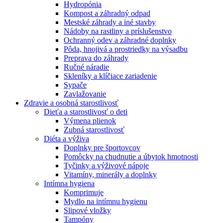
Hydropónia
Kompost a záhradný odpad
Mestské záhrady a iné stavby
Nádoby na rastliny a príslušenstvo
Ochranný odev a záhradné doplnky
Pôda, hnojivá a prostriedky na výsadbu
Preprava do záhrady
Ručné náradie
Skleníky a klíčiace zariadenie
Sypače
Zavlažovanie
Zdravie a osobná starostlivosť
Dieťa a starostlivosť o deti
Výmena plienok
Zubná starostlivosť
Diéta a výživa
Doplnky pre športovcov
Pomôcky na chudnutie a úbytok hmotnosti
Tyčinky a výživové nápoje
Vitamíny, minerály a doplnky
Intímna hygiena
Komprimuje
Mydlo na intímnu hygienu
Slipové vložky
Tampóny