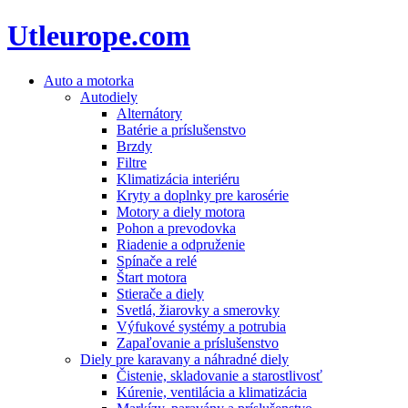
Utleurope.com
Auto a motorka
Autodiely
Alternátory
Batérie a príslušenstvo
Brzdy
Filtre
Klimatizácia interiéru
Kryty a doplnky pre karosérie
Motory a diely motora
Pohon a prevodovka
Riadenie a odpruženie
Spínače a relé
Štart motora
Stierače a diely
Svetlá, žiarovky a smerovky
Výfukové systémy a potrubia
Zapaľovanie a príslušenstvo
Diely pre karavany a náhradné diely
Čistenie, skladovanie a starostlivosť
Kúrenie, ventilácia a klimatizácia