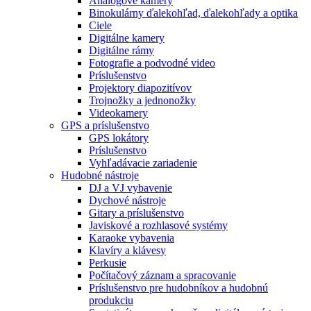
Analógové kamery
Binokulárny ďalekohľad, ďalekohľady a optika
Ciele
Digitálne kamery
Digitálne rámy
Fotografie a podvodné video
Príslušenstvo
Projektory diapozitívov
Trojnožky a jednonožky
Videokamery
GPS a príslušenstvo
GPS lokátory
Príslušenstvo
Vyhľadávacie zariadenie
Hudobné nástroje
DJ a VJ vybavenie
Dychové nástroje
Gitary a príslušenstvo
Javiskové a rozhlasové systémy
Karaoke vybavenia
Klavíry a klávesy
Perkusie
Počítačový záznam a spracovanie
Príslušenstvo pre hudobníkov a hudobnú
produkciu