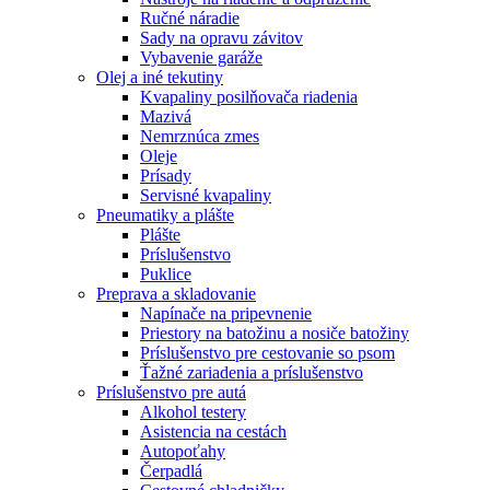
Ručné náradie
Sady na opravu závitov
Vybavenie garáže
Olej a iné tekutiny
Kvapaliny posilňovača riadenia
Mazivá
Nemrznúca zmes
Oleje
Prísady
Servisné kvapaliny
Pneumatiky a plášte
Plášte
Príslušenstvo
Puklice
Preprava a skladovanie
Napínače na pripevnenie
Priestory na batožinu a nosiče batožiny
Príslušenstvo pre cestovanie so psom
Ťažné zariadenia a príslušenstvo
Príslušenstvo pre autá
Alkohol testery
Asistencia na cestách
Autopoťahy
Čerpadlá