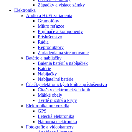
Západky a visiace zámky
Elektronika
Audio a Hi-Fi zariadenia
Gramofóny
Mikro reťazce
Prijímače a komponenty
Príslušenstvo
Rádia
Reproduktory
Zariadenia na streamovanie
Batérie a nabíjačky
Balenia batérií a nabíjačiek
Batérie
Nabíjačky
Nabíjateľné batérie
Čítačky elektronických kníh a príslušenstvo
Čítačky elektronických kníh
Mäkké obaly
Tvrdé puzdrá a kryty
Elektronika pre vozidlá
GPS
Letecká elektronika
Námorná elektronika
Fotografie a videokamery