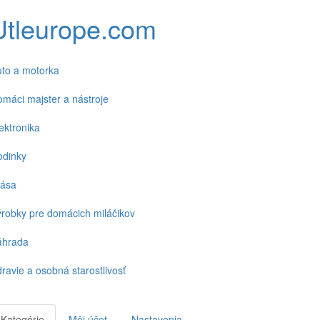
Utleurope.com
to a motorka
máci majster a nástroje
ektronika
odinky
rása
robky pre domácich miláčikov
áhrada
ravie a osobná starostlivosť
Kategórie
Môj účet
Nastavenia