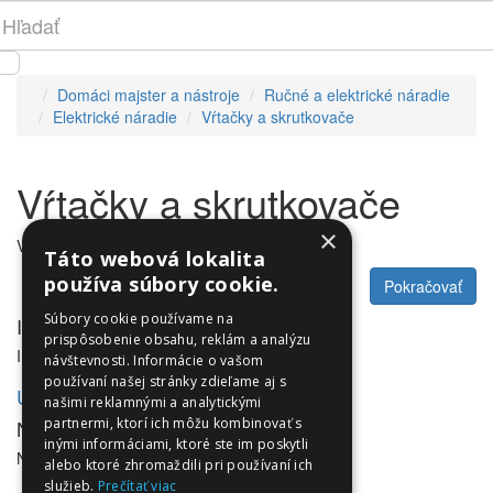
Domáci majster a nástroje
Ručné a elektrické náradie
Elektrické náradie
Vŕtačky a skrutkovače
Vŕtačky a skrutkovače
×
V tejto kategórii nie sú žiadne produkty.
Táto webová lokalita
používa súbory cookie.
Pokračovať
Súbory cookie používame na
Informácie
prispôsobenie obsahu, reklám a analýzu
Informácie
návštevnosti. Informácie o vašom
používaní našej stránky zdieľame aj s
Utleurope.com
našimi reklamnými a analytickými
NewsLetter
partnermi, ktorí ich môžu kombinovať s
inými informáciami, ktoré ste im poskytli
NewsLetter
alebo ktoré zhromaždili pri používaní ich
služieb.
Prečítať viac