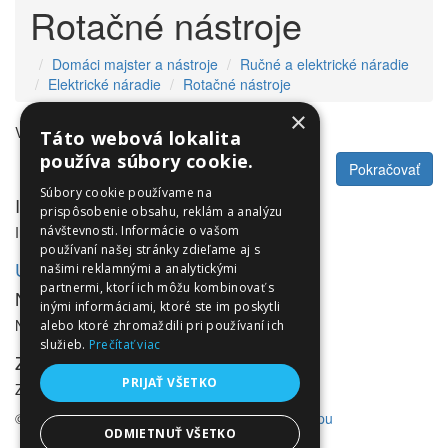
Rotačné nástroje
Domáci majster a nástroje
Ručné a elektrické náradie
Elektrické náradie
Rotačné nástroje
×
V tejto kategórii nie sú žiadne produkty.
Táto webová lokalita
používa súbory cookie.
Pokračovať
Súbory cookie používame na
Informácie
prispôsobenie obsahu, reklám a analýzu
Informácie
návštevnosti. Informácie o vašom
používaní našej stránky zdieľame aj s
Utleurope.com
našimi reklamnými a analytickými
partnermi, ktorí ich môžu kombinovať s
NewsLetter
inými informáciami, ktoré ste im poskytli
NewsLetter
alebo ktoré zhromaždili pri používaní ich
služieb.
Prečítať viac
Zákaznícky servis
PRIJAŤ VŠETKO
Zákaznícky servis
© Utleurope.com |
NajReklama.sk - tvorba eshopu
ODMIETNUŤ VŠETKO