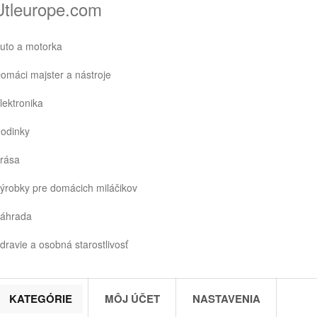
Utleurope.com
uto a motorka
omáci majster a nástroje
lektronika
odinky
rása
ýrobky pre domácich miláčikov
áhrada
dravie a osobná starostlivosť
KATEGÓRIE
MÔJ ÚČET
NASTAVENIA