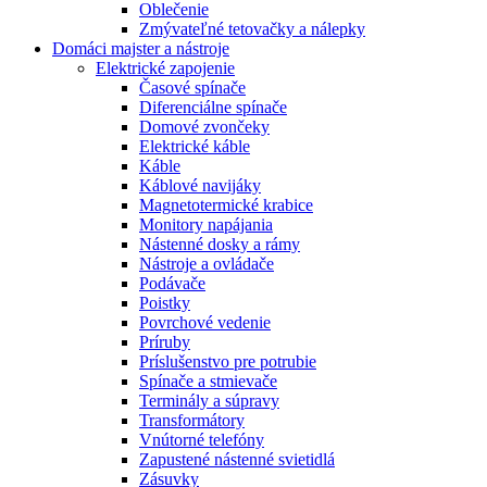
Oblečenie
Zmývateľné tetovačky a nálepky
Domáci majster a nástroje
Elektrické zapojenie
Časové spínače
Diferenciálne spínače
Domové zvončeky
Elektrické káble
Káble
Káblové navijáky
Magnetotermické krabice
Monitory napájania
Nástenné dosky a rámy
Nástroje a ovládače
Podávače
Poistky
Povrchové vedenie
Príruby
Príslušenstvo pre potrubie
Spínače a stmievače
Terminály a súpravy
Transformátory
Vnútorné telefóny
Zapustené nástenné svietidlá
Zásuvky