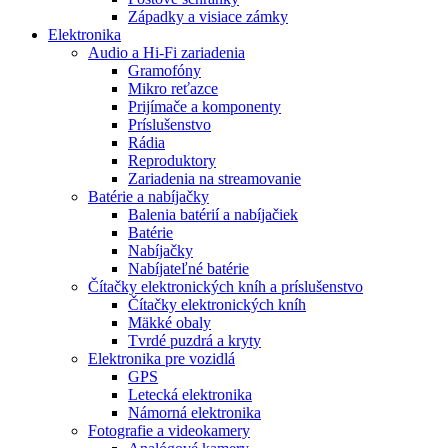
Západky a visiace zámky
Elektronika
Audio a Hi-Fi zariadenia
Gramofóny
Mikro reťazce
Prijímače a komponenty
Príslušenstvo
Rádia
Reproduktory
Zariadenia na streamovanie
Batérie a nabíjačky
Balenia batérií a nabíjačiek
Batérie
Nabíjačky
Nabíjateľné batérie
Čítačky elektronických kníh a príslušenstvo
Čítačky elektronických kníh
Mäkké obaly
Tvrdé puzdrá a kryty
Elektronika pre vozidlá
GPS
Letecká elektronika
Námorná elektronika
Fotografie a videokamery