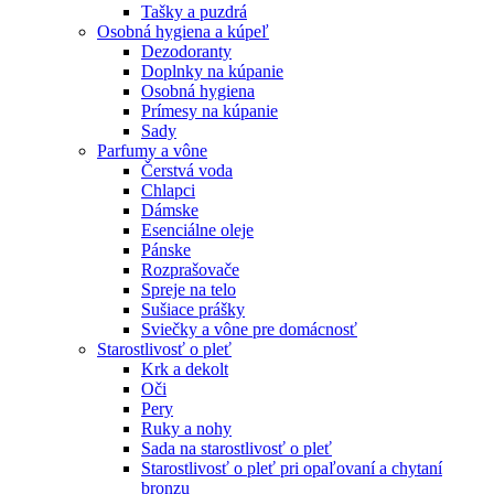
Tašky a puzdrá
Osobná hygiena a kúpeľ
Dezodoranty
Doplnky na kúpanie
Osobná hygiena
Prímesy na kúpanie
Sady
Parfumy a vône
Čerstvá voda
Chlapci
Dámske
Esenciálne oleje
Pánske
Rozprašovače
Spreje na telo
Sušiace prášky
Sviečky a vône pre domácnosť
Starostlivosť o pleť
Krk a dekolt
Oči
Pery
Ruky a nohy
Sada na starostlivosť o pleť
Starostlivosť o pleť pri opaľovaní a chytaní
bronzu