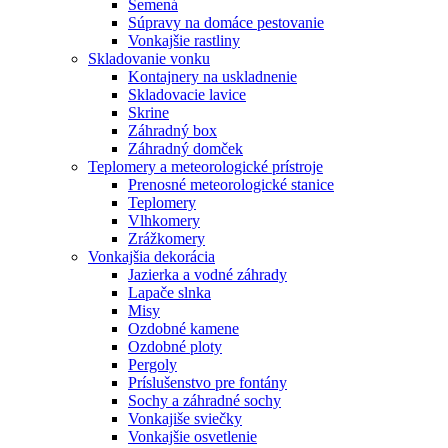
Semená
Súpravy na domáce pestovanie
Vonkajšie rastliny
Skladovanie vonku
Kontajnery na uskladnenie
Skladovacie lavice
Skrine
Záhradný box
Záhradný domček
Teplomery a meteorologické prístroje
Prenosné meteorologické stanice
Teplomery
Vlhkomery
Zrážkomery
Vonkajšia dekorácia
Jazierka a vodné záhrady
Lapače slnka
Misy
Ozdobné kamene
Ozdobné ploty
Pergoly
Príslušenstvo pre fontány
Sochy a záhradné sochy
Vonkajiše sviečky
Vonkajšie osvetlenie