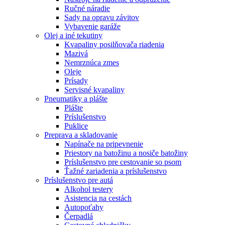
Ručné náradie
Sady na opravu závitov
Vybavenie garáže
Olej a iné tekutiny
Kvapaliny posilňovača riadenia
Mazivá
Nemrznúca zmes
Oleje
Prísady
Servisné kvapaliny
Pneumatiky a plášte
Plášte
Príslušenstvo
Puklice
Preprava a skladovanie
Napínače na pripevnenie
Priestory na batožinu a nosiče batožiny
Príslušenstvo pre cestovanie so psom
Ťažné zariadenia a príslušenstvo
Príslušenstvo pre autá
Alkohol testery
Asistencia na cestách
Autopoťahy
Čerpadlá