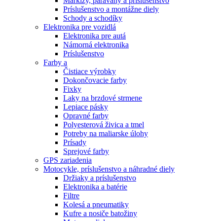
Markízy, paravány a príslušenstvo
Príslušenstvo a montážne diely
Schody a schodíky
Elektronika pre vozidlá
Elektronika pre autá
Námorná elektronika
Príslušenstvo
Farby a
Čistiace výrobky
Dokončovacie farby
Fixky
Laky na brzdové strmene
Lepiace pásky
Opravné farby
Polyesterová živica a tmel
Potreby na maliarske úlohy
Prísady
Sprejové farby
GPS zariadenia
Motocykle, príslušenstvo a náhradné diely
Držiaky a príslušenstvo
Elektronika a batérie
Filtre
Kolesá a pneumatiky
Kufre a nosiče batožiny