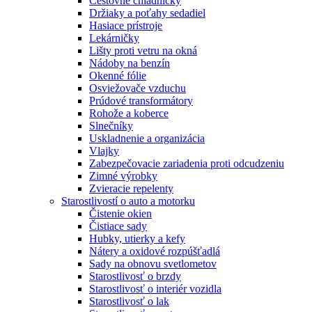
Cestovné chladničky
Držiaky a poťahy sedadiel
Hasiace prístroje
Lekárničky
Lišty proti vetru na okná
Nádoby na benzín
Okenné fólie
Osviežovače vzduchu
Prúdové transformátory
Rohože a koberce
Slnečníky
Uskladnenie a organizácia
Vlajky
Zabezpečovacie zariadenia proti odcudzeniu
Zimné výrobky
Zvieracie repelenty
Starostlivostí o auto a motorku
Čistenie okien
Čistiace sady
Hubky, utierky a kefy
Nátery a oxidové rozpúšťadlá
Sady na obnovu svetlometov
Starostlivosť o brzdy
Starostlivosť o interiér vozidla
Starostlivosť o lak