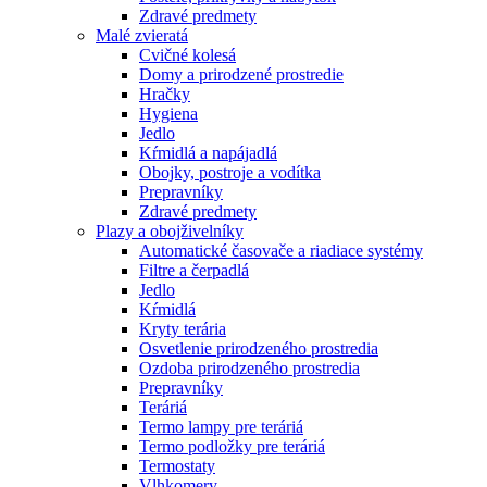
Zdravé predmety
Malé zvieratá
Cvičné kolesá
Domy a prirodzené prostredie
Hračky
Hygiena
Jedlo
Kŕmidlá a napájadlá
Obojky, postroje a vodítka
Prepravníky
Zdravé predmety
Plazy a obojživelníky
Automatické časovače a riadiace systémy
Filtre a čerpadlá
Jedlo
Kŕmidlá
Kryty terária
Osvetlenie prirodzeného prostredia
Ozdoba prirodzeného prostredia
Prepravníky
Teráriá
Termo lampy pre teráriá
Termo podložky pre teráriá
Termostaty
Vlhkomery