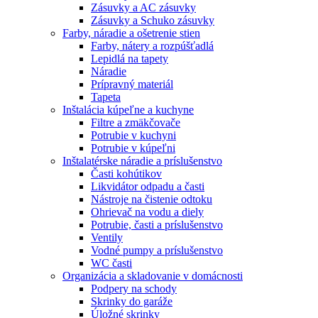
Zásuvky a AC zásuvky
Zásuvky a Schuko zásuvky
Farby, náradie a ošetrenie stien
Farby, nátery a rozpúšťadlá
Lepidlá na tapety
Náradie
Prípravný materiál
Tapeta
Inštalácia kúpeľne a kuchyne
Filtre a zmäkčovače
Potrubie v kuchyni
Potrubie v kúpeľni
Inštalatérske náradie a príslušenstvo
Časti kohútikov
Likvidátor odpadu a časti
Nástroje na čistenie odtoku
Ohrievač na vodu a diely
Potrubie, časti a príslušenstvo
Ventily
Vodné pumpy a príslušenstvo
WC časti
Organizácia a skladovanie v domácnosti
Podpery na schody
Skrinky do garáže
Úložné skrinky