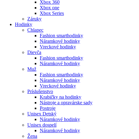
Xbox 360
Xbox one
Xbox Series
Záruky
Hodinky
Chlapec
Fashion smarthodinky
Náramkové hodinky
Vreckové hodinky
Dievča
Fashion smarthodinky
Náramkové hodinky
Muž
Fashion smarthodinky
Náramkové hodinky
Vreckové hodinky
Príslušenstvo
Krabičky na hodinky
Nástroje a opravárske sady
Postroje
Unisex Detský
Náramkové hodinky
Unisex dospelí
Náramkové hodinky
Žena