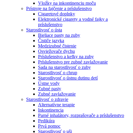
Vložky na inkontinenciu moču
Prístroje na fajčenie a príslušenstvo
Cigaretové doplnky
Elektronické cigarety a vodné fajky a
príslušenstvo
Starostlivosť o ústa
Bieliace pasty na zuby
Čističe jazyka
Medzizubné čistenie
Osviežovače dychu
Príslušenstvo a kefky na zuby
Príslušenstvo pre zubné zavlažovanie
Sada na starostlivosť o zuby
Starostlivosť o chrup
Starostlivosť o ústnu dutinu detí
Ústne vody
Zubné pasty
Zubné zavlažovanie
Starostlivosť o zdravie
Alternatívne terapie
Inkontinencia
Parné inhalátory, rozprašovače a príslušenstvo
Pedikúra
Prvá pomoc
Starostlivosť o uši