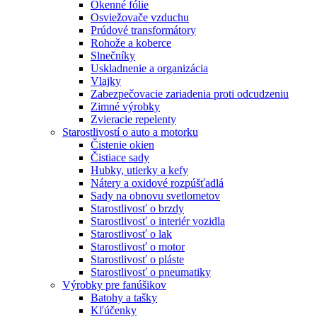
Okenné fólie
Osviežovače vzduchu
Prúdové transformátory
Rohože a koberce
Slnečníky
Uskladnenie a organizácia
Vlajky
Zabezpečovacie zariadenia proti odcudzeniu
Zimné výrobky
Zvieracie repelenty
Starostlivostí o auto a motorku
Čistenie okien
Čistiace sady
Hubky, utierky a kefy
Nátery a oxidové rozpúšťadlá
Sady na obnovu svetlometov
Starostlivosť o brzdy
Starostlivosť o interiér vozidla
Starostlivosť o lak
Starostlivosť o motor
Starostlivosť o pláste
Starostlivosť o pneumatiky
Výrobky pre fanúšikov
Batohy a tašky
Kľúčenky