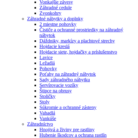
Vonkajšie závesy
Záhradné cedule
Zvonkohry
Záhradné nábytky a doplnky
2 miestne pohovky
Čističe a ochranné prostriedky na záhradný
nábytok
Dáždniky, markízy a plachtové strechy
Hojdacie kreslá
Hojdacie siete, hojdačky a príslušenstvo
Lavice
Ležadlá
Pohovky
Poťahy na záhradný nábytok
Sady záhradného nábytku
Servírovacie vozíky
Štipce na obrusy
Stoličky
Stoly
Súkromie a ochranné zásteny
Vahadlá
Vankúše
Záhradníctvo
Hnojivá a živiny pre rastliny
Hubenie škodcov a ochrana rastlín