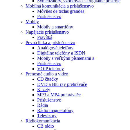
Syntetizátory, vzorkovače a digitálne prístroje
Mobilná komunikácia a príslušenstvo
Móviles de teclas grandes
Príslušenstvo
Mobily
Mobily a smartfóny
Napájacie príslušenstvo
Pravítká
Pevná linka a príslušenstvo
Analógové telefóny
Digitálne telefóny a ISDN
Mobily s veľkými písmenami a
Príslušenstvo
VOIP telefóny
Prenosné audio a video
CD čítačky
DVD a Blu-ray prehrávače
Kazety
MP3 a MP4 prehrávače
Príslušenstvo
Rádia
Rádio magnetofóny
Televízory
Rádiokomunikácia
CB rádio