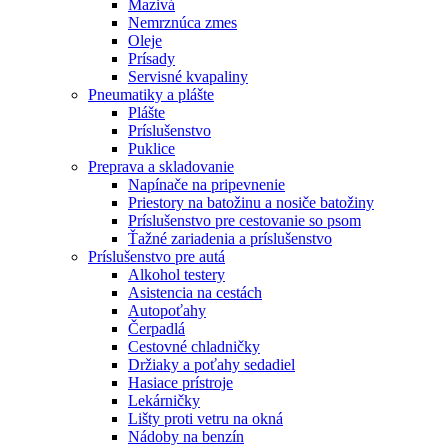
Mazivá
Nemrznúca zmes
Oleje
Prísady
Servisné kvapaliny
Pneumatiky a plášte
Plášte
Príslušenstvo
Puklice
Preprava a skladovanie
Napínače na pripevnenie
Priestory na batožinu a nosiče batožiny
Príslušenstvo pre cestovanie so psom
Ťažné zariadenia a príslušenstvo
Príslušenstvo pre autá
Alkohol testery
Asistencia na cestách
Autopoťahy
Čerpadlá
Cestovné chladničky
Držiaky a poťahy sedadiel
Hasiace prístroje
Lekárničky
Lišty proti vetru na okná
Nádoby na benzín