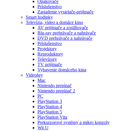
Opakovače
Príslušenstvo
Zariadenie vysielače-prijímače
Smart hodinky
Televízia, video a domáce kino
AV prijímače a zosilňovače
Blu-ray prehrávače a nahrávače
DVD prehrávače a nahrávače
Príslušenstvo
Projektory
Reproduktory
Televízory
TV prijímače
Vybavenie domáceho kina
Videohry
Mac
Nintendo prepínač
Nintendo prepínač 2
PC
PlayStation 3
PlayStation 4
PlayStation 5
PlayStation Vita
Prekurzorové systémy a mikro konzoly
Wii U