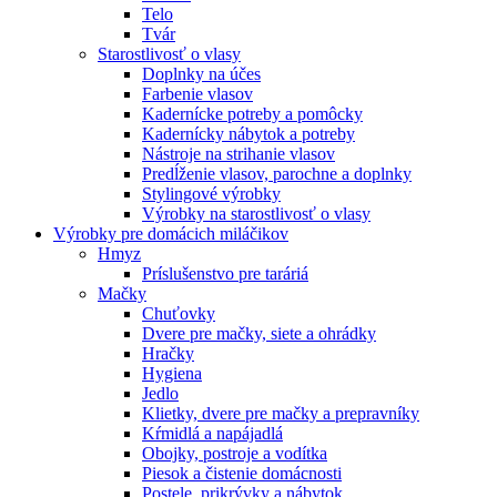
Telo
Tvár
Starostlivosť o vlasy
Doplnky na účes
Farbenie vlasov
Kadernícke potreby a pomôcky
Kadernícky nábytok a potreby
Nástroje na strihanie vlasov
Predĺženie vlasov, parochne a doplnky
Stylingové výrobky
Výrobky na starostlivosť o vlasy
Výrobky pre domácich miláčikov
Hmyz
Príslušenstvo pre taráriá
Mačky
Chuťovky
Dvere pre mačky, siete a ohrádky
Hračky
Hygiena
Jedlo
Klietky, dvere pre mačky a prepravníky
Kŕmidlá a napájadlá
Obojky, postroje a vodítka
Piesok a čistenie domácnosti
Postele, prikrývky a nábytok