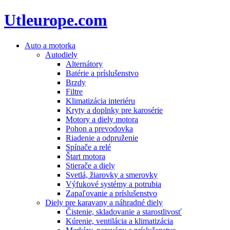
Utleurope.com
Auto a motorka
Autodiely
Alternátory
Batérie a príslušenstvo
Brzdy
Filtre
Klimatizácia interiéru
Kryty a doplnky pre karosérie
Motory a diely motora
Pohon a prevodovka
Riadenie a odpruženie
Spínače a relé
Štart motora
Stierače a diely
Svetlá, žiarovky a smerovky
Výfukové systémy a potrubia
Zapaľovanie a príslušenstvo
Diely pre karavany a náhradné diely
Čistenie, skladovanie a starostlivosť
Kúrenie, ventilácia a klimatizácia