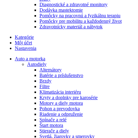
Diagnostické a zdravotné monitory
Dodávka mastektomie
Pomôcky na pracovnú a fyzikálnu terapiu
Pomôcky pre mobilitu a každodenný život
Zdravotnícky materiál a nábytok
Kategórie
Môj účet
Nastavenia
Auto a motorka
Autodiely
Alternátory
Batérie a príslušenstvo
Brzdy
Filtre
Klimatizácia interiéru
Kryty a doplnky pre karosérie
Motory a diely motora
Pohon a prevodovka
Riadenie a odpruženie
Spínače a relé
Štart motora
Stierače a diely
Svetlá, žiarovky a smerovky