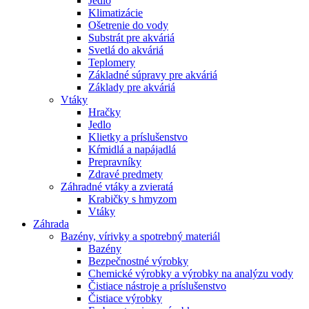
Jedlo
Klimatizácie
Ošetrenie do vody
Substrát pre akváriá
Svetlá do akváriá
Teplomery
Základné súpravy pre akváriá
Základy pre akváriá
Vtáky
Hračky
Jedlo
Klietky a príslušenstvo
Kŕmidlá a napájadlá
Prepravníky
Zdravé predmety
Záhradné vtáky a zvieratá
Krabičky s hmyzom
Vtáky
Záhrada
Bazény, vírivky a spotrebný materiál
Bazény
Bezpečnostné výrobky
Chemické výrobky a výrobky na analýzu vody
Čistiace nástroje a príslušenstvo
Čistiace výrobky