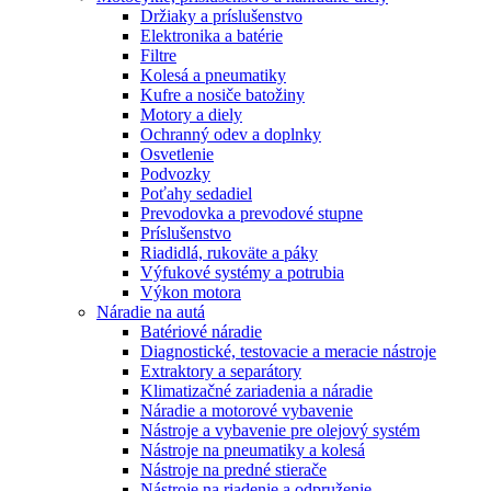
Držiaky a príslušenstvo
Elektronika a batérie
Filtre
Kolesá a pneumatiky
Kufre a nosiče batožiny
Motory a diely
Ochranný odev a doplnky
Osvetlenie
Podvozky
Poťahy sedadiel
Prevodovka a prevodové stupne
Príslušenstvo
Riadidlá, rukoväte a páky
Výfukové systémy a potrubia
Výkon motora
Náradie na autá
Batériové náradie
Diagnostické, testovacie a meracie nástroje
Extraktory a separátory
Klimatizačné zariadenia a náradie
Náradie a motorové vybavenie
Nástroje a vybavenie pre olejový systém
Nástroje na pneumatiky a kolesá
Nástroje na predné stierače
Nástroje na riadenie a odpruženie