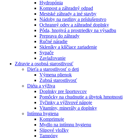
Hydropónia
Kompost a záhradný odpad
Mestské záhrady a iné stavby
Nádoby na rastliny a príslušenstvo
Ochranný odev a záhradné doplnky
Pôda, hnojivá a prostriedky na výsadbu
Preprava do záhrady
Ručné náradie
Skleníky a klíčiace zariadenie
Sypače
Zavlažovanie
Zdravie a osobná starostlivosť
Dieťa a starostlivosť o deti
Výmena plienok
Zubná starostlivosť
Diéta a výživa
Doplnky pre športovcov
Pomôcky na chudnutie a úbytok hmotnosti
Tyčinky a výživové nápoje
Vitamíny, minerály a doplnky
Intímna hygiena
Komprimuje
Mydlo na intímnu hygienu
Slipové vložky
Tampóny