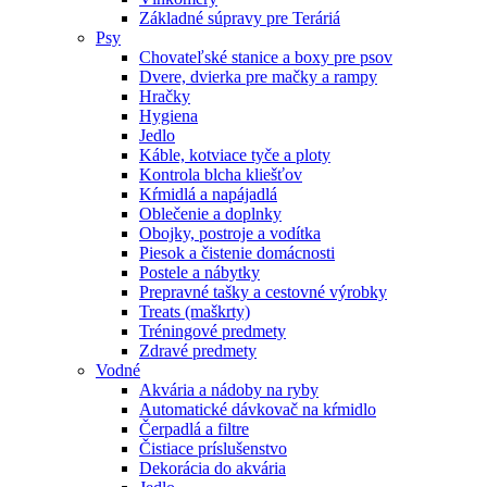
Základné súpravy pre Teráriá
Psy
Chovateľské stanice a boxy pre psov
Dvere, dvierka pre mačky a rampy
Hračky
Hygiena
Jedlo
Káble, kotviace tyče a ploty
Kontrola blcha kliešťov
Kŕmidlá a napájadlá
Oblečenie a doplnky
Obojky, postroje a vodítka
Piesok a čistenie domácnosti
Postele a nábytky
Prepravné tašky a cestovné výrobky
Treats (maškrty)
Tréningové predmety
Zdravé predmety
Vodné
Akvária a nádoby na ryby
Automatické dávkovač na kŕmidlo
Čerpadlá a filtre
Čistiace príslušenstvo
Dekorácia do akvária