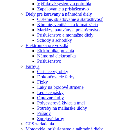
Výfukové systémy a potrubia
Zapaľovanie a príslušenstvo
Diely pre karavany a náhradné diely
Čistenie, skladovanie a starostlivosť
Kúrenie, ventilácia a klimatizácia
Markízy, paravány a príslušenstvo
Príslušenstvo a montážne diely
Schody a schodíky
Elektronika pre vozidlá
Elektronika pre autá
Námorná elektronika
Príslušenstvo
Farby a
Čistiace výrobky
Dokončovacie farby
Fixky
Laky na brzdové strmene
Lepiace pásky
Opravné farby
Polyesterová živica a tmel
Potreby na maliarske úlohy
Prísady
Sprejové farby
GPS zariadenia
Motocykle, príslušenstvo a náhradné diely