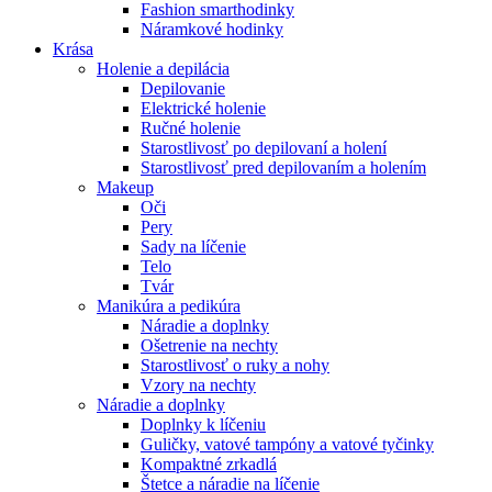
Fashion smarthodinky
Náramkové hodinky
Krása
Holenie a depilácia
Depilovanie
Elektrické holenie
Ručné holenie
Starostlivosť po depilovaní a holení
Starostlivosť pred depilovaním a holením
Makeup
Oči
Pery
Sady na líčenie
Telo
Tvár
Manikúra a pedikúra
Náradie a doplnky
Ošetrenie na nechty
Starostlivosť o ruky a nohy
Vzory na nechty
Náradie a doplnky
Doplnky k líčeniu
Guličky, vatové tampóny a vatové tyčinky
Kompaktné zrkadlá
Štetce a náradie na líčenie