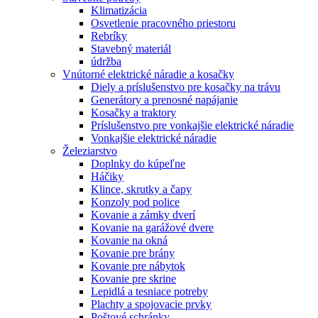
Klimatizácia
Osvetlenie pracovného priestoru
Rebríky
Stavebný materiál
údržba
Vnútorné elektrické náradie a kosačky
Diely a príslušenstvo pre kosačky na trávu
Generátory a prenosné napájanie
Kosačky a traktory
Príslušenstvo pre vonkajšie elektrické náradie
Vonkajšie elektrické náradie
Železiarstvo
Doplnky do kúpeľne
Háčiky
Klince, skrutky a čapy
Konzoly pod police
Kovanie a zámky dverí
Kovanie na garážové dvere
Kovanie na okná
Kovanie pre brány
Kovanie pre nábytok
Kovanie pre skrine
Lepidlá a tesniace potreby
Plachty a spojovacie prvky
Poštové schránky