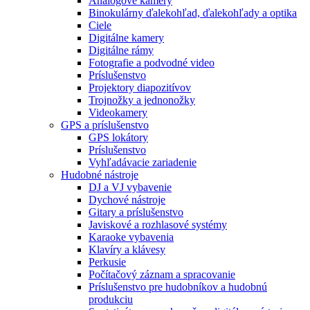
Analógové kamery
Binokulárny ďalekohľad, ďalekohľady a optika
Ciele
Digitálne kamery
Digitálne rámy
Fotografie a podvodné video
Príslušenstvo
Projektory diapozitívov
Trojnožky a jednonožky
Videokamery
GPS a príslušenstvo
GPS lokátory
Príslušenstvo
Vyhľadávacie zariadenie
Hudobné nástroje
DJ a VJ vybavenie
Dychové nástroje
Gitary a príslušenstvo
Javiskové a rozhlasové systémy
Karaoke vybavenia
Klavíry a klávesy
Perkusie
Počítačový záznam a spracovanie
Príslušenstvo pre hudobníkov a hudobnú
produkciu