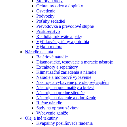
Motory a diely
Ochranný odev a doplnky
Osvetlenie
Podvozky
Poťahy sedadiel
Prevodovka a prevodové stupne
Príslušenstvo
Riadidlá, rukoväte a páky
Výfukové systémy a potrubia
Výkon motora
Náradie na autá
Batériové náradie
Diagnostické, testovacie a meracie nástroje
Extraktory a separátory
Klimatizačné zariadenia a náradie
Náradie a motorové vybavenie
Nástroje a vybavenie pre olejový systém
Nástroje na pneumatiky a kolesá
Nástroje na predné stierače
Nástroje na riadenie a odpruženie
Ručné náradie
Sady na opravu závitov
Vybavenie garáže
Olej a iné tekutiny
Kvapaliny posilňovača riadenia