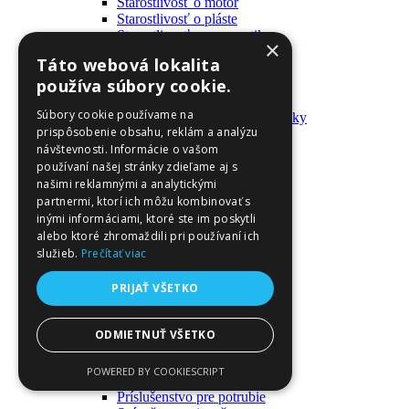
Starostlivosť o motor
Starostlivosť o pláste
Starostlivosť o pneumatiky
×
Výrobky pre fanúšikov
Táto webová lokalita
Batohy a tašky
používa súbory cookie.
Kľúčenky
Oblečenie
Súbory cookie používame na
Zmývateľné tetovačky a nálepky
prispôsobenie obsahu, reklám a analýzu
Domáci majster a nástroje
návštevnosti. Informácie o vašom
Elektrické zapojenie
Časové spínače
používaní našej stránky zdieľame aj s
Diferenciálne spínače
našimi reklamnými a analytickými
Domové zvončeky
partnermi, ktorí ich môžu kombinovať s
Elektrické káble
inými informáciami, ktoré ste im poskytli
Káble
alebo ktoré zhromaždili pri používaní ich
Káblové navijáky
služieb.
Prečítať viac
Magnetotermické krabice
Monitory napájania
PRIJAŤ VŠETKO
Nástenné dosky a rámy
Nástroje a ovládače
Podávače
ODMIETNUŤ VŠETKO
Poistky
Povrchové vedenie
POWERED BY COOKIESCRIPT
Príruby
Príslušenstvo pre potrubie