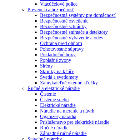
Viacúčelové police
Prevencia a bezpečnosť
Bezpečnostná systémy pre domácnosť
Bezpečnostné osvetlenie
Bezpečnostné schránky
Bezpečnostné snímače a detektory
Bezpečnostné vybavenie a odev
Ochrana pred ohňom
Pohotovostné súpravy
Pokladničné boxy
Poplašné zvony
Sirény
Skrinky na kľúče
Svetlá a svetlomety
Zamykateľné okenné kľučky
Ručné a elektrické náradie
Čistenie
Čistenie snehu
Elektrické náradie
Náradie na meranie a návrh
Oganizéry náradia
Príslušenstvo pre elektrické náradie
Ručné náradie
Záhradné ručné náradie
Stavebné potreby