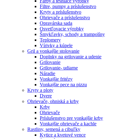
Farby a tesniace výrobky
Filtre, pumpy a príslušenstvo
Kryty a príslušenstvo
Ohrievače a príslušenstvo
Opravárska sada
Osvetľovacie výrobky
Šmykľavky, schody a trampolíny
Teplomery
Vírivky a kúpele
Gril a vonkajšie stolovanie
Doplnky na grilovanie a udenie
Grilovanie
Grilovanie- udiarne
Náradie
Vonkajšie fritézy
Vonkajšie pece na pizzu
Kryty a ploty
Dvere
Ohrievače, ohniská a krby
Krby
Ohrievače
Príslušenstvo pre vonkajšie krby
Vonkajšie ohrievače a kachle
Rastliny, semená a cibuľky
Kytice a kvetové vence