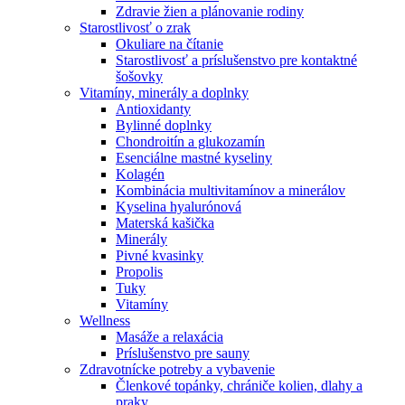
Zdravie žien a plánovanie rodiny
Starostlivosť o zrak
Okuliare na čítanie
Starostlivosť a príslušenstvo pre kontaktné
šošovky
Vitamíny, minerály a doplnky
Antioxidanty
Bylinné doplnky
Chondroitín a glukozamín
Esenciálne mastné kyseliny
Kolagén
Kombinácia multivitamínov a minerálov
Kyselina hyalurónová
Materská kašička
Minerály
Pivné kvasinky
Propolis
Tuky
Vitamíny
Wellness
Masáže a relaxácia
Príslušenstvo pre sauny
Zdravotnícke potreby a vybavenie
Členkové topánky, chrániče kolien, dlahy a
praky