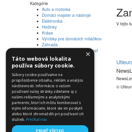
Kategórie
Za
Auto a motorka
Domáci majster a nástroje
Elektronika
V tejto 
Hodinky
Krása
Výrobky pre domácich miláčikov
Záhrada
Zdravie a osobná starostlivosť
×
Táto webová lokalita
Informácie
Utleu
používa súbory cookie.
NewsL
Informácie
Súbory cookie používame na
NewsLet
prispôsobenie obsahu, reklám a analýzu
návštevnosti. Informácie o vašom
© Utleu
používaní našej stránky zdieľame aj s
našimi reklamnými a analytickými
partnermi, ktorí ich môžu kombinovať s
inými informáciami, ktoré ste im poskytli
alebo ktoré zhromaždili pri používaní ich
služieb.
Prečítať viac
PRIJAŤ VŠETKO