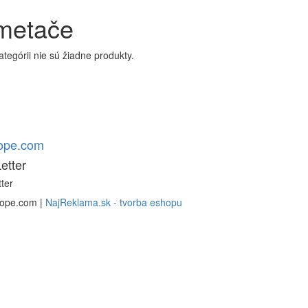
metače
kategórii nie sú žiadne produkty.
rope.com
etter
ter
rope.com |
NajReklama.sk - tvorba eshopu