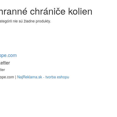
ranné chrániče kolien
kategórii nie sú žiadne produkty.
rope.com
etter
ter
rope.com |
NajReklama.sk - tvorba eshopu