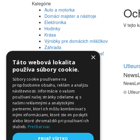
Kategórie
Och
Auto a motorka
Domáci majster a nástroje
Elektronika
V tejto 
Hodinky
Krása
Výrobky pre domácich miláčikov
Záhrada
Zdravie a osobná starostlivosť
×
Táto webová lokalita
Informácie
Utleu
používa súbory cookie.
NewsL
Informácie
Súbory cookie používame na
NewsLet
prispôsobenie obsahu, reklám a analýzu
návštevnosti. Informácie o vašom
© Utleu
používaní našej stránky zdieľame aj s
našimi reklamnými a analytickými
partnermi, ktorí ich môžu kombinovať s
inými informáciami, ktoré ste im poskytli
alebo ktoré zhromaždili pri používaní ich
služieb.
Prečítať viac
PRIJAŤ VŠETKO