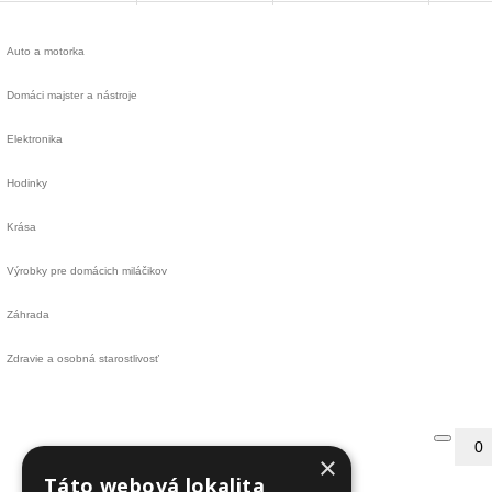
Auto a motorka
Domáci majster a nástroje
Elektronika
Hodinky
Krása
Výrobky pre domácich miláčikov
Záhrada
Zdravie a osobná starostlivosť
0
×
Táto webová lokalita