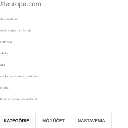
Utleurope.com
uto a motorka
omáci majster a nástroje
lektronika
odinky
rása
ýrobky pre domácich miláčikov
áhrada
dravie a osobná starostlivosť
KATEGÓRIE
MÔJ ÚČET
NASTAVENIA