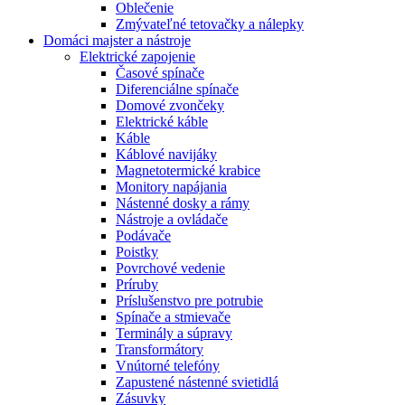
Oblečenie
Zmývateľné tetovačky a nálepky
Domáci majster a nástroje
Elektrické zapojenie
Časové spínače
Diferenciálne spínače
Domové zvončeky
Elektrické káble
Káble
Káblové navijáky
Magnetotermické krabice
Monitory napájania
Nástenné dosky a rámy
Nástroje a ovládače
Podávače
Poistky
Povrchové vedenie
Príruby
Príslušenstvo pre potrubie
Spínače a stmievače
Terminály a súpravy
Transformátory
Vnútorné telefóny
Zapustené nástenné svietidlá
Zásuvky