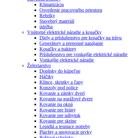
Klimatizácia
Osvetlenie pracovného priestoru
Rebríky
Stavebný materiál
údržba
Vnútorné elektrické náradie a kosačky
Diely a príslušenstvo pre kosačky na trávu
Generátory a prenosné napájanie
Kosačky a traktory
Príslušenstvo pre vonkajšie elektrické náradie
Vonkajšie elektrické náradie
Železiarstvo
Doplnky do kúpeľne
Háčiky
Klince, skrutky a čapy
Konzoly pod police
Kovanie a zámky dverí
Kovanie na garážové dvere
Kovanie na okná
Kovanie pre brány
Kovanie pre nábytok
Kovanie pre skrine
Lepidlá a tesniace potreby
Plachty a spojovacie prvky
Poštové schránky