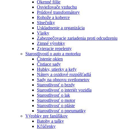
Okenné fólie
Osviežovače vzduchu
Prúdové transformátory
Rohože a koberce
Slnečníky
Uskladnenie a organizácia
Vlajky
Zabezpečovacie zariadenia proti odcudzeniu
Zimné výrobky
Zvieracie repelenty
Starostlivostí o auto a motorku
Čistenie okien
Čistiace sady
Hubky, utierky a kefy
Nátery a oxidové rozpúšťadlá
Sady na obnovu svetlometov
Starostlivosť o brzdy
Starostlivosť o interiér vozidla
Starostlivosť o lak
Starostlivosť o motor
Starostlivosť o pláste
Starostlivosť o pneumatiky
Výrobky pre fanúšikov
Batohy a tašky
Kľúčenky