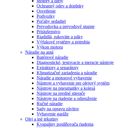
Motory a diely
Ochranný odev a doplnky
Osvetlenie
Podvozky
Poťahy sedadiel
Prevodovka a prevodové stupne
Príslušenstvo
Riadidlá, rukoväte a páky
Výfukové systémy a potrubia
Výkon motora
Náradie na autá
Batériové náradie
Diagnostické, testovacie a meracie nástroje
Extraktory a separátory
Klimatizačné zariadenia a náradie
Náradie a motorové vybavenie
Nástroje a vybavenie pre olejový systém
Nástroje na pneumatiky a kolesá
Nástroje na predné stierače
Nástroje na riadenie a odpruženie
Ručné náradie
Sady na opravu závitov
Vybavenie garáže
Olej a iné tekutiny
Kvapaliny posilňovača riadenia