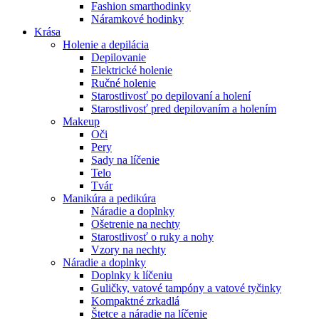
Fashion smarthodinky
Náramkové hodinky
Krása
Holenie a depilácia
Depilovanie
Elektrické holenie
Ručné holenie
Starostlivosť po depilovaní a holení
Starostlivosť pred depilovaním a holením
Makeup
Oči
Pery
Sady na líčenie
Telo
Tvár
Manikúra a pedikúra
Náradie a doplnky
Ošetrenie na nechty
Starostlivosť o ruky a nohy
Vzory na nechty
Náradie a doplnky
Doplnky k líčeniu
Guličky, vatové tampóny a vatové tyčinky
Kompaktné zrkadlá
Štetce a náradie na líčenie