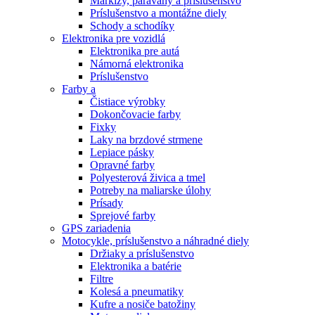
Markízy, paravány a príslušenstvo
Príslušenstvo a montážne diely
Schody a schodíky
Elektronika pre vozidlá
Elektronika pre autá
Námorná elektronika
Príslušenstvo
Farby a
Čistiace výrobky
Dokončovacie farby
Fixky
Laky na brzdové strmene
Lepiace pásky
Opravné farby
Polyesterová živica a tmel
Potreby na maliarske úlohy
Prísady
Sprejové farby
GPS zariadenia
Motocykle, príslušenstvo a náhradné diely
Držiaky a príslušenstvo
Elektronika a batérie
Filtre
Kolesá a pneumatiky
Kufre a nosiče batožiny