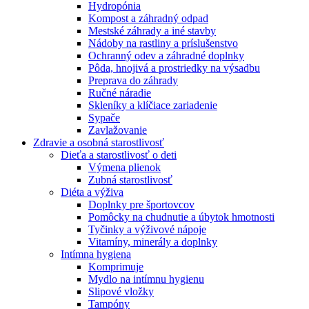
Hydropónia
Kompost a záhradný odpad
Mestské záhrady a iné stavby
Nádoby na rastliny a príslušenstvo
Ochranný odev a záhradné doplnky
Pôda, hnojivá a prostriedky na výsadbu
Preprava do záhrady
Ručné náradie
Skleníky a klíčiace zariadenie
Sypače
Zavlažovanie
Zdravie a osobná starostlivosť
Dieťa a starostlivosť o deti
Výmena plienok
Zubná starostlivosť
Diéta a výživa
Doplnky pre športovcov
Pomôcky na chudnutie a úbytok hmotnosti
Tyčinky a výživové nápoje
Vitamíny, minerály a doplnky
Intímna hygiena
Komprimuje
Mydlo na intímnu hygienu
Slipové vložky
Tampóny