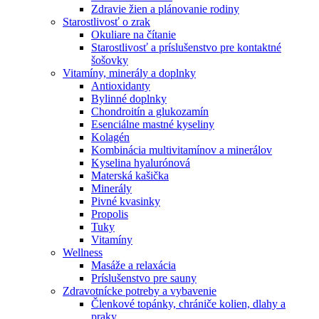
Zdravie žien a plánovanie rodiny
Starostlivosť o zrak
Okuliare na čítanie
Starostlivosť a príslušenstvo pre kontaktné
šošovky
Vitamíny, minerály a doplnky
Antioxidanty
Bylinné doplnky
Chondroitín a glukozamín
Esenciálne mastné kyseliny
Kolagén
Kombinácia multivitamínov a minerálov
Kyselina hyalurónová
Materská kašička
Minerály
Pivné kvasinky
Propolis
Tuky
Vitamíny
Wellness
Masáže a relaxácia
Príslušenstvo pre sauny
Zdravotnícke potreby a vybavenie
Členkové topánky, chrániče kolien, dlahy a
praky