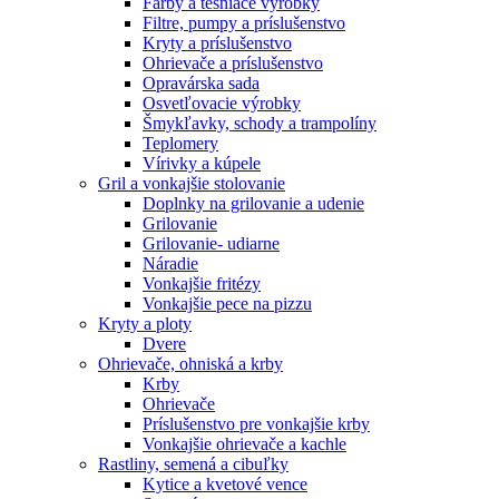
Farby a tesniace výrobky
Filtre, pumpy a príslušenstvo
Kryty a príslušenstvo
Ohrievače a príslušenstvo
Opravárska sada
Osvetľovacie výrobky
Šmykľavky, schody a trampolíny
Teplomery
Vírivky a kúpele
Gril a vonkajšie stolovanie
Doplnky na grilovanie a udenie
Grilovanie
Grilovanie- udiarne
Náradie
Vonkajšie fritézy
Vonkajšie pece na pizzu
Kryty a ploty
Dvere
Ohrievače, ohniská a krby
Krby
Ohrievače
Príslušenstvo pre vonkajšie krby
Vonkajšie ohrievače a kachle
Rastliny, semená a cibuľky
Kytice a kvetové vence