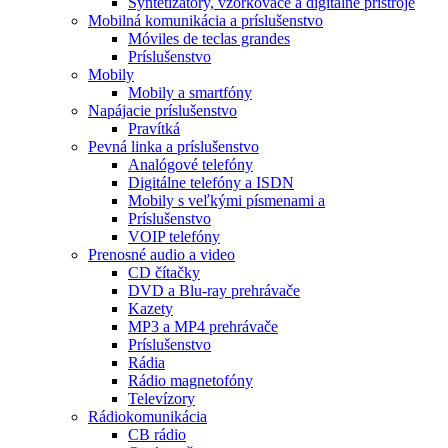
Syntetizátory, vzorkovače a digitálne prístroje
Mobilná komunikácia a príslušenstvo
Móviles de teclas grandes
Príslušenstvo
Mobily
Mobily a smartfóny
Napájacie príslušenstvo
Pravítká
Pevná linka a príslušenstvo
Analógové telefóny
Digitálne telefóny a ISDN
Mobily s veľkými písmenami a
Príslušenstvo
VOIP telefóny
Prenosné audio a video
CD čítačky
DVD a Blu-ray prehrávače
Kazety
MP3 a MP4 prehrávače
Príslušenstvo
Rádia
Rádio magnetofóny
Televízory
Rádiokomunikácia
CB rádio