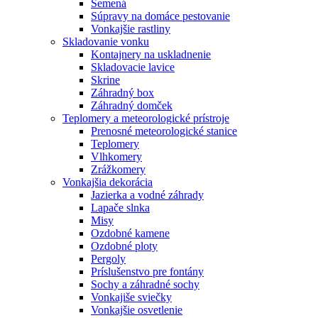
Semená
Súpravy na domáce pestovanie
Vonkajšie rastliny
Skladovanie vonku
Kontajnery na uskladnenie
Skladovacie lavice
Skrine
Záhradný box
Záhradný domček
Teplomery a meteorologické prístroje
Prenosné meteorologické stanice
Teplomery
Vlhkomery
Zrážkomery
Vonkajšia dekorácia
Jazierka a vodné záhrady
Lapače slnka
Misy
Ozdobné kamene
Ozdobné ploty
Pergoly
Príslušenstvo pre fontány
Sochy a záhradné sochy
Vonkajiše sviečky
Vonkajšie osvetlenie