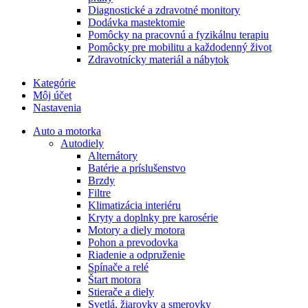
Diagnostické a zdravotné monitory
Dodávka mastektomie
Pomôcky na pracovnú a fyzikálnu terapiu
Pomôcky pre mobilitu a každodenný život
Zdravotnícky materiál a nábytok
Kategórie
Môj účet
Nastavenia
Auto a motorka
Autodiely
Alternátory
Batérie a príslušenstvo
Brzdy
Filtre
Klimatizácia interiéru
Kryty a doplnky pre karosérie
Motory a diely motora
Pohon a prevodovka
Riadenie a odpruženie
Spínače a relé
Štart motora
Stierače a diely
Svetlá, žiarovky a smerovky