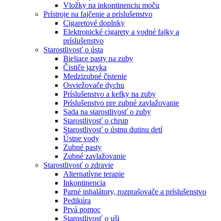
Vložky na inkontinenciu moču
Prístroje na fajčenie a príslušenstvo
Cigaretové doplnky
Elektronické cigarety a vodné fajky a
príslušenstvo
Starostlivosť o ústa
Bieliace pasty na zuby
Čističe jazyka
Medzizubné čistenie
Osviežovače dychu
Príslušenstvo a kefky na zuby
Príslušenstvo pre zubné zavlažovanie
Sada na starostlivosť o zuby
Starostlivosť o chrup
Starostlivosť o ústnu dutinu detí
Ústne vody
Zubné pasty
Zubné zavlažovanie
Starostlivosť o zdravie
Alternatívne terapie
Inkontinencia
Parné inhalátory, rozprašovače a príslušenstvo
Pedikúra
Prvá pomoc
Starostlivosť o uši