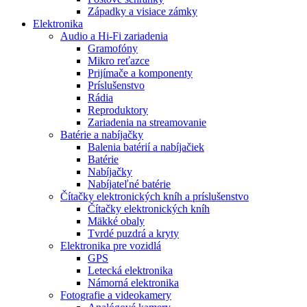
Západky a visiace zámky
Elektronika
Audio a Hi-Fi zariadenia
Gramofóny
Mikro reťazce
Prijímače a komponenty
Príslušenstvo
Rádia
Reproduktory
Zariadenia na streamovanie
Batérie a nabíjačky
Balenia batérií a nabíjačiek
Batérie
Nabíjačky
Nabíjateľné batérie
Čítačky elektronických kníh a príslušenstvo
Čítačky elektronických kníh
Mäkké obaly
Tvrdé puzdrá a kryty
Elektronika pre vozidlá
GPS
Letecká elektronika
Námorná elektronika
Fotografie a videokamery