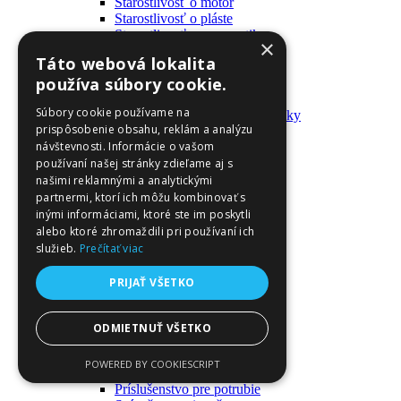
Starostlivosť o motor
Starostlivosť o pláste
Starostlivosť o pneumatiky
×
Výrobky pre fanúšikov
Táto webová lokalita
Batohy a tašky
používa súbory cookie.
Kľúčenky
Oblečenie
Súbory cookie používame na
Zmývateľné tetovačky a nálepky
prispôsobenie obsahu, reklám a analýzu
Domáci majster a nástroje
návštevnosti. Informácie o vašom
Elektrické zapojenie
Časové spínače
používaní našej stránky zdieľame aj s
Diferenciálne spínače
našimi reklamnými a analytickými
Domové zvončeky
partnermi, ktorí ich môžu kombinovať s
Elektrické káble
inými informáciami, ktoré ste im poskytli
Káble
alebo ktoré zhromaždili pri používaní ich
Káblové navijáky
služieb.
Prečítať viac
Magnetotermické krabice
Monitory napájania
PRIJAŤ VŠETKO
Nástenné dosky a rámy
Nástroje a ovládače
Podávače
ODMIETNUŤ VŠETKO
Poistky
Povrchové vedenie
POWERED BY COOKIESCRIPT
Príruby
Príslušenstvo pre potrubie