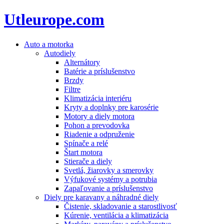
Utleurope.com
Auto a motorka
Autodiely
Alternátory
Batérie a príslušenstvo
Brzdy
Filtre
Klimatizácia interiéru
Kryty a doplnky pre karosérie
Motory a diely motora
Pohon a prevodovka
Riadenie a odpruženie
Spínače a relé
Štart motora
Stierače a diely
Svetlá, žiarovky a smerovky
Výfukové systémy a potrubia
Zapaľovanie a príslušenstvo
Diely pre karavany a náhradné diely
Čistenie, skladovanie a starostlivosť
Kúrenie, ventilácia a klimatizácia