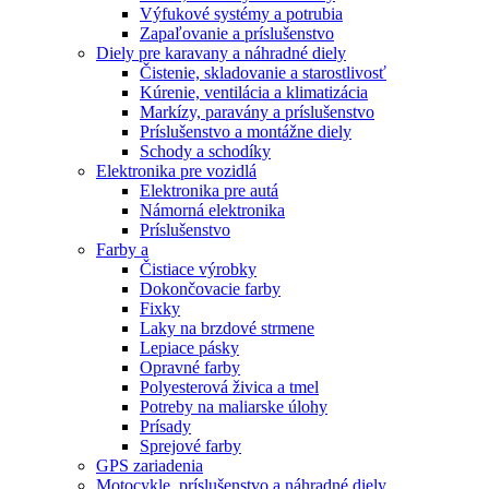
Výfukové systémy a potrubia
Zapaľovanie a príslušenstvo
Diely pre karavany a náhradné diely
Čistenie, skladovanie a starostlivosť
Kúrenie, ventilácia a klimatizácia
Markízy, paravány a príslušenstvo
Príslušenstvo a montážne diely
Schody a schodíky
Elektronika pre vozidlá
Elektronika pre autá
Námorná elektronika
Príslušenstvo
Farby a
Čistiace výrobky
Dokončovacie farby
Fixky
Laky na brzdové strmene
Lepiace pásky
Opravné farby
Polyesterová živica a tmel
Potreby na maliarske úlohy
Prísady
Sprejové farby
GPS zariadenia
Motocykle, príslušenstvo a náhradné diely