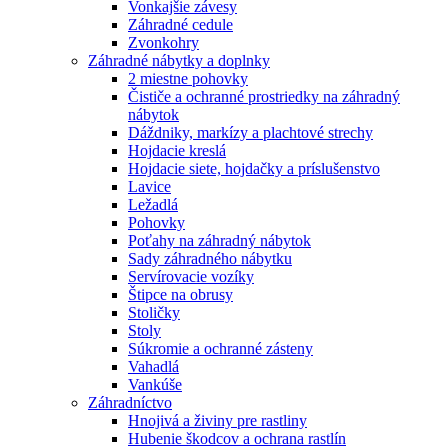
Vonkajšie závesy
Záhradné cedule
Zvonkohry
Záhradné nábytky a doplnky
2 miestne pohovky
Čističe a ochranné prostriedky na záhradný
nábytok
Dáždniky, markízy a plachtové strechy
Hojdacie kreslá
Hojdacie siete, hojdačky a príslušenstvo
Lavice
Ležadlá
Pohovky
Poťahy na záhradný nábytok
Sady záhradného nábytku
Servírovacie vozíky
Štipce na obrusy
Stoličky
Stoly
Súkromie a ochranné zásteny
Vahadlá
Vankúše
Záhradníctvo
Hnojivá a živiny pre rastliny
Hubenie škodcov a ochrana rastlín