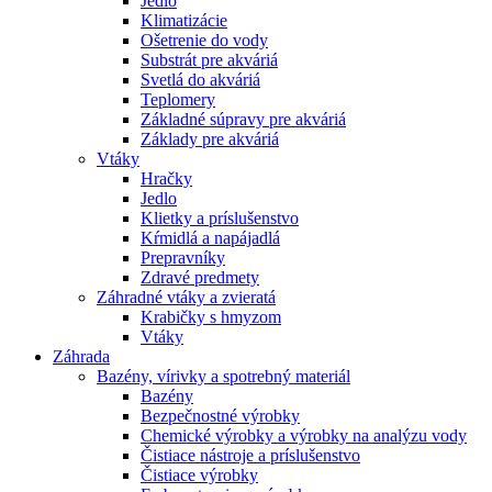
Jedlo
Klimatizácie
Ošetrenie do vody
Substrát pre akváriá
Svetlá do akváriá
Teplomery
Základné súpravy pre akváriá
Základy pre akváriá
Vtáky
Hračky
Jedlo
Klietky a príslušenstvo
Kŕmidlá a napájadlá
Prepravníky
Zdravé predmety
Záhradné vtáky a zvieratá
Krabičky s hmyzom
Vtáky
Záhrada
Bazény, vírivky a spotrebný materiál
Bazény
Bezpečnostné výrobky
Chemické výrobky a výrobky na analýzu vody
Čistiace nástroje a príslušenstvo
Čistiace výrobky