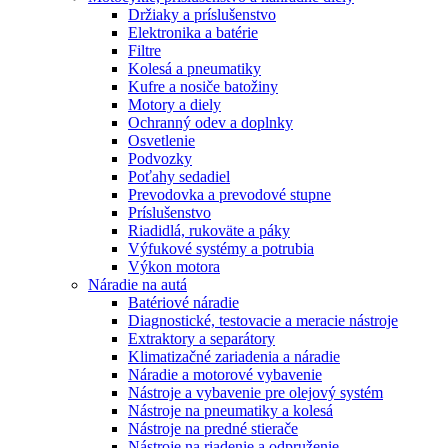
Držiaky a príslušenstvo
Elektronika a batérie
Filtre
Kolesá a pneumatiky
Kufre a nosiče batožiny
Motory a diely
Ochranný odev a doplnky
Osvetlenie
Podvozky
Poťahy sedadiel
Prevodovka a prevodové stupne
Príslušenstvo
Riadidlá, rukoväte a páky
Výfukové systémy a potrubia
Výkon motora
Náradie na autá
Batériové náradie
Diagnostické, testovacie a meracie nástroje
Extraktory a separátory
Klimatizačné zariadenia a náradie
Náradie a motorové vybavenie
Nástroje a vybavenie pre olejový systém
Nástroje na pneumatiky a kolesá
Nástroje na predné stierače
Nástroje na riadenie a odpruženie