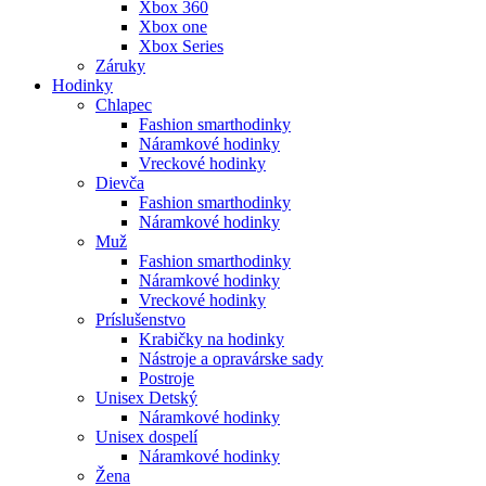
Xbox 360
Xbox one
Xbox Series
Záruky
Hodinky
Chlapec
Fashion smarthodinky
Náramkové hodinky
Vreckové hodinky
Dievča
Fashion smarthodinky
Náramkové hodinky
Muž
Fashion smarthodinky
Náramkové hodinky
Vreckové hodinky
Príslušenstvo
Krabičky na hodinky
Nástroje a opravárske sady
Postroje
Unisex Detský
Náramkové hodinky
Unisex dospelí
Náramkové hodinky
Žena