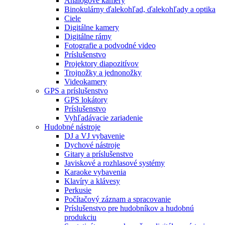
Analógové kamery
Binokulárny ďalekohľad, ďalekohľady a optika
Ciele
Digitálne kamery
Digitálne rámy
Fotografie a podvodné video
Príslušenstvo
Projektory diapozitívov
Trojnožky a jednonožky
Videokamery
GPS a príslušenstvo
GPS lokátory
Príslušenstvo
Vyhľadávacie zariadenie
Hudobné nástroje
DJ a VJ vybavenie
Dychové nástroje
Gitary a príslušenstvo
Javiskové a rozhlasové systémy
Karaoke vybavenia
Klavíry a klávesy
Perkusie
Počítačový záznam a spracovanie
Príslušenstvo pre hudobníkov a hudobnú
produkciu