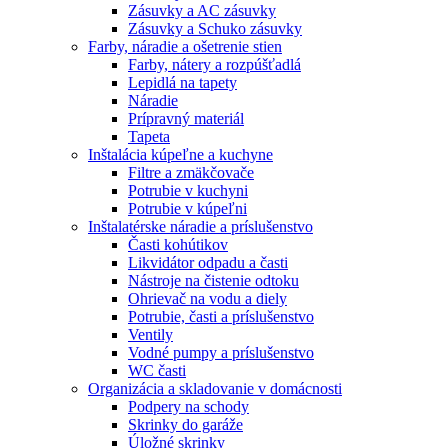
Zásuvky a AC zásuvky
Zásuvky a Schuko zásuvky
Farby, náradie a ošetrenie stien
Farby, nátery a rozpúšťadlá
Lepidlá na tapety
Náradie
Prípravný materiál
Tapeta
Inštalácia kúpeľne a kuchyne
Filtre a zmäkčovače
Potrubie v kuchyni
Potrubie v kúpeľni
Inštalatérske náradie a príslušenstvo
Časti kohútikov
Likvidátor odpadu a časti
Nástroje na čistenie odtoku
Ohrievač na vodu a diely
Potrubie, časti a príslušenstvo
Ventily
Vodné pumpy a príslušenstvo
WC časti
Organizácia a skladovanie v domácnosti
Podpery na schody
Skrinky do garáže
Úložné skrinky