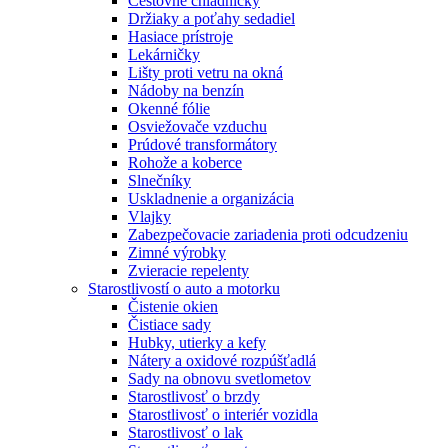
Cestovné chladničky
Držiaky a poťahy sedadiel
Hasiace prístroje
Lekárničky
Lišty proti vetru na okná
Nádoby na benzín
Okenné fólie
Osviežovače vzduchu
Prúdové transformátory
Rohože a koberce
Slnečníky
Uskladnenie a organizácia
Vlajky
Zabezpečovacie zariadenia proti odcudzeniu
Zimné výrobky
Zvieracie repelenty
Starostlivostí o auto a motorku
Čistenie okien
Čistiace sady
Hubky, utierky a kefy
Nátery a oxidové rozpúšťadlá
Sady na obnovu svetlometov
Starostlivosť o brzdy
Starostlivosť o interiér vozidla
Starostlivosť o lak