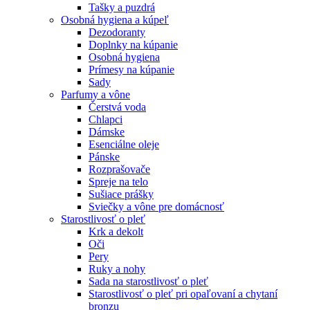
Tašky a puzdrá
Osobná hygiena a kúpeľ
Dezodoranty
Doplnky na kúpanie
Osobná hygiena
Prímesy na kúpanie
Sady
Parfumy a vône
Čerstvá voda
Chlapci
Dámske
Esenciálne oleje
Pánske
Rozprašovače
Spreje na telo
Sušiace prášky
Sviečky a vône pre domácnosť
Starostlivosť o pleť
Krk a dekolt
Oči
Pery
Ruky a nohy
Sada na starostlivosť o pleť
Starostlivosť o pleť pri opaľovaní a chytaní
bronzu