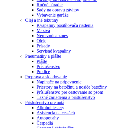
Ručné náradie
Sady na opravu závitov
Vybavenie garáže
Olej a iné tekutiny
Kvapaliny posilňovača riadenia
Mazivá
Nemrznúca zmes
Oleje
Prísady
Servisné kvapaliny
Pneumatiky a plášte
Plášte
Príslušenstvo
Puklice
Preprava a skladovanie
Napínače na pripevnenie
Priestory na batožinu a nosiče batožiny
Príslušenstvo pre cestovanie so psom
Ťažné zariadenia a príslušenstvo
Príslušenstvo pre autá
Alkohol testery
Asistencia na cestách
Autopoťahy
Čerpadlá