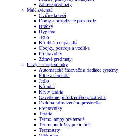
Zdravé predmety
Malé zvieratá
Cvičné kolesá
Domy a prirodzené prostredie
Hračky
Hygiena
Jedlo
Kŕmidlá a napájadlá
Obojky, postroje a vodítka
Prepravníky
Zdravé predmety
Plazy a obojživelníky
Automatické časovače a riadiace systémy
Filtre a čerpadlá
Jedlo
Kŕmidlá
Kryty terária
Osvetlenie prirodzeného prostredia
Ozdoba prirodzeného prostredia
Prepravníky
Teráriá
Termo lampy pre teráriá
Termo podložky pre teráriá
Termostaty
Vlhkomery