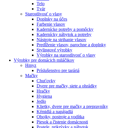
Telo
Tvár
Starostlivosť o vlasy
Doplnky na účes
Farbenie vlasov
Kadernícke potreby a pomôcky
Kadernícky nábytok a potreby
Nástroje na strihanie vlasov
Predĺženie vlasov, parochne a doplnky
Stylingové výrobky
Výrobky na starostlivosť o vlasy
Výrobky pre domácich miláčikov
Hmyz
Príslušenstvo pre taráriá
Mačky
Chuťovky
Dvere pre mačky, siete a ohrádky
Hračky
Hygiena
Jedlo
Klietky, dvere pre mačky a prepravníky
Kŕmidlá a napájadlá
Obojky, postroje a vodítka
Piesok a čistenie domácnosti
Postele, prikrývky a nábytok