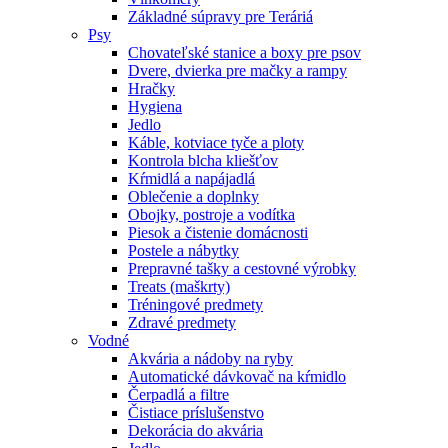
Základné súpravy pre Teráriá
Psy
Chovateľské stanice a boxy pre psov
Dvere, dvierka pre mačky a rampy
Hračky
Hygiena
Jedlo
Káble, kotviace tyče a ploty
Kontrola blcha kliešťov
Kŕmidlá a napájadlá
Oblečenie a doplnky
Obojky, postroje a vodítka
Piesok a čistenie domácnosti
Postele a nábytky
Prepravné tašky a cestovné výrobky
Treats (maškrty)
Tréningové predmety
Zdravé predmety
Vodné
Akvária a nádoby na ryby
Automatické dávkovač na kŕmidlo
Čerpadlá a filtre
Čistiace príslušenstvo
Dekorácia do akvária