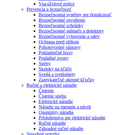
Viacúčelové police
Prevencia a bezpečnosť
Bezpečnostná systémy pre domácnosť
Bezpečnostné osvetlenie
Bezpečnostné schránky
Bezpečnostné snímače a detektory
Bezpečnostné vybavenie a odev
Ochrana pred ohňom
Pohotovostné súpravy
Pokladničné boxy
Poplašné zvony
Sirény
Skrinky na kľúče
Svetlá a svetlomety
Zamykateľné okenné kľučky
Ručné a elektrické náradie
Čistenie
Čistenie snehu
Elektrické náradie
Náradie na meranie a návrh
Oganizéry náradia
Príslušenstvo pre elektrické náradie
Ručné náradie
Záhradné ručné náradie
Stavebné potreby