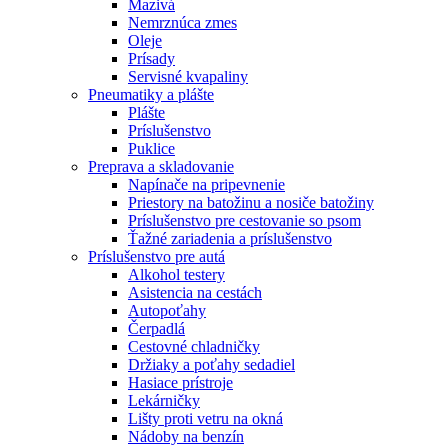
Mazivá
Nemrznúca zmes
Oleje
Prísady
Servisné kvapaliny
Pneumatiky a plášte
Plášte
Príslušenstvo
Puklice
Preprava a skladovanie
Napínače na pripevnenie
Priestory na batožinu a nosiče batožiny
Príslušenstvo pre cestovanie so psom
Ťažné zariadenia a príslušenstvo
Príslušenstvo pre autá
Alkohol testery
Asistencia na cestách
Autopoťahy
Čerpadlá
Cestovné chladničky
Držiaky a poťahy sedadiel
Hasiace prístroje
Lekárničky
Lišty proti vetru na okná
Nádoby na benzín