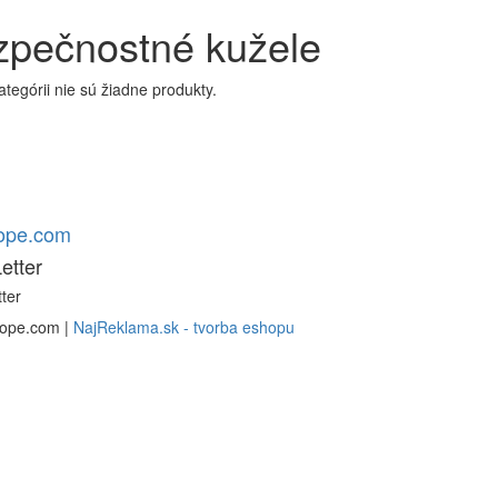
zpečnostné kužele
kategórii nie sú žiadne produkty.
rope.com
etter
ter
rope.com |
NajReklama.sk - tvorba eshopu