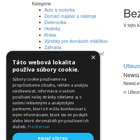
Kategórie
Be
Auto a motorka
Domáci majster a nástroje
Elektronika
V tejto 
Hodinky
Krása
Výrobky pre domácich miláčikov
Záhrada
Zdravie a osobná starostlivosť
×
Táto webová lokalita
Informácie
Utleu
používa súbory cookie.
NewsL
Informácie
Súbory cookie používame na
NewsLet
prispôsobenie obsahu, reklám a analýzu
návštevnosti. Informácie o vašom
© Utleu
používaní našej stránky zdieľame aj s
našimi reklamnými a analytickými
partnermi, ktorí ich môžu kombinovať s
inými informáciami, ktoré ste im poskytli
alebo ktoré zhromaždili pri používaní ich
služieb.
Prečítať viac
PRIJAŤ VŠETKO