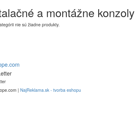
talačné a montážne konzoly
kategórii nie sú žiadne produkty.
rope.com
etter
ter
rope.com |
NajReklama.sk - tvorba eshopu