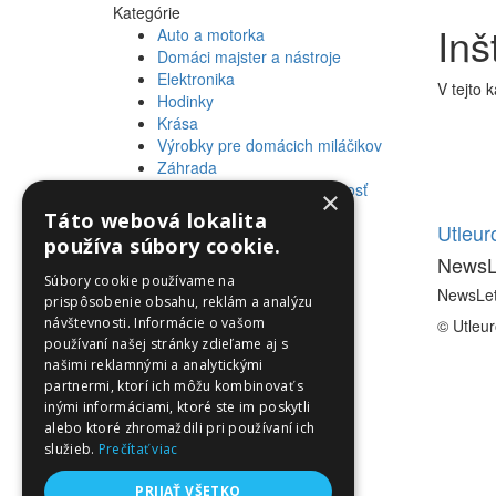
Kategórie
Inš
Auto a motorka
Domáci majster a nástroje
Elektronika
V tejto 
Hodinky
Krása
Výrobky pre domácich miláčikov
Záhrada
Zdravie a osobná starostlivosť
×
Táto webová lokalita
Informácie
Utleu
používa súbory cookie.
NewsL
Informácie
Súbory cookie používame na
NewsLet
prispôsobenie obsahu, reklám a analýzu
návštevnosti. Informácie o vašom
© Utleu
používaní našej stránky zdieľame aj s
našimi reklamnými a analytickými
partnermi, ktorí ich môžu kombinovať s
inými informáciami, ktoré ste im poskytli
alebo ktoré zhromaždili pri používaní ich
služieb.
Prečítať viac
PRIJAŤ VŠETKO