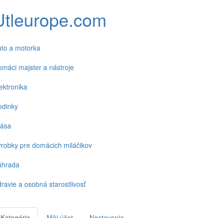
Utleurope.com
to a motorka
máci majster a nástroje
ektronika
odinky
rása
robky pre domácich miláčikov
áhrada
ravie a osobná starostlivosť
Kategórie
Môj účet
Nastavenia