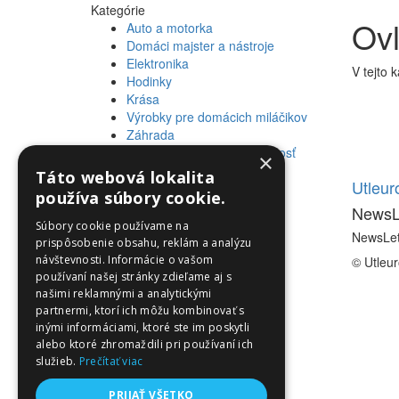
Kategórie
Ovl
Auto a motorka
Domáci majster a nástroje
Elektronika
V tejto 
Hodinky
Krása
Výrobky pre domácich miláčikov
Záhrada
Zdravie a osobná starostlivosť
×
Táto webová lokalita
Informácie
Utleu
používa súbory cookie.
NewsL
Informácie
Súbory cookie používame na
NewsLet
prispôsobenie obsahu, reklám a analýzu
návštevnosti. Informácie o vašom
© Utleu
používaní našej stránky zdieľame aj s
našimi reklamnými a analytickými
partnermi, ktorí ich môžu kombinovať s
inými informáciami, ktoré ste im poskytli
alebo ktoré zhromaždili pri používaní ich
služieb.
Prečítať viac
PRIJAŤ VŠETKO