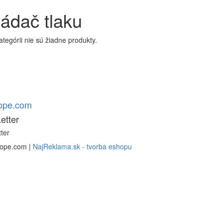
ádač tlaku
kategórii nie sú žiadne produkty.
rope.com
etter
ter
rope.com |
NajReklama.sk - tvorba eshopu