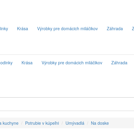
inky
Krása
Výrobky pre domácich miláčikov
Záhrada
Z
odinky
Krása
Výrobky pre domácich miláčikov
Záhrada
 a kuchyne
Potrubie v kúpeľni
Umývadlá
Na doske