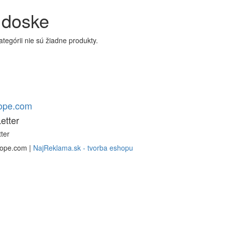
 doske
kategórii nie sú žiadne produkty.
rope.com
etter
ter
rope.com |
NajReklama.sk - tvorba eshopu