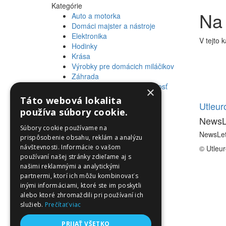
Kategórie
Na
Auto a motorka
Domáci majster a nástroje
Elektronika
V tejto 
Hodinky
Krása
Výrobky pre domácich miláčikov
Záhrada
Zdravie a osobná starostlivosť
×
Táto webová lokalita
Informácie
Utleu
používa súbory cookie.
NewsL
Informácie
Súbory cookie používame na
NewsLet
prispôsobenie obsahu, reklám a analýzu
návštevnosti. Informácie o vašom
© Utleu
používaní našej stránky zdieľame aj s
našimi reklamnými a analytickými
partnermi, ktorí ich môžu kombinovať s
inými informáciami, ktoré ste im poskytli
alebo ktoré zhromaždili pri používaní ich
služieb.
Prečítať viac
PRIJAŤ VŠETKO