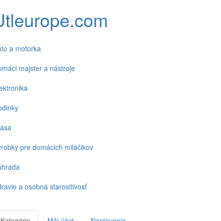
Utleurope.com
to a motorka
máci majster a nástroje
ektronika
odinky
rása
robky pre domácich miláčikov
áhrada
ravie a osobná starostlivosť
Kategórie
Môj účet
Nastavenia