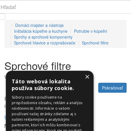
Domáci majster a nástroje
Inštalácia kúpeľne a kuchyne
Potrubie v kúpeľni
Sprchy a sprchové komponenty
Sprchové hlavice a rozprašovače
Sprchové filtre
Sprchové filtre
×
V tejto kategórii nie sú žiadne produkty.
Táto webová lokalita
používa súbory cookie.
Pokračovať
Informácie
Súbory cookie používame na
prispôsobenie obsahu, reklám a analýzu
Informácie
návštevnosti. Informácie o vašom
používaní našej stránky zdieľame aj s
Utleurope.com
našimi reklamnými a analytickými
NewsLetter
partnermi, ktorí ich môžu kombinovať s
inými informáciami, ktoré ste im poskytli