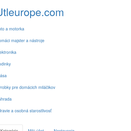
Utleurope.com
to a motorka
máci majster a nástroje
ektronika
odinky
rása
robky pre domácich miláčikov
áhrada
ravie a osobná starostlivosť
Kategórie
Môj účet
Nastavenia