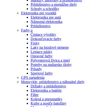
Markízy, paravány a príslušenstvo
Príslušenstvo a montážne diely
Schody a schodíky
Elektronika pre vozidlá
Elektronika pre autá
Námorná elektronika
Príslušenstvo
Farby a
Čistiace výrobky
Dokončovacie farby
Fixky
Laky na brzdové strmene
Lepiace pásky
Opravné farby
Polyesterová živica a tmel
Potreby na maliarske úlohy
Prísady
Sprejové farby
GPS zariadenia
Motocykle, príslušenstvo a náhradné diely
Držiaky a príslušenstvo
Elektronika a batérie
Filtre
Kolesá a pneumatiky
Kufre a nosiče batožiny