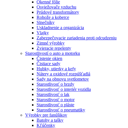
Okenné fólie
Osviežovače vzduchu
Prúdové transformátory
Rohože a koberce
Slnečníky
Uskladnenie a organizácia
Vlajky
Zabezpečovacie zariadenia proti odcudzeniu
Zimné výrobky
Zvieracie repelenty
Starostlivostí o auto a motorku
Čistenie okien
Čistiace sady
Hubky, utierky a kefy
Nátery a oxidové rozpúšťadlá
Sady na obnovu svetlometov
Starostlivosť o brzdy
Starostlivosť o interiér vozidla
Starostlivosť o lak
Starostlivosť o motor
Starostlivosť o pláste
Starostlivosť o pneumatiky
Výrobky pre fanúšikov
Batohy a tašky
Kľúčenky