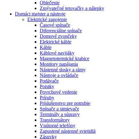
Oblečenie
Zmývateľné tetovačky a nálepky
Domáci majster a nástroje
Elektrické zapojenie
Časové spínače
Diferenciálne spínače
Domové zvončeky
Elektrické káble
Káble
Káblové navijáky
Magnetotermické krabice
Monitory napájania
Nástenné dosky a rámy
Nástroje a ovládače
Podávače
Poistky
Povrchové vedenie
Príruby
Príslušenstvo pre potrubie
Spínače a stmievače
Terminály a súpravy
Transformátory
Vnútorné telefóny
Zapustené nástenné svietidlá
Zásuvky