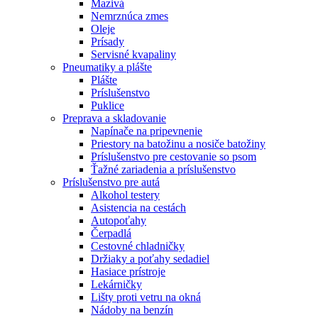
Mazivá
Nemrznúca zmes
Oleje
Prísady
Servisné kvapaliny
Pneumatiky a plášte
Plášte
Príslušenstvo
Puklice
Preprava a skladovanie
Napínače na pripevnenie
Priestory na batožinu a nosiče batožiny
Príslušenstvo pre cestovanie so psom
Ťažné zariadenia a príslušenstvo
Príslušenstvo pre autá
Alkohol testery
Asistencia na cestách
Autopoťahy
Čerpadlá
Cestovné chladničky
Držiaky a poťahy sedadiel
Hasiace prístroje
Lekárničky
Lišty proti vetru na okná
Nádoby na benzín