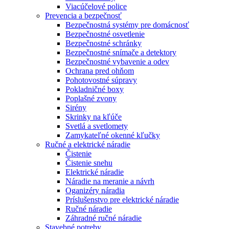
Viacúčelové police
Prevencia a bezpečnosť
Bezpečnostná systémy pre domácnosť
Bezpečnostné osvetlenie
Bezpečnostné schránky
Bezpečnostné snímače a detektory
Bezpečnostné vybavenie a odev
Ochrana pred ohňom
Pohotovostné súpravy
Pokladničné boxy
Poplašné zvony
Sirény
Skrinky na kľúče
Svetlá a svetlomety
Zamykateľné okenné kľučky
Ručné a elektrické náradie
Čistenie
Čistenie snehu
Elektrické náradie
Náradie na meranie a návrh
Oganizéry náradia
Príslušenstvo pre elektrické náradie
Ručné náradie
Záhradné ručné náradie
Stavebné potreby