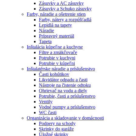
Zásuvky a AC zásuvky
Zásuvky a Schuko zásuvky
Farby, náradie a ošetrenie stien
Farby, nátery a rozpúšťadlá
Lepidlá na tapety
Náradie
Prípravný materiál
Tapeta
Inštalácia kúpeľne a kuchyne
Filtre a zmäkčovače
Potrubie v kuchyni
Potrubie v kúpeľni
Inštalatérske náradie a príslušenstvo
Časti kohútikov
Likvidátor odpadu a časti
Nástroje na čistenie odtoku
Ohrievač na vodu a diely
Potrubie, časti a príslušenstvo
Ventily
Vodné pumpy a príslušenstvo
WC časti
Organizácia a skladovanie v domácnosti
Podpery na schody
Skrinky do garáže
Úložné skrinky