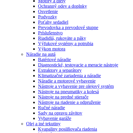
Motory a diely
Ochranný odev a doplnky
Osvetlenie
Podvozky
Poťahy sedadiel
Prevodovka a prevodové stupne
Príslušenstvo
Riadidlá, rukoväte a páky
Výfukové systémy a potrubia
Výkon motora
Náradie na autá
Batériové náradie
Diagnostické, testovacie a meracie nástroje
Extraktory a separátory
Klimatizačné zariadenia a náradie
Náradie a motorové vybavenie
Nástroje a vybavenie pre olejový systém
Nástroje na pneumatiky a kolesá
Nástroje na predné stierače
Nástroje na riadenie a odpruženie
Ručné náradie
Sady na opravu závitov
Vybavenie garáže
Olej a iné tekutiny
Kvapaliny posilňovača riadenia