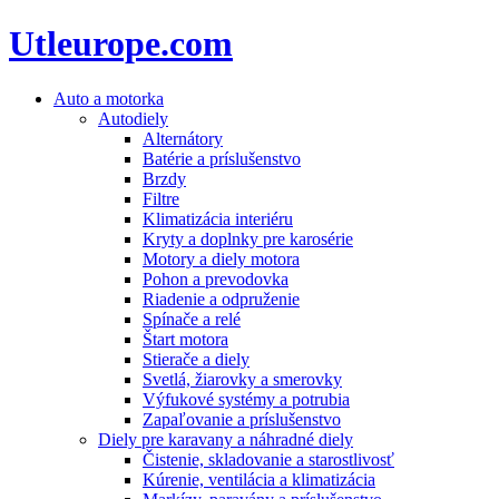
Utleurope.com
Auto a motorka
Autodiely
Alternátory
Batérie a príslušenstvo
Brzdy
Filtre
Klimatizácia interiéru
Kryty a doplnky pre karosérie
Motory a diely motora
Pohon a prevodovka
Riadenie a odpruženie
Spínače a relé
Štart motora
Stierače a diely
Svetlá, žiarovky a smerovky
Výfukové systémy a potrubia
Zapaľovanie a príslušenstvo
Diely pre karavany a náhradné diely
Čistenie, skladovanie a starostlivosť
Kúrenie, ventilácia a klimatizácia