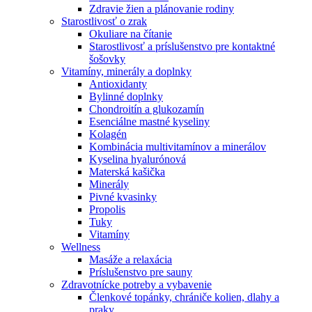
Zdravie žien a plánovanie rodiny
Starostlivosť o zrak
Okuliare na čítanie
Starostlivosť a príslušenstvo pre kontaktné
šošovky
Vitamíny, minerály a doplnky
Antioxidanty
Bylinné doplnky
Chondroitín a glukozamín
Esenciálne mastné kyseliny
Kolagén
Kombinácia multivitamínov a minerálov
Kyselina hyalurónová
Materská kašička
Minerály
Pivné kvasinky
Propolis
Tuky
Vitamíny
Wellness
Masáže a relaxácia
Príslušenstvo pre sauny
Zdravotnícke potreby a vybavenie
Členkové topánky, chrániče kolien, dlahy a
praky