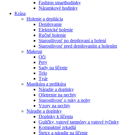
Fashion smarthodinky
Náramkové hodinky
Krása
Holenie a depilácia
Depilovanie
Elektrické holenie
Ručné holenie
Starostlivosť po depilovaní a holení
Starostlivosť pred depilovaním a holením
Makeup
Oči
Pery
Sady na líčenie
Telo
Tvár
Manikúra a pedikúra
Náradie a doplnky
Ošetrenie na nechty
Starostlivosť o ruky a nohy
Vzory na nechty
Náradie a doplnky
Doplnky k líčeniu
Guličky, vatové tampóny a vatové tyčinky
Kompaktné zrkadlá
Štetce a náradie na líčenie