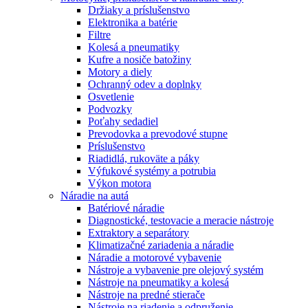
Držiaky a príslušenstvo
Elektronika a batérie
Filtre
Kolesá a pneumatiky
Kufre a nosiče batožiny
Motory a diely
Ochranný odev a doplnky
Osvetlenie
Podvozky
Poťahy sedadiel
Prevodovka a prevodové stupne
Príslušenstvo
Riadidlá, rukoväte a páky
Výfukové systémy a potrubia
Výkon motora
Náradie na autá
Batériové náradie
Diagnostické, testovacie a meracie nástroje
Extraktory a separátory
Klimatizačné zariadenia a náradie
Náradie a motorové vybavenie
Nástroje a vybavenie pre olejový systém
Nástroje na pneumatiky a kolesá
Nástroje na predné stierače
Nástroje na riadenie a odpruženie