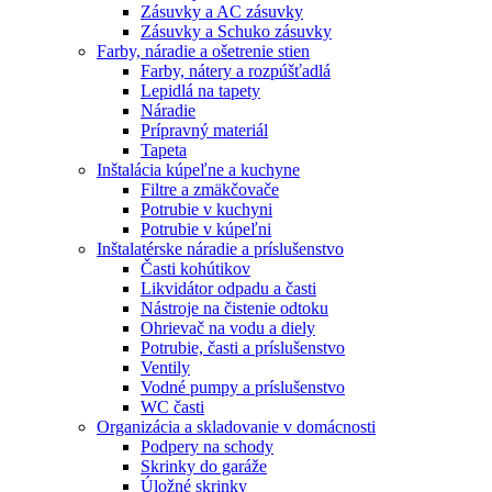
Zásuvky a AC zásuvky
Zásuvky a Schuko zásuvky
Farby, náradie a ošetrenie stien
Farby, nátery a rozpúšťadlá
Lepidlá na tapety
Náradie
Prípravný materiál
Tapeta
Inštalácia kúpeľne a kuchyne
Filtre a zmäkčovače
Potrubie v kuchyni
Potrubie v kúpeľni
Inštalatérske náradie a príslušenstvo
Časti kohútikov
Likvidátor odpadu a časti
Nástroje na čistenie odtoku
Ohrievač na vodu a diely
Potrubie, časti a príslušenstvo
Ventily
Vodné pumpy a príslušenstvo
WC časti
Organizácia a skladovanie v domácnosti
Podpery na schody
Skrinky do garáže
Úložné skrinky