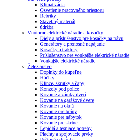
Klimatizácia
Osvetlenie pracovného priestoru
Rebríky
Stavebný materiál
údržba
Vnútorné elektrické náradie a kosačky
Diely a príslušenstvo pre kosačky na trávu
Generátory a prenosné napájanie
Kosačky a traktory
Príslušenstvo pre vonkajšie elektrické náradie
Vonkajšie elektrické náradie
Železiarstvo
Doplnky do kúpeľne
Háčiky
Klince, skrutky a čapy
Konzoly pod police
Kovanie a zámky dverí
Kovanie na garážové dvere
Kovanie na okná
Kovanie pre brány
Kovanie pre nábytok
Kovanie pre skrine
Lepidlá a tesniace potreby
Plachty a spojovacie prvky
Poštové schránky