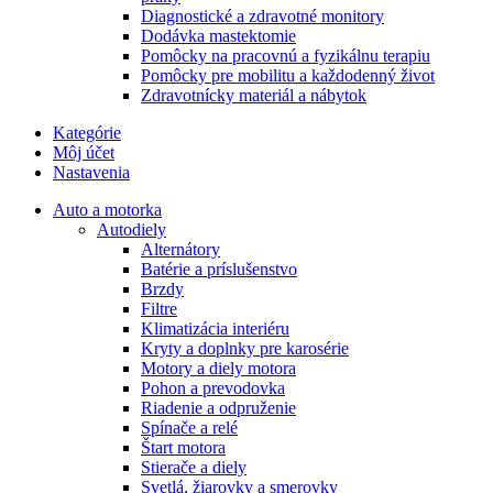
Diagnostické a zdravotné monitory
Dodávka mastektomie
Pomôcky na pracovnú a fyzikálnu terapiu
Pomôcky pre mobilitu a každodenný život
Zdravotnícky materiál a nábytok
Kategórie
Môj účet
Nastavenia
Auto a motorka
Autodiely
Alternátory
Batérie a príslušenstvo
Brzdy
Filtre
Klimatizácia interiéru
Kryty a doplnky pre karosérie
Motory a diely motora
Pohon a prevodovka
Riadenie a odpruženie
Spínače a relé
Štart motora
Stierače a diely
Svetlá, žiarovky a smerovky