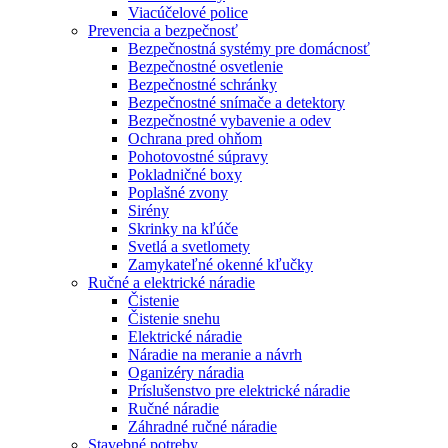
Viacúčelové police
Prevencia a bezpečnosť
Bezpečnostná systémy pre domácnosť
Bezpečnostné osvetlenie
Bezpečnostné schránky
Bezpečnostné snímače a detektory
Bezpečnostné vybavenie a odev
Ochrana pred ohňom
Pohotovostné súpravy
Pokladničné boxy
Poplašné zvony
Sirény
Skrinky na kľúče
Svetlá a svetlomety
Zamykateľné okenné kľučky
Ručné a elektrické náradie
Čistenie
Čistenie snehu
Elektrické náradie
Náradie na meranie a návrh
Oganizéry náradia
Príslušenstvo pre elektrické náradie
Ručné náradie
Záhradné ručné náradie
Stavebné potreby