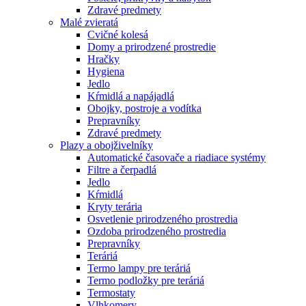
Zdravé predmety
Malé zvieratá
Cvičné kolesá
Domy a prirodzené prostredie
Hračky
Hygiena
Jedlo
Kŕmidlá a napájadlá
Obojky, postroje a vodítka
Prepravníky
Zdravé predmety
Plazy a obojživelníky
Automatické časovače a riadiace systémy
Filtre a čerpadlá
Jedlo
Kŕmidlá
Kryty terária
Osvetlenie prirodzeného prostredia
Ozdoba prirodzeného prostredia
Prepravníky
Teráriá
Termo lampy pre teráriá
Termo podložky pre teráriá
Termostaty
Vlhkomery