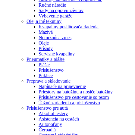
Ručné náradie
Sady na opravu závitov
Vybavenie garáže
Olej a iné tekutiny
Kvapaliny posilňovača riadenia
Mazivá
Nemrznúca zmes
Oleje
Prísady
Servisné kvapaliny
Pneumatiky a plášte
Plášte
Príslušenstvo
Puklice
Preprava a skladovanie
Napínače na pripevnenie
Priestory na batožinu a nosiče batožiny
Príslušenstvo pre cestovanie so psom
Ťažné zariadenia a príslušenstvo
Príslušenstvo pre autá
Alkohol testery
Asistencia na cestách
Autopoťahy
Čerpadlá