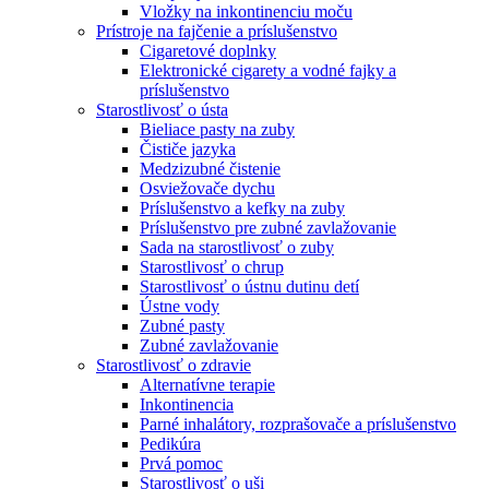
Vložky na inkontinenciu moču
Prístroje na fajčenie a príslušenstvo
Cigaretové doplnky
Elektronické cigarety a vodné fajky a
príslušenstvo
Starostlivosť o ústa
Bieliace pasty na zuby
Čističe jazyka
Medzizubné čistenie
Osviežovače dychu
Príslušenstvo a kefky na zuby
Príslušenstvo pre zubné zavlažovanie
Sada na starostlivosť o zuby
Starostlivosť o chrup
Starostlivosť o ústnu dutinu detí
Ústne vody
Zubné pasty
Zubné zavlažovanie
Starostlivosť o zdravie
Alternatívne terapie
Inkontinencia
Parné inhalátory, rozprašovače a príslušenstvo
Pedikúra
Prvá pomoc
Starostlivosť o uši