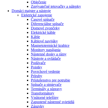
Oblečenie
Zmývateľné tetovačky a nálepky
Domáci majster a nástroje
Elektrické zapojenie
Časové spínače
Diferenciálne spínače
Domové zvončeky
Elektrické káble
Káble
Káblové navijáky
Magnetotermické krabice
Monitory napájania
Nástenné dosky a rámy
Nástroje a ovládače
Podávače
Poistky
Povrchové vedenie
Príruby
Príslušenstvo pre potrubie
Spínače a stmievače
Terminály a súpravy
Transformátory
Vnútorné telefóny
Zapustené nástenné svietidlá
Zásuvky