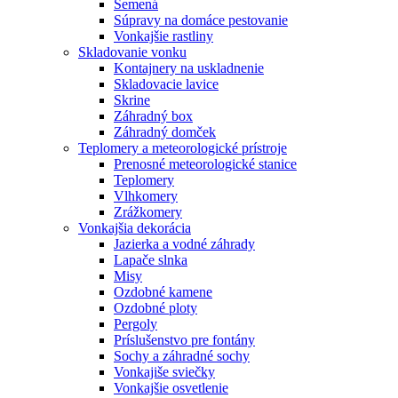
Semená
Súpravy na domáce pestovanie
Vonkajšie rastliny
Skladovanie vonku
Kontajnery na uskladnenie
Skladovacie lavice
Skrine
Záhradný box
Záhradný domček
Teplomery a meteorologické prístroje
Prenosné meteorologické stanice
Teplomery
Vlhkomery
Zrážkomery
Vonkajšia dekorácia
Jazierka a vodné záhrady
Lapače slnka
Misy
Ozdobné kamene
Ozdobné ploty
Pergoly
Príslušenstvo pre fontány
Sochy a záhradné sochy
Vonkajiše sviečky
Vonkajšie osvetlenie