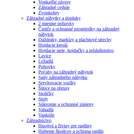
Vonkajšie závesy
Záhradné cedule
Zvonkohry
Záhradné nábytky a doplnky
2 miestne pohovky
Čističe a ochranné prostriedky na záhradný
nábytok
Dáždniky, markízy a plachtové strechy
Hojdacie kreslá
Hojdacie siete, hojdačky a príslušenstvo
Lavice
Ležadlá
Pohovky
Poťahy na záhradný nábytok
Sady záhradného nábytku
Servírovacie vozíky
Štipce na obrusy
Stoličky
Stoly
Súkromie a ochranné zásteny
Vahadlá
Vankúše
Záhradníctvo
Hnojivá a živiny pre rastliny
Hubenie škodcov a ochrana rastlín