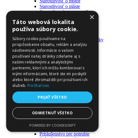
Starostlivosť o motor
Starostlivosť o pláste
Starostlivosť o pneumatiky
×
Výrobky pre fanúšikov
Táto webová lokalita
Batohy a tašky
používa súbory cookie.
Kľúčenky
Oblečenie
Súbory cookie používame na
Zmývateľné tetovačky a nálepky
prispôsobenie obsahu, reklám a analýzu
Domáci majster a nástroje
návštevnosti. Informácie o vašom
Elektrické zapojenie
Časové spínače
používaní našej stránky zdieľame aj s
Diferenciálne spínače
našimi reklamnými a analytickými
Domové zvončeky
partnermi, ktorí ich môžu kombinovať s
Elektrické káble
inými informáciami, ktoré ste im poskytli
Káble
alebo ktoré zhromaždili pri používaní ich
Káblové navijáky
služieb.
Prečítať viac
Magnetotermické krabice
Monitory napájania
PRIJAŤ VŠETKO
Nástenné dosky a rámy
Nástroje a ovládače
Podávače
ODMIETNUŤ VŠETKO
Poistky
Povrchové vedenie
POWERED BY COOKIESCRIPT
Príruby
Príslušenstvo pre potrubie