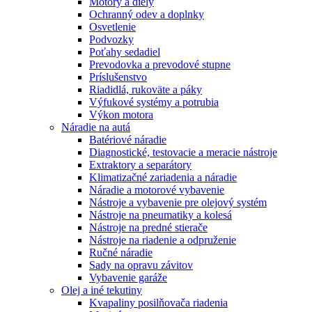
Motory a diely
Ochranný odev a doplnky
Osvetlenie
Podvozky
Poťahy sedadiel
Prevodovka a prevodové stupne
Príslušenstvo
Riadidlá, rukoväte a páky
Výfukové systémy a potrubia
Výkon motora
Náradie na autá
Batériové náradie
Diagnostické, testovacie a meracie nástroje
Extraktory a separátory
Klimatizačné zariadenia a náradie
Náradie a motorové vybavenie
Nástroje a vybavenie pre olejový systém
Nástroje na pneumatiky a kolesá
Nástroje na predné stierače
Nástroje na riadenie a odpruženie
Ručné náradie
Sady na opravu závitov
Vybavenie garáže
Olej a iné tekutiny
Kvapaliny posilňovača riadenia