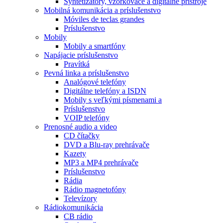
Syntetizátory, vzorkovače a digitálne prístroje
Mobilná komunikácia a príslušenstvo
Móviles de teclas grandes
Príslušenstvo
Mobily
Mobily a smartfóny
Napájacie príslušenstvo
Pravítká
Pevná linka a príslušenstvo
Analógové telefóny
Digitálne telefóny a ISDN
Mobily s veľkými písmenami a
Príslušenstvo
VOIP telefóny
Prenosné audio a video
CD čítačky
DVD a Blu-ray prehrávače
Kazety
MP3 a MP4 prehrávače
Príslušenstvo
Rádia
Rádio magnetofóny
Televízory
Rádiokomunikácia
CB rádio