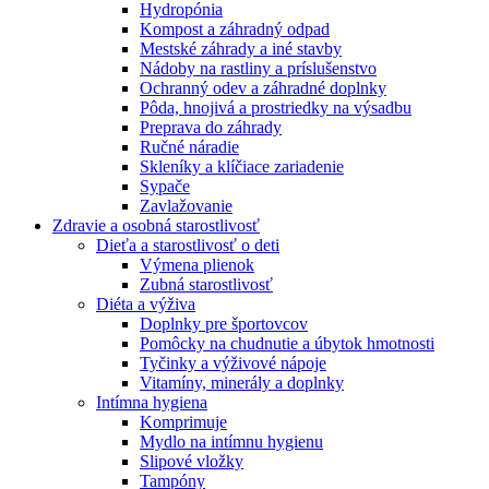
Hydropónia
Kompost a záhradný odpad
Mestské záhrady a iné stavby
Nádoby na rastliny a príslušenstvo
Ochranný odev a záhradné doplnky
Pôda, hnojivá a prostriedky na výsadbu
Preprava do záhrady
Ručné náradie
Skleníky a klíčiace zariadenie
Sypače
Zavlažovanie
Zdravie a osobná starostlivosť
Dieťa a starostlivosť o deti
Výmena plienok
Zubná starostlivosť
Diéta a výživa
Doplnky pre športovcov
Pomôcky na chudnutie a úbytok hmotnosti
Tyčinky a výživové nápoje
Vitamíny, minerály a doplnky
Intímna hygiena
Komprimuje
Mydlo na intímnu hygienu
Slipové vložky
Tampóny