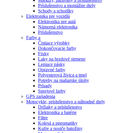
Markízy, paravány a príslušenstvo
Príslušenstvo a montážne diely
Schody a schodíky
Elektronika pre vozidlá
Elektronika pre autá
Námorná elektronika
Príslušenstvo
Farby a
Čistiace výrobky
Dokončovacie farby
Fixky
Laky na brzdové strmene
Lepiace pásky
Opravné farby
Polyesterová živica a tmel
Potreby na maliarske úlohy
Prísady
Sprejové farby
GPS zariadenia
Motocykle, príslušenstvo a náhradné diely
Držiaky a príslušenstvo
Elektronika a batérie
Filtre
Kolesá a pneumatiky
Kufre a nosiče batožiny