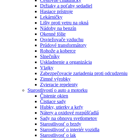
Cestovné chladničky
Držiaky a poťahy sedadiel
Hasiace prístroje
Lekárničky
Lišty proti vetru na okná
Nádoby na benzín
Okenné fólie
Osviežovače vzduchu
Prúdové transformátory
Rohože a koberce
Slnečníky
Uskladnenie a organizácia
Vlajky
Zabezpečovacie zariadenia proti odcudzeniu
Zimné výrobky
Zvieracie repelenty
Starostlivostí o auto a motorku
Čistenie okien
Čistiace sady
Hubky, utierky a kefy
Nátery a oxidové rozpúšťadlá
Sady na obnovu svetlometov
Starostlivosť o brzdy
Starostlivosť o interiér vozidla
Starostlivosť o lak