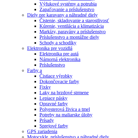
Výfukové systémy a potrubia
Zapaľovanie a príslušenstvo
Diely pre karavany a náhradné diely
Čistenie, skladovanie a starostlivosť
Kúrenie, ventilácia a klimatizácia
Markízy, paravány a príslušenstvo
Príslušenstvo a montážne diely
Schody a schodíky
Elektronika pre vozidlá
Elektronika pre autá
Námorná elektronika
Príslušenstvo
Farby a
Čistiace výrobky
Dokončovacie farby
Fixky
Laky na brzdové strmene
Lepiace pásky
Opravné farby
Polyesterová živica a tmel
Potreby na maliarske úlohy
Prísady
Sprejové farby
GPS zariadenia
Motocykle, príslušenstvo a náhradné diely