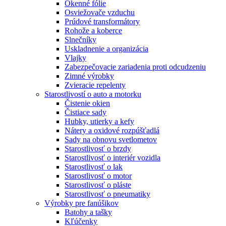
Okenné fólie
Osviežovače vzduchu
Prúdové transformátory
Rohože a koberce
Slnečníky
Uskladnenie a organizácia
Vlajky
Zabezpečovacie zariadenia proti odcudzeniu
Zimné výrobky
Zvieracie repelenty
Starostlivostí o auto a motorku
Čistenie okien
Čistiace sady
Hubky, utierky a kefy
Nátery a oxidové rozpúšťadlá
Sady na obnovu svetlometov
Starostlivosť o brzdy
Starostlivosť o interiér vozidla
Starostlivosť o lak
Starostlivosť o motor
Starostlivosť o pláste
Starostlivosť o pneumatiky
Výrobky pre fanúšikov
Batohy a tašky
Kľúčenky