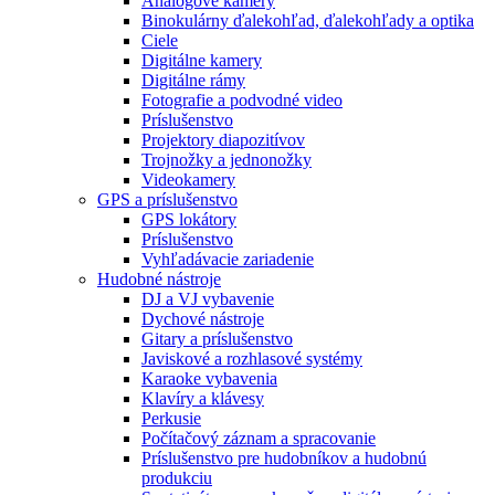
Analógové kamery
Binokulárny ďalekohľad, ďalekohľady a optika
Ciele
Digitálne kamery
Digitálne rámy
Fotografie a podvodné video
Príslušenstvo
Projektory diapozitívov
Trojnožky a jednonožky
Videokamery
GPS a príslušenstvo
GPS lokátory
Príslušenstvo
Vyhľadávacie zariadenie
Hudobné nástroje
DJ a VJ vybavenie
Dychové nástroje
Gitary a príslušenstvo
Javiskové a rozhlasové systémy
Karaoke vybavenia
Klavíry a klávesy
Perkusie
Počítačový záznam a spracovanie
Príslušenstvo pre hudobníkov a hudobnú
produkciu