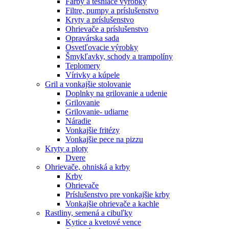
Farby a tesniace výrobky
Filtre, pumpy a príslušenstvo
Kryty a príslušenstvo
Ohrievače a príslušenstvo
Opravárska sada
Osvetľovacie výrobky
Šmykľavky, schody a trampolíny
Teplomery
Vírivky a kúpele
Gril a vonkajšie stolovanie
Doplnky na grilovanie a udenie
Grilovanie
Grilovanie- udiarne
Náradie
Vonkajšie fritézy
Vonkajšie pece na pizzu
Kryty a ploty
Dvere
Ohrievače, ohniská a krby
Krby
Ohrievače
Príslušenstvo pre vonkajšie krby
Vonkajšie ohrievače a kachle
Rastliny, semená a cibuľky
Kytice a kvetové vence