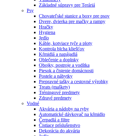
Základné súpravy pre Teráriá
Psy
Chovateľské stanice a boxy pre psov
Dvere, dvierka pre mačky a rampy
Hračky
Hygiena
Jedlo
Káble, kotviace tyče a ploty
Kontrola blcha kliešťov
Kŕmidlá a napájadlá
Oblečenie a doplnky
Obojky, postroje a vodítka
Piesok a čistenie domácnosti
Postele a nábytky
Prepravné tašky a cestovné výrobky
Treats (maškrty)
Tréningové predmety
Zdravé predmety
Vodné
Akvária a nádoby na ryby
Automatické dávkovač na kŕmidlo
Čerpadlá a filtre
Čistiace príslušenstvo
Dekorácia do akvária