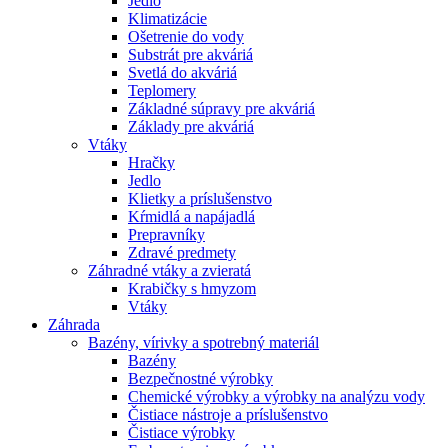
Jedlo
Klimatizácie
Ošetrenie do vody
Substrát pre akváriá
Svetlá do akváriá
Teplomery
Základné súpravy pre akváriá
Základy pre akváriá
Vtáky
Hračky
Jedlo
Klietky a príslušenstvo
Kŕmidlá a napájadlá
Prepravníky
Zdravé predmety
Záhradné vtáky a zvieratá
Krabičky s hmyzom
Vtáky
Záhrada
Bazény, vírivky a spotrebný materiál
Bazény
Bezpečnostné výrobky
Chemické výrobky a výrobky na analýzu vody
Čistiace nástroje a príslušenstvo
Čistiace výrobky