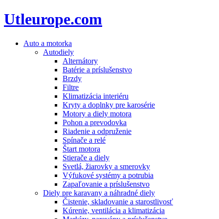
Utleurope.com
Auto a motorka
Autodiely
Alternátory
Batérie a príslušenstvo
Brzdy
Filtre
Klimatizácia interiéru
Kryty a doplnky pre karosérie
Motory a diely motora
Pohon a prevodovka
Riadenie a odpruženie
Spínače a relé
Štart motora
Stierače a diely
Svetlá, žiarovky a smerovky
Výfukové systémy a potrubia
Zapaľovanie a príslušenstvo
Diely pre karavany a náhradné diely
Čistenie, skladovanie a starostlivosť
Kúrenie, ventilácia a klimatizácia