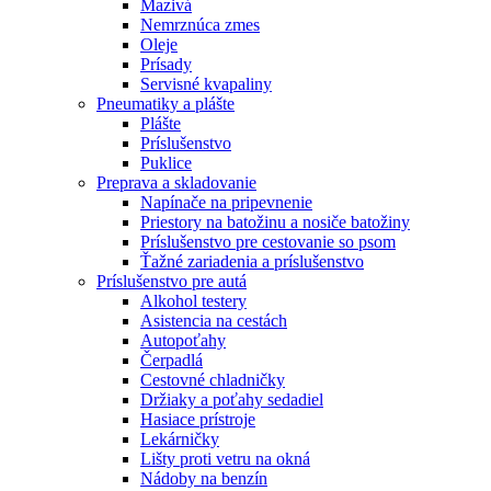
Mazivá
Nemrznúca zmes
Oleje
Prísady
Servisné kvapaliny
Pneumatiky a plášte
Plášte
Príslušenstvo
Puklice
Preprava a skladovanie
Napínače na pripevnenie
Priestory na batožinu a nosiče batožiny
Príslušenstvo pre cestovanie so psom
Ťažné zariadenia a príslušenstvo
Príslušenstvo pre autá
Alkohol testery
Asistencia na cestách
Autopoťahy
Čerpadlá
Cestovné chladničky
Držiaky a poťahy sedadiel
Hasiace prístroje
Lekárničky
Lišty proti vetru na okná
Nádoby na benzín