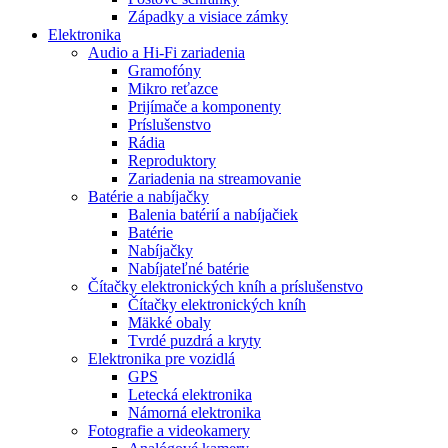
Západky a visiace zámky
Elektronika
Audio a Hi-Fi zariadenia
Gramofóny
Mikro reťazce
Prijímače a komponenty
Príslušenstvo
Rádia
Reproduktory
Zariadenia na streamovanie
Batérie a nabíjačky
Balenia batérií a nabíjačiek
Batérie
Nabíjačky
Nabíjateľné batérie
Čítačky elektronických kníh a príslušenstvo
Čítačky elektronických kníh
Mäkké obaly
Tvrdé puzdrá a kryty
Elektronika pre vozidlá
GPS
Letecká elektronika
Námorná elektronika
Fotografie a videokamery