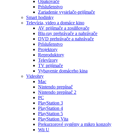
Opakovače
Príslušenstvo
Zariadenie vysielače-prijímače
Smart hodinky
Televízia, video a domáce kino
AV prijímače a zosilňovače
Blu-ray prehrávače a nahrávače
DVD prehrávače a nahrávače
Príslušenstvo
Projektory
Reproduktory
Televízory
TV prijímače
Vybavenie domáceho kina
Videohry
Mac
Nintendo prepínač
Nintendo prepínač 2
PC
PlayStation 3
PlayStation 4
PlayStation 5
PlayStation Vita
Prekurzorové systémy a mikro konzoly
Wii U