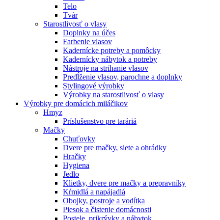
Telo
Tvár
Starostlivosť o vlasy
Doplnky na účes
Farbenie vlasov
Kadernícke potreby a pomôcky
Kadernícky nábytok a potreby
Nástroje na strihanie vlasov
Predĺženie vlasov, parochne a doplnky
Stylingové výrobky
Výrobky na starostlivosť o vlasy
Výrobky pre domácich miláčikov
Hmyz
Príslušenstvo pre taráriá
Mačky
Chuťovky
Dvere pre mačky, siete a ohrádky
Hračky
Hygiena
Jedlo
Klietky, dvere pre mačky a prepravníky
Kŕmidlá a napájadlá
Obojky, postroje a vodítka
Piesok a čistenie domácnosti
Postele, prikrývky a nábytok