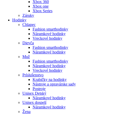
Xbox 360
Xbox one
Xbox Series
Záruky
Hodinky
Chlapec
Fashion smarthodinky
Náramkové hodinky
Vreckové hodinky
Dievča
Fashion smarthodinky
Náramkové hodinky
Muž
Fashion smarthodinky
Náramkové hodinky
Vreckové hodinky
Príslušenstvo
Krabičky na hodinky
Nástroje a opravárske sady
Postroje
Unisex Detský
Náramkové hodinky
Unisex dospelí
Náramkové hodinky
Žena