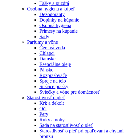
Tašky a puzdrá
Osobná hygiena a kúpeľ
Dezodoranty
Doplnky na kúpanie
Osobná hygiena
Prímesy na kúpanie
Sady
Parfumy a vône
Čerstvá voda
Chlapci
Dámske
Esenciálne oleje
Pánske
Rozprašovače
Spreje na telo
Sušiace prášky
Sviečky a vône pre domácnosť
Starostlivosť o pleť
Krk a dekolt
Oči
Pery
Ruky a nohy
Sada na starostlivosť o pleť
Starostlivosť o pleť pri opaľovaní a chytaní
bronzu