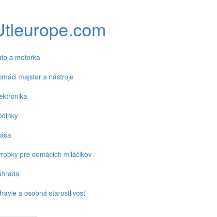
Utleurope.com
to a motorka
máci majster a nástroje
ektronika
odinky
rása
robky pre domácich miláčikov
áhrada
ravie a osobná starostlivosť