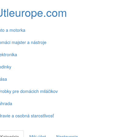
Utleurope.com
to a motorka
máci majster a nástroje
ektronika
odinky
rása
robky pre domácich miláčikov
áhrada
ravie a osobná starostlivosť
Kategórie
Môj účet
Nastavenia