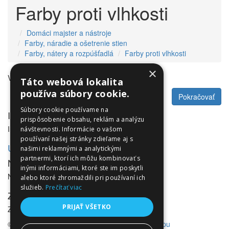
Farby proti vlhkosti
Domáci majster a nástroje
Farby, náradie a ošetrenie stien
Farby, nátery a rozpúšťadlá
Farby proti vlhkosti
×
V tejto kategórii nie sú žiadne produkty.
Táto webová lokalita
používa súbory cookie.
Pokračovať
Súbory cookie používame na
Informácie
prispôsobenie obsahu, reklám a analýzu
Informácie
návštevnosti. Informácie o vašom
používaní našej stránky zdieľame aj s
Utleurope.com
našimi reklamnými a analytickými
partnermi, ktorí ich môžu kombinovať s
NewsLetter
inými informáciami, ktoré ste im poskytli
NewsLetter
alebo ktoré zhromaždili pri používaní ich
služieb.
Prečítať viac
Zákaznícky servis
PRIJAŤ VŠETKO
Zákaznícky servis
© Utleurope.com |
NajReklama.sk - tvorba eshopu