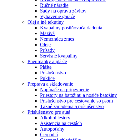
Ručné náradie
Sady na opravu závitov
Vybavenie garáže
Olej a iné tekutiny
Kvapaliny posilňovača riadenia
Mazivá
Nemrznúca zmes
Oleje
Prísady
Servisné kvapaliny
Pneumatiky a plášte
Plášte
Príslušenstvo
Puklice
Preprava a skladovanie
Napínače na pripevnenie
Priestory na batožinu a nosiče batožiny
Príslušenstvo pre cestovanie so psom
Ťažné zariadenia a príslušenstvo
Príslušenstvo pre autá
Alkohol testery
Asistencia na cestách
Autopoťahy
Čerpadlá