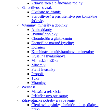
Zdravie žien a plánovanie rodiny
Starostlivosť o zrak
Okuliare na čítanie
Starostlivosť a príslušenstvo pre kontaktné
šošovky
Vitamíny, minerály a doplnky
Antioxidanty
Bylinné doplnky
Chondroitín a glukozamín
Esenciálne mastné kyseliny
Kolagén
Kombinácia multivitamínov a minerálov
Kyselina hyalurónová
Materská kašička
Minerály
Pivné kvasinky
Propolis
Tuky
Vitamíny
Wellness
Masáže a relaxácia
Príslušenstvo pre sauny
Zdravotnícke potreby a vybavenie
Členkové topánky, chrániče kolien, dlahy a
praky