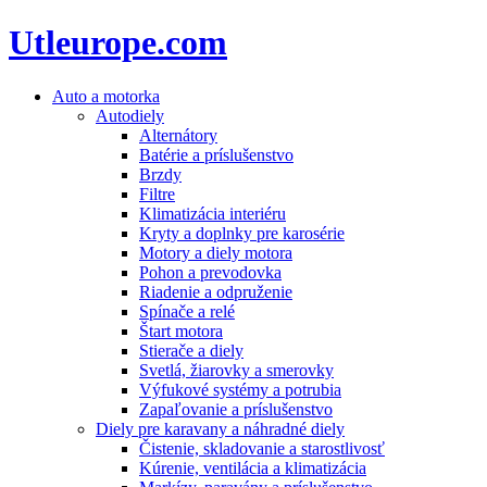
Utleurope.com
Auto a motorka
Autodiely
Alternátory
Batérie a príslušenstvo
Brzdy
Filtre
Klimatizácia interiéru
Kryty a doplnky pre karosérie
Motory a diely motora
Pohon a prevodovka
Riadenie a odpruženie
Spínače a relé
Štart motora
Stierače a diely
Svetlá, žiarovky a smerovky
Výfukové systémy a potrubia
Zapaľovanie a príslušenstvo
Diely pre karavany a náhradné diely
Čistenie, skladovanie a starostlivosť
Kúrenie, ventilácia a klimatizácia