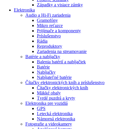
Západky a visiace zámky
Elektronika
Audio a Hi-Fi zariadenia
Gramofóny
Mikro reťazce
Prijímače a komponenty
Príslušenstvo
Rádia
Reproduktory
Zariadenia na streamovanie
Batérie a nabíjačky
Balenia batérií a nabíjačiek
Batérie
Nabíjačky
Nabíjateľné batérie
Čítačky elektronických kníh a príslušenstvo
Čítačky elektronických kníh
Mäkké obaly
Tvrdé puzdrá a kryty
Elektronika pre vozidlá
GPS
Letecká elektronika
Námorná elektronika
Fotografie a videokamery