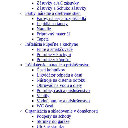
Zásuvky a AC zásuvky
Zásuvky a Schuko zásuvky
Farby, náradie a ošetrenie stien
Farby, nátery a rozpúšťadlá
Lepidlá na tapety
Náradie
Prípravný materiál
Tapeta
Inštalácia kúpeľne a kuchyne
Filtre a zmäkčovače
Potrubie v kuchyni
Potrubie v kúpeľni
Inštalatérske náradie a príslušenstvo
Časti kohútikov
Likvidátor odpadu a časti
Nástroje na čistenie odtoku
Ohrievač na vodu a diely
Potrubie, časti a príslušenstvo
Ventily
Vodné pumpy a príslušenstvo
WC časti
Organizácia a skladovanie v domácnosti
Podpery na schody
Skrinky do garáže
Úložné skrinky