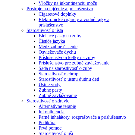
Vložky na inkontinenciu moču
Prístroje na fajčenie a príslušenstvo
Cigaretové doplnky
Elektronické cigarety a vodné fajky a
príslušenstvo
Starostlivosť o ústa
Bieliace pasty na zuby
Čističe jazyka
Medzizubné čistenie
Osviežovače dychu
Príslušenstvo a kefky na zuby
Príslušenstvo pre zubné zavlažovanie
Sada na starostlivosť o zuby
Starostlivosť o chrup
Starostlivosť o ústnu dutinu detí
Ústne vody
Zubné pasty
Zubné zavlažovanie
Starostlivosť o zdravie
Alternatívne terapie
Inkontinencia
Parné inhalátory, rozprašovače a príslušenstvo
Pedikúra
Prvá pomoc
Starostlivosť o uši