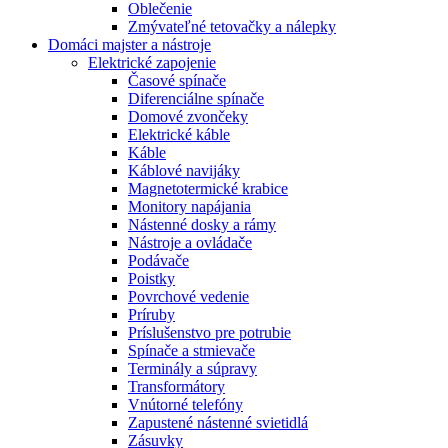
Oblečenie
Zmývateľné tetovačky a nálepky
Domáci majster a nástroje
Elektrické zapojenie
Časové spínače
Diferenciálne spínače
Domové zvončeky
Elektrické káble
Káble
Káblové navijáky
Magnetotermické krabice
Monitory napájania
Nástenné dosky a rámy
Nástroje a ovládače
Podávače
Poistky
Povrchové vedenie
Príruby
Príslušenstvo pre potrubie
Spínače a stmievače
Terminály a súpravy
Transformátory
Vnútorné telefóny
Zapustené nástenné svietidlá
Zásuvky