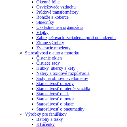
Okenné fólie
Osviežovače vzduchu
Prúdové transformátory
Rohože a koberce
Slnečníky
Uskladnenie a organizácia
Vlajky
Zabezpečovacie zariadenia proti odcudzeniu
Zimné výrobky
Zvieracie repelenty
Starostlivostí o auto a motorku
Čistenie okien
Čistiace sady
Hubky, utierky a kefy
Nátery a oxidové rozpúšťadlá
Sady na obnovu svetlometov
Starostlivosť o brzdy
Starostlivosť o interiér vozidla
Starostlivosť o lak
Starostlivosť o motor
Starostlivosť o pláste
Starostlivosť o pneumatiky
Výrobky pre fanúšikov
Batohy a tašky
Kľúčenky