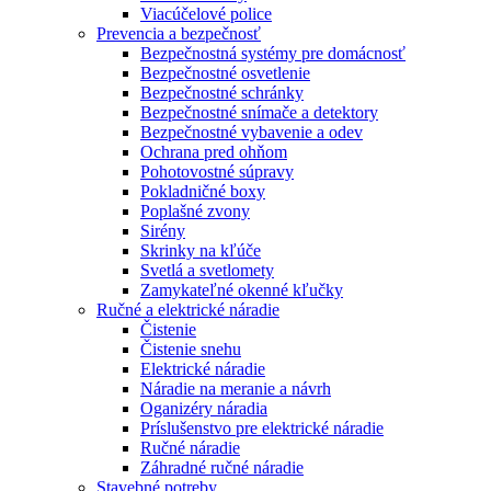
Viacúčelové police
Prevencia a bezpečnosť
Bezpečnostná systémy pre domácnosť
Bezpečnostné osvetlenie
Bezpečnostné schránky
Bezpečnostné snímače a detektory
Bezpečnostné vybavenie a odev
Ochrana pred ohňom
Pohotovostné súpravy
Pokladničné boxy
Poplašné zvony
Sirény
Skrinky na kľúče
Svetlá a svetlomety
Zamykateľné okenné kľučky
Ručné a elektrické náradie
Čistenie
Čistenie snehu
Elektrické náradie
Náradie na meranie a návrh
Oganizéry náradia
Príslušenstvo pre elektrické náradie
Ručné náradie
Záhradné ručné náradie
Stavebné potreby