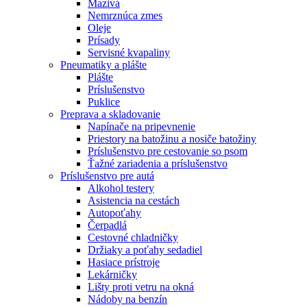
Mazivá
Nemrznúca zmes
Oleje
Prísady
Servisné kvapaliny
Pneumatiky a plášte
Plášte
Príslušenstvo
Puklice
Preprava a skladovanie
Napínače na pripevnenie
Priestory na batožinu a nosiče batožiny
Príslušenstvo pre cestovanie so psom
Ťažné zariadenia a príslušenstvo
Príslušenstvo pre autá
Alkohol testery
Asistencia na cestách
Autopoťahy
Čerpadlá
Cestovné chladničky
Držiaky a poťahy sedadiel
Hasiace prístroje
Lekárničky
Lišty proti vetru na okná
Nádoby na benzín