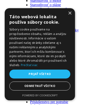
Starostlivosť o motor
Starostlivosť o pláste
Starostlivosť o pneumatiky
×
Výrobky pre fanúšikov
Táto webová lokalita
Batohy a tašky
používa súbory cookie.
Kľúčenky
Oblečenie
Súbory cookie používame na
Zmývateľné tetovačky a nálepky
prispôsobenie obsahu, reklám a analýzu
Domáci majster a nástroje
návštevnosti. Informácie o vašom
Elektrické zapojenie
Časové spínače
používaní našej stránky zdieľame aj s
Diferenciálne spínače
našimi reklamnými a analytickými
Domové zvončeky
partnermi, ktorí ich môžu kombinovať s
Elektrické káble
inými informáciami, ktoré ste im poskytli
Káble
alebo ktoré zhromaždili pri používaní ich
Káblové navijáky
služieb.
Prečítať viac
Magnetotermické krabice
Monitory napájania
PRIJAŤ VŠETKO
Nástenné dosky a rámy
Nástroje a ovládače
Podávače
ODMIETNUŤ VŠETKO
Poistky
Povrchové vedenie
POWERED BY COOKIESCRIPT
Príruby
Príslušenstvo pre potrubie