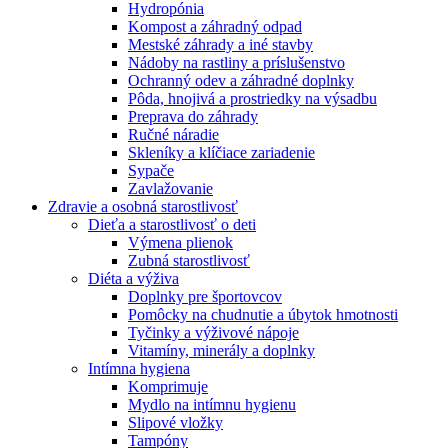
Hydropónia
Kompost a záhradný odpad
Mestské záhrady a iné stavby
Nádoby na rastliny a príslušenstvo
Ochranný odev a záhradné doplnky
Pôda, hnojivá a prostriedky na výsadbu
Preprava do záhrady
Ručné náradie
Skleníky a klíčiace zariadenie
Sypače
Zavlažovanie
Zdravie a osobná starostlivosť
Dieťa a starostlivosť o deti
Výmena plienok
Zubná starostlivosť
Diéta a výživa
Doplnky pre športovcov
Pomôcky na chudnutie a úbytok hmotnosti
Tyčinky a výživové nápoje
Vitamíny, minerály a doplnky
Intímna hygiena
Komprimuje
Mydlo na intímnu hygienu
Slipové vložky
Tampóny