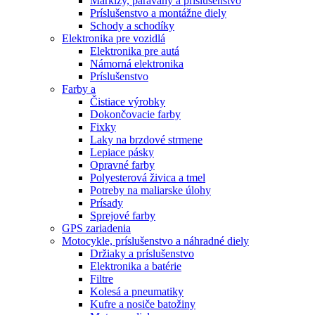
Markízy, paravány a príslušenstvo
Príslušenstvo a montážne diely
Schody a schodíky
Elektronika pre vozidlá
Elektronika pre autá
Námorná elektronika
Príslušenstvo
Farby a
Čistiace výrobky
Dokončovacie farby
Fixky
Laky na brzdové strmene
Lepiace pásky
Opravné farby
Polyesterová živica a tmel
Potreby na maliarske úlohy
Prísady
Sprejové farby
GPS zariadenia
Motocykle, príslušenstvo a náhradné diely
Držiaky a príslušenstvo
Elektronika a batérie
Filtre
Kolesá a pneumatiky
Kufre a nosiče batožiny