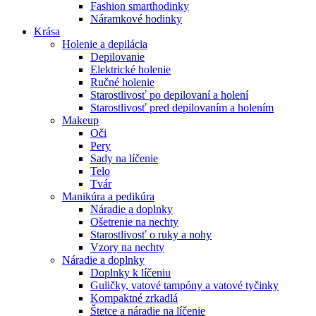
Fashion smarthodinky
Náramkové hodinky
Krása
Holenie a depilácia
Depilovanie
Elektrické holenie
Ručné holenie
Starostlivosť po depilovaní a holení
Starostlivosť pred depilovaním a holením
Makeup
Oči
Pery
Sady na líčenie
Telo
Tvár
Manikúra a pedikúra
Náradie a doplnky
Ošetrenie na nechty
Starostlivosť o ruky a nohy
Vzory na nechty
Náradie a doplnky
Doplnky k líčeniu
Guličky, vatové tampóny a vatové tyčinky
Kompaktné zrkadlá
Štetce a náradie na líčenie