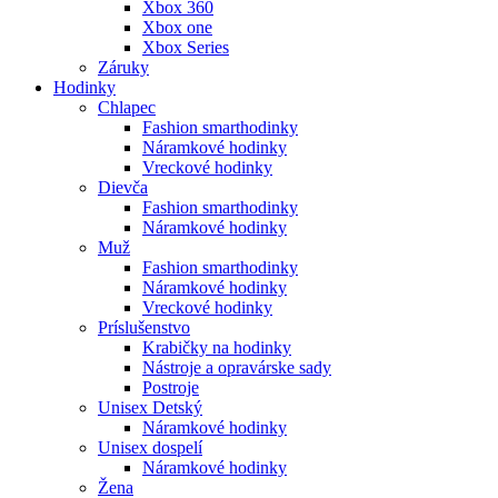
Xbox 360
Xbox one
Xbox Series
Záruky
Hodinky
Chlapec
Fashion smarthodinky
Náramkové hodinky
Vreckové hodinky
Dievča
Fashion smarthodinky
Náramkové hodinky
Muž
Fashion smarthodinky
Náramkové hodinky
Vreckové hodinky
Príslušenstvo
Krabičky na hodinky
Nástroje a opravárske sady
Postroje
Unisex Detský
Náramkové hodinky
Unisex dospelí
Náramkové hodinky
Žena