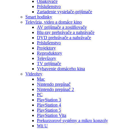
Opakovače
Príslušenstvo
Zariadenie vysielače-prijímače
Smart hodinky
Televízia, video a domáce kino
AV prijímače a zosilňovače
Blu-ray prehrávače a nahrávače
DVD prehrávače a nahrávače
Príslušenstvo
Projektory
Reproduktory
Televízory
TV prijímače
Vybavenie domáceho kina
Videohry
Mac
Nintendo prepínač
Nintendo prepínač 2
PC
PlayStation 3
PlayStation 4
PlayStation 5
PlayStation Vita
Prekurzorové systémy a mikro konzoly
Wii U