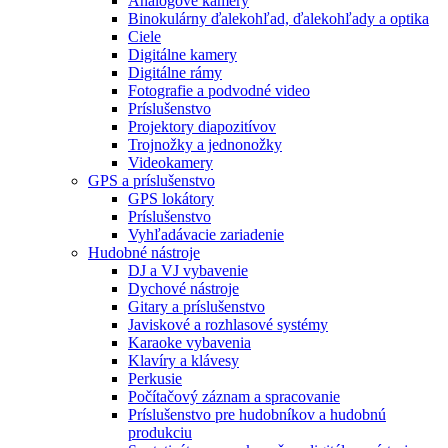
Analógové kamery
Binokulárny ďalekohľad, ďalekohľady a optika
Ciele
Digitálne kamery
Digitálne rámy
Fotografie a podvodné video
Príslušenstvo
Projektory diapozitívov
Trojnožky a jednonožky
Videokamery
GPS a príslušenstvo
GPS lokátory
Príslušenstvo
Vyhľadávacie zariadenie
Hudobné nástroje
DJ a VJ vybavenie
Dychové nástroje
Gitary a príslušenstvo
Javiskové a rozhlasové systémy
Karaoke vybavenia
Klavíry a klávesy
Perkusie
Počítačový záznam a spracovanie
Príslušenstvo pre hudobníkov a hudobnú
produkciu