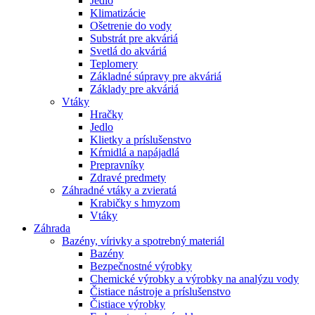
Jedlo
Klimatizácie
Ošetrenie do vody
Substrát pre akváriá
Svetlá do akváriá
Teplomery
Základné súpravy pre akváriá
Základy pre akváriá
Vtáky
Hračky
Jedlo
Klietky a príslušenstvo
Kŕmidlá a napájadlá
Prepravníky
Zdravé predmety
Záhradné vtáky a zvieratá
Krabičky s hmyzom
Vtáky
Záhrada
Bazény, vírivky a spotrebný materiál
Bazény
Bezpečnostné výrobky
Chemické výrobky a výrobky na analýzu vody
Čistiace nástroje a príslušenstvo
Čistiace výrobky