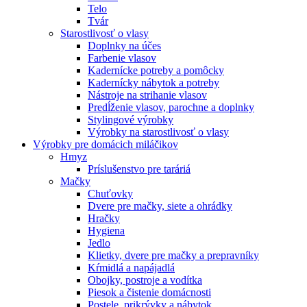
Telo
Tvár
Starostlivosť o vlasy
Doplnky na účes
Farbenie vlasov
Kadernícke potreby a pomôcky
Kadernícky nábytok a potreby
Nástroje na strihanie vlasov
Predĺženie vlasov, parochne a doplnky
Stylingové výrobky
Výrobky na starostlivosť o vlasy
Výrobky pre domácich miláčikov
Hmyz
Príslušenstvo pre taráriá
Mačky
Chuťovky
Dvere pre mačky, siete a ohrádky
Hračky
Hygiena
Jedlo
Klietky, dvere pre mačky a prepravníky
Kŕmidlá a napájadlá
Obojky, postroje a vodítka
Piesok a čistenie domácnosti
Postele, prikrývky a nábytok