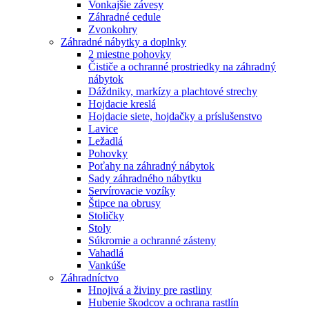
Vonkajšie závesy
Záhradné cedule
Zvonkohry
Záhradné nábytky a doplnky
2 miestne pohovky
Čističe a ochranné prostriedky na záhradný
nábytok
Dáždniky, markízy a plachtové strechy
Hojdacie kreslá
Hojdacie siete, hojdačky a príslušenstvo
Lavice
Ležadlá
Pohovky
Poťahy na záhradný nábytok
Sady záhradného nábytku
Servírovacie vozíky
Štipce na obrusy
Stoličky
Stoly
Súkromie a ochranné zásteny
Vahadlá
Vankúše
Záhradníctvo
Hnojivá a živiny pre rastliny
Hubenie škodcov a ochrana rastlín