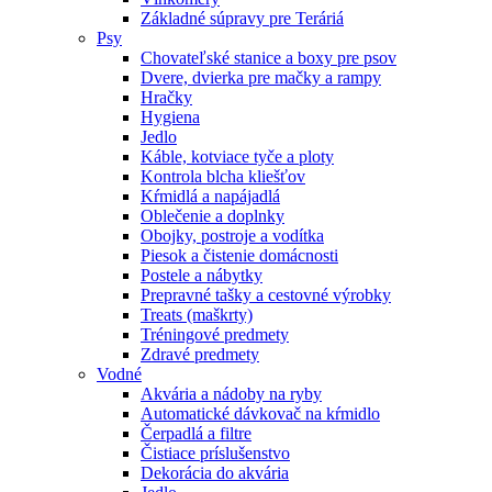
Základné súpravy pre Teráriá
Psy
Chovateľské stanice a boxy pre psov
Dvere, dvierka pre mačky a rampy
Hračky
Hygiena
Jedlo
Káble, kotviace tyče a ploty
Kontrola blcha kliešťov
Kŕmidlá a napájadlá
Oblečenie a doplnky
Obojky, postroje a vodítka
Piesok a čistenie domácnosti
Postele a nábytky
Prepravné tašky a cestovné výrobky
Treats (maškrty)
Tréningové predmety
Zdravé predmety
Vodné
Akvária a nádoby na ryby
Automatické dávkovač na kŕmidlo
Čerpadlá a filtre
Čistiace príslušenstvo
Dekorácia do akvária