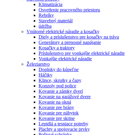
Klimatizácia
Osvetlenie pracovného priestoru
Rebríky
Stavebný materiál
údržba
Vnútorné elektrické náradie a kosačky
Diely a príslušenstvo pre kosačky na trávu
Generátory a prenosné napájanie
Kosačky a traktory
Príslušenstvo pre vonkajšie elektrické náradie
Vonkajšie elektrické náradie
Železiarstvo
Doplnky do kúpeľne
Háčiky
Klince, skrutky a čapy
Konzoly pod police
Kovanie a zámky dverí
Kovanie na garážové dvere
Kovanie na okná
Kovanie pre brány
Kovanie pre nábytok
Kovanie pre skrine
Lepidlá a tesniace potreby
Plachty a spojovacie prvky
Poštové schránky