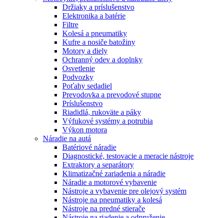
Držiaky a príslušenstvo
Elektronika a batérie
Filtre
Kolesá a pneumatiky
Kufre a nosiče batožiny
Motory a diely
Ochranný odev a doplnky
Osvetlenie
Podvozky
Poťahy sedadiel
Prevodovka a prevodové stupne
Príslušenstvo
Riadidlá, rukoväte a páky
Výfukové systémy a potrubia
Výkon motora
Náradie na autá
Batériové náradie
Diagnostické, testovacie a meracie nástroje
Extraktory a separátory
Klimatizačné zariadenia a náradie
Náradie a motorové vybavenie
Nástroje a vybavenie pre olejový systém
Nástroje na pneumatiky a kolesá
Nástroje na predné stierače
Nástroje na riadenie a odpruženie