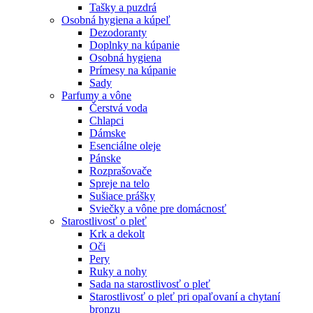
Tašky a puzdrá
Osobná hygiena a kúpeľ
Dezodoranty
Doplnky na kúpanie
Osobná hygiena
Prímesy na kúpanie
Sady
Parfumy a vône
Čerstvá voda
Chlapci
Dámske
Esenciálne oleje
Pánske
Rozprašovače
Spreje na telo
Sušiace prášky
Sviečky a vône pre domácnosť
Starostlivosť o pleť
Krk a dekolt
Oči
Pery
Ruky a nohy
Sada na starostlivosť o pleť
Starostlivosť o pleť pri opaľovaní a chytaní
bronzu