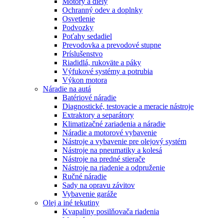
Motory a diely
Ochranný odev a doplnky
Osvetlenie
Podvozky
Poťahy sedadiel
Prevodovka a prevodové stupne
Príslušenstvo
Riadidlá, rukoväte a páky
Výfukové systémy a potrubia
Výkon motora
Náradie na autá
Batériové náradie
Diagnostické, testovacie a meracie nástroje
Extraktory a separátory
Klimatizačné zariadenia a náradie
Náradie a motorové vybavenie
Nástroje a vybavenie pre olejový systém
Nástroje na pneumatiky a kolesá
Nástroje na predné stierače
Nástroje na riadenie a odpruženie
Ručné náradie
Sady na opravu závitov
Vybavenie garáže
Olej a iné tekutiny
Kvapaliny posilňovača riadenia