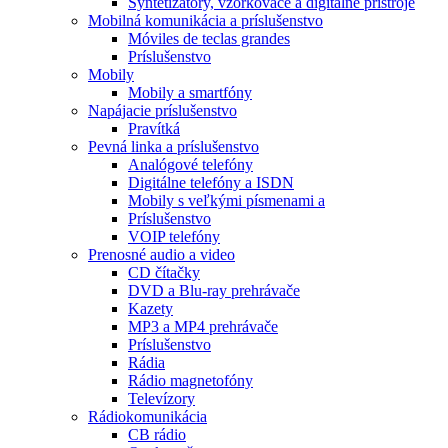
Syntetizátory, vzorkovače a digitálne prístroje
Mobilná komunikácia a príslušenstvo
Móviles de teclas grandes
Príslušenstvo
Mobily
Mobily a smartfóny
Napájacie príslušenstvo
Pravítká
Pevná linka a príslušenstvo
Analógové telefóny
Digitálne telefóny a ISDN
Mobily s veľkými písmenami a
Príslušenstvo
VOIP telefóny
Prenosné audio a video
CD čítačky
DVD a Blu-ray prehrávače
Kazety
MP3 a MP4 prehrávače
Príslušenstvo
Rádia
Rádio magnetofóny
Televízory
Rádiokomunikácia
CB rádio