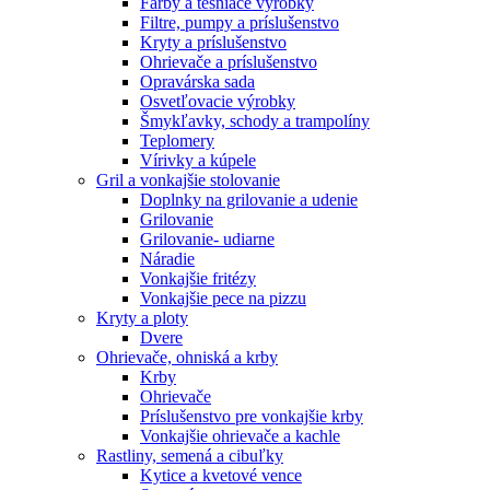
Farby a tesniace výrobky
Filtre, pumpy a príslušenstvo
Kryty a príslušenstvo
Ohrievače a príslušenstvo
Opravárska sada
Osvetľovacie výrobky
Šmykľavky, schody a trampolíny
Teplomery
Vírivky a kúpele
Gril a vonkajšie stolovanie
Doplnky na grilovanie a udenie
Grilovanie
Grilovanie- udiarne
Náradie
Vonkajšie fritézy
Vonkajšie pece na pizzu
Kryty a ploty
Dvere
Ohrievače, ohniská a krby
Krby
Ohrievače
Príslušenstvo pre vonkajšie krby
Vonkajšie ohrievače a kachle
Rastliny, semená a cibuľky
Kytice a kvetové vence