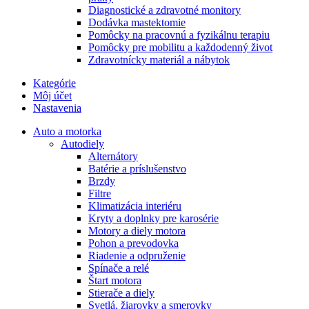
Diagnostické a zdravotné monitory
Dodávka mastektomie
Pomôcky na pracovnú a fyzikálnu terapiu
Pomôcky pre mobilitu a každodenný život
Zdravotnícky materiál a nábytok
Kategórie
Môj účet
Nastavenia
Auto a motorka
Autodiely
Alternátory
Batérie a príslušenstvo
Brzdy
Filtre
Klimatizácia interiéru
Kryty a doplnky pre karosérie
Motory a diely motora
Pohon a prevodovka
Riadenie a odpruženie
Spínače a relé
Štart motora
Stierače a diely
Svetlá, žiarovky a smerovky