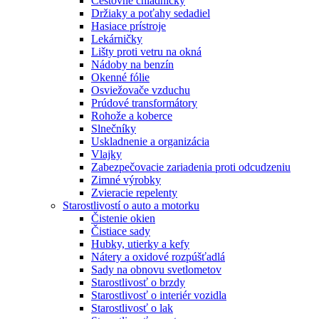
Cestovné chladničky
Držiaky a poťahy sedadiel
Hasiace prístroje
Lekárničky
Lišty proti vetru na okná
Nádoby na benzín
Okenné fólie
Osviežovače vzduchu
Prúdové transformátory
Rohože a koberce
Slnečníky
Uskladnenie a organizácia
Vlajky
Zabezpečovacie zariadenia proti odcudzeniu
Zimné výrobky
Zvieracie repelenty
Starostlivostí o auto a motorku
Čistenie okien
Čistiace sady
Hubky, utierky a kefy
Nátery a oxidové rozpúšťadlá
Sady na obnovu svetlometov
Starostlivosť o brzdy
Starostlivosť o interiér vozidla
Starostlivosť o lak