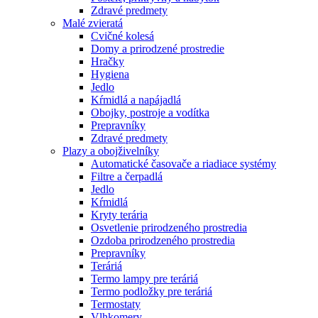
Zdravé predmety
Malé zvieratá
Cvičné kolesá
Domy a prirodzené prostredie
Hračky
Hygiena
Jedlo
Kŕmidlá a napájadlá
Obojky, postroje a vodítka
Prepravníky
Zdravé predmety
Plazy a obojživelníky
Automatické časovače a riadiace systémy
Filtre a čerpadlá
Jedlo
Kŕmidlá
Kryty terária
Osvetlenie prirodzeného prostredia
Ozdoba prirodzeného prostredia
Prepravníky
Teráriá
Termo lampy pre teráriá
Termo podložky pre teráriá
Termostaty
Vlhkomery