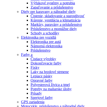
Výfukové systémy a potrubia
Zapaľovanie a príslušenstvo
Diely pre karavany a náhradné diely
Čistenie, skladovanie a starostlivosť
Kúrenie, ventilácia a klimatizácia
Markízy, paravány a príslušenstvo
Príslušenstvo a montážne diely
Schody a schodíky
Elektronika pre vozidlá
Elektronika pre autá
Námorná elektronika
Príslušenstvo
Farby a
Čistiace výrobky
Dokončovacie farby
Fixky
Laky na brzdové strmene
Lepiace pásky
Opravné farby
Polyesterová živica a tmel
Potreby na maliarske úlohy
Prísady
Sprejové farby
GPS zariadenia
Motocykle, príslušenstvo a náhradné diely