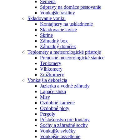
Semená
Súpravy na domáce pestovanie
Vonkajšie rastliny
Skladovanie vonku
Kontajnery na uskladnenie
Skladovacie lavice
Skrine
Záhradný box
Záhradný domček
Teplomery a meteorologické prístroje
Prenosné meteorologické stanice
Teplomery
Vlhkomery
Zrážkomery
Vonkajšia dekorácia
Jazierka a vodné záhrady
Lapače slnka
Misy
Ozdobné kamene
Ozdobné ploty
Pergoly
Príslušenstvo pre fontány
Sochy a záhradné sochy
Vonkajiše sviečky
Vonkajšie osvetlenie