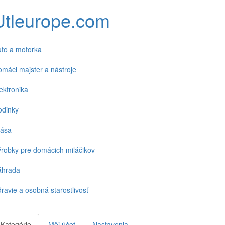
Utleurope.com
to a motorka
máci majster a nástroje
ektronika
odinky
rása
robky pre domácich miláčikov
áhrada
ravie a osobná starostlivosť
Kategórie
Môj účet
Nastavenia