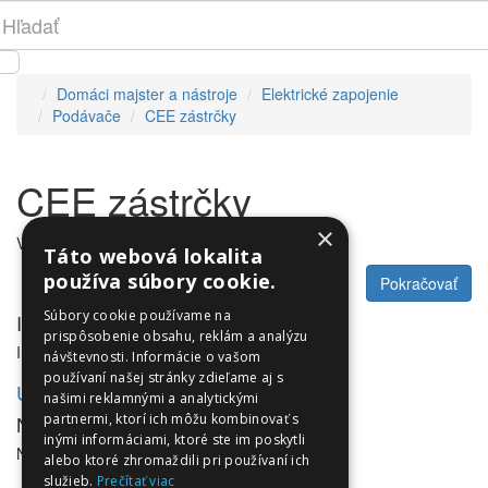
Domáci majster a nástroje
Elektrické zapojenie
Podávače
CEE zástrčky
CEE zástrčky
×
V tejto kategórii nie sú žiadne produkty.
Táto webová lokalita
používa súbory cookie.
Pokračovať
Súbory cookie používame na
Informácie
prispôsobenie obsahu, reklám a analýzu
Informácie
návštevnosti. Informácie o vašom
používaní našej stránky zdieľame aj s
Utleurope.com
našimi reklamnými a analytickými
NewsLetter
partnermi, ktorí ich môžu kombinovať s
inými informáciami, ktoré ste im poskytli
NewsLetter
alebo ktoré zhromaždili pri používaní ich
služieb.
Prečítať viac