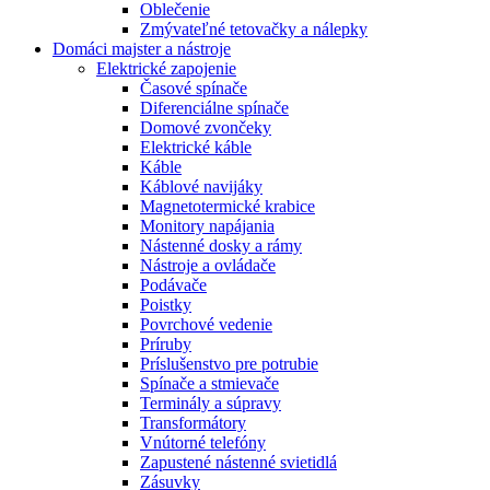
Oblečenie
Zmývateľné tetovačky a nálepky
Domáci majster a nástroje
Elektrické zapojenie
Časové spínače
Diferenciálne spínače
Domové zvončeky
Elektrické káble
Káble
Káblové navijáky
Magnetotermické krabice
Monitory napájania
Nástenné dosky a rámy
Nástroje a ovládače
Podávače
Poistky
Povrchové vedenie
Príruby
Príslušenstvo pre potrubie
Spínače a stmievače
Terminály a súpravy
Transformátory
Vnútorné telefóny
Zapustené nástenné svietidlá
Zásuvky