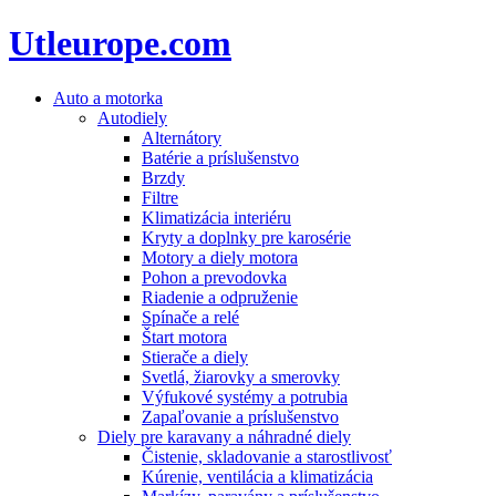
Utleurope.com
Auto a motorka
Autodiely
Alternátory
Batérie a príslušenstvo
Brzdy
Filtre
Klimatizácia interiéru
Kryty a doplnky pre karosérie
Motory a diely motora
Pohon a prevodovka
Riadenie a odpruženie
Spínače a relé
Štart motora
Stierače a diely
Svetlá, žiarovky a smerovky
Výfukové systémy a potrubia
Zapaľovanie a príslušenstvo
Diely pre karavany a náhradné diely
Čistenie, skladovanie a starostlivosť
Kúrenie, ventilácia a klimatizácia