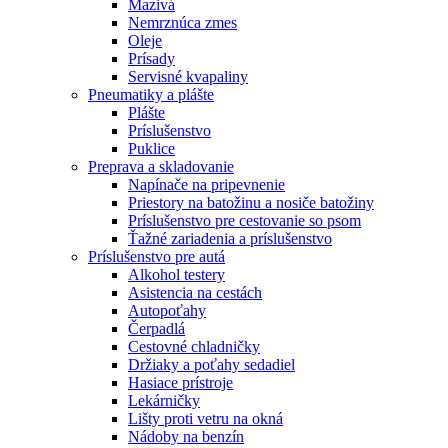
Mazivá
Nemrznúca zmes
Oleje
Prísady
Servisné kvapaliny
Pneumatiky a plášte
Plášte
Príslušenstvo
Puklice
Preprava a skladovanie
Napínače na pripevnenie
Priestory na batožinu a nosiče batožiny
Príslušenstvo pre cestovanie so psom
Ťažné zariadenia a príslušenstvo
Príslušenstvo pre autá
Alkohol testery
Asistencia na cestách
Autopoťahy
Čerpadlá
Cestovné chladničky
Držiaky a poťahy sedadiel
Hasiace prístroje
Lekárničky
Lišty proti vetru na okná
Nádoby na benzín