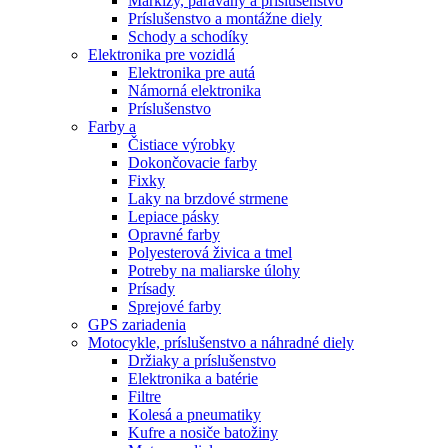
Markízy, paravány a príslušenstvo
Príslušenstvo a montážne diely
Schody a schodíky
Elektronika pre vozidlá
Elektronika pre autá
Námorná elektronika
Príslušenstvo
Farby a
Čistiace výrobky
Dokončovacie farby
Fixky
Laky na brzdové strmene
Lepiace pásky
Opravné farby
Polyesterová živica a tmel
Potreby na maliarske úlohy
Prísady
Sprejové farby
GPS zariadenia
Motocykle, príslušenstvo a náhradné diely
Držiaky a príslušenstvo
Elektronika a batérie
Filtre
Kolesá a pneumatiky
Kufre a nosiče batožiny