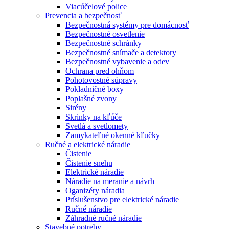
Viacúčelové police
Prevencia a bezpečnosť
Bezpečnostná systémy pre domácnosť
Bezpečnostné osvetlenie
Bezpečnostné schránky
Bezpečnostné snímače a detektory
Bezpečnostné vybavenie a odev
Ochrana pred ohňom
Pohotovostné súpravy
Pokladničné boxy
Poplašné zvony
Sirény
Skrinky na kľúče
Svetlá a svetlomety
Zamykateľné okenné kľučky
Ručné a elektrické náradie
Čistenie
Čistenie snehu
Elektrické náradie
Náradie na meranie a návrh
Oganizéry náradia
Príslušenstvo pre elektrické náradie
Ručné náradie
Záhradné ručné náradie
Stavebné potreby