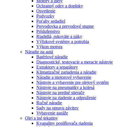
Motory a diely
Ochranný odev a doplnky
Osvetlenie
Podvozky
Poťahy sedadiel
Prevodovka a prevodové stupne
Príslušenstvo
Riadidlá, rukoväte a páky
Výfukové systémy a potrubia
Výkon motora
Náradie na autá
Batériové náradie
Diagnostické, testovacie a meracie nástroje
Extraktory a separátory
Klimatizačné zariadenia a náradie
Náradie a motorové vybavenie
Nástroje a vybavenie pre olejový systém
Nástroje na pneumatiky a kolesá
Nástroje na predné stierače
Nástroje na riadenie a odpruženie
Ručné náradie
Sady na opravu závitov
Vybavenie garáže
Olej a iné tekutiny
Kvapaliny posilňovača riadenia