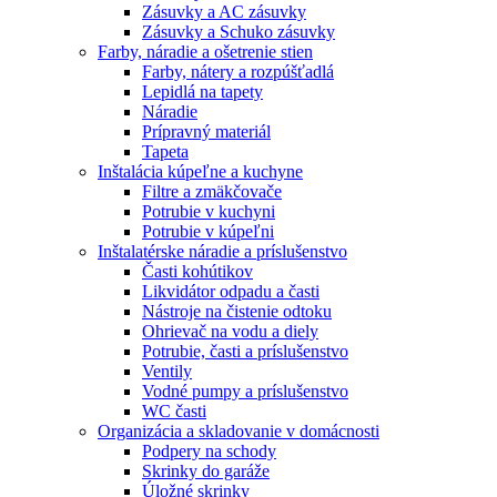
Zásuvky a AC zásuvky
Zásuvky a Schuko zásuvky
Farby, náradie a ošetrenie stien
Farby, nátery a rozpúšťadlá
Lepidlá na tapety
Náradie
Prípravný materiál
Tapeta
Inštalácia kúpeľne a kuchyne
Filtre a zmäkčovače
Potrubie v kuchyni
Potrubie v kúpeľni
Inštalatérske náradie a príslušenstvo
Časti kohútikov
Likvidátor odpadu a časti
Nástroje na čistenie odtoku
Ohrievač na vodu a diely
Potrubie, časti a príslušenstvo
Ventily
Vodné pumpy a príslušenstvo
WC časti
Organizácia a skladovanie v domácnosti
Podpery na schody
Skrinky do garáže
Úložné skrinky