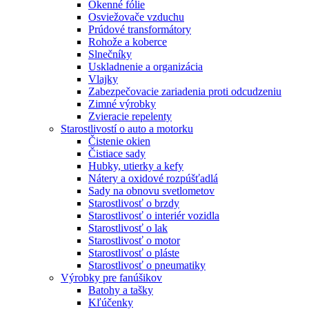
Okenné fólie
Osviežovače vzduchu
Prúdové transformátory
Rohože a koberce
Slnečníky
Uskladnenie a organizácia
Vlajky
Zabezpečovacie zariadenia proti odcudzeniu
Zimné výrobky
Zvieracie repelenty
Starostlivostí o auto a motorku
Čistenie okien
Čistiace sady
Hubky, utierky a kefy
Nátery a oxidové rozpúšťadlá
Sady na obnovu svetlometov
Starostlivosť o brzdy
Starostlivosť o interiér vozidla
Starostlivosť o lak
Starostlivosť o motor
Starostlivosť o pláste
Starostlivosť o pneumatiky
Výrobky pre fanúšikov
Batohy a tašky
Kľúčenky