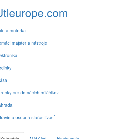
Utleurope.com
to a motorka
máci majster a nástroje
ektronika
odinky
rása
robky pre domácich miláčikov
áhrada
ravie a osobná starostlivosť
Kategórie
Môj účet
Nastavenia