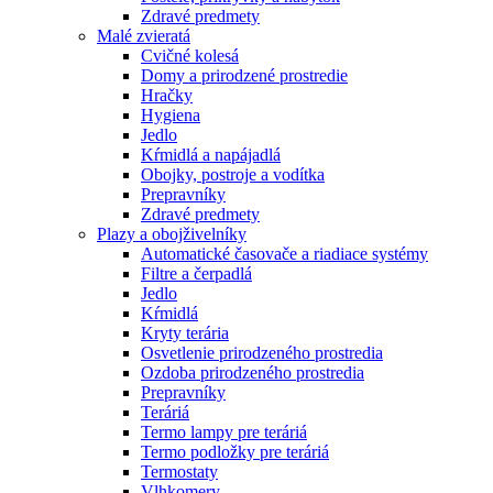
Zdravé predmety
Malé zvieratá
Cvičné kolesá
Domy a prirodzené prostredie
Hračky
Hygiena
Jedlo
Kŕmidlá a napájadlá
Obojky, postroje a vodítka
Prepravníky
Zdravé predmety
Plazy a obojživelníky
Automatické časovače a riadiace systémy
Filtre a čerpadlá
Jedlo
Kŕmidlá
Kryty terária
Osvetlenie prirodzeného prostredia
Ozdoba prirodzeného prostredia
Prepravníky
Teráriá
Termo lampy pre teráriá
Termo podložky pre teráriá
Termostaty
Vlhkomery