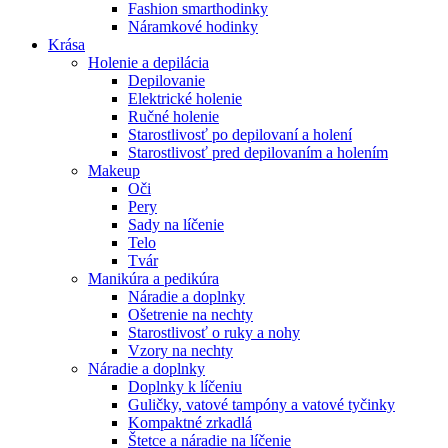
Fashion smarthodinky
Náramkové hodinky
Krása
Holenie a depilácia
Depilovanie
Elektrické holenie
Ručné holenie
Starostlivosť po depilovaní a holení
Starostlivosť pred depilovaním a holením
Makeup
Oči
Pery
Sady na líčenie
Telo
Tvár
Manikúra a pedikúra
Náradie a doplnky
Ošetrenie na nechty
Starostlivosť o ruky a nohy
Vzory na nechty
Náradie a doplnky
Doplnky k líčeniu
Guličky, vatové tampóny a vatové tyčinky
Kompaktné zrkadlá
Štetce a náradie na líčenie