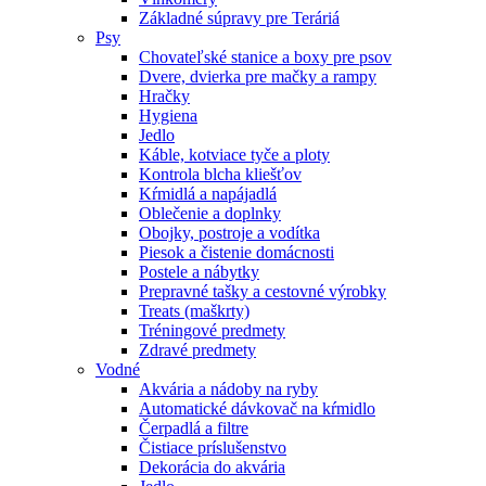
Základné súpravy pre Teráriá
Psy
Chovateľské stanice a boxy pre psov
Dvere, dvierka pre mačky a rampy
Hračky
Hygiena
Jedlo
Káble, kotviace tyče a ploty
Kontrola blcha kliešťov
Kŕmidlá a napájadlá
Oblečenie a doplnky
Obojky, postroje a vodítka
Piesok a čistenie domácnosti
Postele a nábytky
Prepravné tašky a cestovné výrobky
Treats (maškrty)
Tréningové predmety
Zdravé predmety
Vodné
Akvária a nádoby na ryby
Automatické dávkovač na kŕmidlo
Čerpadlá a filtre
Čistiace príslušenstvo
Dekorácia do akvária