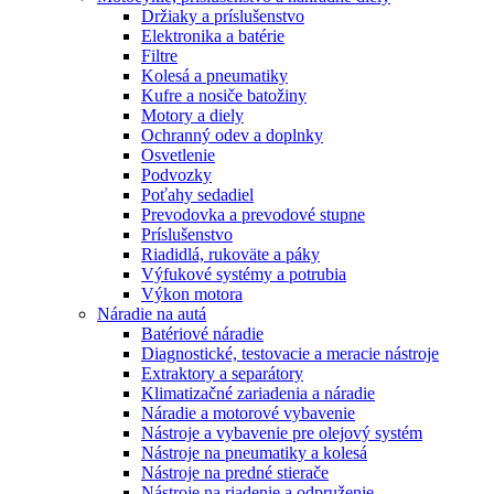
Držiaky a príslušenstvo
Elektronika a batérie
Filtre
Kolesá a pneumatiky
Kufre a nosiče batožiny
Motory a diely
Ochranný odev a doplnky
Osvetlenie
Podvozky
Poťahy sedadiel
Prevodovka a prevodové stupne
Príslušenstvo
Riadidlá, rukoväte a páky
Výfukové systémy a potrubia
Výkon motora
Náradie na autá
Batériové náradie
Diagnostické, testovacie a meracie nástroje
Extraktory a separátory
Klimatizačné zariadenia a náradie
Náradie a motorové vybavenie
Nástroje a vybavenie pre olejový systém
Nástroje na pneumatiky a kolesá
Nástroje na predné stierače
Nástroje na riadenie a odpruženie