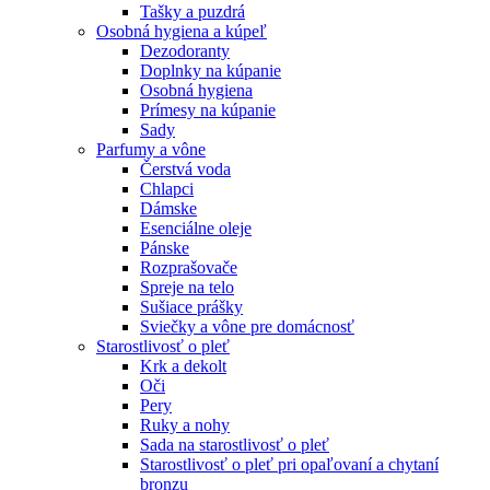
Tašky a puzdrá
Osobná hygiena a kúpeľ
Dezodoranty
Doplnky na kúpanie
Osobná hygiena
Prímesy na kúpanie
Sady
Parfumy a vône
Čerstvá voda
Chlapci
Dámske
Esenciálne oleje
Pánske
Rozprašovače
Spreje na telo
Sušiace prášky
Sviečky a vône pre domácnosť
Starostlivosť o pleť
Krk a dekolt
Oči
Pery
Ruky a nohy
Sada na starostlivosť o pleť
Starostlivosť o pleť pri opaľovaní a chytaní
bronzu