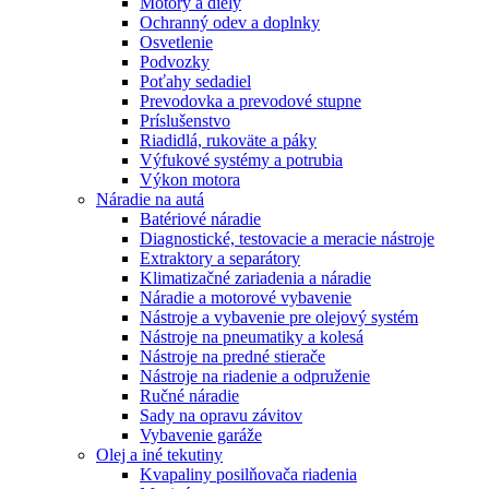
Motory a diely
Ochranný odev a doplnky
Osvetlenie
Podvozky
Poťahy sedadiel
Prevodovka a prevodové stupne
Príslušenstvo
Riadidlá, rukoväte a páky
Výfukové systémy a potrubia
Výkon motora
Náradie na autá
Batériové náradie
Diagnostické, testovacie a meracie nástroje
Extraktory a separátory
Klimatizačné zariadenia a náradie
Náradie a motorové vybavenie
Nástroje a vybavenie pre olejový systém
Nástroje na pneumatiky a kolesá
Nástroje na predné stierače
Nástroje na riadenie a odpruženie
Ručné náradie
Sady na opravu závitov
Vybavenie garáže
Olej a iné tekutiny
Kvapaliny posilňovača riadenia