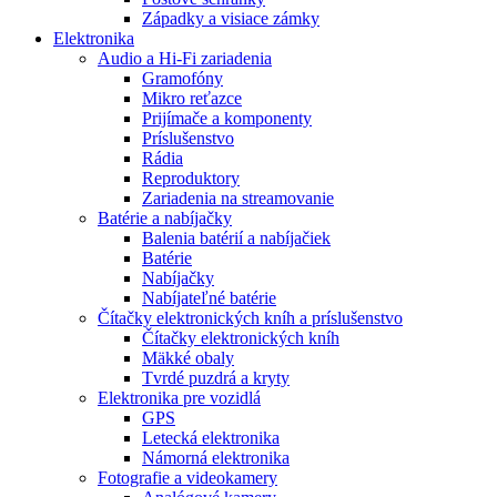
Západky a visiace zámky
Elektronika
Audio a Hi-Fi zariadenia
Gramofóny
Mikro reťazce
Prijímače a komponenty
Príslušenstvo
Rádia
Reproduktory
Zariadenia na streamovanie
Batérie a nabíjačky
Balenia batérií a nabíjačiek
Batérie
Nabíjačky
Nabíjateľné batérie
Čítačky elektronických kníh a príslušenstvo
Čítačky elektronických kníh
Mäkké obaly
Tvrdé puzdrá a kryty
Elektronika pre vozidlá
GPS
Letecká elektronika
Námorná elektronika
Fotografie a videokamery