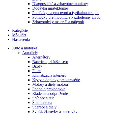
Diagnostické a zdravotné monitory
Dodávka mastektomie
Pomôcky na pracovnú a fyzikálnu terapiu
Pomôcky pre mobilitu a každodenný život
Zdravotnícky materiál a nábytok
Kategórie
Môj účet
Nastavenia
Auto a motorka
Autodiely
Alternátory
Batérie a príslušenstvo
Brzdy
Filtre
Klimatizácia interiéru
Kryty a doplnky pre karosérie
Motory a diely motora
Pohon a prevodovka
Riadenie a odpruženie
Spínače a relé
Štart motora
Stierače a diely
Svetlá, žiarovky a smerovky