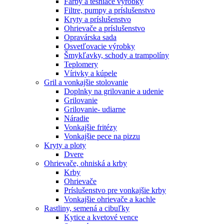
Farby a tesniace výrobky
Filtre, pumpy a príslušenstvo
Kryty a príslušenstvo
Ohrievače a príslušenstvo
Opravárska sada
Osvetľovacie výrobky
Šmykľavky, schody a trampolíny
Teplomery
Vírivky a kúpele
Gril a vonkajšie stolovanie
Doplnky na grilovanie a udenie
Grilovanie
Grilovanie- udiarne
Náradie
Vonkajšie fritézy
Vonkajšie pece na pizzu
Kryty a ploty
Dvere
Ohrievače, ohniská a krby
Krby
Ohrievače
Príslušenstvo pre vonkajšie krby
Vonkajšie ohrievače a kachle
Rastliny, semená a cibuľky
Kytice a kvetové vence