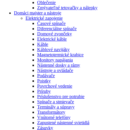
Oblečenie
Zmývateľné tetovačky a nálepky
Domáci majster a nástroje
Elektrické zapojenie
Časové spínače
Diferenciálne spínače
Domové zvončeky
Elektrické káble
Káble
Káblové navijáky
Magnetotermické krabice
Monitory napájania
Nástenné dosky a rámy
Nástroje a ovládače
Podávače
Poistky
Povrchové vedenie
Príruby
Príslušenstvo pre potrubie
Spínače a stmievače
Terminály a súpravy
Transformátory
Vnútorné telefóny
Zapustené nástenné svietidlá
Zásuvky