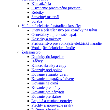
Klimatizácia
Osvetlenie pracovného priestoru
Rebríky
Stavebný materiál
údržba
Vnútorné elektrické náradie a kosačky
Diely a príslušenstvo pre kosačky na trávu
Generátory a prenosné napájanie
Kosačky a traktory
Príslušenstvo pre vonkajšie elektrické náradie
Vonkajšie elektrické náradie
Železiarstvo
Doplnky do kúpeľne
Háčiky
Klince, skrutky a čapy
Konzoly pod police
Kovanie a zámky dverí
Kovanie na garážové dvere
Kovanie na okná
Kovanie pre brány
Kovanie pre nábytok
Kovanie pre skrine
Lepidlá a tesniace potreby
Plachty a spojovacie prvky
Poštové schránky