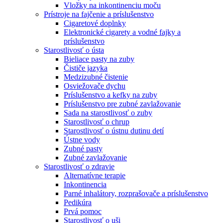
Vložky na inkontinenciu moču
Prístroje na fajčenie a príslušenstvo
Cigaretové doplnky
Elektronické cigarety a vodné fajky a
príslušenstvo
Starostlivosť o ústa
Bieliace pasty na zuby
Čističe jazyka
Medzizubné čistenie
Osviežovače dychu
Príslušenstvo a kefky na zuby
Príslušenstvo pre zubné zavlažovanie
Sada na starostlivosť o zuby
Starostlivosť o chrup
Starostlivosť o ústnu dutinu detí
Ústne vody
Zubné pasty
Zubné zavlažovanie
Starostlivosť o zdravie
Alternatívne terapie
Inkontinencia
Parné inhalátory, rozprašovače a príslušenstvo
Pedikúra
Prvá pomoc
Starostlivosť o uši