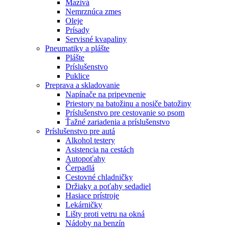
Mazivá
Nemrznúca zmes
Oleje
Prísady
Servisné kvapaliny
Pneumatiky a plášte
Plášte
Príslušenstvo
Puklice
Preprava a skladovanie
Napínače na pripevnenie
Priestory na batožinu a nosiče batožiny
Príslušenstvo pre cestovanie so psom
Ťažné zariadenia a príslušenstvo
Príslušenstvo pre autá
Alkohol testery
Asistencia na cestách
Autopoťahy
Čerpadlá
Cestovné chladničky
Držiaky a poťahy sedadiel
Hasiace prístroje
Lekárničky
Lišty proti vetru na okná
Nádoby na benzín