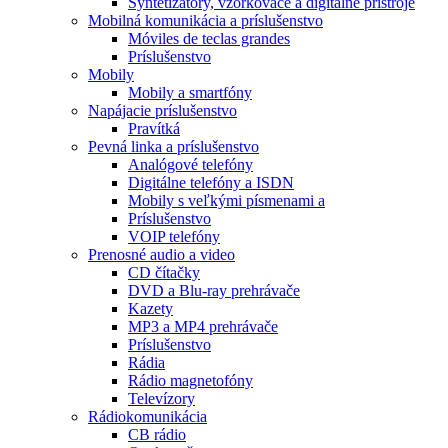
Syntetizátory, vzorkovače a digitálne prístroje
Mobilná komunikácia a príslušenstvo
Móviles de teclas grandes
Príslušenstvo
Mobily
Mobily a smartfóny
Napájacie príslušenstvo
Pravítká
Pevná linka a príslušenstvo
Analógové telefóny
Digitálne telefóny a ISDN
Mobily s veľkými písmenami a
Príslušenstvo
VOIP telefóny
Prenosné audio a video
CD čítačky
DVD a Blu-ray prehrávače
Kazety
MP3 a MP4 prehrávače
Príslušenstvo
Rádia
Rádio magnetofóny
Televízory
Rádiokomunikácia
CB rádio