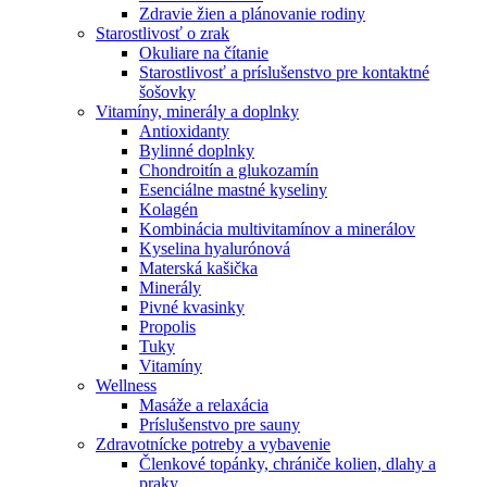
Zdravie žien a plánovanie rodiny
Starostlivosť o zrak
Okuliare na čítanie
Starostlivosť a príslušenstvo pre kontaktné
šošovky
Vitamíny, minerály a doplnky
Antioxidanty
Bylinné doplnky
Chondroitín a glukozamín
Esenciálne mastné kyseliny
Kolagén
Kombinácia multivitamínov a minerálov
Kyselina hyalurónová
Materská kašička
Minerály
Pivné kvasinky
Propolis
Tuky
Vitamíny
Wellness
Masáže a relaxácia
Príslušenstvo pre sauny
Zdravotnícke potreby a vybavenie
Členkové topánky, chrániče kolien, dlahy a
praky