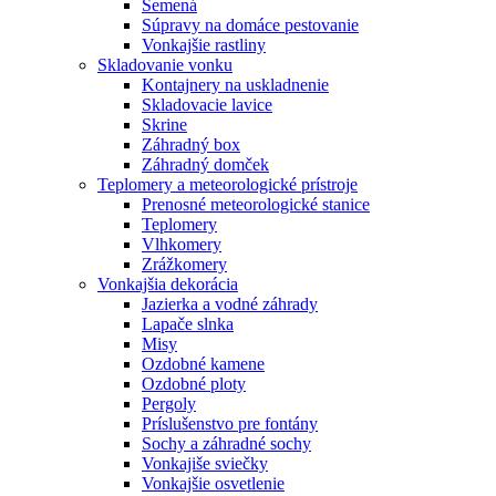
Semená
Súpravy na domáce pestovanie
Vonkajšie rastliny
Skladovanie vonku
Kontajnery na uskladnenie
Skladovacie lavice
Skrine
Záhradný box
Záhradný domček
Teplomery a meteorologické prístroje
Prenosné meteorologické stanice
Teplomery
Vlhkomery
Zrážkomery
Vonkajšia dekorácia
Jazierka a vodné záhrady
Lapače slnka
Misy
Ozdobné kamene
Ozdobné ploty
Pergoly
Príslušenstvo pre fontány
Sochy a záhradné sochy
Vonkajiše sviečky
Vonkajšie osvetlenie