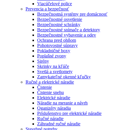
Viacúčelové police
Prevencia a bezpečnosť
Bezpečnostná systémy pre domácnosť
Bezpečnostné osvetlenie
Bezpečnostné schránky
Bezpečnostné snímače a detektory
Bezpečnostné vybavenie a odev
Ochrana pred ohňom
Pohotovostné súpravy
Pokladničné boxy
Poplašné zvony
Sirény
Skrinky na kľúče
Svetlá a svetlomety
Zamykateľné okenné kľučky
Ručné a elektrické náradie
Čistenie
Čistenie snehu
Elektrické náradie
Náradie na meranie a návrh
Oganizéry náradia
Príslušenstvo pre elektrické náradie
Ručné náradie
Záhradné ručné náradie
Stavebné potreby