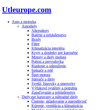
Utleurope.com
Auto a motorka
Autodiely
Alternátory
Batérie a príslušenstvo
Brzdy
Filtre
Klimatizácia interiéru
Kryty a doplnky pre karosérie
Motory a diely motora
Pohon a prevodovka
Riadenie a odpruženie
Spínače a relé
Štart motora
Stierače a diely
Svetlá, žiarovky a smerovky
Výfukové systémy a potrubia
Zapaľovanie a príslušenstvo
Diely pre karavany a náhradné diely
Čistenie, skladovanie a starostlivosť
Kúrenie, ventilácia a klimatizácia