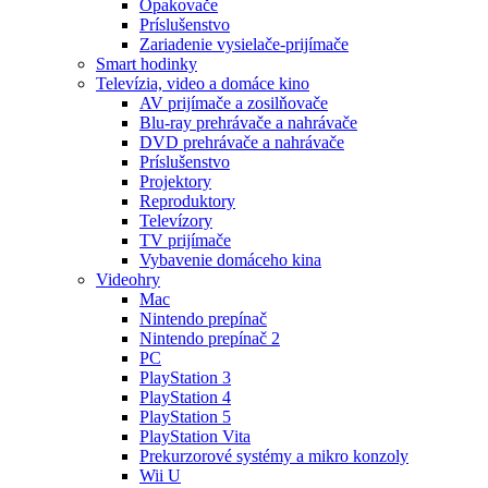
Opakovače
Príslušenstvo
Zariadenie vysielače-prijímače
Smart hodinky
Televízia, video a domáce kino
AV prijímače a zosilňovače
Blu-ray prehrávače a nahrávače
DVD prehrávače a nahrávače
Príslušenstvo
Projektory
Reproduktory
Televízory
TV prijímače
Vybavenie domáceho kina
Videohry
Mac
Nintendo prepínač
Nintendo prepínač 2
PC
PlayStation 3
PlayStation 4
PlayStation 5
PlayStation Vita
Prekurzorové systémy a mikro konzoly
Wii U