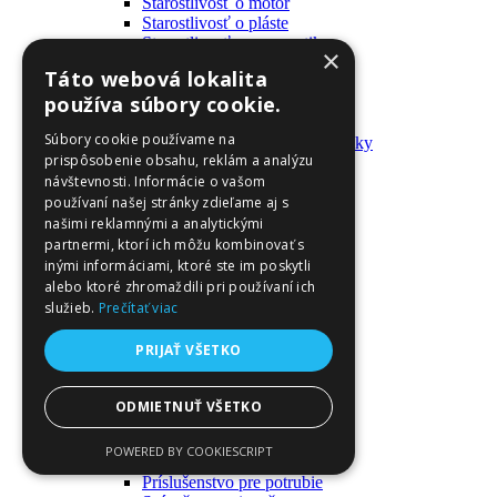
Starostlivosť o motor
Starostlivosť o pláste
Starostlivosť o pneumatiky
×
Výrobky pre fanúšikov
Táto webová lokalita
Batohy a tašky
používa súbory cookie.
Kľúčenky
Oblečenie
Súbory cookie používame na
Zmývateľné tetovačky a nálepky
prispôsobenie obsahu, reklám a analýzu
Domáci majster a nástroje
návštevnosti. Informácie o vašom
Elektrické zapojenie
Časové spínače
používaní našej stránky zdieľame aj s
Diferenciálne spínače
našimi reklamnými a analytickými
Domové zvončeky
partnermi, ktorí ich môžu kombinovať s
Elektrické káble
inými informáciami, ktoré ste im poskytli
Káble
alebo ktoré zhromaždili pri používaní ich
Káblové navijáky
služieb.
Prečítať viac
Magnetotermické krabice
Monitory napájania
PRIJAŤ VŠETKO
Nástenné dosky a rámy
Nástroje a ovládače
Podávače
ODMIETNUŤ VŠETKO
Poistky
Povrchové vedenie
POWERED BY COOKIESCRIPT
Príruby
Príslušenstvo pre potrubie