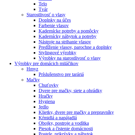
Telo
Tvár
Starostlivosť o vlasy
Doplnky na účes
Farbenie vlasov
Kadernícke potreby a pomôcky
Kadernícky nábytok a potreby
Nástroje na strihanie vlasov
Predĺženie vlasov, parochne a doplnky
Stylingové výrobky
Výrobky na starostlivosť o vlasy
Výrobky pre domácich miláčikov
Hmyz
Príslušenstvo pre taráriá
Mačky
Chuťovky
Dvere pre mačky, siete a ohrádky
Hračky
Hygiena
Jedlo
Klietky, dvere pre mačky a prepravníky
Kŕmidlá a napájadlá
Obojky, postroje a vodítka
Piesok a čistenie domácnosti
Postele, prikrývky a nábytok