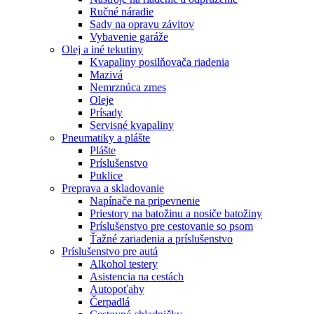
Ručné náradie
Sady na opravu závitov
Vybavenie garáže
Olej a iné tekutiny
Kvapaliny posilňovača riadenia
Mazivá
Nemrznúca zmes
Oleje
Prísady
Servisné kvapaliny
Pneumatiky a plášte
Plášte
Príslušenstvo
Puklice
Preprava a skladovanie
Napínače na pripevnenie
Priestory na batožinu a nosiče batožiny
Príslušenstvo pre cestovanie so psom
Ťažné zariadenia a príslušenstvo
Príslušenstvo pre autá
Alkohol testery
Asistencia na cestách
Autopoťahy
Čerpadlá