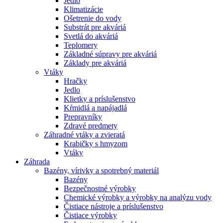
Jedlo
Klimatizácie
Ošetrenie do vody
Substrát pre akváriá
Svetlá do akváriá
Teplomery
Základné súpravy pre akváriá
Základy pre akváriá
Vtáky
Hračky
Jedlo
Klietky a príslušenstvo
Kŕmidlá a napájadlá
Prepravníky
Zdravé predmety
Záhradné vtáky a zvieratá
Krabičky s hmyzom
Vtáky
Záhrada
Bazény, vírivky a spotrebný materiál
Bazény
Bezpečnostné výrobky
Chemické výrobky a výrobky na analýzu vody
Čistiace nástroje a príslušenstvo
Čistiace výrobky