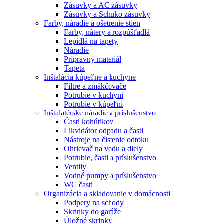
Zásuvky a AC zásuvky
Zásuvky a Schuko zásuvky
Farby, náradie a ošetrenie stien
Farby, nátery a rozpúšťadlá
Lepidlá na tapety
Náradie
Prípravný materiál
Tapeta
Inštalácia kúpeľne a kuchyne
Filtre a zmäkčovače
Potrubie v kuchyni
Potrubie v kúpeľni
Inštalatérske náradie a príslušenstvo
Časti kohútikov
Likvidátor odpadu a časti
Nástroje na čistenie odtoku
Ohrievač na vodu a diely
Potrubie, časti a príslušenstvo
Ventily
Vodné pumpy a príslušenstvo
WC časti
Organizácia a skladovanie v domácnosti
Podpery na schody
Skrinky do garáže
Úložné skrinky