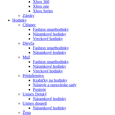
Xbox 360
Xbox one
Xbox Series
Záruky
Hodinky
Chlapec
Fashion smarthodinky
Náramkové hodinky
Vreckové hodinky
Dievča
Fashion smarthodinky
Náramkové hodinky
Muž
Fashion smarthodinky
Náramkové hodinky
Vreckové hodinky
Príslušenstvo
Krabičky na hodinky
Nástroje a opravárske sady
Postroje
Unisex Detský
Náramkové hodinky
Unisex dospelí
Náramkové hodinky
Žena