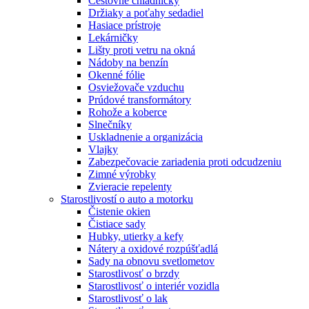
Cestovné chladničky
Držiaky a poťahy sedadiel
Hasiace prístroje
Lekárničky
Lišty proti vetru na okná
Nádoby na benzín
Okenné fólie
Osviežovače vzduchu
Prúdové transformátory
Rohože a koberce
Slnečníky
Uskladnenie a organizácia
Vlajky
Zabezpečovacie zariadenia proti odcudzeniu
Zimné výrobky
Zvieracie repelenty
Starostlivostí o auto a motorku
Čistenie okien
Čistiace sady
Hubky, utierky a kefy
Nátery a oxidové rozpúšťadlá
Sady na obnovu svetlometov
Starostlivosť o brzdy
Starostlivosť o interiér vozidla
Starostlivosť o lak