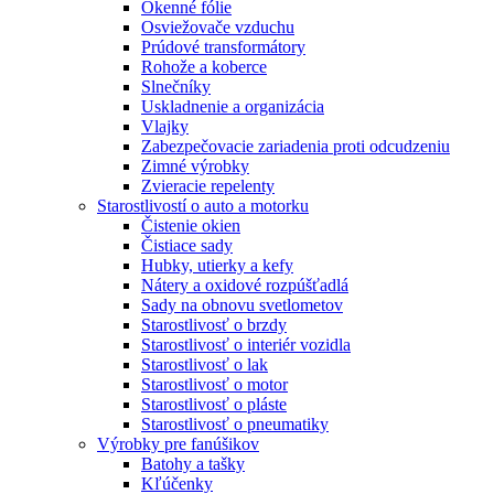
Okenné fólie
Osviežovače vzduchu
Prúdové transformátory
Rohože a koberce
Slnečníky
Uskladnenie a organizácia
Vlajky
Zabezpečovacie zariadenia proti odcudzeniu
Zimné výrobky
Zvieracie repelenty
Starostlivostí o auto a motorku
Čistenie okien
Čistiace sady
Hubky, utierky a kefy
Nátery a oxidové rozpúšťadlá
Sady na obnovu svetlometov
Starostlivosť o brzdy
Starostlivosť o interiér vozidla
Starostlivosť o lak
Starostlivosť o motor
Starostlivosť o pláste
Starostlivosť o pneumatiky
Výrobky pre fanúšikov
Batohy a tašky
Kľúčenky