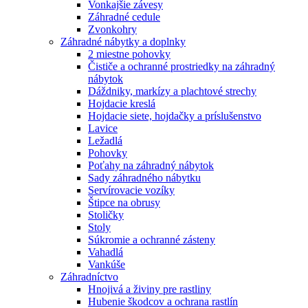
Vonkajšie závesy
Záhradné cedule
Zvonkohry
Záhradné nábytky a doplnky
2 miestne pohovky
Čističe a ochranné prostriedky na záhradný
nábytok
Dáždniky, markízy a plachtové strechy
Hojdacie kreslá
Hojdacie siete, hojdačky a príslušenstvo
Lavice
Ležadlá
Pohovky
Poťahy na záhradný nábytok
Sady záhradného nábytku
Servírovacie vozíky
Štipce na obrusy
Stoličky
Stoly
Súkromie a ochranné zásteny
Vahadlá
Vankúše
Záhradníctvo
Hnojivá a živiny pre rastliny
Hubenie škodcov a ochrana rastlín