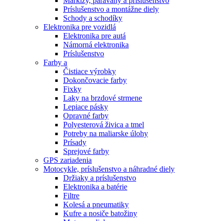
Markízy, paravány a príslušenstvo
Príslušenstvo a montážne diely
Schody a schodíky
Elektronika pre vozidlá
Elektronika pre autá
Námorná elektronika
Príslušenstvo
Farby a
Čistiace výrobky
Dokončovacie farby
Fixky
Laky na brzdové strmene
Lepiace pásky
Opravné farby
Polyesterová živica a tmel
Potreby na maliarske úlohy
Prísady
Sprejové farby
GPS zariadenia
Motocykle, príslušenstvo a náhradné diely
Držiaky a príslušenstvo
Elektronika a batérie
Filtre
Kolesá a pneumatiky
Kufre a nosiče batožiny