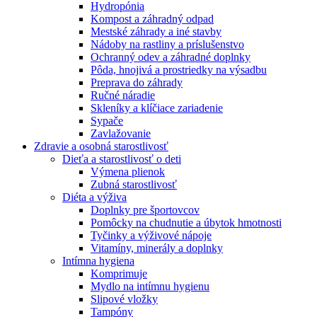
Hydropónia
Kompost a záhradný odpad
Mestské záhrady a iné stavby
Nádoby na rastliny a príslušenstvo
Ochranný odev a záhradné doplnky
Pôda, hnojivá a prostriedky na výsadbu
Preprava do záhrady
Ručné náradie
Skleníky a klíčiace zariadenie
Sypače
Zavlažovanie
Zdravie a osobná starostlivosť
Dieťa a starostlivosť o deti
Výmena plienok
Zubná starostlivosť
Diéta a výživa
Doplnky pre športovcov
Pomôcky na chudnutie a úbytok hmotnosti
Tyčinky a výživové nápoje
Vitamíny, minerály a doplnky
Intímna hygiena
Komprimuje
Mydlo na intímnu hygienu
Slipové vložky
Tampóny