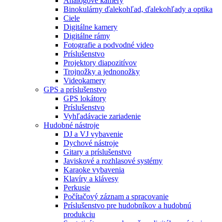
Analógové kamery
Binokulárny ďalekohľad, ďalekohľady a optika
Ciele
Digitálne kamery
Digitálne rámy
Fotografie a podvodné video
Príslušenstvo
Projektory diapozitívov
Trojnožky a jednonožky
Videokamery
GPS a príslušenstvo
GPS lokátory
Príslušenstvo
Vyhľadávacie zariadenie
Hudobné nástroje
DJ a VJ vybavenie
Dychové nástroje
Gitary a príslušenstvo
Javiskové a rozhlasové systémy
Karaoke vybavenia
Klavíry a klávesy
Perkusie
Počítačový záznam a spracovanie
Príslušenstvo pre hudobníkov a hudobnú
produkciu