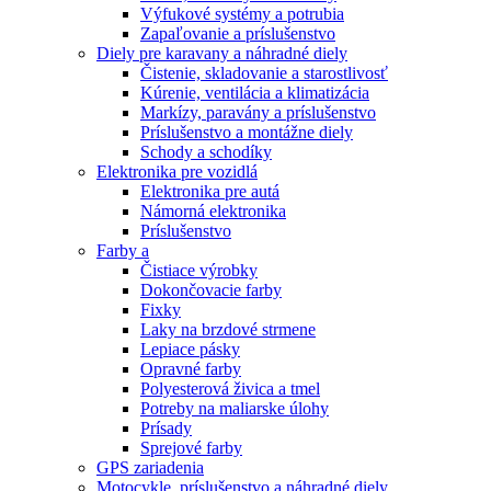
Výfukové systémy a potrubia
Zapaľovanie a príslušenstvo
Diely pre karavany a náhradné diely
Čistenie, skladovanie a starostlivosť
Kúrenie, ventilácia a klimatizácia
Markízy, paravány a príslušenstvo
Príslušenstvo a montážne diely
Schody a schodíky
Elektronika pre vozidlá
Elektronika pre autá
Námorná elektronika
Príslušenstvo
Farby a
Čistiace výrobky
Dokončovacie farby
Fixky
Laky na brzdové strmene
Lepiace pásky
Opravné farby
Polyesterová živica a tmel
Potreby na maliarske úlohy
Prísady
Sprejové farby
GPS zariadenia
Motocykle, príslušenstvo a náhradné diely