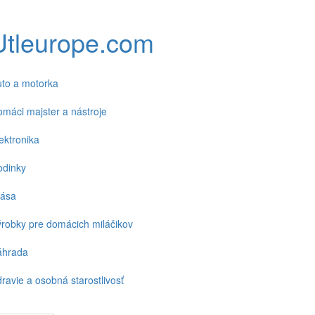
Utleurope.com
to a motorka
máci majster a nástroje
ektronika
odinky
rása
robky pre domácich miláčikov
áhrada
ravie a osobná starostlivosť