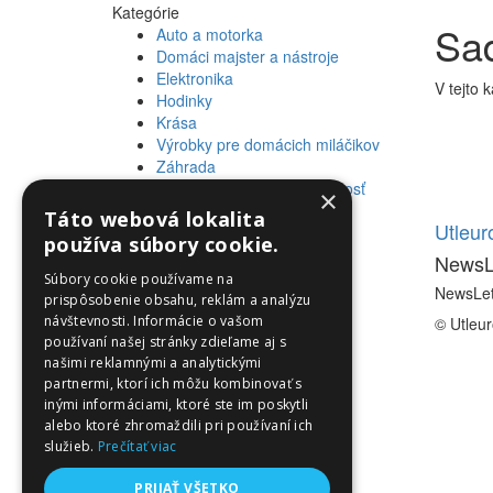
Kategórie
Sad
Auto a motorka
Domáci majster a nástroje
Elektronika
V tejto 
Hodinky
Krása
Výrobky pre domácich miláčikov
Záhrada
Zdravie a osobná starostlivosť
×
Táto webová lokalita
Informácie
Utleu
používa súbory cookie.
NewsL
Informácie
Súbory cookie používame na
NewsLet
prispôsobenie obsahu, reklám a analýzu
návštevnosti. Informácie o vašom
© Utleu
používaní našej stránky zdieľame aj s
našimi reklamnými a analytickými
partnermi, ktorí ich môžu kombinovať s
inými informáciami, ktoré ste im poskytli
alebo ktoré zhromaždili pri používaní ich
služieb.
Prečítať viac
PRIJAŤ VŠETKO