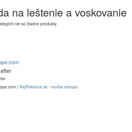
a na leštenie a voskovanie
kategórii nie sú žiadne produkty.
rope.com
etter
ter
rope.com |
NajReklama.sk - tvorba eshopu