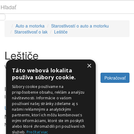
Auto a motorka
Starostlivostí o auto a motorku
Starostlivosť o lak
Leštiče
Leštiče
×
V tejto kategórii nie sú žiadne produkty.
Táto webová lokalita
používa súbory cookie.
Pokračovať
Súbory cookie používame na
Informácie
prispôsobenie obsahu, reklám a analýzu
Informácie
návštevnosti. Informácie o vašom
používaní našej stránky zdieľame aj s
Utleurope.com
našimi reklamnými a analytickými
NewsLetter
partnermi, ktorí ich môžu kombinovať s
inými informáciami, ktoré ste im poskytli
NewsLetter
alebo ktoré zhromaždili pri používaní ich
služieb.
Prečítať viac