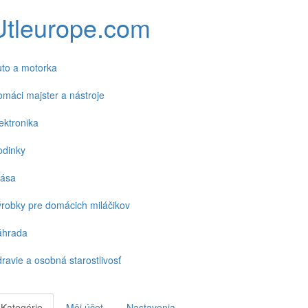
Utleurope.com
to a motorka
máci majster a nástroje
ektronika
odinky
rása
robky pre domácich miláčikov
áhrada
ravie a osobná starostlivosť
Kategórie
Môj účet
Nastavenia