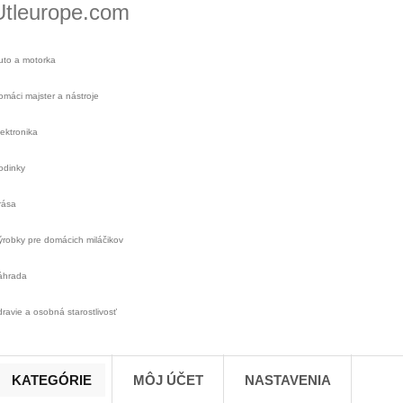
Utleurope.com
uto a motorka
omáci majster a nástroje
lektronika
odinky
rása
ýrobky pre domácich miláčikov
áhrada
dravie a osobná starostlivosť
KATEGÓRIE
MÔJ ÚČET
NASTAVENIA