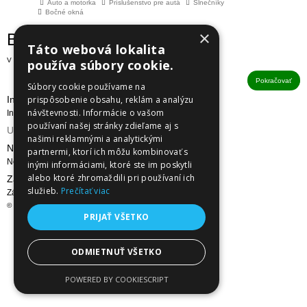
Auto a motorka
Príslušenstvo pre autá
Slnečníky
Bočné okná
×
Bočné okná
Táto webová lokalita
V tejto kategórii nie sú žiadne produkty.
používa súbory cookie.
Pokračovať
Súbory cookie používame na
Informácie
prispôsobenie obsahu, reklám a analýzu
návštevnosti. Informácie o vašom
Informácie
používaní našej stránky zdieľame aj s
Utleurope.com
našimi reklamnými a analytickými
NewsLetter
partnermi, ktorí ich môžu kombinovať s
NewsLetter
inými informáciami, ktoré ste im poskytli
alebo ktoré zhromaždili pri používaní ich
Zákaznícky servis
služieb.
Prečítať viac
Zákaznícky servis
© Utleurope.com |
NajReklama.sk - tvorba eshopu
PRIJAŤ VŠETKO
ODMIETNUŤ VŠETKO
POWERED BY COOKIESCRIPT