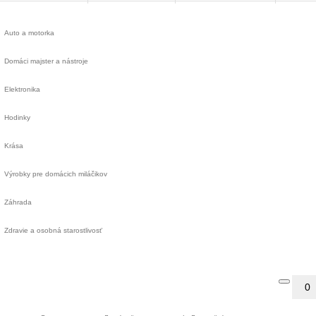
Auto a motorka
Domáci majster a nástroje
Elektronika
Hodinky
Krása
Výrobky pre domácich miláčikov
Záhrada
Zdravie a osobná starostlivosť
0