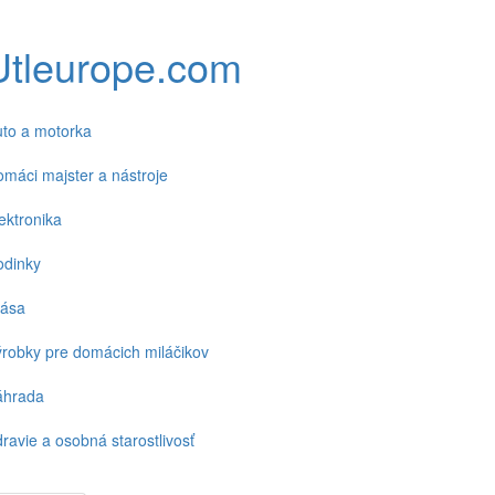
Utleurope.com
to a motorka
máci majster a nástroje
ektronika
odinky
rása
robky pre domácich miláčikov
áhrada
ravie a osobná starostlivosť