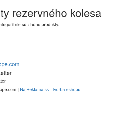
ty rezervného kolesa
kategórii nie sú žiadne produkty.
rope.com
etter
ter
rope.com |
NajReklama.sk - tvorba eshopu