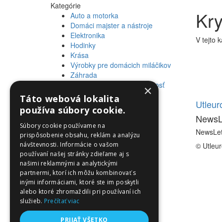
Kategórie
Kry
Auto a motorka
Domáci majster a nástroje
Elektronika
V tejto 
Hodinky
Krása
Výrobky pre domácich miláčikov
Záhrada
Zdravie a osobná starostlivosť
×
Táto webová lokalita
Informácie
Utleu
používa súbory cookie.
NewsL
Informácie
Súbory cookie používame na
NewsLet
prispôsobenie obsahu, reklám a analýzu
návštevnosti. Informácie o vašom
© Utleu
používaní našej stránky zdieľame aj s
našimi reklamnými a analytickými
partnermi, ktorí ich môžu kombinovať s
inými informáciami, ktoré ste im poskytli
alebo ktoré zhromaždili pri používaní ich
služieb.
Prečítať viac
PRIJAŤ VŠETKO