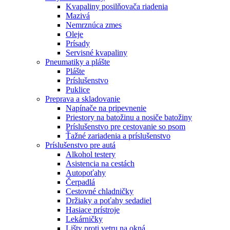
Kvapaliny posilňovača riadenia
Mazivá
Nemrznúca zmes
Oleje
Prísady
Servisné kvapaliny
Pneumatiky a plášte
Plášte
Príslušenstvo
Puklice
Preprava a skladovanie
Napínače na pripevnenie
Priestory na batožinu a nosiče batožiny
Príslušenstvo pre cestovanie so psom
Ťažné zariadenia a príslušenstvo
Príslušenstvo pre autá
Alkohol testery
Asistencia na cestách
Autopoťahy
Čerpadlá
Cestovné chladničky
Držiaky a poťahy sedadiel
Hasiace prístroje
Lekárničky
Lišty proti vetru na okná