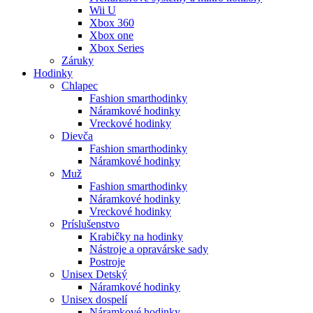
Wii U
Xbox 360
Xbox one
Xbox Series
Záruky
Hodinky
Chlapec
Fashion smarthodinky
Náramkové hodinky
Vreckové hodinky
Dievča
Fashion smarthodinky
Náramkové hodinky
Muž
Fashion smarthodinky
Náramkové hodinky
Vreckové hodinky
Príslušenstvo
Krabičky na hodinky
Nástroje a opravárske sady
Postroje
Unisex Detský
Náramkové hodinky
Unisex dospelí
Náramkové hodinky