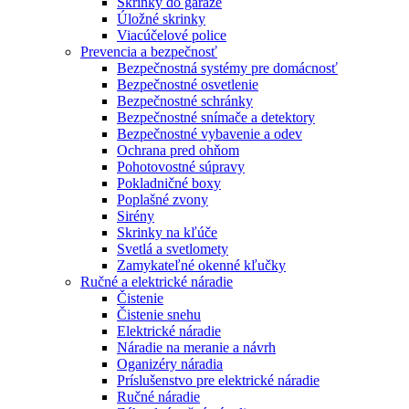
Skrinky do garáže
Úložné skrinky
Viacúčelové police
Prevencia a bezpečnosť
Bezpečnostná systémy pre domácnosť
Bezpečnostné osvetlenie
Bezpečnostné schránky
Bezpečnostné snímače a detektory
Bezpečnostné vybavenie a odev
Ochrana pred ohňom
Pohotovostné súpravy
Pokladničné boxy
Poplašné zvony
Sirény
Skrinky na kľúče
Svetlá a svetlomety
Zamykateľné okenné kľučky
Ručné a elektrické náradie
Čistenie
Čistenie snehu
Elektrické náradie
Náradie na meranie a návrh
Oganizéry náradia
Príslušenstvo pre elektrické náradie
Ručné náradie