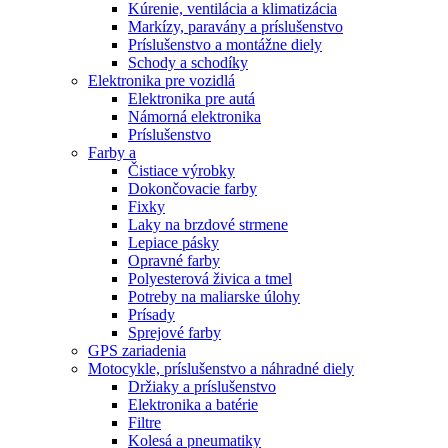
Kúrenie, ventilácia a klimatizácia
Markízy, paravány a príslušenstvo
Príslušenstvo a montážne diely
Schody a schodíky
Elektronika pre vozidlá
Elektronika pre autá
Námorná elektronika
Príslušenstvo
Farby a
Čistiace výrobky
Dokončovacie farby
Fixky
Laky na brzdové strmene
Lepiace pásky
Opravné farby
Polyesterová živica a tmel
Potreby na maliarske úlohy
Prísady
Sprejové farby
GPS zariadenia
Motocykle, príslušenstvo a náhradné diely
Držiaky a príslušenstvo
Elektronika a batérie
Filtre
Kolesá a pneumatiky