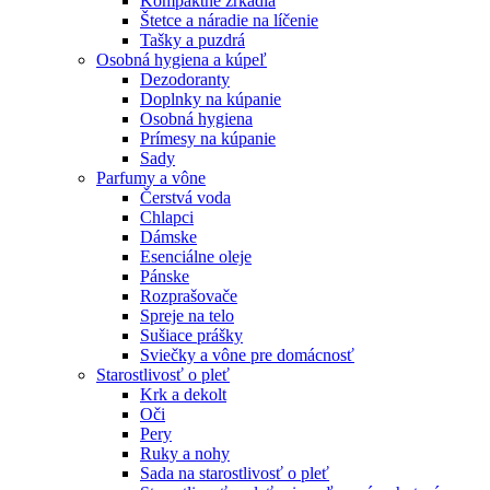
Kompaktné zrkadlá
Štetce a náradie na líčenie
Tašky a puzdrá
Osobná hygiena a kúpeľ
Dezodoranty
Doplnky na kúpanie
Osobná hygiena
Prímesy na kúpanie
Sady
Parfumy a vône
Čerstvá voda
Chlapci
Dámske
Esenciálne oleje
Pánske
Rozprašovače
Spreje na telo
Sušiace prášky
Sviečky a vône pre domácnosť
Starostlivosť o pleť
Krk a dekolt
Oči
Pery
Ruky a nohy
Sada na starostlivosť o pleť