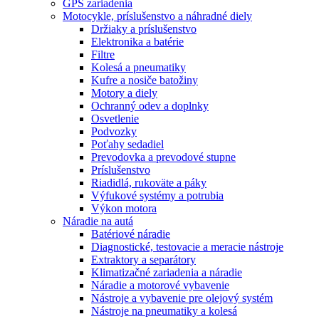
GPS zariadenia
Motocykle, príslušenstvo a náhradné diely
Držiaky a príslušenstvo
Elektronika a batérie
Filtre
Kolesá a pneumatiky
Kufre a nosiče batožiny
Motory a diely
Ochranný odev a doplnky
Osvetlenie
Podvozky
Poťahy sedadiel
Prevodovka a prevodové stupne
Príslušenstvo
Riadidlá, rukoväte a páky
Výfukové systémy a potrubia
Výkon motora
Náradie na autá
Batériové náradie
Diagnostické, testovacie a meracie nástroje
Extraktory a separátory
Klimatizačné zariadenia a náradie
Náradie a motorové vybavenie
Nástroje a vybavenie pre olejový systém
Nástroje na pneumatiky a kolesá