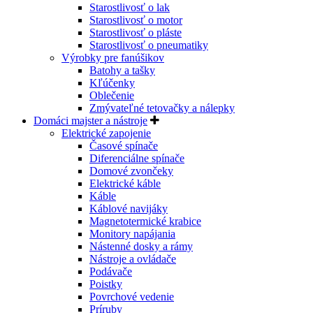
Starostlivosť o lak
Starostlivosť o motor
Starostlivosť o pláste
Starostlivosť o pneumatiky
Výrobky pre fanúšikov
Batohy a tašky
Kľúčenky
Oblečenie
Zmývateľné tetovačky a nálepky
Domáci majster a nástroje
Elektrické zapojenie
Časové spínače
Diferenciálne spínače
Domové zvončeky
Elektrické káble
Káble
Káblové navijáky
Magnetotermické krabice
Monitory napájania
Nástenné dosky a rámy
Nástroje a ovládače
Podávače
Poistky
Povrchové vedenie
Príruby