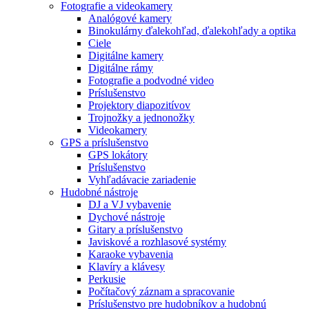
Fotografie a videokamery
Analógové kamery
Binokulárny ďalekohľad, ďalekohľady a optika
Ciele
Digitálne kamery
Digitálne rámy
Fotografie a podvodné video
Príslušenstvo
Projektory diapozitívov
Trojnožky a jednonožky
Videokamery
GPS a príslušenstvo
GPS lokátory
Príslušenstvo
Vyhľadávacie zariadenie
Hudobné nástroje
DJ a VJ vybavenie
Dychové nástroje
Gitary a príslušenstvo
Javiskové a rozhlasové systémy
Karaoke vybavenia
Klavíry a klávesy
Perkusie
Počítačový záznam a spracovanie
Príslušenstvo pre hudobníkov a hudobnú