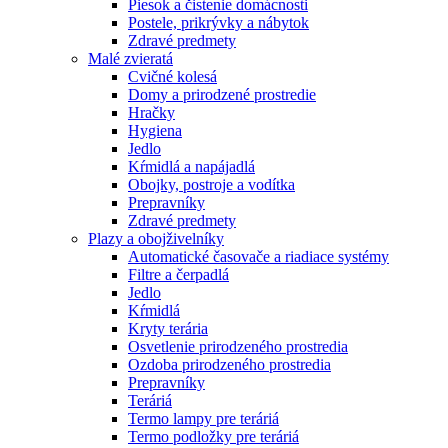
Piesok a čistenie domácnosti
Postele, prikrývky a nábytok
Zdravé predmety
Malé zvieratá
Cvičné kolesá
Domy a prirodzené prostredie
Hračky
Hygiena
Jedlo
Kŕmidlá a napájadlá
Obojky, postroje a vodítka
Prepravníky
Zdravé predmety
Plazy a obojživelníky
Automatické časovače a riadiace systémy
Filtre a čerpadlá
Jedlo
Kŕmidlá
Kryty terária
Osvetlenie prirodzeného prostredia
Ozdoba prirodzeného prostredia
Prepravníky
Teráriá
Termo lampy pre teráriá
Termo podložky pre teráriá