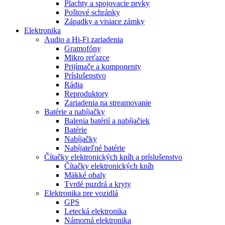
Plachty a spojovacie prvky
Poštové schránky
Západky a visiace zámky
Elektronika
Audio a Hi-Fi zariadenia
Gramofóny
Mikro reťazce
Prijímače a komponenty
Príslušenstvo
Rádia
Reproduktory
Zariadenia na streamovanie
Batérie a nabíjačky
Balenia batérií a nabíjačiek
Batérie
Nabíjačky
Nabíjateľné batérie
Čítačky elektronických kníh a príslušenstvo
Čítačky elektronických kníh
Mäkké obaly
Tvrdé puzdrá a kryty
Elektronika pre vozidlá
GPS
Letecká elektronika
Námorná elektronika