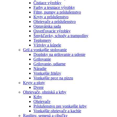
Čistiace výrobky
Farby a tesniace výrobky
Filtre, pumpy a príslušenstvo
Kryty a príslušenstvo
Ohrievače a príslušenstvo
Opravárska sada
Osvetľovacie výrobky
Šmykľavky, schody a trampolíny
Teplomery
Vírivky a kúpele
Gril a vonkajšie stolovanie
Doplnky na grilovanie a udenie
Grilovanie
Grilovanie- udiarne
Náradie
Vonkajšie fritézy
Vonkajšie pece na pizzu
Kryty a ploty
Dvere
Ohrievače, ohniská a krby
Krby
Ohrievače
Príslušenstvo pre vonkajšie krby
Vonkajšie ohrievače a kachle
Rastliny, semená a cibuľky