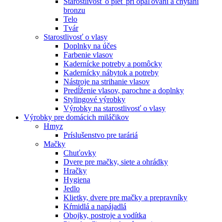
Starostlivosť o pleť pri opaľovaní a chytaní
bronzu
Telo
Tvár
Starostlivosť o vlasy
Doplnky na účes
Farbenie vlasov
Kadernícke potreby a pomôcky
Kadernícky nábytok a potreby
Nástroje na strihanie vlasov
Predĺženie vlasov, parochne a doplnky
Stylingové výrobky
Výrobky na starostlivosť o vlasy
Výrobky pre domácich miláčikov
Hmyz
Príslušenstvo pre taráriá
Mačky
Chuťovky
Dvere pre mačky, siete a ohrádky
Hračky
Hygiena
Jedlo
Klietky, dvere pre mačky a prepravníky
Kŕmidlá a napájadlá
Obojky, postroje a vodítka