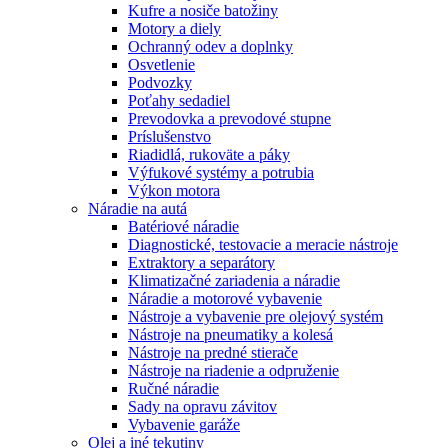
Kufre a nosiče batožiny
Motory a diely
Ochranný odev a doplnky
Osvetlenie
Podvozky
Poťahy sedadiel
Prevodovka a prevodové stupne
Príslušenstvo
Riadidlá, rukoväte a páky
Výfukové systémy a potrubia
Výkon motora
Náradie na autá
Batériové náradie
Diagnostické, testovacie a meracie nástroje
Extraktory a separátory
Klimatizačné zariadenia a náradie
Náradie a motorové vybavenie
Nástroje a vybavenie pre olejový systém
Nástroje na pneumatiky a kolesá
Nástroje na predné stierače
Nástroje na riadenie a odpruženie
Ručné náradie
Sady na opravu závitov
Vybavenie garáže
Olej a iné tekutiny