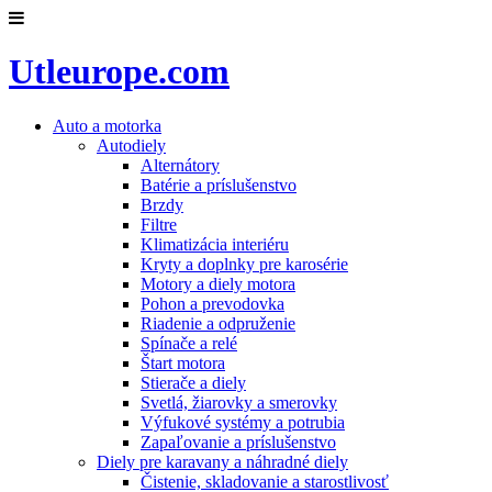
Utleurope.com
Auto a motorka
Autodiely
Alternátory
Batérie a príslušenstvo
Brzdy
Filtre
Klimatizácia interiéru
Kryty a doplnky pre karosérie
Motory a diely motora
Pohon a prevodovka
Riadenie a odpruženie
Spínače a relé
Štart motora
Stierače a diely
Svetlá, žiarovky a smerovky
Výfukové systémy a potrubia
Zapaľovanie a príslušenstvo
Diely pre karavany a náhradné diely
Čistenie, skladovanie a starostlivosť