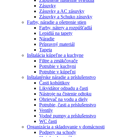
Zapustené nástenné svietidlá
Zásuvky
Zásuvky a AC zásuvky
Zásuvky a Schuko zásuvky
Farby, náradie a ošetrenie stien
Farby, nátery a rozpúšťadlá
Lepidlá na tapety
Náradie
Prípravný materiál
Tapeta
Inštalácia kúpeľne a kuchyne
Filtre a zmäkčovače
Potrubie v kuchyni
Potrubie v kúpeľni
Inštalatérske náradie a príslušenstvo
Časti kohútikov
Likvidátor odpadu a časti
Nástroje na čistenie odtoku
Ohrievač na vodu a diely
Potrubie, časti a príslušenstvo
Ventily
Vodné pumpy a príslušenstvo
WC časti
Organizácia a skladovanie v domácnosti
Podpery na schody