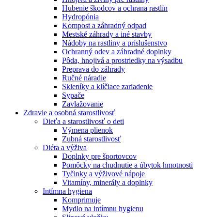
Hubenie škodcov a ochrana rastlín
Hydropónia
Kompost a záhradný odpad
Mestské záhrady a iné stavby
Nádoby na rastliny a príslušenstvo
Ochranný odev a záhradné doplnky
Pôda, hnojivá a prostriedky na výsadbu
Preprava do záhrady
Ručné náradie
Skleníky a klíčiace zariadenie
Sypače
Zavlažovanie
Zdravie a osobná starostlivosť
Dieťa a starostlivosť o deti
Výmena plienok
Zubná starostlivosť
Diéta a výživa
Doplnky pre športovcov
Pomôcky na chudnutie a úbytok hmotnosti
Tyčinky a výživové nápoje
Vitamíny, minerály a doplnky
Intímna hygiena
Komprimuje
Mydlo na intímnu hygienu