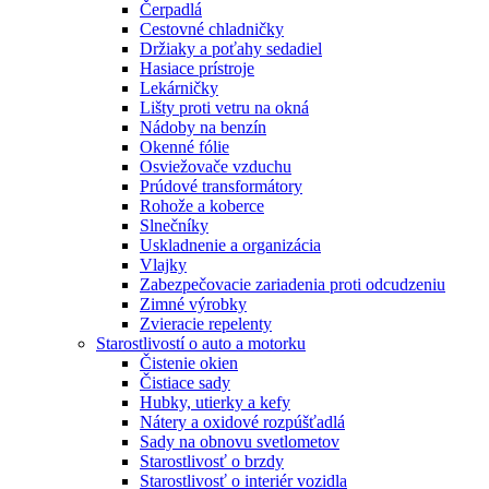
Čerpadlá
Cestovné chladničky
Držiaky a poťahy sedadiel
Hasiace prístroje
Lekárničky
Lišty proti vetru na okná
Nádoby na benzín
Okenné fólie
Osviežovače vzduchu
Prúdové transformátory
Rohože a koberce
Slnečníky
Uskladnenie a organizácia
Vlajky
Zabezpečovacie zariadenia proti odcudzeniu
Zimné výrobky
Zvieracie repelenty
Starostlivostí o auto a motorku
Čistenie okien
Čistiace sady
Hubky, utierky a kefy
Nátery a oxidové rozpúšťadlá
Sady na obnovu svetlometov
Starostlivosť o brzdy
Starostlivosť o interiér vozidla