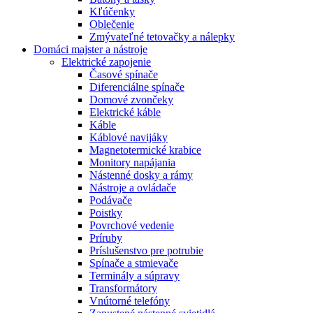
Kľúčenky
Oblečenie
Zmývateľné tetovačky a nálepky
Domáci majster a nástroje
Elektrické zapojenie
Časové spínače
Diferenciálne spínače
Domové zvončeky
Elektrické káble
Káble
Káblové navijáky
Magnetotermické krabice
Monitory napájania
Nástenné dosky a rámy
Nástroje a ovládače
Podávače
Poistky
Povrchové vedenie
Príruby
Príslušenstvo pre potrubie
Spínače a stmievače
Terminály a súpravy
Transformátory
Vnútorné telefóny