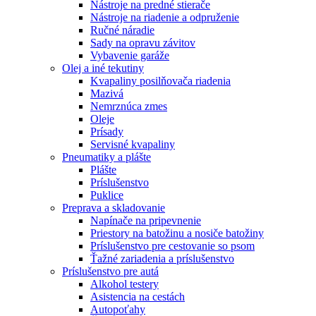
Nástroje na predné stierače
Nástroje na riadenie a odpruženie
Ručné náradie
Sady na opravu závitov
Vybavenie garáže
Olej a iné tekutiny
Kvapaliny posilňovača riadenia
Mazivá
Nemrznúca zmes
Oleje
Prísady
Servisné kvapaliny
Pneumatiky a plášte
Plášte
Príslušenstvo
Puklice
Preprava a skladovanie
Napínače na pripevnenie
Priestory na batožinu a nosiče batožiny
Príslušenstvo pre cestovanie so psom
Ťažné zariadenia a príslušenstvo
Príslušenstvo pre autá
Alkohol testery
Asistencia na cestách
Autopoťahy