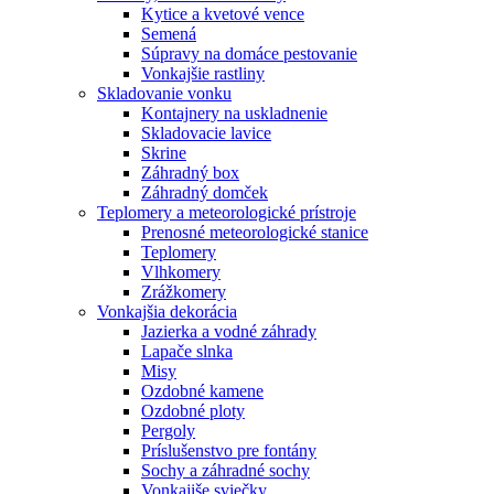
Kytice a kvetové vence
Semená
Súpravy na domáce pestovanie
Vonkajšie rastliny
Skladovanie vonku
Kontajnery na uskladnenie
Skladovacie lavice
Skrine
Záhradný box
Záhradný domček
Teplomery a meteorologické prístroje
Prenosné meteorologické stanice
Teplomery
Vlhkomery
Zrážkomery
Vonkajšia dekorácia
Jazierka a vodné záhrady
Lapače slnka
Misy
Ozdobné kamene
Ozdobné ploty
Pergoly
Príslušenstvo pre fontány
Sochy a záhradné sochy
Vonkajiše sviečky