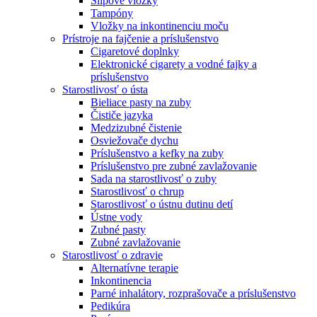
Slipové vložky
Tampóny
Vložky na inkontinenciu moču
Prístroje na fajčenie a príslušenstvo
Cigaretové doplnky
Elektronické cigarety a vodné fajky a
príslušenstvo
Starostlivosť o ústa
Bieliace pasty na zuby
Čističe jazyka
Medzizubné čistenie
Osviežovače dychu
Príslušenstvo a kefky na zuby
Príslušenstvo pre zubné zavlažovanie
Sada na starostlivosť o zuby
Starostlivosť o chrup
Starostlivosť o ústnu dutinu detí
Ústne vody
Zubné pasty
Zubné zavlažovanie
Starostlivosť o zdravie
Alternatívne terapie
Inkontinencia
Parné inhalátory, rozprašovače a príslušenstvo
Pedikúra