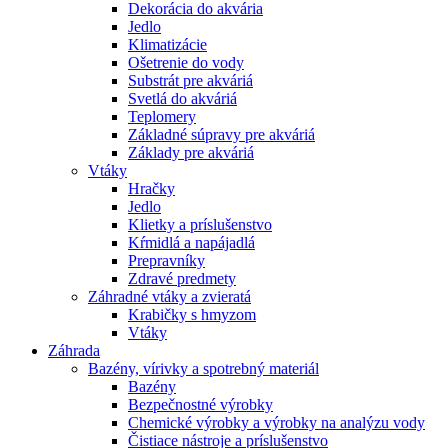
Dekorácia do akvária
Jedlo
Klimatizácie
Ošetrenie do vody
Substrát pre akváriá
Svetlá do akváriá
Teplomery
Základné súpravy pre akváriá
Základy pre akváriá
Vtáky
Hračky
Jedlo
Klietky a príslušenstvo
Kŕmidlá a napájadlá
Prepravníky
Zdravé predmety
Záhradné vtáky a zvieratá
Krabičky s hmyzom
Vtáky
Záhrada
Bazény, vírivky a spotrebný materiál
Bazény
Bezpečnostné výrobky
Chemické výrobky a výrobky na analýzu vody
Čistiace nástroje a príslušenstvo