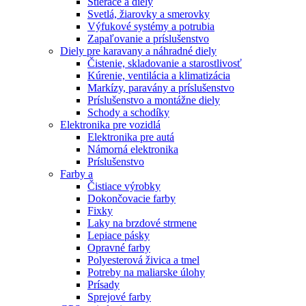
Stierače a diely
Svetlá, žiarovky a smerovky
Výfukové systémy a potrubia
Zapaľovanie a príslušenstvo
Diely pre karavany a náhradné diely
Čistenie, skladovanie a starostlivosť
Kúrenie, ventilácia a klimatizácia
Markízy, paravány a príslušenstvo
Príslušenstvo a montážne diely
Schody a schodíky
Elektronika pre vozidlá
Elektronika pre autá
Námorná elektronika
Príslušenstvo
Farby a
Čistiace výrobky
Dokončovacie farby
Fixky
Laky na brzdové strmene
Lepiace pásky
Opravné farby
Polyesterová živica a tmel
Potreby na maliarske úlohy
Prísady
Sprejové farby