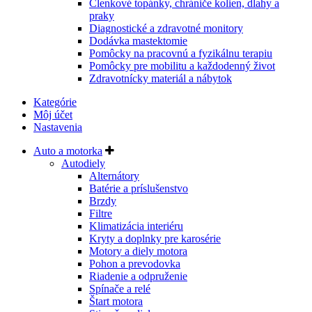
Členkové topánky, chrániče kolien, dlahy a
praky
Diagnostické a zdravotné monitory
Dodávka mastektomie
Pomôcky na pracovnú a fyzikálnu terapiu
Pomôcky pre mobilitu a každodenný život
Zdravotnícky materiál a nábytok
Kategórie
Môj účet
Nastavenia
Auto a motorka
Autodiely
Alternátory
Batérie a príslušenstvo
Brzdy
Filtre
Klimatizácia interiéru
Kryty a doplnky pre karosérie
Motory a diely motora
Pohon a prevodovka
Riadenie a odpruženie
Spínače a relé
Štart motora