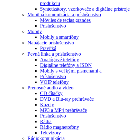
produkciu
Syntetizátory, vzorkovače a digitálne prístroje
Mobilná komunikácia a príslušenstvo
Móviles de teclas grandes
Príslušenstvo
Mobily
Mobily a smartfóny
Napájacie príslušenstvo
Pravítká
Pevná linka a príslušenstvo
Analógové telefóny
Digitálne telefóny a ISDN
Mobily s veľkými písmenami a
Príslušenstvo
VOIP telefóny
Prenosné audio a video
CD čítačky
DVD a Blu-ray prehrávače
Kazety
MP3 a MP4 prehrávače
Príslušenstvo
Rádia
Rádio magnetofóny
Televízory
Rádiokomunikácia