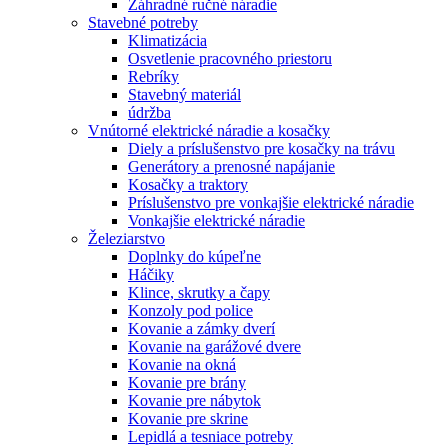
Záhradné ručné náradie
Stavebné potreby
Klimatizácia
Osvetlenie pracovného priestoru
Rebríky
Stavebný materiál
údržba
Vnútorné elektrické náradie a kosačky
Diely a príslušenstvo pre kosačky na trávu
Generátory a prenosné napájanie
Kosačky a traktory
Príslušenstvo pre vonkajšie elektrické náradie
Vonkajšie elektrické náradie
Železiarstvo
Doplnky do kúpeľne
Háčiky
Klince, skrutky a čapy
Konzoly pod police
Kovanie a zámky dverí
Kovanie na garážové dvere
Kovanie na okná
Kovanie pre brány
Kovanie pre nábytok
Kovanie pre skrine
Lepidlá a tesniace potreby