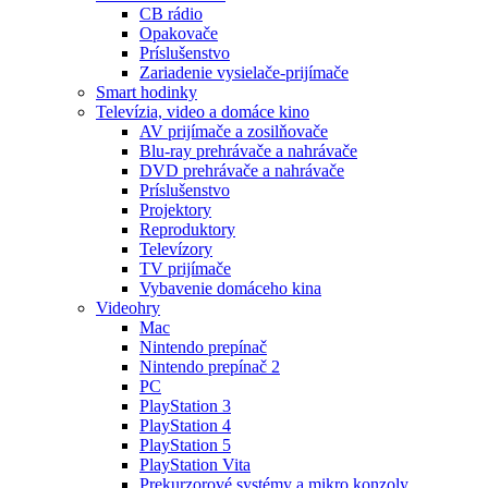
CB rádio
Opakovače
Príslušenstvo
Zariadenie vysielače-prijímače
Smart hodinky
Televízia, video a domáce kino
AV prijímače a zosilňovače
Blu-ray prehrávače a nahrávače
DVD prehrávače a nahrávače
Príslušenstvo
Projektory
Reproduktory
Televízory
TV prijímače
Vybavenie domáceho kina
Videohry
Mac
Nintendo prepínač
Nintendo prepínač 2
PC
PlayStation 3
PlayStation 4
PlayStation 5
PlayStation Vita
Prekurzorové systémy a mikro konzoly