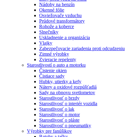
Nádoby na benzín
Okenné fólie
Osviežovače vzduchu
Prúdové transformátory
Rohože a koberce
Slnečníky
Uskladnenie a organizácia
Vlajky
Zabezpečovacie zariadenia proti odcudzeniu
Zimné výrobky
Zvieracie repelenty
Starostlivostí o auto a motorku
Čistenie okien
Čistiace sady
Hubky, utierky a kefy
Nátery a oxidové rozpúšťadlá
Sady na obnovu svetlometov
Starostlivosť o brzdy
Starostlivosť o interiér vozidla
Starostlivosť o lak
Starostlivosť o motor
Starostlivosť o pláste
Starostlivosť o pneumatiky
Výrobky pre fanúšikov
Batohy a tašky