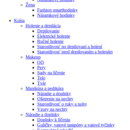
Žena
Fashion smarthodinky
Náramkové hodinky
Krása
Holenie a depilácia
Depilovanie
Elektrické holenie
Ručné holenie
Starostlivosť po depilovaní a holení
Starostlivosť pred depilovaním a holením
Makeup
Oči
Pery
Sady na líčenie
Telo
Tvár
Manikúra a pedikúra
Náradie a doplnky
Ošetrenie na nechty
Starostlivosť o ruky a nohy
Vzory na nechty
Náradie a doplnky
Doplnky k líčeniu
Guličky, vatové tampóny a vatové tyčinky