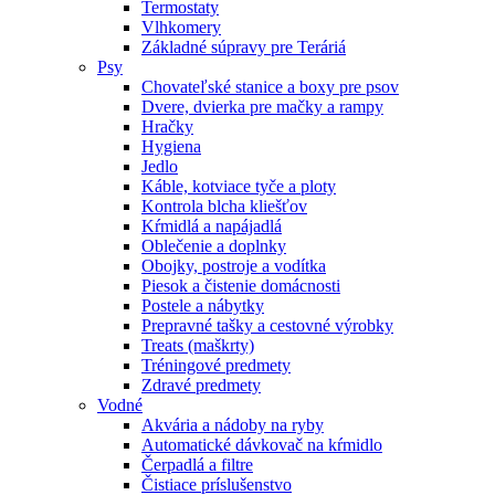
Termostaty
Vlhkomery
Základné súpravy pre Teráriá
Psy
Chovateľské stanice a boxy pre psov
Dvere, dvierka pre mačky a rampy
Hračky
Hygiena
Jedlo
Káble, kotviace tyče a ploty
Kontrola blcha kliešťov
Kŕmidlá a napájadlá
Oblečenie a doplnky
Obojky, postroje a vodítka
Piesok a čistenie domácnosti
Postele a nábytky
Prepravné tašky a cestovné výrobky
Treats (maškrty)
Tréningové predmety
Zdravé predmety
Vodné
Akvária a nádoby na ryby
Automatické dávkovač na kŕmidlo
Čerpadlá a filtre
Čistiace príslušenstvo