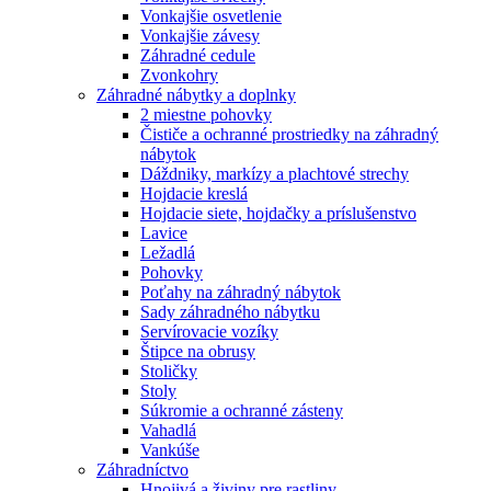
Vonkajšie osvetlenie
Vonkajšie závesy
Záhradné cedule
Zvonkohry
Záhradné nábytky a doplnky
2 miestne pohovky
Čističe a ochranné prostriedky na záhradný
nábytok
Dáždniky, markízy a plachtové strechy
Hojdacie kreslá
Hojdacie siete, hojdačky a príslušenstvo
Lavice
Ležadlá
Pohovky
Poťahy na záhradný nábytok
Sady záhradného nábytku
Servírovacie vozíky
Štipce na obrusy
Stoličky
Stoly
Súkromie a ochranné zásteny
Vahadlá
Vankúše
Záhradníctvo
Hnojivá a živiny pre rastliny