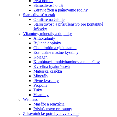
Prvá pomoc
Starostlivosť o uši
Zdravie žien a plánovanie rodiny
Starostlivosť o zrak
Okuliare na čítanie
Starostlivosť a príslušenstvo pre kontaktné
šošovky
Vitamíny, minerály a doplnky
Antioxidanty
Bylinné doplnky
Chondroitín a glukozamín
Esenciálne mastné kyseliny
Kolagén
Kombinácia multivitamínov a minerálov
Kyselina hyalurónová
Materská kašička
Minerály
Pivné kvasinky
Propolis
Tuky
Vitamíny
Wellness
Masáže a relaxácia
Príslušenstvo pre sauny
Zdravotnícke potreby a vybavenie