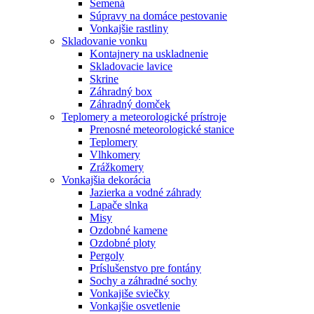
Semená
Súpravy na domáce pestovanie
Vonkajšie rastliny
Skladovanie vonku
Kontajnery na uskladnenie
Skladovacie lavice
Skrine
Záhradný box
Záhradný domček
Teplomery a meteorologické prístroje
Prenosné meteorologické stanice
Teplomery
Vlhkomery
Zrážkomery
Vonkajšia dekorácia
Jazierka a vodné záhrady
Lapače slnka
Misy
Ozdobné kamene
Ozdobné ploty
Pergoly
Príslušenstvo pre fontány
Sochy a záhradné sochy
Vonkajiše sviečky
Vonkajšie osvetlenie