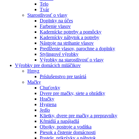
Telo
Tvár
Starostlivosť o vlasy
Doplnky na účes
Farbenie vlasov
Kadernícke potreby a pomôcky
Kadernícky nábytok a potreby
Nástroje na strihanie vlasov
Predĺženie vlasov, parochne a doplnky
Stylingové výrobky
Výrobky na starostlivosť o vlasy
Výrobky pre domácich miláčikov
Hmyz
Príslušenstvo pre taráriá
Mačky
Chuťovky
Dvere pre mačky, siete a ohrádky
Hračky
Hygiena
Jedlo
Klietky, dvere pre mačky a prepravníky
Kŕmidlá a napájadlá
Obojky, postroje a vodítka
Piesok a čistenie domácnosti
Postele, prikrývky a nábytok