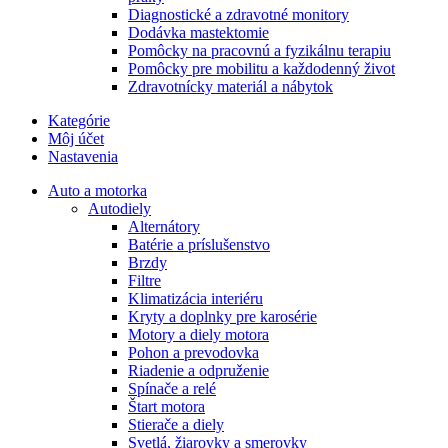
Diagnostické a zdravotné monitory
Dodávka mastektomie
Pomôcky na pracovnú a fyzikálnu terapiu
Pomôcky pre mobilitu a každodenný život
Zdravotnícky materiál a nábytok
Kategórie
Môj účet
Nastavenia
Auto a motorka
Autodiely
Alternátory
Batérie a príslušenstvo
Brzdy
Filtre
Klimatizácia interiéru
Kryty a doplnky pre karosérie
Motory a diely motora
Pohon a prevodovka
Riadenie a odpruženie
Spínače a relé
Štart motora
Stierače a diely
Svetlá, žiarovky a smerovky