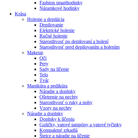
Fashion smarthodinky
Náramkové hodinky
Krása
Holenie a depilácia
Depilovanie
Elektrické holenie
Ručné holenie
Starostlivosť po depilovaní a holení
Starostlivosť pred depilovaním a holením
Makeup
Oči
Pery
Sady na líčenie
Telo
Tvár
Manikúra a pedikúra
Náradie a doplnky
Ošetrenie na nechty
Starostlivosť o ruky a nohy
Vzory na nechty
Náradie a doplnky
Doplnky k líčeniu
Guličky, vatové tampóny a vatové tyčinky
Kompaktné zrkadlá
Štetce a náradie na líčenie