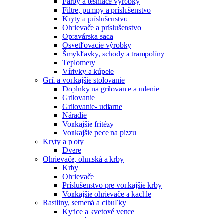
Farby a tesniace výrobky
Filtre, pumpy a príslušenstvo
Kryty a príslušenstvo
Ohrievače a príslušenstvo
Opravárska sada
Osvetľovacie výrobky
Šmykľavky, schody a trampolíny
Teplomery
Vírivky a kúpele
Gril a vonkajšie stolovanie
Doplnky na grilovanie a udenie
Grilovanie
Grilovanie- udiarne
Náradie
Vonkajšie fritézy
Vonkajšie pece na pizzu
Kryty a ploty
Dvere
Ohrievače, ohniská a krby
Krby
Ohrievače
Príslušenstvo pre vonkajšie krby
Vonkajšie ohrievače a kachle
Rastliny, semená a cibuľky
Kytice a kvetové vence