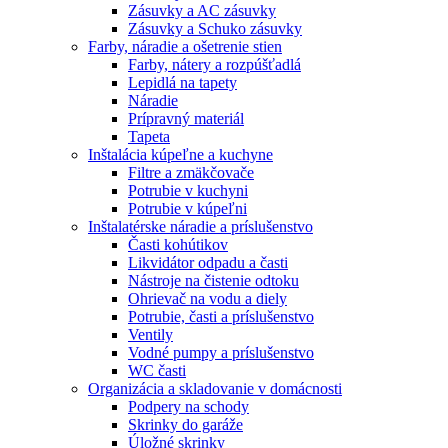
Zásuvky a AC zásuvky
Zásuvky a Schuko zásuvky
Farby, náradie a ošetrenie stien
Farby, nátery a rozpúšťadlá
Lepidlá na tapety
Náradie
Prípravný materiál
Tapeta
Inštalácia kúpeľne a kuchyne
Filtre a zmäkčovače
Potrubie v kuchyni
Potrubie v kúpeľni
Inštalatérske náradie a príslušenstvo
Časti kohútikov
Likvidátor odpadu a časti
Nástroje na čistenie odtoku
Ohrievač na vodu a diely
Potrubie, časti a príslušenstvo
Ventily
Vodné pumpy a príslušenstvo
WC časti
Organizácia a skladovanie v domácnosti
Podpery na schody
Skrinky do garáže
Úložné skrinky