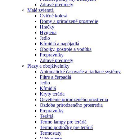
Zdravé predmety
Malé zvieratá
Cvičné kolesá
Domy a prirodzené prostredie
Hračky
Hygiena
Jedlo
Kŕmidlá a napájadlá
Obojky, postroje a vodítka
Prepravníky
Zdravé predmety
Plazy a obojživelníky
Automatické časovače a riadiace systémy
Filtre a čerpadlá
Jedlo
Kŕmidlá
Kryty terária
Osvetlenie prirodzeného prostredia
Ozdoba prirodzeného prostredia
Prepravníky
Teráriá
Termo lampy pre teráriá
Termo podložky pre teráriá
Termostaty
Vlhkomery