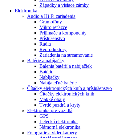
Západky a visiace zámky
Elektronika
Audio a Hi-Fi zariadenia
Gramofóny
Mikro reťazce
Prijímače a komponenty
Príslušenstvo
Rádia
Reproduktory
Zariadenia na streamovanie
Batérie a nabíjačky
Balenia batérií a nabíjačiek
Batérie
Nabíjačky
Nabíjateľné batérie
Čítačky elektronických kníh a príslušenstvo
Čítačky elektronických kníh
Mäkké obaly
Tvrdé puzdrá a kryty
Elektronika pre vozidlá
GPS
Letecká elektronika
Námorná elektronika
Fotografie a videokamery