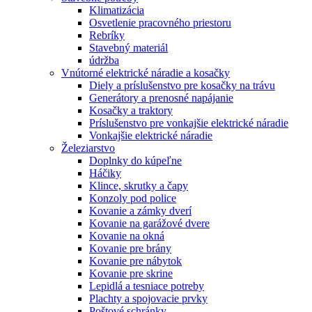
Klimatizácia
Osvetlenie pracovného priestoru
Rebríky
Stavebný materiál
údržba
Vnútorné elektrické náradie a kosačky
Diely a príslušenstvo pre kosačky na trávu
Generátory a prenosné napájanie
Kosačky a traktory
Príslušenstvo pre vonkajšie elektrické náradie
Vonkajšie elektrické náradie
Železiarstvo
Doplnky do kúpeľne
Háčiky
Klince, skrutky a čapy
Konzoly pod police
Kovanie a zámky dverí
Kovanie na garážové dvere
Kovanie na okná
Kovanie pre brány
Kovanie pre nábytok
Kovanie pre skrine
Lepidlá a tesniace potreby
Plachty a spojovacie prvky
Poštové schránky