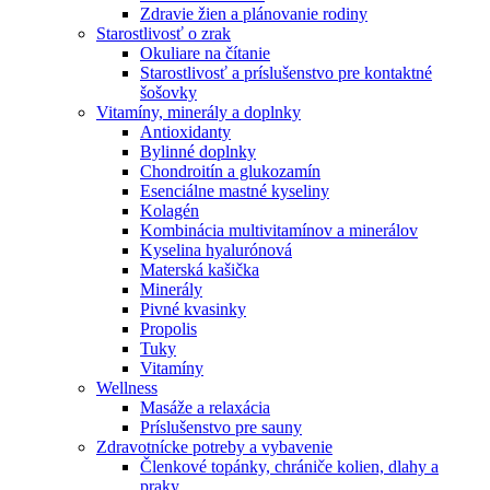
Zdravie žien a plánovanie rodiny
Starostlivosť o zrak
Okuliare na čítanie
Starostlivosť a príslušenstvo pre kontaktné
šošovky
Vitamíny, minerály a doplnky
Antioxidanty
Bylinné doplnky
Chondroitín a glukozamín
Esenciálne mastné kyseliny
Kolagén
Kombinácia multivitamínov a minerálov
Kyselina hyalurónová
Materská kašička
Minerály
Pivné kvasinky
Propolis
Tuky
Vitamíny
Wellness
Masáže a relaxácia
Príslušenstvo pre sauny
Zdravotnícke potreby a vybavenie
Členkové topánky, chrániče kolien, dlahy a
praky