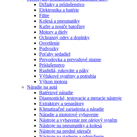
Držiaky a príslušenstvo
Elektronika a batérie
Filtre
Kolesá a pneumatiky
Kufre a nosiče batožiny
Motory a diely
Ochranný odev a doplnky
Osvetlenie
Podvozky
Poťahy sedadiel
Prevodovka a prevodové stupne
Príslušenstvo
Riadidlá, rukoväte a páky
Výfukové systémy a potrubia
Výkon motora
Náradie na autá
Batériové náradie
Diagnostické, testovacie a meracie nástroje
Extraktory a separátory
Klimatizačné zariadenia a náradie
Náradie a motorové vybavenie
Nástroje a vybavenie pre olejový systém
Nástroje na pneumatiky a kolesá
Nástroje na predné stierače
Nástroje na riadenie a odpruženie