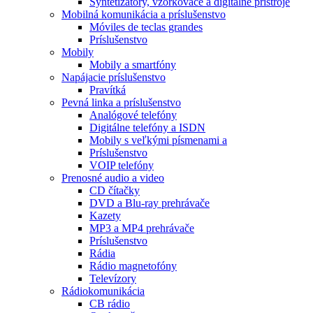
Syntetizátory, vzorkovače a digitálne prístroje
Mobilná komunikácia a príslušenstvo
Móviles de teclas grandes
Príslušenstvo
Mobily
Mobily a smartfóny
Napájacie príslušenstvo
Pravítká
Pevná linka a príslušenstvo
Analógové telefóny
Digitálne telefóny a ISDN
Mobily s veľkými písmenami a
Príslušenstvo
VOIP telefóny
Prenosné audio a video
CD čítačky
DVD a Blu-ray prehrávače
Kazety
MP3 a MP4 prehrávače
Príslušenstvo
Rádia
Rádio magnetofóny
Televízory
Rádiokomunikácia
CB rádio