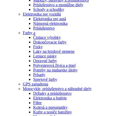
Markízy, paravány a príslušenstvo
Príslušenstvo a montážne diely
Schody a schodíky
Elektronika pre vozidlá
Elektronika pre autá
Námorná elektronika
Príslušenstvo
Farby a
Čistiace výrobky
Dokončovacie farby
Fixky
Laky na brzdové strmene
Lepiace pásky
Opravné farby
Polyesterová živica a tmel
Potreby na maliarske úlohy
Prísady
Sprejové farby
GPS zariadenia
Motocykle, príslušenstvo a náhradné diely
Držiaky a príslušenstvo
Elektronika a batérie
Filtre
Kolesá a pneumatiky
Kufre a nosiče batožiny