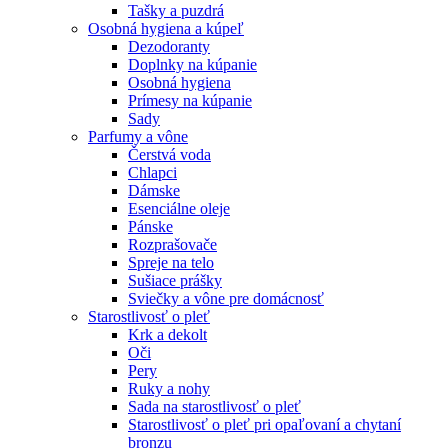
Tašky a puzdrá
Osobná hygiena a kúpeľ
Dezodoranty
Doplnky na kúpanie
Osobná hygiena
Prímesy na kúpanie
Sady
Parfumy a vône
Čerstvá voda
Chlapci
Dámske
Esenciálne oleje
Pánske
Rozprašovače
Spreje na telo
Sušiace prášky
Sviečky a vône pre domácnosť
Starostlivosť o pleť
Krk a dekolt
Oči
Pery
Ruky a nohy
Sada na starostlivosť o pleť
Starostlivosť o pleť pri opaľovaní a chytaní
bronzu