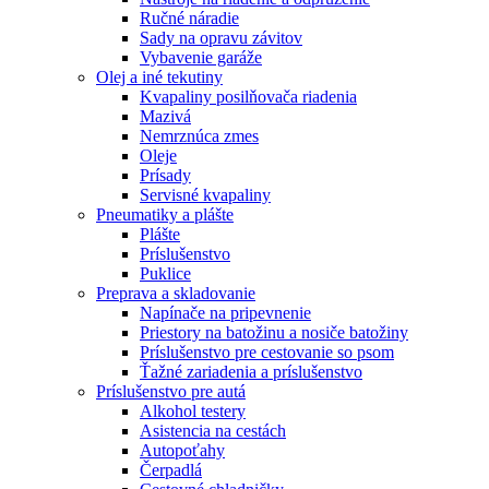
Ručné náradie
Sady na opravu závitov
Vybavenie garáže
Olej a iné tekutiny
Kvapaliny posilňovača riadenia
Mazivá
Nemrznúca zmes
Oleje
Prísady
Servisné kvapaliny
Pneumatiky a plášte
Plášte
Príslušenstvo
Puklice
Preprava a skladovanie
Napínače na pripevnenie
Priestory na batožinu a nosiče batožiny
Príslušenstvo pre cestovanie so psom
Ťažné zariadenia a príslušenstvo
Príslušenstvo pre autá
Alkohol testery
Asistencia na cestách
Autopoťahy
Čerpadlá