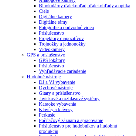
Analógové kamery
Binokulárny ďalekohľad, ďalekohľady a optika
Ciele
Digitálne kamery
Digitálne rámy
Fotografie a podvodné video
Príslušenstvo
Projektory diapozitívov
Trojnožky a jednonožky
Videokamery
GPS a príslušenstvo
GPS lokátory
Príslušenstvo
Vyhľadávacie zariadenie
Hudobné nástroje
DJ a VJ vybavenie
Dychové nástroje
Gitary a príslušenstvo
Javiskové a rozhlasové systémy
Karaoke vybavenia
Klavíry a klávesy
Perkusie
Počítačový záznam a spracovanie
Príslušenstvo pre hudobníkov a hudobnú
produkciu