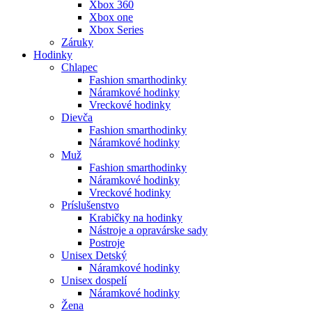
Xbox 360
Xbox one
Xbox Series
Záruky
Hodinky
Chlapec
Fashion smarthodinky
Náramkové hodinky
Vreckové hodinky
Dievča
Fashion smarthodinky
Náramkové hodinky
Muž
Fashion smarthodinky
Náramkové hodinky
Vreckové hodinky
Príslušenstvo
Krabičky na hodinky
Nástroje a opravárske sady
Postroje
Unisex Detský
Náramkové hodinky
Unisex dospelí
Náramkové hodinky
Žena