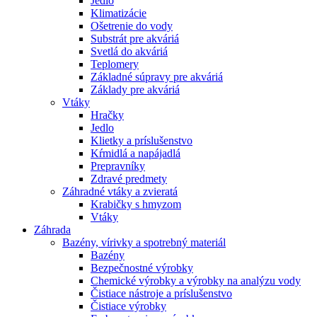
Jedlo
Klimatizácie
Ošetrenie do vody
Substrát pre akváriá
Svetlá do akváriá
Teplomery
Základné súpravy pre akváriá
Základy pre akváriá
Vtáky
Hračky
Jedlo
Klietky a príslušenstvo
Kŕmidlá a napájadlá
Prepravníky
Zdravé predmety
Záhradné vtáky a zvieratá
Krabičky s hmyzom
Vtáky
Záhrada
Bazény, vírivky a spotrebný materiál
Bazény
Bezpečnostné výrobky
Chemické výrobky a výrobky na analýzu vody
Čistiace nástroje a príslušenstvo
Čistiace výrobky