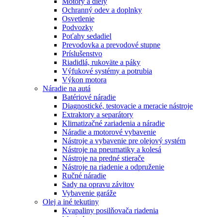
Motory a diely
Ochranný odev a doplnky
Osvetlenie
Podvozky
Poťahy sedadiel
Prevodovka a prevodové stupne
Príslušenstvo
Riadidlá, rukoväte a páky
Výfukové systémy a potrubia
Výkon motora
Náradie na autá
Batériové náradie
Diagnostické, testovacie a meracie nástroje
Extraktory a separátory
Klimatizačné zariadenia a náradie
Náradie a motorové vybavenie
Nástroje a vybavenie pre olejový systém
Nástroje na pneumatiky a kolesá
Nástroje na predné stierače
Nástroje na riadenie a odpruženie
Ručné náradie
Sady na opravu závitov
Vybavenie garáže
Olej a iné tekutiny
Kvapaliny posilňovača riadenia