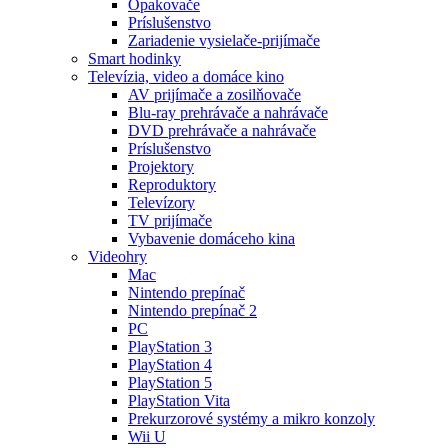
Opakovače
Príslušenstvo
Zariadenie vysielače-prijímače
Smart hodinky
Televízia, video a domáce kino
AV prijímače a zosilňovače
Blu-ray prehrávače a nahrávače
DVD prehrávače a nahrávače
Príslušenstvo
Projektory
Reproduktory
Televízory
TV prijímače
Vybavenie domáceho kina
Videohry
Mac
Nintendo prepínač
Nintendo prepínač 2
PC
PlayStation 3
PlayStation 4
PlayStation 5
PlayStation Vita
Prekurzorové systémy a mikro konzoly
Wii U