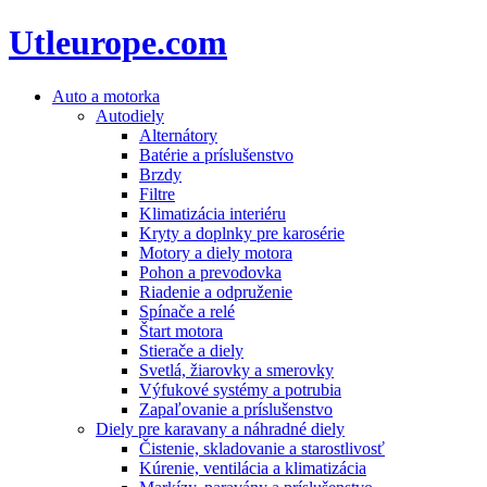
Utleurope.com
Auto a motorka
Autodiely
Alternátory
Batérie a príslušenstvo
Brzdy
Filtre
Klimatizácia interiéru
Kryty a doplnky pre karosérie
Motory a diely motora
Pohon a prevodovka
Riadenie a odpruženie
Spínače a relé
Štart motora
Stierače a diely
Svetlá, žiarovky a smerovky
Výfukové systémy a potrubia
Zapaľovanie a príslušenstvo
Diely pre karavany a náhradné diely
Čistenie, skladovanie a starostlivosť
Kúrenie, ventilácia a klimatizácia