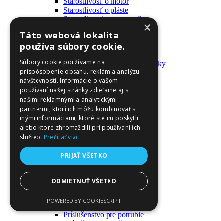
Starostlivosť o motor
Starostlivosť o pláste
Starostlivosť o pneumatiky
×
Výrobky pre fanúšikov
Táto webová lokalita
Batohy a tašky
používa súbory cookie.
Kľúčenky
Oblečenie
Súbory cookie používame na
Zmývateľné tetovačky a nálepky
prispôsobenie obsahu, reklám a analýzu
Domáci majster a nástroje
návštevnosti. Informácie o vašom
Elektrické zapojenie
Časové spínače
používaní našej stránky zdieľame aj s
Diferenciálne spínače
našimi reklamnými a analytickými
Domové zvončeky
partnermi, ktorí ich môžu kombinovať s
Elektrické káble
inými informáciami, ktoré ste im poskytli
Káble
alebo ktoré zhromaždili pri používaní ich
Káblové navijáky
služieb.
Prečítať viac
Magnetotermické krabice
Monitory napájania
PRIJAŤ VŠETKO
Nástenné dosky a rámy
Nástroje a ovládače
Podávače
ODMIETNUŤ VŠETKO
Poistky
Povrchové vedenie
POWERED BY COOKIESCRIPT
Príruby
Príslušenstvo pre potrubie