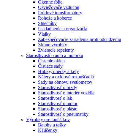
Okenné fólie
Osviežovače vzduchu
Prúdové transformátory
Rohože a koberce
Slnečníky
Uskladnenie a organizácia
Vlajky
Zabezpečovacie zariadenia proti odcudzeniu
Zimné výrobky
Zvieracie repelenty
Starostlivostí o auto a motorku
Čistenie okien
Čistiace sady
Hubky, utierky a kefy
Nátery a oxidové rozpúšťadlá
Sady na obnovu svetlometov
Starostlivosť o brzdy
Starostlivosť o interiér vozidla
Starostlivosť o lak
Starostlivosť o motor
Starostlivosť o pláste
Starostlivosť o pneumatiky
Výrobky pre fanúšikov
Batohy a tašky
Kľúčenky