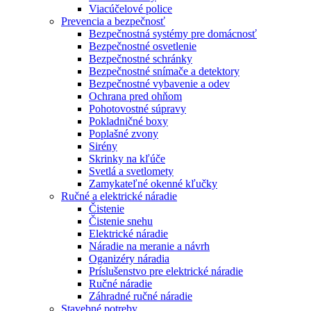
Viacúčelové police
Prevencia a bezpečnosť
Bezpečnostná systémy pre domácnosť
Bezpečnostné osvetlenie
Bezpečnostné schránky
Bezpečnostné snímače a detektory
Bezpečnostné vybavenie a odev
Ochrana pred ohňom
Pohotovostné súpravy
Pokladničné boxy
Poplašné zvony
Sirény
Skrinky na kľúče
Svetlá a svetlomety
Zamykateľné okenné kľučky
Ručné a elektrické náradie
Čistenie
Čistenie snehu
Elektrické náradie
Náradie na meranie a návrh
Oganizéry náradia
Príslušenstvo pre elektrické náradie
Ručné náradie
Záhradné ručné náradie
Stavebné potreby