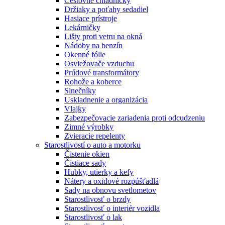
Cestovné chladničky
Držiaky a poťahy sedadiel
Hasiace prístroje
Lekárničky
Lišty proti vetru na okná
Nádoby na benzín
Okenné fólie
Osviežovače vzduchu
Prúdové transformátory
Rohože a koberce
Slnečníky
Uskladnenie a organizácia
Vlajky
Zabezpečovacie zariadenia proti odcudzeniu
Zimné výrobky
Zvieracie repelenty
Starostlivostí o auto a motorku
Čistenie okien
Čistiace sady
Hubky, utierky a kefy
Nátery a oxidové rozpúšťadlá
Sady na obnovu svetlometov
Starostlivosť o brzdy
Starostlivosť o interiér vozidla
Starostlivosť o lak