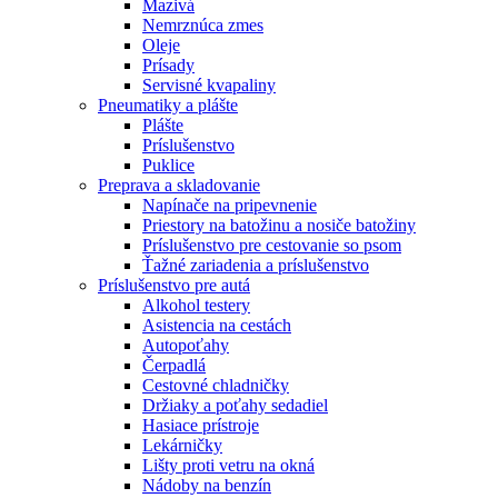
Mazivá
Nemrznúca zmes
Oleje
Prísady
Servisné kvapaliny
Pneumatiky a plášte
Plášte
Príslušenstvo
Puklice
Preprava a skladovanie
Napínače na pripevnenie
Priestory na batožinu a nosiče batožiny
Príslušenstvo pre cestovanie so psom
Ťažné zariadenia a príslušenstvo
Príslušenstvo pre autá
Alkohol testery
Asistencia na cestách
Autopoťahy
Čerpadlá
Cestovné chladničky
Držiaky a poťahy sedadiel
Hasiace prístroje
Lekárničky
Lišty proti vetru na okná
Nádoby na benzín