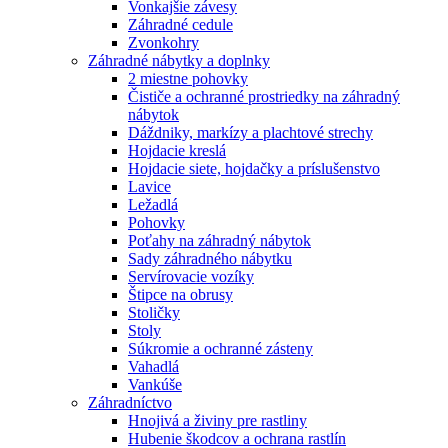
Vonkajšie závesy
Záhradné cedule
Zvonkohry
Záhradné nábytky a doplnky
2 miestne pohovky
Čističe a ochranné prostriedky na záhradný
nábytok
Dáždniky, markízy a plachtové strechy
Hojdacie kreslá
Hojdacie siete, hojdačky a príslušenstvo
Lavice
Ležadlá
Pohovky
Poťahy na záhradný nábytok
Sady záhradného nábytku
Servírovacie vozíky
Štipce na obrusy
Stoličky
Stoly
Súkromie a ochranné zásteny
Vahadlá
Vankúše
Záhradníctvo
Hnojivá a živiny pre rastliny
Hubenie škodcov a ochrana rastlín