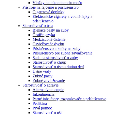
Vložky na inkontinenciu moču
Prístroje na fajčenie a príslušenstvo
Cigaretové doplnky
Elektronické cigarety a vodné fajky a
príslušenstvo
Starostlivosť o ústa
Bieliace pasty na zuby
Čističe jazyka
Medzizubné čistenie
Osviežovače dychu
Príslušenstvo a kefky na zuby
Príslušenstvo pre zubné zavlažovanie
Sada na starostlivosť o zuby
Starostlivosť o chrup
Starostlivosť o ústnu dutinu detí
Ústne vody
Zubné pasty
Zubné zavlažovanie
Starostlivosť o zdravie
Alternatívne terapie
Inkontinencia
Parné inhalátory, rozprašovače a príslušenstvo
Pedikúra
Prvá pomoc
Starostlivosť o uši