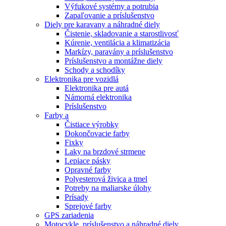
Výfukové systémy a potrubia
Zapaľovanie a príslušenstvo
Diely pre karavany a náhradné diely
Čistenie, skladovanie a starostlivosť
Kúrenie, ventilácia a klimatizácia
Markízy, paravány a príslušenstvo
Príslušenstvo a montážne diely
Schody a schodíky
Elektronika pre vozidlá
Elektronika pre autá
Námorná elektronika
Príslušenstvo
Farby a
Čistiace výrobky
Dokončovacie farby
Fixky
Laky na brzdové strmene
Lepiace pásky
Opravné farby
Polyesterová živica a tmel
Potreby na maliarske úlohy
Prísady
Sprejové farby
GPS zariadenia
Motocykle, príslušenstvo a náhradné diely