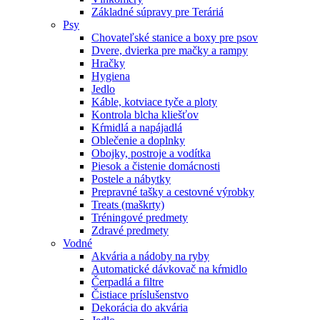
Základné súpravy pre Teráriá
Psy
Chovateľské stanice a boxy pre psov
Dvere, dvierka pre mačky a rampy
Hračky
Hygiena
Jedlo
Káble, kotviace tyče a ploty
Kontrola blcha kliešťov
Kŕmidlá a napájadlá
Oblečenie a doplnky
Obojky, postroje a vodítka
Piesok a čistenie domácnosti
Postele a nábytky
Prepravné tašky a cestovné výrobky
Treats (maškrty)
Tréningové predmety
Zdravé predmety
Vodné
Akvária a nádoby na ryby
Automatické dávkovač na kŕmidlo
Čerpadlá a filtre
Čistiace príslušenstvo
Dekorácia do akvária