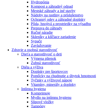
Hydropónia
Kompost a záhradný odpad
Mestské záhrady a iné stavby
Nádoby na rastliny a príslušenstvo
Ochranný odev a záhradné doplnky
Pôda, hnojivá a prostriedky na výsadbu
Preprava do záhrady
Ručné náradie
Skleníky a klíčiace zariadenie
Sypače
Zavlažovanie
Zdravie a osobná starostlivosť
Dieťa a starostlivosť o deti
Výmena plienok
Zubná starostlivosť
Diéta a výživa
Doplnky pre športovcov
Pomôcky na chudnutie a úbytok hmotnosti
Tyčinky a výživové nápoje
Vitamíny, minerály a doplnky
Intímna hygiena
Komprimuje
Mydlo na intímnu hygienu
Slipové vložky
Tampóny