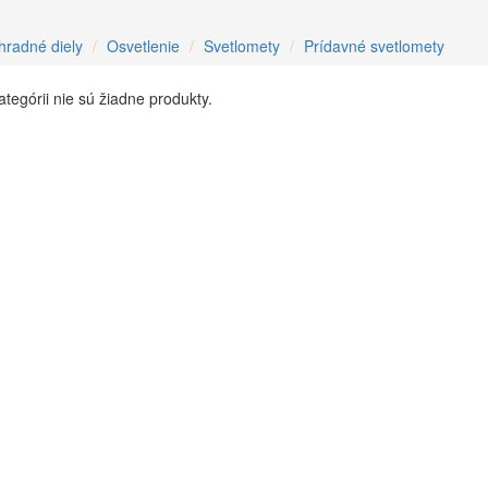
hradné diely
Osvetlenie
Svetlomety
Prídavné svetlomety
kategórii nie sú žiadne produkty.