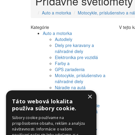
Prídavné svetlomety
Auto a motorka
Motocykle, príslušenstvo a ná
Kategórie
V tejto 
Auto a motorka
Autodiely
Diely pre karavany a
náhradné diely
Elektronika pre vozidlá
Farby a
GPS zariadenia
Motocykle, príslušenstvo a
náhradné diely
Náradie na autá
Olej a iné tekutiny
×
Pneumatiky a plášte
Táto webová lokalita
Preprava a skladovanie
používa súbory cookie.
Príslušenstvo pre autá
Starostlivostí o auto a
Súbory cookie používame na
motorku
prispôsobenie obsahu, reklám a analýzu
návštevnosti. Informácie o vašom
Výrobky pre fanúšikov
používaní našej stránky zdieľame aj s