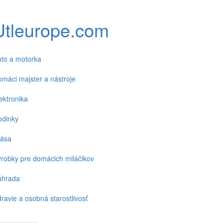
Utleurope.com
to a motorka
máci majster a nástroje
ektronika
odinky
rása
robky pre domácich miláčikov
áhrada
ravie a osobná starostlivosť