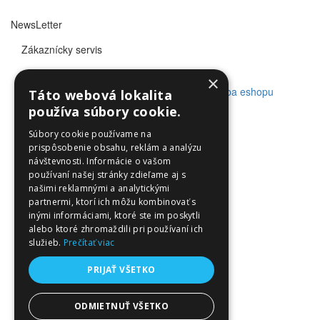
NewsLetter
Zákaznícky servis
×
© Utleurope.com |
NajReklama.sk - tvorba eshopu
Táto webová lokalita
používa súbory cookie.
Súbory cookie používame na
prispôsobenie obsahu, reklám a analýzu
návštevnosti. Informácie o vašom
používaní našej stránky zdieľame aj s
našimi reklamnými a analytickými
partnermi, ktorí ich môžu kombinovať s
inými informáciami, ktoré ste im poskytli
alebo ktoré zhromaždili pri používaní ich
služieb.
Prečítať viac
PRIJAŤ VŠETKO
ODMIETNUŤ VŠETKO