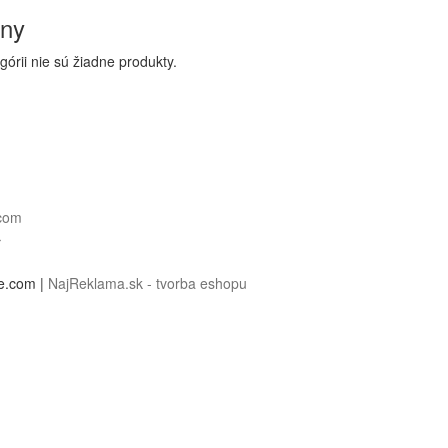
óny
egórii nie sú žiadne produkty.
.com
r
e.com |
NajReklama.sk - tvorba eshopu