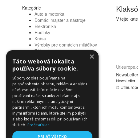
Klaks
Kategórie
Auto a motorka
V tejto kat
Domáci majster a nástroje
Elektronika
Hodinky
Krása
Výrobky pre domácich miláčikov
Záhrada
×
Zdravie a osobná starostlivosť
Táto webová lokalita
Informácie
Utleurope
používa súbory cookie.
Informácie
NewsLette
Súbory cookie používame na
NewsLetter
prispôsobenie obsahu, reklám a analýzu
© Utleurop
návštevnosti. Informácie o vašom
používaní našej stránky zdieľame aj s
našimi reklamnými a analytickými
partnermi, ktorí ich môžu kombinovať s
inými informáciami, ktoré ste im poskytli
alebo ktoré zhromaždili pri používaní ich
služieb.
Prečítať viac
PRIJAŤ VŠETKO