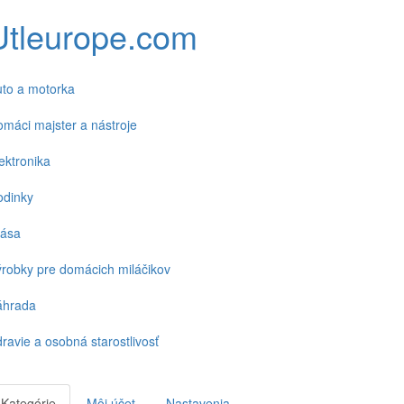
Utleurope.com
to a motorka
máci majster a nástroje
ektronika
odinky
rása
robky pre domácich miláčikov
áhrada
ravie a osobná starostlivosť
Kategórie
Môj účet
Nastavenia