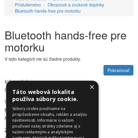
Príslušenstvo
Obrazové a zvukové doplnky
Bluetooth hands-free pre motorku
Bluetooth hands-free pre
motorku
V tejto kategórii nie sú žiadne produkty.
Pokračovať
Informácie
×
Informácie
Táto webová lokalita
používa súbory cookie.
Utleurope.com
NewsLetter
Súbory cookie používame na
prispôsobenie obsahu, reklám a analýzu
NewsLetter
návštevnosti. Informácie o vašom
používaní našej stránky zdieľame aj s
Zákaznícky servis
našimi reklamnými a analytickými
partnermi, ktorí ich môžu kombinovať s