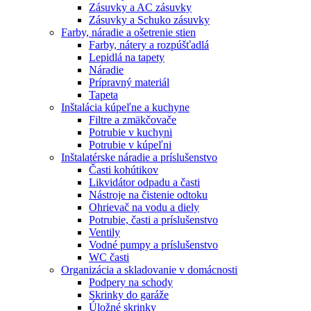
Zásuvky a AC zásuvky
Zásuvky a Schuko zásuvky
Farby, náradie a ošetrenie stien
Farby, nátery a rozpúšťadlá
Lepidlá na tapety
Náradie
Prípravný materiál
Tapeta
Inštalácia kúpeľne a kuchyne
Filtre a zmäkčovače
Potrubie v kuchyni
Potrubie v kúpeľni
Inštalatérske náradie a príslušenstvo
Časti kohútikov
Likvidátor odpadu a časti
Nástroje na čistenie odtoku
Ohrievač na vodu a diely
Potrubie, časti a príslušenstvo
Ventily
Vodné pumpy a príslušenstvo
WC časti
Organizácia a skladovanie v domácnosti
Podpery na schody
Skrinky do garáže
Úložné skrinky