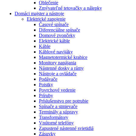
Oblečenie
Zmývateľné tetovačky a nálepky
Domáci majster a nástroje
Elektrické zapojenie
Časové spínače
Diferenciálne spínače
Domové zvončeky
Elektrické káble
Káble
Káblové navijáky
Magnetotermické krabice
Monitory napájania
Nástenné dosky a rámy
Nástroje a ovládače
Podávače
Poistky
Povrchové vedenie
Príruby
Príslušenstvo pre potrubie
Spínače a stmievače
Terminály a súpravy
Transformátory
Vnútorné telefóny
Zapustené nástenné svietidlá
Zásuvky