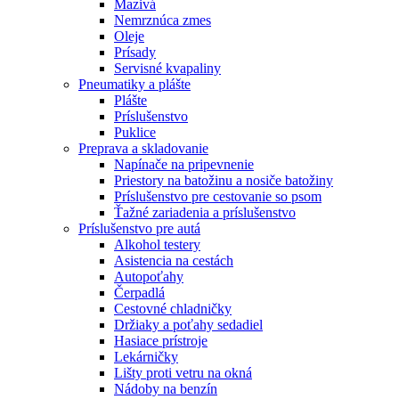
Mazivá
Nemrznúca zmes
Oleje
Prísady
Servisné kvapaliny
Pneumatiky a plášte
Plášte
Príslušenstvo
Puklice
Preprava a skladovanie
Napínače na pripevnenie
Priestory na batožinu a nosiče batožiny
Príslušenstvo pre cestovanie so psom
Ťažné zariadenia a príslušenstvo
Príslušenstvo pre autá
Alkohol testery
Asistencia na cestách
Autopoťahy
Čerpadlá
Cestovné chladničky
Držiaky a poťahy sedadiel
Hasiace prístroje
Lekárničky
Lišty proti vetru na okná
Nádoby na benzín