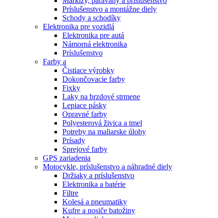
Markízy, paravány a príslušenstvo
Príslušenstvo a montážne diely
Schody a schodíky
Elektronika pre vozidlá
Elektronika pre autá
Námorná elektronika
Príslušenstvo
Farby a
Čistiace výrobky
Dokončovacie farby
Fixky
Laky na brzdové strmene
Lepiace pásky
Opravné farby
Polyesterová živica a tmel
Potreby na maliarske úlohy
Prísady
Sprejové farby
GPS zariadenia
Motocykle, príslušenstvo a náhradné diely
Držiaky a príslušenstvo
Elektronika a batérie
Filtre
Kolesá a pneumatiky
Kufre a nosiče batožiny