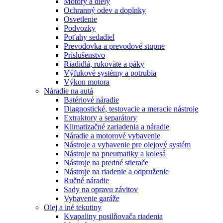
Motory a diely
Ochranný odev a doplnky
Osvetlenie
Podvozky
Poťahy sedadiel
Prevodovka a prevodové stupne
Príslušenstvo
Riadidlá, rukoväte a páky
Výfukové systémy a potrubia
Výkon motora
Náradie na autá
Batériové náradie
Diagnostické, testovacie a meracie nástroje
Extraktory a separátory
Klimatizačné zariadenia a náradie
Náradie a motorové vybavenie
Nástroje a vybavenie pre olejový systém
Nástroje na pneumatiky a kolesá
Nástroje na predné stierače
Nástroje na riadenie a odpruženie
Ručné náradie
Sady na opravu závitov
Vybavenie garáže
Olej a iné tekutiny
Kvapaliny posilňovača riadenia