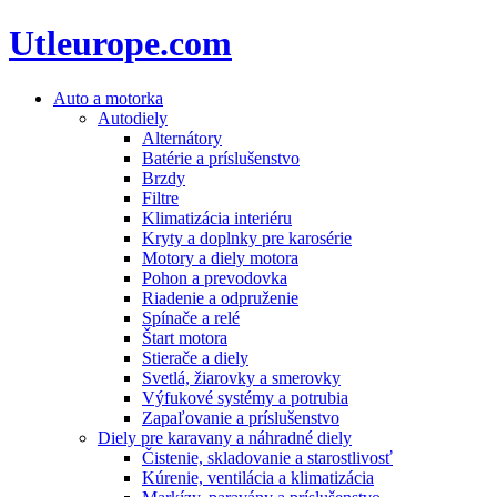
Utleurope.com
Auto a motorka
Autodiely
Alternátory
Batérie a príslušenstvo
Brzdy
Filtre
Klimatizácia interiéru
Kryty a doplnky pre karosérie
Motory a diely motora
Pohon a prevodovka
Riadenie a odpruženie
Spínače a relé
Štart motora
Stierače a diely
Svetlá, žiarovky a smerovky
Výfukové systémy a potrubia
Zapaľovanie a príslušenstvo
Diely pre karavany a náhradné diely
Čistenie, skladovanie a starostlivosť
Kúrenie, ventilácia a klimatizácia