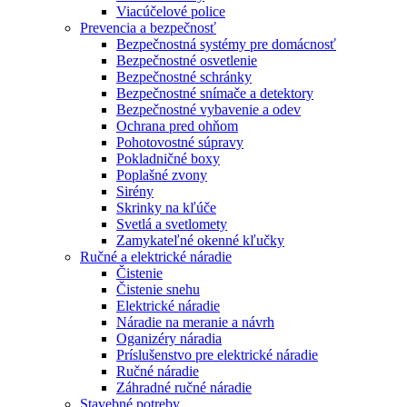
Viacúčelové police
Prevencia a bezpečnosť
Bezpečnostná systémy pre domácnosť
Bezpečnostné osvetlenie
Bezpečnostné schránky
Bezpečnostné snímače a detektory
Bezpečnostné vybavenie a odev
Ochrana pred ohňom
Pohotovostné súpravy
Pokladničné boxy
Poplašné zvony
Sirény
Skrinky na kľúče
Svetlá a svetlomety
Zamykateľné okenné kľučky
Ručné a elektrické náradie
Čistenie
Čistenie snehu
Elektrické náradie
Náradie na meranie a návrh
Oganizéry náradia
Príslušenstvo pre elektrické náradie
Ručné náradie
Záhradné ručné náradie
Stavebné potreby