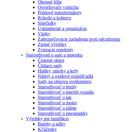
Okenné fólie
Osviežovače vzduchu
Prúdové transformátory
Rohože a koberce
Slnečníky
Uskladnenie a organizácia
Vlajky
Zabezpečovacie zariadenia proti odcudzeniu
Zimné výrobky
Zvieracie repelenty
Starostlivostí o auto a motorku
Čistenie okien
Čistiace sady
Hubky, utierky a kefy
Nátery a oxidové rozpúšťadlá
Sady na obnovu svetlometov
Starostlivosť o brzdy
Starostlivosť o interiér vozidla
Starostlivosť o lak
Starostlivosť o motor
Starostlivosť o pláste
Starostlivosť o pneumatiky
Výrobky pre fanúšikov
Batohy a tašky
Kľúčenky