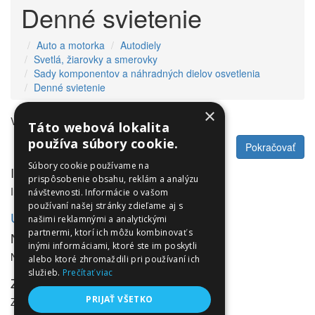
Denné svietenie
Auto a motorka
Autodiely
Svetlá, žiarovky a smerovky
Sady komponentov a náhradných dielov osvetlenia
Denné svietenie
×
V tejto kategórii nie sú žiadne produkty.
Táto webová lokalita
používa súbory cookie.
Pokračovať
Súbory cookie používame na
Informácie
prispôsobenie obsahu, reklám a analýzu
Informácie
návštevnosti. Informácie o vašom
používaní našej stránky zdieľame aj s
Utleurope.com
našimi reklamnými a analytickými
partnermi, ktorí ich môžu kombinovať s
NewsLetter
inými informáciami, ktoré ste im poskytli
NewsLetter
alebo ktoré zhromaždili pri používaní ich
služieb.
Prečítať viac
Zákaznícky servis
PRIJAŤ VŠETKO
Zákaznícky servis