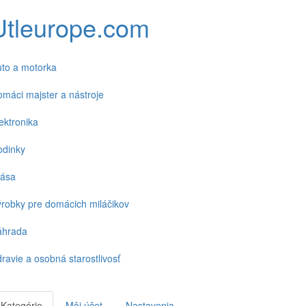
Utleurope.com
to a motorka
máci majster a nástroje
ektronika
odinky
rása
robky pre domácich miláčikov
áhrada
ravie a osobná starostlivosť
Kategórie
Môj účet
Nastavenia