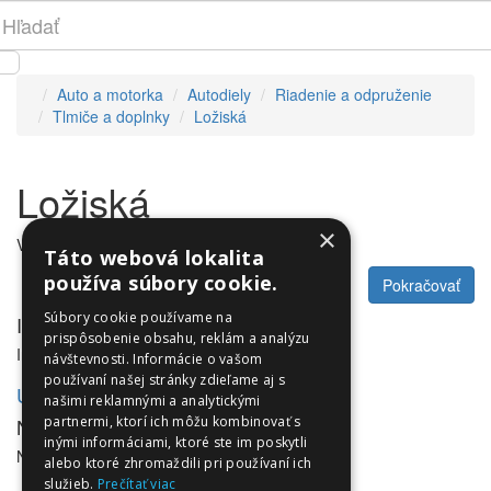
Auto a motorka
Autodiely
Riadenie a odpruženie
Tlmiče a doplnky
Ložiská
Ložiská
×
V tejto kategórii nie sú žiadne produkty.
Táto webová lokalita
používa súbory cookie.
Pokračovať
Súbory cookie používame na
Informácie
prispôsobenie obsahu, reklám a analýzu
Informácie
návštevnosti. Informácie o vašom
používaní našej stránky zdieľame aj s
Utleurope.com
našimi reklamnými a analytickými
NewsLetter
partnermi, ktorí ich môžu kombinovať s
inými informáciami, ktoré ste im poskytli
NewsLetter
alebo ktoré zhromaždili pri používaní ich
služieb.
Prečítať viac