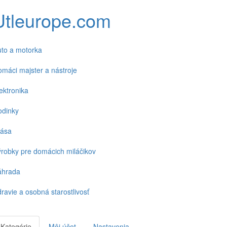
Utleurope.com
to a motorka
máci majster a nástroje
ektronika
odinky
rása
robky pre domácich miláčikov
áhrada
ravie a osobná starostlivosť
Kategórie
Môj účet
Nastavenia