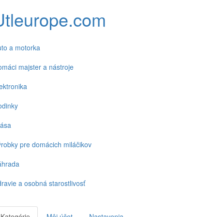
Utleurope.com
to a motorka
máci majster a nástroje
ektronika
odinky
rása
robky pre domácich miláčikov
áhrada
ravie a osobná starostlivosť
Kategórie
Môj účet
Nastavenia