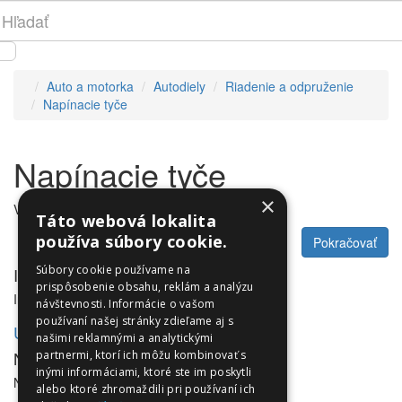
Auto a motorka
Autodiely
Riadenie a odpruženie
Napínacie tyče
Napínacie tyče
×
V tejto kategórii nie sú žiadne produkty.
Táto webová lokalita
používa súbory cookie.
Pokračovať
Súbory cookie používame na
Informácie
prispôsobenie obsahu, reklám a analýzu
Informácie
návštevnosti. Informácie o vašom
používaní našej stránky zdieľame aj s
Utleurope.com
našimi reklamnými a analytickými
NewsLetter
partnermi, ktorí ich môžu kombinovať s
inými informáciami, ktoré ste im poskytli
NewsLetter
alebo ktoré zhromaždili pri používaní ich