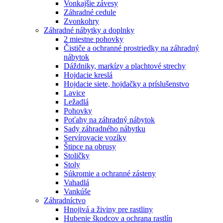
Vonkajšie závesy
Záhradné cedule
Zvonkohry
Záhradné nábytky a doplnky
2 miestne pohovky
Čističe a ochranné prostriedky na záhradný
nábytok
Dáždniky, markízy a plachtové strechy
Hojdacie kreslá
Hojdacie siete, hojdačky a príslušenstvo
Lavice
Ležadlá
Pohovky
Poťahy na záhradný nábytok
Sady záhradného nábytku
Servírovacie vozíky
Štipce na obrusy
Stoličky
Stoly
Súkromie a ochranné zásteny
Vahadlá
Vankúše
Záhradníctvo
Hnojivá a živiny pre rastliny
Hubenie škodcov a ochrana rastlín