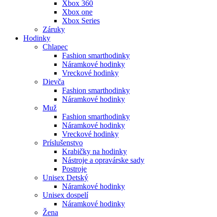
Xbox 360
Xbox one
Xbox Series
Záruky
Hodinky
Chlapec
Fashion smarthodinky
Náramkové hodinky
Vreckové hodinky
Dievča
Fashion smarthodinky
Náramkové hodinky
Muž
Fashion smarthodinky
Náramkové hodinky
Vreckové hodinky
Príslušenstvo
Krabičky na hodinky
Nástroje a opravárske sady
Postroje
Unisex Detský
Náramkové hodinky
Unisex dospelí
Náramkové hodinky
Žena