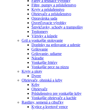
Farby a tesniace výrobky
Filtre, pumpy a príslušenstvo
Kryty a príslušenstvo
Ohrievače a príslušenstvo
Opravárska sada
Osvetľovacie výrobky
Šmykľavky, schody a trampolíny
Teplomery
Vírivky a kúpele
Gril a vonkajšie stolovanie
Doplnky na grilovanie a udenie
Grilovanie
Grilovanie- udiarne
Náradie
Vonkajšie fritézy
Vonkajšie pece na pizzu
Kryty a ploty
Dvere
Ohrievače, ohniská a krby
Krby
Ohrievače
Príslušenstvo pre vonkajšie krby
Vonkajšie ohrievače a kachle
Rastliny, semená a cibuľky
Kytice a kvetové vence