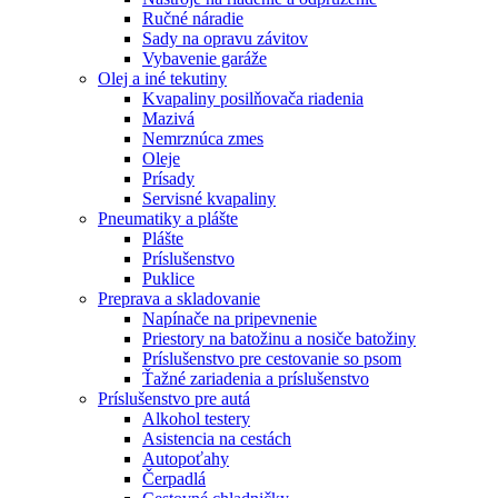
Ručné náradie
Sady na opravu závitov
Vybavenie garáže
Olej a iné tekutiny
Kvapaliny posilňovača riadenia
Mazivá
Nemrznúca zmes
Oleje
Prísady
Servisné kvapaliny
Pneumatiky a plášte
Plášte
Príslušenstvo
Puklice
Preprava a skladovanie
Napínače na pripevnenie
Priestory na batožinu a nosiče batožiny
Príslušenstvo pre cestovanie so psom
Ťažné zariadenia a príslušenstvo
Príslušenstvo pre autá
Alkohol testery
Asistencia na cestách
Autopoťahy
Čerpadlá