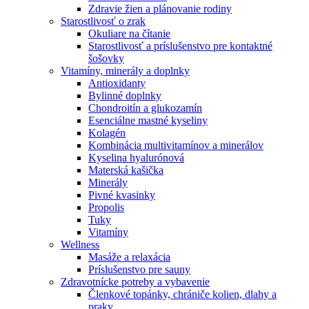
Zdravie žien a plánovanie rodiny
Starostlivosť o zrak
Okuliare na čítanie
Starostlivosť a príslušenstvo pre kontaktné
šošovky
Vitamíny, minerály a doplnky
Antioxidanty
Bylinné doplnky
Chondroitín a glukozamín
Esenciálne mastné kyseliny
Kolagén
Kombinácia multivitamínov a minerálov
Kyselina hyalurónová
Materská kašička
Minerály
Pivné kvasinky
Propolis
Tuky
Vitamíny
Wellness
Masáže a relaxácia
Príslušenstvo pre sauny
Zdravotnícke potreby a vybavenie
Členkové topánky, chrániče kolien, dlahy a
praky