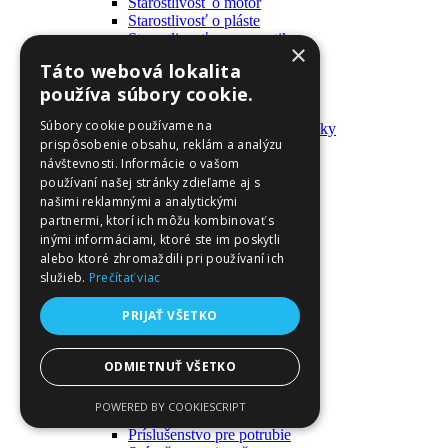
Starostlivosť o motor
Starostlivosť o pláste
Starostlivosť o pneumatiky
×
Výrobky pre fanúšikov
Táto webová lokalita
Batohy a tašky
používa súbory cookie.
Kľúčenky
Oblečenie
Súbory cookie používame na
Zmývateľné tetovačky a nálepky
prispôsobenie obsahu, reklám a analýzu
Domáci majster a nástroje
návštevnosti. Informácie o vašom
Elektrické zapojenie
Časové spínače
používaní našej stránky zdieľame aj s
Diferenciálne spínače
našimi reklamnými a analytickými
Domové zvončeky
partnermi, ktorí ich môžu kombinovať s
Elektrické káble
inými informáciami, ktoré ste im poskytli
Káble
alebo ktoré zhromaždili pri používaní ich
Káblové navijáky
služieb.
Prečítať viac
Magnetotermické krabice
Monitory napájania
PRIJAŤ VŠETKO
Nástenné dosky a rámy
Nástroje a ovládače
Podávače
ODMIETNUŤ VŠETKO
Poistky
Povrchové vedenie
POWERED BY COOKIESCRIPT
Príruby
Príslušenstvo pre potrubie