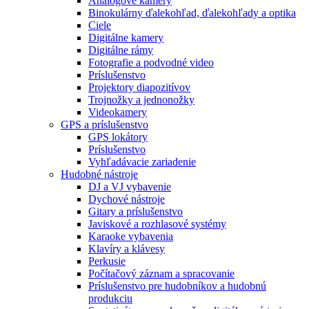
Analógové kamery
Binokulárny ďalekohľad, ďalekohľady a optika
Ciele
Digitálne kamery
Digitálne rámy
Fotografie a podvodné video
Príslušenstvo
Projektory diapozitívov
Trojnožky a jednonožky
Videokamery
GPS a príslušenstvo
GPS lokátory
Príslušenstvo
Vyhľadávacie zariadenie
Hudobné nástroje
DJ a VJ vybavenie
Dychové nástroje
Gitary a príslušenstvo
Javiskové a rozhlasové systémy
Karaoke vybavenia
Klavíry a klávesy
Perkusie
Počítačový záznam a spracovanie
Príslušenstvo pre hudobníkov a hudobnú
produkciu