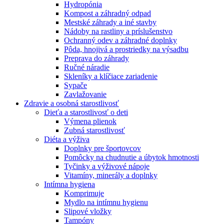
Hydropónia
Kompost a záhradný odpad
Mestské záhrady a iné stavby
Nádoby na rastliny a príslušenstvo
Ochranný odev a záhradné doplnky
Pôda, hnojivá a prostriedky na výsadbu
Preprava do záhrady
Ručné náradie
Skleníky a klíčiace zariadenie
Sypače
Zavlažovanie
Zdravie a osobná starostlivosť
Dieťa a starostlivosť o deti
Výmena plienok
Zubná starostlivosť
Diéta a výživa
Doplnky pre športovcov
Pomôcky na chudnutie a úbytok hmotnosti
Tyčinky a výživové nápoje
Vitamíny, minerály a doplnky
Intímna hygiena
Komprimuje
Mydlo na intímnu hygienu
Slipové vložky
Tampóny