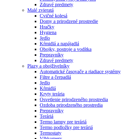
Zdravé predmety
Malé zvieratá
Cvičné kolesá
Domy a prirodzené prostredie
Hračky
Hygiena
Jedlo
Kŕmidlá a napájadlá
Obojky, postroje a vodítka
Prepravníky
Zdravé predmety
Plazy a obojživelníky
Automatické časovače a riadiace systémy
Filtre a čerpadlá
Jedlo
Kŕmidlá
Kryty terária
Osvetlenie prirodzeného prostredia
Ozdoba prirodzeného prostredia
Prepravníky
Teráriá
Termo lampy pre teráriá
Termo podložky pre teráriá
Termostaty
Vlhkomery