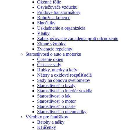
Okenné fólie
Osviežovače vzduchu
Prúdové transformátory
Rohože a koberce
Slnečníky
Uskladnenie a organizácia
Vlajky
Zabezpečovacie zariadenia proti odcudzeniu
Zimné výrobky
Zvieracie repelenty
Starostlivostí o auto a motorku
Čistenie okien
Čistiace sady
Hubky, utierky a kefy
Nátery a oxidové rozpúšťadlá
Sady na obnovu svetlometov
Starostlivosť o brzdy
Starostlivosť o interiér vozidla
Starostlivosť o lak
Starostlivosť o motor
Starostlivosť o pláste
Starostlivosť o pneumatiky
Výrobky pre fanúšikov
Batohy a tašky
Kľúčenky