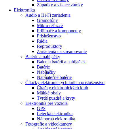
Západky a visiace zámky
Elektronika
Audio a Hi-Fi zariadenia
Gramofóny
Mikro reťazce
Prijímače a komponenty
Príslušenstvo
Rádia
Reproduktory
Zariadenia na streamovanie
Batérie a nabíjačky
Balenia batérií a nabíjačiek
Batérie
Nabíjačky
Nabíjateľné batérie
Čítačky elektronických kníh a príslušenstvo
Čítačky elektronických kníh
Mäkké obaly
Tvrdé puzdrá a kryty
Elektronika pre vozidlá
GPS
Letecká elektronika
Námorná elektronika
Fotografie a videokamery