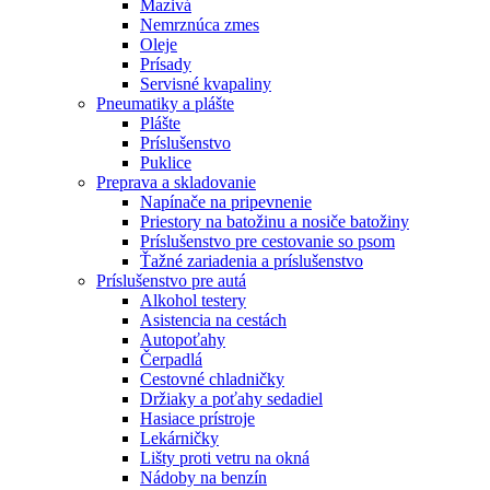
Mazivá
Nemrznúca zmes
Oleje
Prísady
Servisné kvapaliny
Pneumatiky a plášte
Plášte
Príslušenstvo
Puklice
Preprava a skladovanie
Napínače na pripevnenie
Priestory na batožinu a nosiče batožiny
Príslušenstvo pre cestovanie so psom
Ťažné zariadenia a príslušenstvo
Príslušenstvo pre autá
Alkohol testery
Asistencia na cestách
Autopoťahy
Čerpadlá
Cestovné chladničky
Držiaky a poťahy sedadiel
Hasiace prístroje
Lekárničky
Lišty proti vetru na okná
Nádoby na benzín