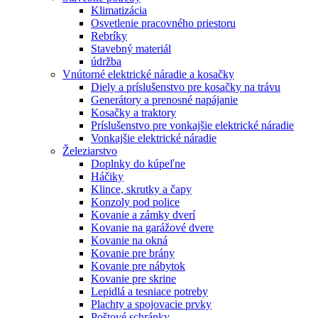
Klimatizácia
Osvetlenie pracovného priestoru
Rebríky
Stavebný materiál
údržba
Vnútorné elektrické náradie a kosačky
Diely a príslušenstvo pre kosačky na trávu
Generátory a prenosné napájanie
Kosačky a traktory
Príslušenstvo pre vonkajšie elektrické náradie
Vonkajšie elektrické náradie
Železiarstvo
Doplnky do kúpeľne
Háčiky
Klince, skrutky a čapy
Konzoly pod police
Kovanie a zámky dverí
Kovanie na garážové dvere
Kovanie na okná
Kovanie pre brány
Kovanie pre nábytok
Kovanie pre skrine
Lepidlá a tesniace potreby
Plachty a spojovacie prvky
Poštové schránky