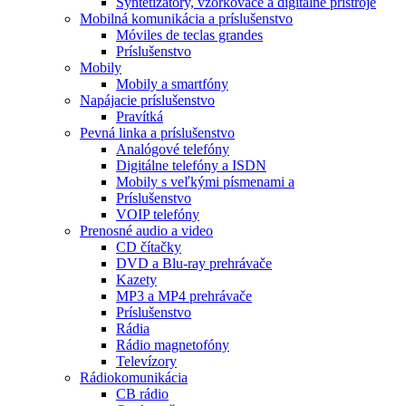
Syntetizátory, vzorkovače a digitálne prístroje
Mobilná komunikácia a príslušenstvo
Móviles de teclas grandes
Príslušenstvo
Mobily
Mobily a smartfóny
Napájacie príslušenstvo
Pravítká
Pevná linka a príslušenstvo
Analógové telefóny
Digitálne telefóny a ISDN
Mobily s veľkými písmenami a
Príslušenstvo
VOIP telefóny
Prenosné audio a video
CD čítačky
DVD a Blu-ray prehrávače
Kazety
MP3 a MP4 prehrávače
Príslušenstvo
Rádia
Rádio magnetofóny
Televízory
Rádiokomunikácia
CB rádio