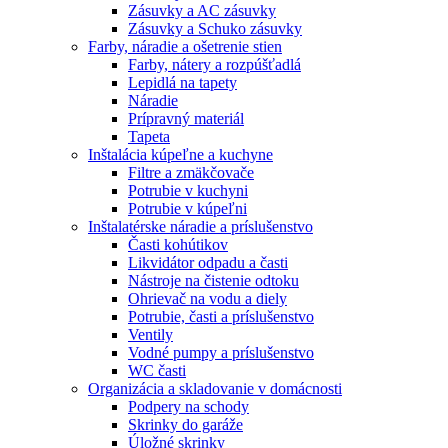
Zásuvky a AC zásuvky
Zásuvky a Schuko zásuvky
Farby, náradie a ošetrenie stien
Farby, nátery a rozpúšťadlá
Lepidlá na tapety
Náradie
Prípravný materiál
Tapeta
Inštalácia kúpeľne a kuchyne
Filtre a zmäkčovače
Potrubie v kuchyni
Potrubie v kúpeľni
Inštalatérske náradie a príslušenstvo
Časti kohútikov
Likvidátor odpadu a časti
Nástroje na čistenie odtoku
Ohrievač na vodu a diely
Potrubie, časti a príslušenstvo
Ventily
Vodné pumpy a príslušenstvo
WC časti
Organizácia a skladovanie v domácnosti
Podpery na schody
Skrinky do garáže
Úložné skrinky