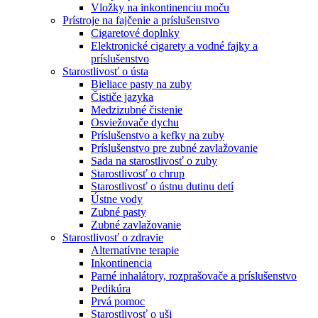
Vložky na inkontinenciu moču
Prístroje na fajčenie a príslušenstvo
Cigaretové doplnky
Elektronické cigarety a vodné fajky a
príslušenstvo
Starostlivosť o ústa
Bieliace pasty na zuby
Čističe jazyka
Medzizubné čistenie
Osviežovače dychu
Príslušenstvo a kefky na zuby
Príslušenstvo pre zubné zavlažovanie
Sada na starostlivosť o zuby
Starostlivosť o chrup
Starostlivosť o ústnu dutinu detí
Ústne vody
Zubné pasty
Zubné zavlažovanie
Starostlivosť o zdravie
Alternatívne terapie
Inkontinencia
Parné inhalátory, rozprašovače a príslušenstvo
Pedikúra
Prvá pomoc
Starostlivosť o uši