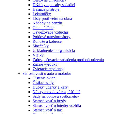
Cestovné chladničky
Držiaky a poťahy sedadiel
Hasiace prístroje
Lekárničky
Lišty proti vetru na okná
Nádoby na benzín
Okenné fólie
Osviežovače vzduchu
Prúdové transformátory
Rohože a koberce
Slnečníky
Uskladnenie a organizácia
Vlajky
Zabezpečovacie zariadenia proti odcudzeniu
Zimné výrobky
Zvieracie repelenty
Starostlivostí o auto a motorku
Čistenie okien
Čistiace sady
Hubky, utierky a kefy
Nátery a oxidové rozpúšťadlá
Sady na obnovu svetlometov
Starostlivosť o brzdy
Starostlivosť o interiér vozidla
Starostlivosť o lak