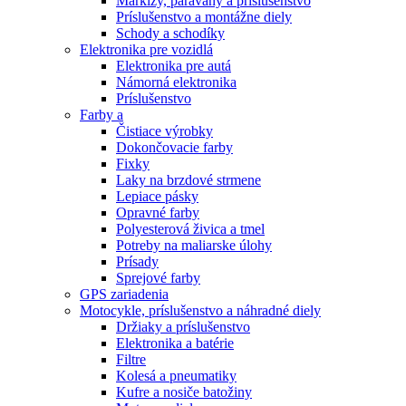
Markízy, paravány a príslušenstvo
Príslušenstvo a montážne diely
Schody a schodíky
Elektronika pre vozidlá
Elektronika pre autá
Námorná elektronika
Príslušenstvo
Farby a
Čistiace výrobky
Dokončovacie farby
Fixky
Laky na brzdové strmene
Lepiace pásky
Opravné farby
Polyesterová živica a tmel
Potreby na maliarske úlohy
Prísady
Sprejové farby
GPS zariadenia
Motocykle, príslušenstvo a náhradné diely
Držiaky a príslušenstvo
Elektronika a batérie
Filtre
Kolesá a pneumatiky
Kufre a nosiče batožiny