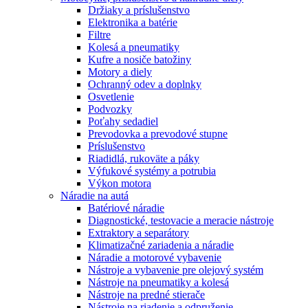
Držiaky a príslušenstvo
Elektronika a batérie
Filtre
Kolesá a pneumatiky
Kufre a nosiče batožiny
Motory a diely
Ochranný odev a doplnky
Osvetlenie
Podvozky
Poťahy sedadiel
Prevodovka a prevodové stupne
Príslušenstvo
Riadidlá, rukoväte a páky
Výfukové systémy a potrubia
Výkon motora
Náradie na autá
Batériové náradie
Diagnostické, testovacie a meracie nástroje
Extraktory a separátory
Klimatizačné zariadenia a náradie
Náradie a motorové vybavenie
Nástroje a vybavenie pre olejový systém
Nástroje na pneumatiky a kolesá
Nástroje na predné stierače
Nástroje na riadenie a odpruženie