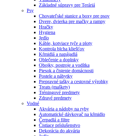
Základné súpravy pre Teráriá
Psy
Chovateľské stanice a boxy pre psov
Dvere, dvierka pre mačky a rampy
Hračky
Hygiena
Jedlo
Káble, kotviace tyče a ploty
Kontrola blcha kliešťov
Kŕmidlá a napájadlá
Oblečenie a doplnky
Obojky, postroje a vodítka
Piesok a čistenie domácnosti
Postele a nábytky
Prepravné tašky a cestovné výrobky
Treats (maškrty)
Tréningové predmety
Zdravé predmety
Vodné
Akvária a nádoby na ryby
Automatické dávkovač na kŕmidlo
Čerpadlá a filtre
Čistiace príslušenstvo
Dekorácia do akvária