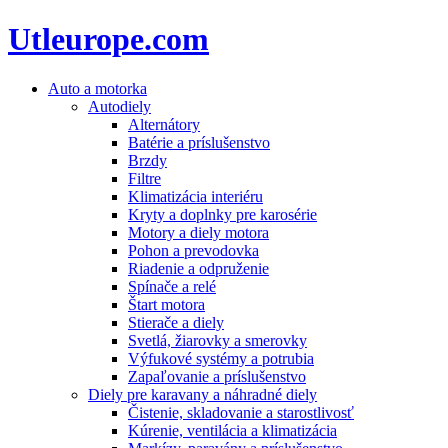
Utleurope.com
Auto a motorka
Autodiely
Alternátory
Batérie a príslušenstvo
Brzdy
Filtre
Klimatizácia interiéru
Kryty a doplnky pre karosérie
Motory a diely motora
Pohon a prevodovka
Riadenie a odpruženie
Spínače a relé
Štart motora
Stierače a diely
Svetlá, žiarovky a smerovky
Výfukové systémy a potrubia
Zapaľovanie a príslušenstvo
Diely pre karavany a náhradné diely
Čistenie, skladovanie a starostlivosť
Kúrenie, ventilácia a klimatizácia