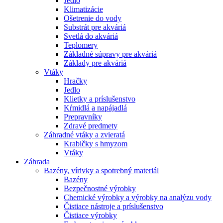
Jedlo
Klimatizácie
Ošetrenie do vody
Substrát pre akváriá
Svetlá do akváriá
Teplomery
Základné súpravy pre akváriá
Základy pre akváriá
Vtáky
Hračky
Jedlo
Klietky a príslušenstvo
Kŕmidlá a napájadlá
Prepravníky
Zdravé predmety
Záhradné vtáky a zvieratá
Krabičky s hmyzom
Vtáky
Záhrada
Bazény, vírivky a spotrebný materiál
Bazény
Bezpečnostné výrobky
Chemické výrobky a výrobky na analýzu vody
Čistiace nástroje a príslušenstvo
Čistiace výrobky