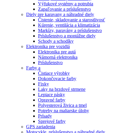
Výfukové systémy a potrubia
Zapaľovanie a príslušenstvo
Diely pre karavany a náhradné diely
Čistenie, skladovanie a starostlivosť
Kúrenie, ventilácia a klimatizácia
Markízy, paravány a príslušenstvo
Príslušenstvo a montážne diely
Schody a schodíky
Elektronika pre vozidlá
Elektronika pre autá
Námorná elektronika
Príslušenstvo
Farby a
Čistiace výrobky
Dokončovacie farby
Fixky
Laky na brzdové strmene
Lepiace pásky
Opravné farby
Polyesterová živica a tmel
Potreby na maliarske úlohy
Prísady
Sprejové farby
GPS zariadenia
Motocykle, príslušenstvo a náhradné diely