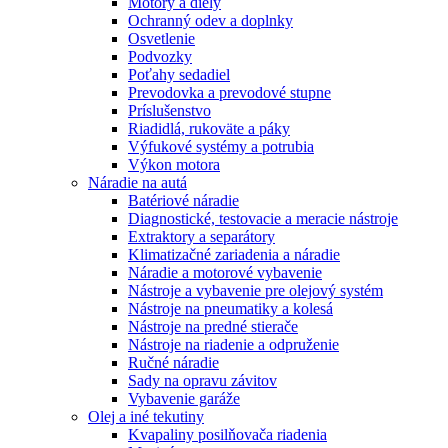
Motory a diely
Ochranný odev a doplnky
Osvetlenie
Podvozky
Poťahy sedadiel
Prevodovka a prevodové stupne
Príslušenstvo
Riadidlá, rukoväte a páky
Výfukové systémy a potrubia
Výkon motora
Náradie na autá
Batériové náradie
Diagnostické, testovacie a meracie nástroje
Extraktory a separátory
Klimatizačné zariadenia a náradie
Náradie a motorové vybavenie
Nástroje a vybavenie pre olejový systém
Nástroje na pneumatiky a kolesá
Nástroje na predné stierače
Nástroje na riadenie a odpruženie
Ručné náradie
Sady na opravu závitov
Vybavenie garáže
Olej a iné tekutiny
Kvapaliny posilňovača riadenia