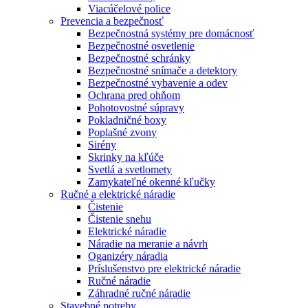
Viacúčelové police
Prevencia a bezpečnosť
Bezpečnostná systémy pre domácnosť
Bezpečnostné osvetlenie
Bezpečnostné schránky
Bezpečnostné snímače a detektory
Bezpečnostné vybavenie a odev
Ochrana pred ohňom
Pohotovostné súpravy
Pokladničné boxy
Poplašné zvony
Sirény
Skrinky na kľúče
Svetlá a svetlomety
Zamykateľné okenné kľučky
Ručné a elektrické náradie
Čistenie
Čistenie snehu
Elektrické náradie
Náradie na meranie a návrh
Oganizéry náradia
Príslušenstvo pre elektrické náradie
Ručné náradie
Záhradné ručné náradie
Stavebné potreby