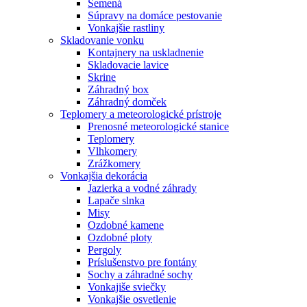
Semená
Súpravy na domáce pestovanie
Vonkajšie rastliny
Skladovanie vonku
Kontajnery na uskladnenie
Skladovacie lavice
Skrine
Záhradný box
Záhradný domček
Teplomery a meteorologické prístroje
Prenosné meteorologické stanice
Teplomery
Vlhkomery
Zrážkomery
Vonkajšia dekorácia
Jazierka a vodné záhrady
Lapače slnka
Misy
Ozdobné kamene
Ozdobné ploty
Pergoly
Príslušenstvo pre fontány
Sochy a záhradné sochy
Vonkajiše sviečky
Vonkajšie osvetlenie