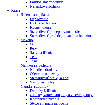
Fashion smarthodinky
Náramkové hodinky
Krása
Holenie a depilácia
Depilovanie
Elektrické holenie
Ručné holenie
Starostlivosť po depilovaní a holení
Starostlivosť pred depilovaním a holením
Makeup
Oči
Pery
Sady na líčenie
Telo
Tvár
Manikúra a pedikúra
Náradie a doplnky
Ošetrenie na nechty
Starostlivosť o ruky a nohy
Vzory na nechty
Náradie a doplnky
Doplnky k líčeniu
Guličky, vatové tampóny a vatové tyčinky
Kompaktné zrkadlá
Štetce a náradie na líčenie