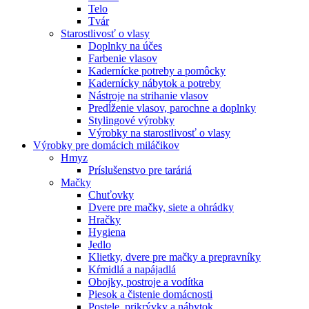
Telo
Tvár
Starostlivosť o vlasy
Doplnky na účes
Farbenie vlasov
Kadernícke potreby a pomôcky
Kadernícky nábytok a potreby
Nástroje na strihanie vlasov
Predĺženie vlasov, parochne a doplnky
Stylingové výrobky
Výrobky na starostlivosť o vlasy
Výrobky pre domácich miláčikov
Hmyz
Príslušenstvo pre taráriá
Mačky
Chuťovky
Dvere pre mačky, siete a ohrádky
Hračky
Hygiena
Jedlo
Klietky, dvere pre mačky a prepravníky
Kŕmidlá a napájadlá
Obojky, postroje a vodítka
Piesok a čistenie domácnosti
Postele, prikrývky a nábytok