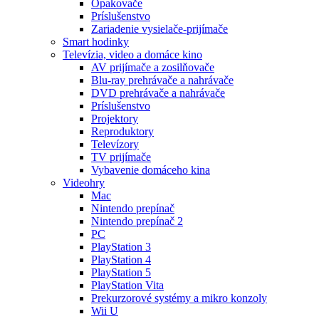
Opakovače
Príslušenstvo
Zariadenie vysielače-prijímače
Smart hodinky
Televízia, video a domáce kino
AV prijímače a zosilňovače
Blu-ray prehrávače a nahrávače
DVD prehrávače a nahrávače
Príslušenstvo
Projektory
Reproduktory
Televízory
TV prijímače
Vybavenie domáceho kina
Videohry
Mac
Nintendo prepínač
Nintendo prepínač 2
PC
PlayStation 3
PlayStation 4
PlayStation 5
PlayStation Vita
Prekurzorové systémy a mikro konzoly
Wii U