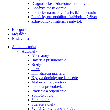
Diagnostické a zdravotné monitory
Dodávka mastektomie
Pomôcky na pracovnú a fyzikálnu terapiu
Pomôcky pre mobilitu a každodenný život
Zdravotnícky materiál a nábytok
Kategórie
Môj účet
Nastavenia
Auto a motorka
Autodiely
Alternátory
Batérie a príslušenstvo
Brzdy
Filtre
Klimatizácia interiéru
Kryty a doplnky pre karosérie
Motory a diely motora
Pohon a prevodovka
Riadenie a odpruženie
Spínače a relé
Štart motora
Stierače a diely
Svetlá, žiarovky a smerovky