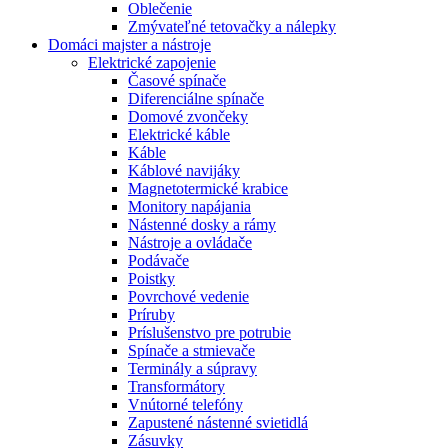
Oblečenie
Zmývateľné tetovačky a nálepky
Domáci majster a nástroje
Elektrické zapojenie
Časové spínače
Diferenciálne spínače
Domové zvončeky
Elektrické káble
Káble
Káblové navijáky
Magnetotermické krabice
Monitory napájania
Nástenné dosky a rámy
Nástroje a ovládače
Podávače
Poistky
Povrchové vedenie
Príruby
Príslušenstvo pre potrubie
Spínače a stmievače
Terminály a súpravy
Transformátory
Vnútorné telefóny
Zapustené nástenné svietidlá
Zásuvky