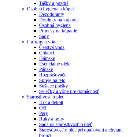
Tašky a puzdrá
Osobná hygiena a kúpeľ
Dezodoranty
Doplnky na kúpanie
Osobná hygiena
Prímesy na kúpanie
Sady
Parfumy a vône
Čerstvá voda
Chlapci
Dámske
Esenciálne oleje
Pánske
Rozprašovače
Spreje na telo
Sušiace prášky
Sviečky a vône pre domácnosť
Starostlivosť o pleť
Krk a dekolt
Oči
Pery
Ruky a nohy
Sada na starostlivosť o pleť
Starostlivosť o pleť pri opaľovaní a chytaní
bronzu