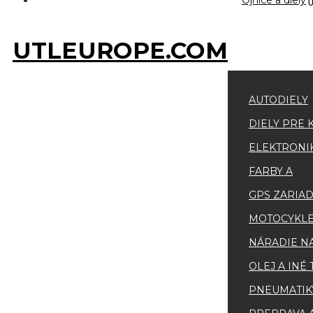
Ojnice a diely
UTLEUROPE.COM
AUTODIELY
DIELY PRE 
ELEKTRONI
FARBY A
GPS ZARIA
MOTOCYKLE
NÁRADIE N
OLEJ A INÉ
PNEUMATIKY