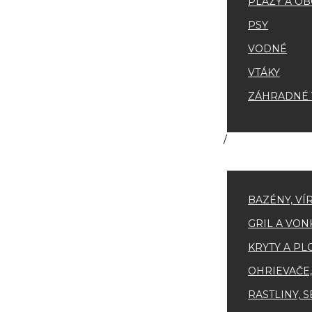
PLAZY A OB
PSY
VODNÉ
VTÁKY
ZÁHRADNÉ V
BAZÉNY, VÍ
GRIL A VON
KRYTY A PL
OHRIEVAČE,
RASTLINY, 