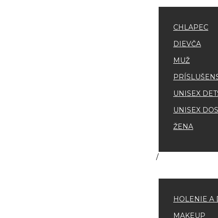
CHLAPEC
DIEVČA
MUŽ
PRÍSLUŠEN
UNISEX DET
UNISEX DOS
ŽENA
HOLENIE A 
MAKEUP