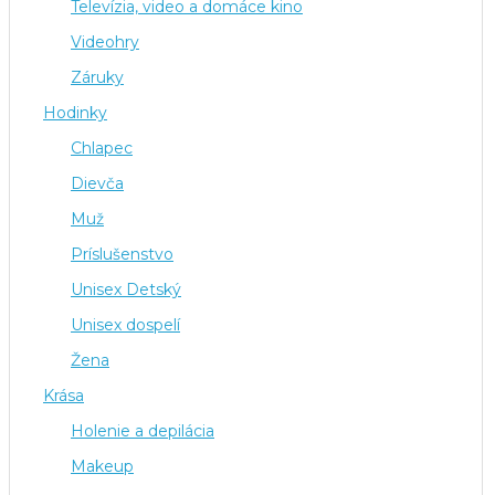
Televízia, video a domáce kino
Videohry
Záruky
Hodinky
Chlapec
Dievča
Muž
Príslušenstvo
Unisex Detský
Unisex dospelí
Žena
Krása
Holenie a depilácia
Makeup