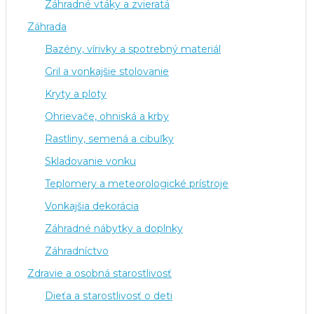
Záhradné vtáky a zvieratá
Záhrada
Bazény, vírivky a spotrebný materiál
Gril a vonkajšie stolovanie
Kryty a ploty
Ohrievače, ohniská a krby
Rastliny, semená a cibuľky
Skladovanie vonku
Teplomery a meteorologické prístroje
Vonkajšia dekorácia
Záhradné nábytky a doplnky
Záhradníctvo
Zdravie a osobná starostlivosť
Dieťa a starostlivosť o deti