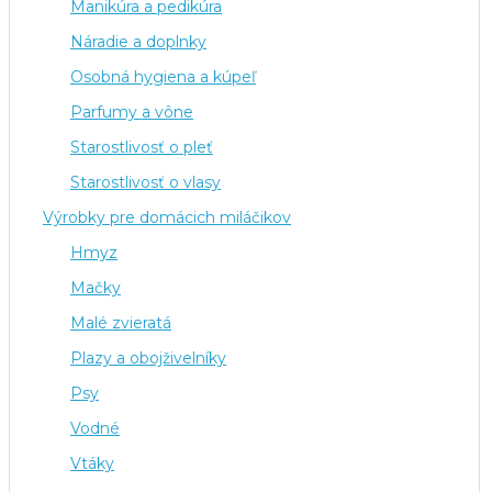
Manikúra a pedikúra
Náradie a doplnky
Osobná hygiena a kúpeľ
Parfumy a vône
Starostlivosť o pleť
Starostlivosť o vlasy
Výrobky pre domácich miláčikov
Hmyz
Mačky
Malé zvieratá
Plazy a obojživelníky
Psy
Vodné
Vtáky