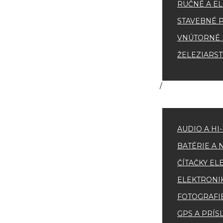
RUČNÉ A EL
STAVEBNÉ 
VNÚTORNÉ 
ŽELEZIARS
AUDIO A HI
BATÉRIE A 
ČÍTAČKY EL
ELEKTRONI
FOTOGRAFI
GPS A PRÍ