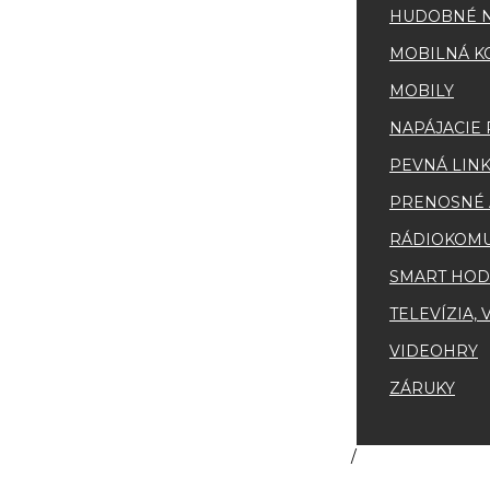
HUDOBNÉ N
MOBILNÁ K
MOBILY
NAPÁJACIE
PEVNÁ LINK
PRENOSNÉ 
RÁDIOKOMU
SMART HOD
TELEVÍZIA,
VIDEOHRY
ZÁRUKY