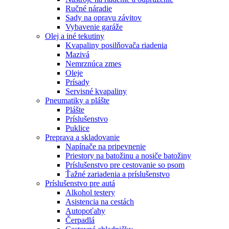
Ručné náradie
Sady na opravu závitov
Vybavenie garáže
Olej a iné tekutiny
Kvapaliny posilňovača riadenia
Mazivá
Nemrznúca zmes
Oleje
Prísady
Servisné kvapaliny
Pneumatiky a plášte
Plášte
Príslušenstvo
Puklice
Preprava a skladovanie
Napínače na pripevnenie
Priestory na batožinu a nosiče batožiny
Príslušenstvo pre cestovanie so psom
Ťažné zariadenia a príslušenstvo
Príslušenstvo pre autá
Alkohol testery
Asistencia na cestách
Autopoťahy
Čerpadlá