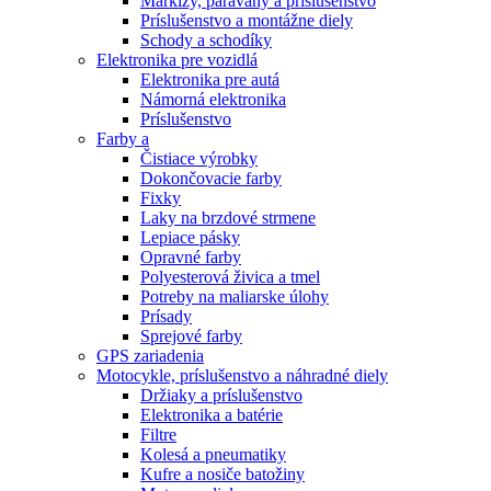
Markízy, paravány a príslušenstvo
Príslušenstvo a montážne diely
Schody a schodíky
Elektronika pre vozidlá
Elektronika pre autá
Námorná elektronika
Príslušenstvo
Farby a
Čistiace výrobky
Dokončovacie farby
Fixky
Laky na brzdové strmene
Lepiace pásky
Opravné farby
Polyesterová živica a tmel
Potreby na maliarske úlohy
Prísady
Sprejové farby
GPS zariadenia
Motocykle, príslušenstvo a náhradné diely
Držiaky a príslušenstvo
Elektronika a batérie
Filtre
Kolesá a pneumatiky
Kufre a nosiče batožiny