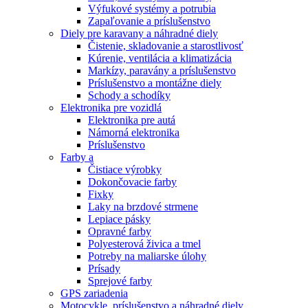
Výfukové systémy a potrubia
Zapaľovanie a príslušenstvo
Diely pre karavany a náhradné diely
Čistenie, skladovanie a starostlivosť
Kúrenie, ventilácia a klimatizácia
Markízy, paravány a príslušenstvo
Príslušenstvo a montážne diely
Schody a schodíky
Elektronika pre vozidlá
Elektronika pre autá
Námorná elektronika
Príslušenstvo
Farby a
Čistiace výrobky
Dokončovacie farby
Fixky
Laky na brzdové strmene
Lepiace pásky
Opravné farby
Polyesterová živica a tmel
Potreby na maliarske úlohy
Prísady
Sprejové farby
GPS zariadenia
Motocykle, príslušenstvo a náhradné diely