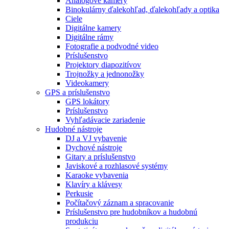
Analógové kamery
Binokulárny ďalekohľad, ďalekohľady a optika
Ciele
Digitálne kamery
Digitálne rámy
Fotografie a podvodné video
Príslušenstvo
Projektory diapozitívov
Trojnožky a jednonožky
Videokamery
GPS a príslušenstvo
GPS lokátory
Príslušenstvo
Vyhľadávacie zariadenie
Hudobné nástroje
DJ a VJ vybavenie
Dychové nástroje
Gitary a príslušenstvo
Javiskové a rozhlasové systémy
Karaoke vybavenia
Klavíry a klávesy
Perkusie
Počítačový záznam a spracovanie
Príslušenstvo pre hudobníkov a hudobnú
produkciu