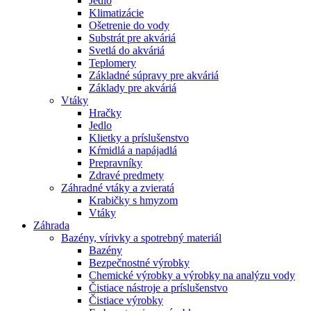
Jedlo
Klimatizácie
Ošetrenie do vody
Substrát pre akváriá
Svetlá do akváriá
Teplomery
Základné súpravy pre akváriá
Základy pre akváriá
Vtáky
Hračky
Jedlo
Klietky a príslušenstvo
Kŕmidlá a napájadlá
Prepravníky
Zdravé predmety
Záhradné vtáky a zvieratá
Krabičky s hmyzom
Vtáky
Záhrada
Bazény, vírivky a spotrebný materiál
Bazény
Bezpečnostné výrobky
Chemické výrobky a výrobky na analýzu vody
Čistiace nástroje a príslušenstvo
Čistiace výrobky