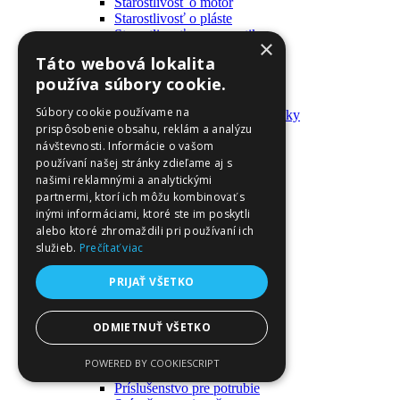
Starostlivosť o motor
Starostlivosť o pláste
Starostlivosť o pneumatiky
×
Výrobky pre fanúšikov
Táto webová lokalita
Batohy a tašky
používa súbory cookie.
Kľúčenky
Oblečenie
Súbory cookie používame na
Zmývateľné tetovačky a nálepky
prispôsobenie obsahu, reklám a analýzu
Domáci majster a nástroje
návštevnosti. Informácie o vašom
Elektrické zapojenie
Časové spínače
používaní našej stránky zdieľame aj s
Diferenciálne spínače
našimi reklamnými a analytickými
Domové zvončeky
partnermi, ktorí ich môžu kombinovať s
Elektrické káble
inými informáciami, ktoré ste im poskytli
Káble
alebo ktoré zhromaždili pri používaní ich
Káblové navijáky
služieb.
Prečítať viac
Magnetotermické krabice
Monitory napájania
PRIJAŤ VŠETKO
Nástenné dosky a rámy
Nástroje a ovládače
Podávače
ODMIETNUŤ VŠETKO
Poistky
Povrchové vedenie
POWERED BY COOKIESCRIPT
Príruby
Príslušenstvo pre potrubie