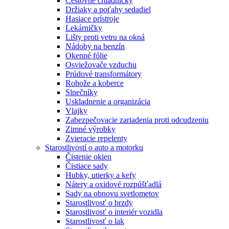
Cestovné chladničky
Držiaky a poťahy sedadiel
Hasiace prístroje
Lekárničky
Lišty proti vetru na okná
Nádoby na benzín
Okenné fólie
Osviežovače vzduchu
Prúdové transformátory
Rohože a koberce
Slnečníky
Uskladnenie a organizácia
Vlajky
Zabezpečovacie zariadenia proti odcudzeniu
Zimné výrobky
Zvieracie repelenty
Starostlivostí o auto a motorku
Čistenie okien
Čistiace sady
Hubky, utierky a kefy
Nátery a oxidové rozpúšťadlá
Sady na obnovu svetlometov
Starostlivosť o brzdy
Starostlivosť o interiér vozidla
Starostlivosť o lak