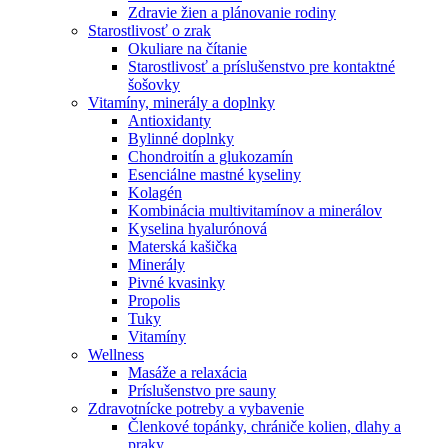
Zdravie žien a plánovanie rodiny
Starostlivosť o zrak
Okuliare na čítanie
Starostlivosť a príslušenstvo pre kontaktné
šošovky
Vitamíny, minerály a doplnky
Antioxidanty
Bylinné doplnky
Chondroitín a glukozamín
Esenciálne mastné kyseliny
Kolagén
Kombinácia multivitamínov a minerálov
Kyselina hyalurónová
Materská kašička
Minerály
Pivné kvasinky
Propolis
Tuky
Vitamíny
Wellness
Masáže a relaxácia
Príslušenstvo pre sauny
Zdravotnícke potreby a vybavenie
Členkové topánky, chrániče kolien, dlahy a
praky