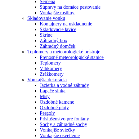
Semená
Súpravy na domáce pestovanie
Vonkajšie rastliny
Skladovanie vonku
Kontajnery na uskladnenie
Skladovacie lavice
Skrine
Záhradný box
Záhradný domček
Teplomery a meteorologické prístroje
Prenosné meteorologické stanice
Teplomery
Vlhkomery
Zrážkomery
Vonkajšia dekorácia
Jazierka a vodné záhrady
Lapače slnka
Misy
Ozdobné kamene
Ozdobné ploty
Pergoly
Príslušenstvo pre fontány
Sochy a záhradné sochy
Vonkajiše sviečky
Vonkajšie osvetlenie