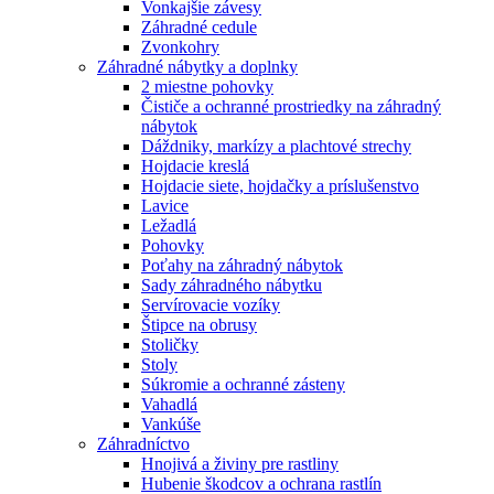
Vonkajšie závesy
Záhradné cedule
Zvonkohry
Záhradné nábytky a doplnky
2 miestne pohovky
Čističe a ochranné prostriedky na záhradný
nábytok
Dáždniky, markízy a plachtové strechy
Hojdacie kreslá
Hojdacie siete, hojdačky a príslušenstvo
Lavice
Ležadlá
Pohovky
Poťahy na záhradný nábytok
Sady záhradného nábytku
Servírovacie vozíky
Štipce na obrusy
Stoličky
Stoly
Súkromie a ochranné zásteny
Vahadlá
Vankúše
Záhradníctvo
Hnojivá a živiny pre rastliny
Hubenie škodcov a ochrana rastlín