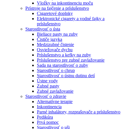
Vložky na inkontinenciu moču
Prístroje na fajčenie a príslušenstvo
Cigaretové doplnky
Elektronické cigarety a vodné fajky a
príslušenstvo
Starostlivosť o ústa
Bieliace pasty na zuby
Čističe jazyka
Medzizubné čistenie
Osviežovače dychu
Príslušenstvo a kefky na zuby
Príslušenstvo pre zubné zavlažovanie
Sada na starostlivosť o zuby
Starostlivosť o chrup
Starostlivosť o ústnu dutinu detí
Ústne vody
Zubné pasty
Zubné zavlažovanie
Starostlivosť o zdravie
Alternatívne terapie
Inkontinencia
Parné inhalátory, rozprašovače a príslušenstvo
Pedikúra
Prvá pomoc
Starostlivosť o uši