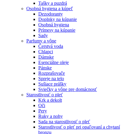
Tašky a puzdrá
Osobná hygiena a kúpeľ
Dezodoranty
Doplnky na kúpanie
Osobná hygiena
Prímesy na kúpanie
Sady
Parfumy a vône
Čerstvá voda
Chlapci
Dámske
Esenciálne oleje
Pánske
Rozprašovače
Spreje na telo
Sušiace prášky
Sviečky a vône pre domácnosť
Starostlivosť o pleť
Krk a dekolt
Oči
Pery
Ruky a nohy
Sada na starostlivosť o pleť
Starostlivosť o pleť pri opaľovaní a chytaní
bronzu