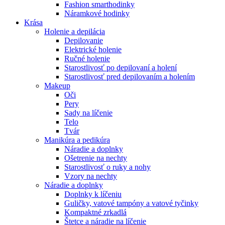
Fashion smarthodinky
Náramkové hodinky
Krása
Holenie a depilácia
Depilovanie
Elektrické holenie
Ručné holenie
Starostlivosť po depilovaní a holení
Starostlivosť pred depilovaním a holením
Makeup
Oči
Pery
Sady na líčenie
Telo
Tvár
Manikúra a pedikúra
Náradie a doplnky
Ošetrenie na nechty
Starostlivosť o ruky a nohy
Vzory na nechty
Náradie a doplnky
Doplnky k líčeniu
Guličky, vatové tampóny a vatové tyčinky
Kompaktné zrkadlá
Štetce a náradie na líčenie