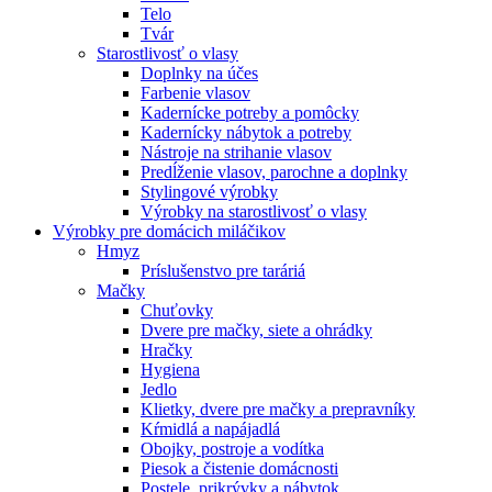
Telo
Tvár
Starostlivosť o vlasy
Doplnky na účes
Farbenie vlasov
Kadernícke potreby a pomôcky
Kadernícky nábytok a potreby
Nástroje na strihanie vlasov
Predĺženie vlasov, parochne a doplnky
Stylingové výrobky
Výrobky na starostlivosť o vlasy
Výrobky pre domácich miláčikov
Hmyz
Príslušenstvo pre taráriá
Mačky
Chuťovky
Dvere pre mačky, siete a ohrádky
Hračky
Hygiena
Jedlo
Klietky, dvere pre mačky a prepravníky
Kŕmidlá a napájadlá
Obojky, postroje a vodítka
Piesok a čistenie domácnosti
Postele, prikrývky a nábytok