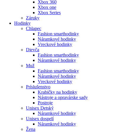
Xbox 360
Xbox one
Xbox Series
Záruky
Hodinky
Chlapec
Fashion smarthodinky
Náramkové hodinky
Vreckové hodinky
Dievča
Fashion smarthodinky
Náramkové hodinky
Muž
Fashion smarthodinky
Náramkové hodinky
Vreckové hodinky
Príslušenstvo
Krabičky na hodinky
Nástroje a opravárske sady
Postroje
Unisex Detský
Náramkové hodinky
Unisex dospelí
Náramkové hodinky
Žena