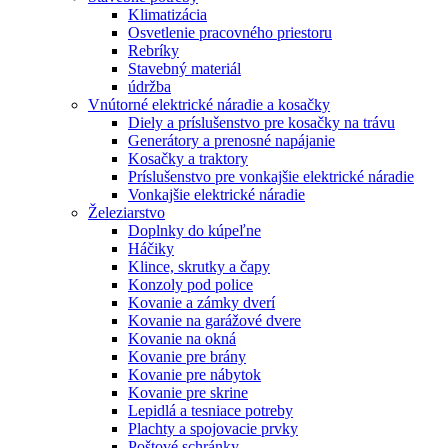
Klimatizácia
Osvetlenie pracovného priestoru
Rebríky
Stavebný materiál
údržba
Vnútorné elektrické náradie a kosačky
Diely a príslušenstvo pre kosačky na trávu
Generátory a prenosné napájanie
Kosačky a traktory
Príslušenstvo pre vonkajšie elektrické náradie
Vonkajšie elektrické náradie
Železiarstvo
Doplnky do kúpeľne
Háčiky
Klince, skrutky a čapy
Konzoly pod police
Kovanie a zámky dverí
Kovanie na garážové dvere
Kovanie na okná
Kovanie pre brány
Kovanie pre nábytok
Kovanie pre skrine
Lepidlá a tesniace potreby
Plachty a spojovacie prvky
Poštové schránky