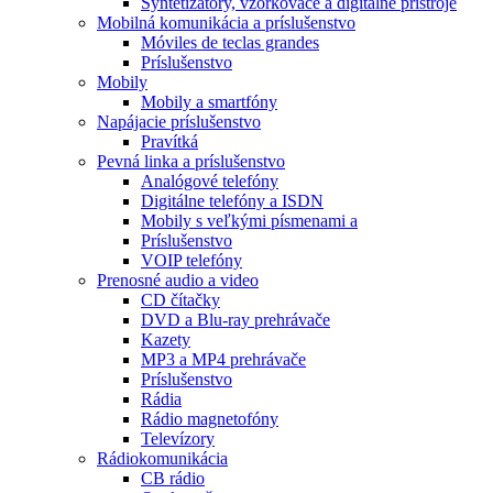
Syntetizátory, vzorkovače a digitálne prístroje
Mobilná komunikácia a príslušenstvo
Móviles de teclas grandes
Príslušenstvo
Mobily
Mobily a smartfóny
Napájacie príslušenstvo
Pravítká
Pevná linka a príslušenstvo
Analógové telefóny
Digitálne telefóny a ISDN
Mobily s veľkými písmenami a
Príslušenstvo
VOIP telefóny
Prenosné audio a video
CD čítačky
DVD a Blu-ray prehrávače
Kazety
MP3 a MP4 prehrávače
Príslušenstvo
Rádia
Rádio magnetofóny
Televízory
Rádiokomunikácia
CB rádio