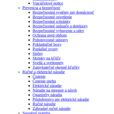
Viacúčelové police
Prevencia a bezpečnosť
Bezpečnostná systémy pre domácnosť
Bezpečnostné osvetlenie
Bezpečnostné schránky
Bezpečnostné snímače a detektory
Bezpečnostné vybavenie a odev
Ochrana pred ohňom
Pohotovostné súpravy
Pokladničné boxy
Poplašné zvony
Sirény
Skrinky na kľúče
Svetlá a svetlomety
Zamykateľné okenné kľučky
Ručné a elektrické náradie
Čistenie
Čistenie snehu
Elektrické náradie
Náradie na meranie a návrh
Oganizéry náradia
Príslušenstvo pre elektrické náradie
Ručné náradie
Záhradné ručné náradie
Stavebné potreby