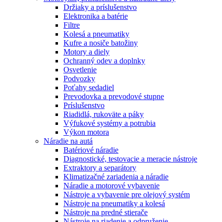
Držiaky a príslušenstvo
Elektronika a batérie
Filtre
Kolesá a pneumatiky
Kufre a nosiče batožiny
Motory a diely
Ochranný odev a doplnky
Osvetlenie
Podvozky
Poťahy sedadiel
Prevodovka a prevodové stupne
Príslušenstvo
Riadidlá, rukoväte a páky
Výfukové systémy a potrubia
Výkon motora
Náradie na autá
Batériové náradie
Diagnostické, testovacie a meracie nástroje
Extraktory a separátory
Klimatizačné zariadenia a náradie
Náradie a motorové vybavenie
Nástroje a vybavenie pre olejový systém
Nástroje na pneumatiky a kolesá
Nástroje na predné stierače
Nástroje na riadenie a odpruženie