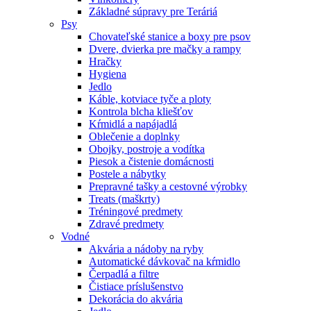
Základné súpravy pre Teráriá
Psy
Chovateľské stanice a boxy pre psov
Dvere, dvierka pre mačky a rampy
Hračky
Hygiena
Jedlo
Káble, kotviace tyče a ploty
Kontrola blcha kliešťov
Kŕmidlá a napájadlá
Oblečenie a doplnky
Obojky, postroje a vodítka
Piesok a čistenie domácnosti
Postele a nábytky
Prepravné tašky a cestovné výrobky
Treats (maškrty)
Tréningové predmety
Zdravé predmety
Vodné
Akvária a nádoby na ryby
Automatické dávkovač na kŕmidlo
Čerpadlá a filtre
Čistiace príslušenstvo
Dekorácia do akvária