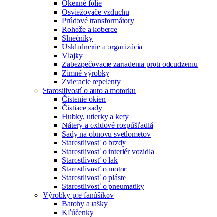
Okenné fólie
Osviežovače vzduchu
Prúdové transformátory
Rohože a koberce
Slnečníky
Uskladnenie a organizácia
Vlajky
Zabezpečovacie zariadenia proti odcudzeniu
Zimné výrobky
Zvieracie repelenty
Starostlivostí o auto a motorku
Čistenie okien
Čistiace sady
Hubky, utierky a kefy
Nátery a oxidové rozpúšťadlá
Sady na obnovu svetlometov
Starostlivosť o brzdy
Starostlivosť o interiér vozidla
Starostlivosť o lak
Starostlivosť o motor
Starostlivosť o pláste
Starostlivosť o pneumatiky
Výrobky pre fanúšikov
Batohy a tašky
Kľúčenky