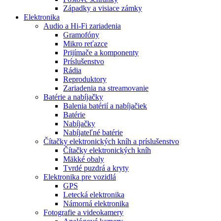
Západky a visiace zámky
Elektronika
Audio a Hi-Fi zariadenia
Gramofóny
Mikro reťazce
Prijímače a komponenty
Príslušenstvo
Rádia
Reproduktory
Zariadenia na streamovanie
Batérie a nabíjačky
Balenia batérií a nabíjačiek
Batérie
Nabíjačky
Nabíjateľné batérie
Čítačky elektronických kníh a príslušenstvo
Čítačky elektronických kníh
Mäkké obaly
Tvrdé puzdrá a kryty
Elektronika pre vozidlá
GPS
Letecká elektronika
Námorná elektronika
Fotografie a videokamery