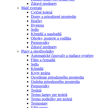
Zdravé predmety
Malé zvieratá
Cvičné kolesá
Domy a prirodzené prostredie
Hračky
Hygiena
Jedlo
Kŕmidlá a napájadlá
Obojky, postroje a vodítka
Prepravníky
Zdravé predmety
Plazy a obojživelníky
Automatické časovače a riadiace systémy
Filtre a čerpadlá
Jedlo
Kŕmidlá
Kryty terária
Osvetlenie prirodzeného prostredia
Ozdoba prirodzeného prostredia
Prepravníky
Teráriá
Termo lampy pre teráriá
Termo podložky pre teráriá
Termostaty
Vlhkomery