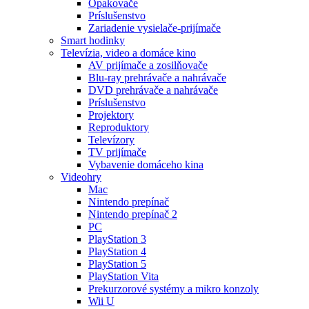
Opakovače
Príslušenstvo
Zariadenie vysielače-prijímače
Smart hodinky
Televízia, video a domáce kino
AV prijímače a zosilňovače
Blu-ray prehrávače a nahrávače
DVD prehrávače a nahrávače
Príslušenstvo
Projektory
Reproduktory
Televízory
TV prijímače
Vybavenie domáceho kina
Videohry
Mac
Nintendo prepínač
Nintendo prepínač 2
PC
PlayStation 3
PlayStation 4
PlayStation 5
PlayStation Vita
Prekurzorové systémy a mikro konzoly
Wii U