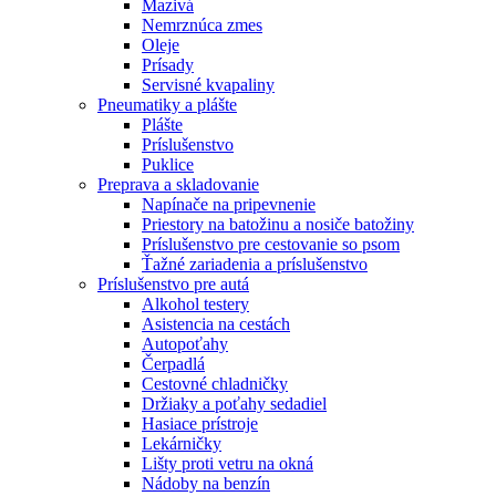
Mazivá
Nemrznúca zmes
Oleje
Prísady
Servisné kvapaliny
Pneumatiky a plášte
Plášte
Príslušenstvo
Puklice
Preprava a skladovanie
Napínače na pripevnenie
Priestory na batožinu a nosiče batožiny
Príslušenstvo pre cestovanie so psom
Ťažné zariadenia a príslušenstvo
Príslušenstvo pre autá
Alkohol testery
Asistencia na cestách
Autopoťahy
Čerpadlá
Cestovné chladničky
Držiaky a poťahy sedadiel
Hasiace prístroje
Lekárničky
Lišty proti vetru na okná
Nádoby na benzín