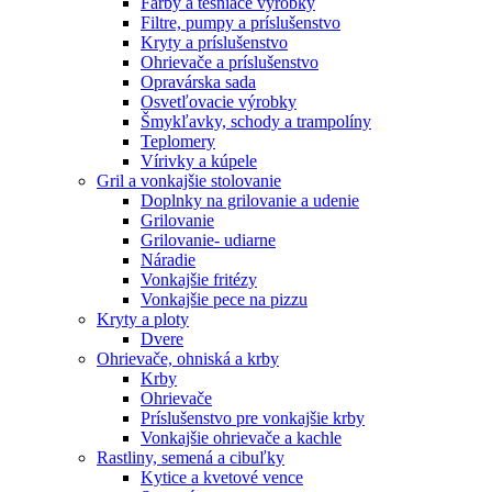
Farby a tesniace výrobky
Filtre, pumpy a príslušenstvo
Kryty a príslušenstvo
Ohrievače a príslušenstvo
Opravárska sada
Osvetľovacie výrobky
Šmykľavky, schody a trampolíny
Teplomery
Vírivky a kúpele
Gril a vonkajšie stolovanie
Doplnky na grilovanie a udenie
Grilovanie
Grilovanie- udiarne
Náradie
Vonkajšie fritézy
Vonkajšie pece na pizzu
Kryty a ploty
Dvere
Ohrievače, ohniská a krby
Krby
Ohrievače
Príslušenstvo pre vonkajšie krby
Vonkajšie ohrievače a kachle
Rastliny, semená a cibuľky
Kytice a kvetové vence