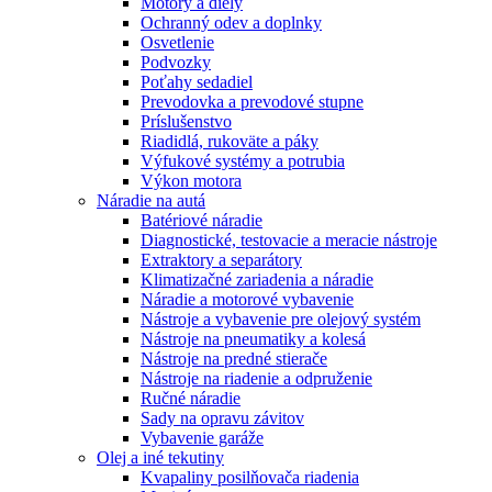
Motory a diely
Ochranný odev a doplnky
Osvetlenie
Podvozky
Poťahy sedadiel
Prevodovka a prevodové stupne
Príslušenstvo
Riadidlá, rukoväte a páky
Výfukové systémy a potrubia
Výkon motora
Náradie na autá
Batériové náradie
Diagnostické, testovacie a meracie nástroje
Extraktory a separátory
Klimatizačné zariadenia a náradie
Náradie a motorové vybavenie
Nástroje a vybavenie pre olejový systém
Nástroje na pneumatiky a kolesá
Nástroje na predné stierače
Nástroje na riadenie a odpruženie
Ručné náradie
Sady na opravu závitov
Vybavenie garáže
Olej a iné tekutiny
Kvapaliny posilňovača riadenia