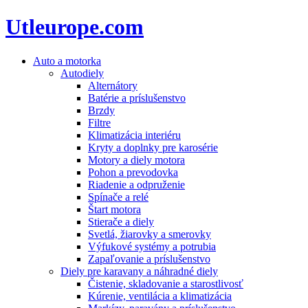
Utleurope.com
Auto a motorka
Autodiely
Alternátory
Batérie a príslušenstvo
Brzdy
Filtre
Klimatizácia interiéru
Kryty a doplnky pre karosérie
Motory a diely motora
Pohon a prevodovka
Riadenie a odpruženie
Spínače a relé
Štart motora
Stierače a diely
Svetlá, žiarovky a smerovky
Výfukové systémy a potrubia
Zapaľovanie a príslušenstvo
Diely pre karavany a náhradné diely
Čistenie, skladovanie a starostlivosť
Kúrenie, ventilácia a klimatizácia