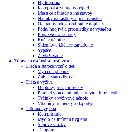
Hydropónia
Kompost a záhradný odpad
Mestské záhrady a iné stavby
Nádoby na rastliny a príslušenstvo
Ochranný odev a záhradné doplnky
Pôda, hnojivá a prostriedky na výsadbu
Preprava do záhrady
Ručné náradie
Skleníky a klíčiace zariadenie
Sypače
Zavlažovanie
Zdravie a osobná starostlivosť
Dieťa a starostlivosť o deti
Výmena plienok
Zubná starostlivosť
Diéta a výživa
Doplnky pre športovcov
Pomôcky na chudnutie a úbytok hmotnosti
Tyčinky a výživové nápoje
Vitamíny, minerály a doplnky
Intímna hygiena
Komprimuje
Mydlo na intímnu hygienu
Slipové vložky
Tampóny