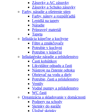
Zásuvky a AC zásuvky
Zásuvky a Schuko zásuvky
Farby, náradie a ošetrenie stien
Farby, nátery a rozpúšťadlá
Lepidlá na tapety
Náradie
Prípravný materiál
Tapeta
Inštalácia kúpeľne a kuchyne
Filtre a zmäkčovače
Potrubie v kuchyni
Potrubie v kúpeľni
Inštalatérske náradie a príslušenstvo
Časti kohútikov
Likvidátor odpadu a časti
Nástroje na čistenie odtoku
Ohrievač na vodu a diely
Potrubie, časti a príslušenstvo
Ventily
Vodné pumpy a príslušenstvo
WC časti
Organizácia a skladovanie v domácnosti
Podpery na schody
Skrinky do garáže
Úložné skrinky