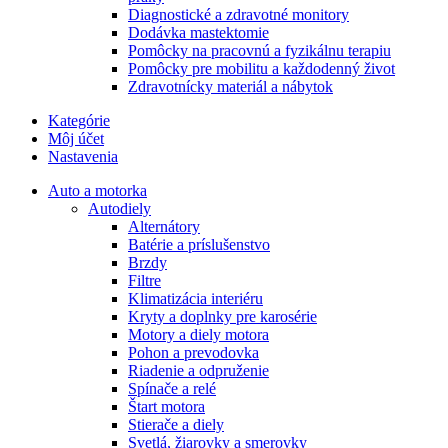
Diagnostické a zdravotné monitory
Dodávka mastektomie
Pomôcky na pracovnú a fyzikálnu terapiu
Pomôcky pre mobilitu a každodenný život
Zdravotnícky materiál a nábytok
Kategórie
Môj účet
Nastavenia
Auto a motorka
Autodiely
Alternátory
Batérie a príslušenstvo
Brzdy
Filtre
Klimatizácia interiéru
Kryty a doplnky pre karosérie
Motory a diely motora
Pohon a prevodovka
Riadenie a odpruženie
Spínače a relé
Štart motora
Stierače a diely
Svetlá, žiarovky a smerovky