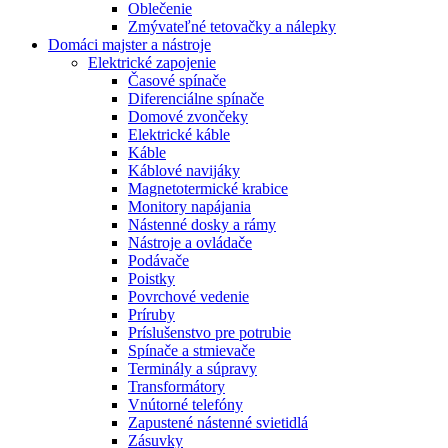
Oblečenie
Zmývateľné tetovačky a nálepky
Domáci majster a nástroje
Elektrické zapojenie
Časové spínače
Diferenciálne spínače
Domové zvončeky
Elektrické káble
Káble
Káblové navijáky
Magnetotermické krabice
Monitory napájania
Nástenné dosky a rámy
Nástroje a ovládače
Podávače
Poistky
Povrchové vedenie
Príruby
Príslušenstvo pre potrubie
Spínače a stmievače
Terminály a súpravy
Transformátory
Vnútorné telefóny
Zapustené nástenné svietidlá
Zásuvky