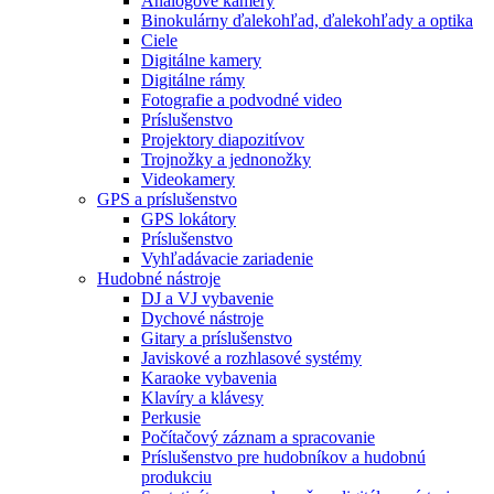
Analógové kamery
Binokulárny ďalekohľad, ďalekohľady a optika
Ciele
Digitálne kamery
Digitálne rámy
Fotografie a podvodné video
Príslušenstvo
Projektory diapozitívov
Trojnožky a jednonožky
Videokamery
GPS a príslušenstvo
GPS lokátory
Príslušenstvo
Vyhľadávacie zariadenie
Hudobné nástroje
DJ a VJ vybavenie
Dychové nástroje
Gitary a príslušenstvo
Javiskové a rozhlasové systémy
Karaoke vybavenia
Klavíry a klávesy
Perkusie
Počítačový záznam a spracovanie
Príslušenstvo pre hudobníkov a hudobnú
produkciu