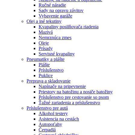
Ručné náradie
Sady na opravu závitov
Vybavenie garáže
Olej a iné tekutiny
Kvapaliny posilňovača riadenia
Mazivá
Nemrznúca zmes
Oleje
Prísady
Servisné kvapaliny
Pneumatiky a plášte
Plášte
Príslušenstvo
Puklice
Preprava a skladovanie
Napínače na pripevnenie
Priestory na batožinu a nosiče batožiny
Príslušenstvo pre cestovanie so psom
Ťažné zariadenia a príslušenstvo
Príslušenstvo pre autá
Alkohol testery
Asistencia na cestách
Autopoťahy
Čerpadlá