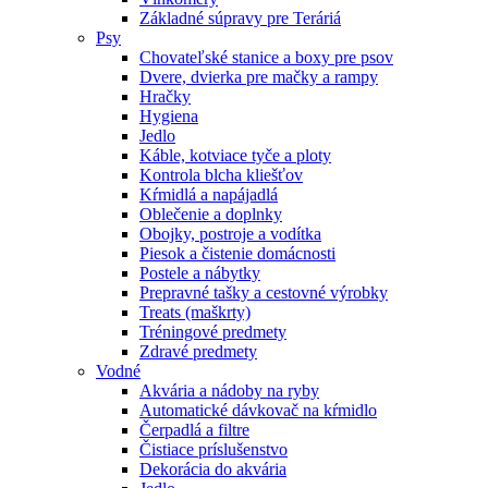
Základné súpravy pre Teráriá
Psy
Chovateľské stanice a boxy pre psov
Dvere, dvierka pre mačky a rampy
Hračky
Hygiena
Jedlo
Káble, kotviace tyče a ploty
Kontrola blcha kliešťov
Kŕmidlá a napájadlá
Oblečenie a doplnky
Obojky, postroje a vodítka
Piesok a čistenie domácnosti
Postele a nábytky
Prepravné tašky a cestovné výrobky
Treats (maškrty)
Tréningové predmety
Zdravé predmety
Vodné
Akvária a nádoby na ryby
Automatické dávkovač na kŕmidlo
Čerpadlá a filtre
Čistiace príslušenstvo
Dekorácia do akvária