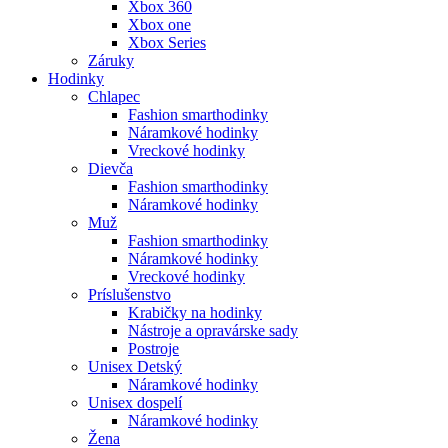
Xbox 360
Xbox one
Xbox Series
Záruky
Hodinky
Chlapec
Fashion smarthodinky
Náramkové hodinky
Vreckové hodinky
Dievča
Fashion smarthodinky
Náramkové hodinky
Muž
Fashion smarthodinky
Náramkové hodinky
Vreckové hodinky
Príslušenstvo
Krabičky na hodinky
Nástroje a opravárske sady
Postroje
Unisex Detský
Náramkové hodinky
Unisex dospelí
Náramkové hodinky
Žena