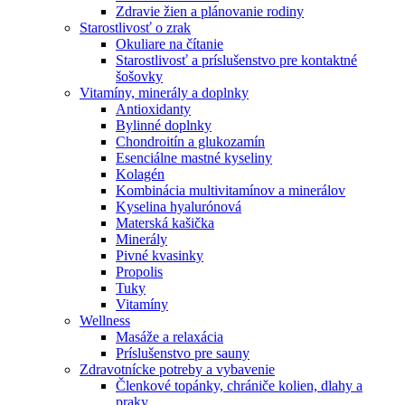
Zdravie žien a plánovanie rodiny
Starostlivosť o zrak
Okuliare na čítanie
Starostlivosť a príslušenstvo pre kontaktné
šošovky
Vitamíny, minerály a doplnky
Antioxidanty
Bylinné doplnky
Chondroitín a glukozamín
Esenciálne mastné kyseliny
Kolagén
Kombinácia multivitamínov a minerálov
Kyselina hyalurónová
Materská kašička
Minerály
Pivné kvasinky
Propolis
Tuky
Vitamíny
Wellness
Masáže a relaxácia
Príslušenstvo pre sauny
Zdravotnícke potreby a vybavenie
Členkové topánky, chrániče kolien, dlahy a
praky