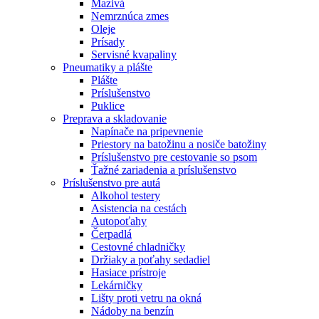
Mazivá
Nemrznúca zmes
Oleje
Prísady
Servisné kvapaliny
Pneumatiky a plášte
Plášte
Príslušenstvo
Puklice
Preprava a skladovanie
Napínače na pripevnenie
Priestory na batožinu a nosiče batožiny
Príslušenstvo pre cestovanie so psom
Ťažné zariadenia a príslušenstvo
Príslušenstvo pre autá
Alkohol testery
Asistencia na cestách
Autopoťahy
Čerpadlá
Cestovné chladničky
Držiaky a poťahy sedadiel
Hasiace prístroje
Lekárničky
Lišty proti vetru na okná
Nádoby na benzín