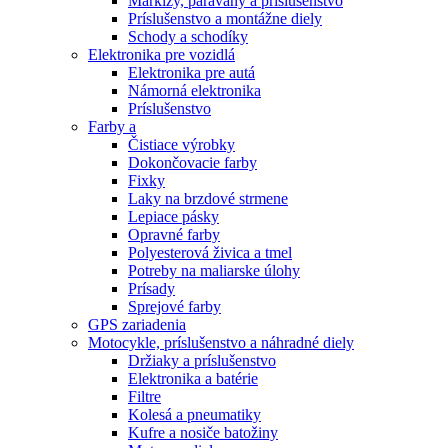
Markízy, paravány a príslušenstvo
Príslušenstvo a montážne diely
Schody a schodíky
Elektronika pre vozidlá
Elektronika pre autá
Námorná elektronika
Príslušenstvo
Farby a
Čistiace výrobky
Dokončovacie farby
Fixky
Laky na brzdové strmene
Lepiace pásky
Opravné farby
Polyesterová živica a tmel
Potreby na maliarske úlohy
Prísady
Sprejové farby
GPS zariadenia
Motocykle, príslušenstvo a náhradné diely
Držiaky a príslušenstvo
Elektronika a batérie
Filtre
Kolesá a pneumatiky
Kufre a nosiče batožiny