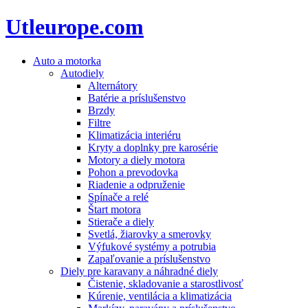
Utleurope.com
Auto a motorka
Autodiely
Alternátory
Batérie a príslušenstvo
Brzdy
Filtre
Klimatizácia interiéru
Kryty a doplnky pre karosérie
Motory a diely motora
Pohon a prevodovka
Riadenie a odpruženie
Spínače a relé
Štart motora
Stierače a diely
Svetlá, žiarovky a smerovky
Výfukové systémy a potrubia
Zapaľovanie a príslušenstvo
Diely pre karavany a náhradné diely
Čistenie, skladovanie a starostlivosť
Kúrenie, ventilácia a klimatizácia