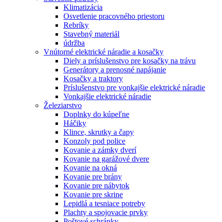
Klimatizácia
Osvetlenie pracovného priestoru
Rebríky
Stavebný materiál
údržba
Vnútorné elektrické náradie a kosačky
Diely a príslušenstvo pre kosačky na trávu
Generátory a prenosné napájanie
Kosačky a traktory
Príslušenstvo pre vonkajšie elektrické náradie
Vonkajšie elektrické náradie
Železiarstvo
Doplnky do kúpeľne
Háčiky
Klince, skrutky a čapy
Konzoly pod police
Kovanie a zámky dverí
Kovanie na garážové dvere
Kovanie na okná
Kovanie pre brány
Kovanie pre nábytok
Kovanie pre skrine
Lepidlá a tesniace potreby
Plachty a spojovacie prvky
Poštové schránky