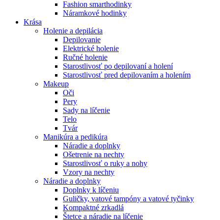
Fashion smarthodinky
Náramkové hodinky
Krása
Holenie a depilácia
Depilovanie
Elektrické holenie
Ručné holenie
Starostlivosť po depilovaní a holení
Starostlivosť pred depilovaním a holením
Makeup
Oči
Pery
Sady na líčenie
Telo
Tvár
Manikúra a pedikúra
Náradie a doplnky
Ošetrenie na nechty
Starostlivosť o ruky a nohy
Vzory na nechty
Náradie a doplnky
Doplnky k líčeniu
Guličky, vatové tampóny a vatové tyčinky
Kompaktné zrkadlá
Štetce a náradie na líčenie