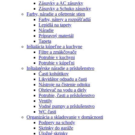
Zásuvky a AC zásuvky
Zásuvky a Schuko zásuvky
Farby, náradie a ošetrenie stien
Farby, nátery a rozpúšťadlá
Lepidlá na tapety
Náradie
Prípravný materiál
Tapeta
Inštalácia kúpeľne a kuchyne
Filtre a zmäkčovače
Potrubie v kuchyni
Potrubie v kúpeľni
Inštalatérske náradie a príslušenstvo
Časti kohútikov
Likvidátor odpadu a časti
Nástroje na čistenie odtoku
Ohrievač na vodu a diely
Potrubie, časti a príslušenstvo
Ventily
Vodné pumpy a príslušenstvo
WC časti
Organizácia a skladovanie v domácnosti
Podpery na schody
Skrinky do garáže
Úložné skrinky