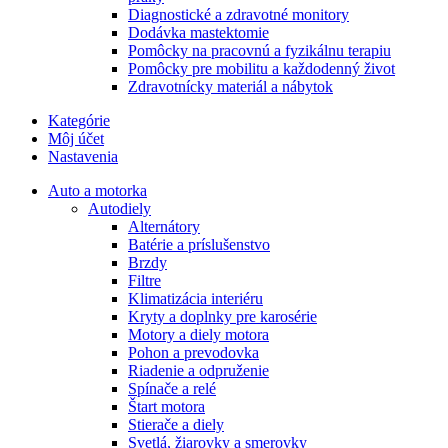
Diagnostické a zdravotné monitory
Dodávka mastektomie
Pomôcky na pracovnú a fyzikálnu terapiu
Pomôcky pre mobilitu a každodenný život
Zdravotnícky materiál a nábytok
Kategórie
Môj účet
Nastavenia
Auto a motorka
Autodiely
Alternátory
Batérie a príslušenstvo
Brzdy
Filtre
Klimatizácia interiéru
Kryty a doplnky pre karosérie
Motory a diely motora
Pohon a prevodovka
Riadenie a odpruženie
Spínače a relé
Štart motora
Stierače a diely
Svetlá, žiarovky a smerovky