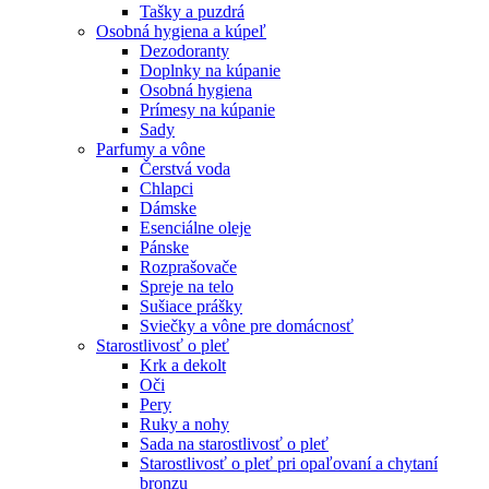
Tašky a puzdrá
Osobná hygiena a kúpeľ
Dezodoranty
Doplnky na kúpanie
Osobná hygiena
Prímesy na kúpanie
Sady
Parfumy a vône
Čerstvá voda
Chlapci
Dámske
Esenciálne oleje
Pánske
Rozprašovače
Spreje na telo
Sušiace prášky
Sviečky a vône pre domácnosť
Starostlivosť o pleť
Krk a dekolt
Oči
Pery
Ruky a nohy
Sada na starostlivosť o pleť
Starostlivosť o pleť pri opaľovaní a chytaní
bronzu