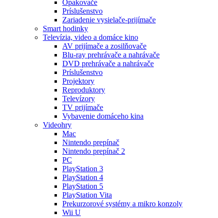
Opakovače
Príslušenstvo
Zariadenie vysielače-prijímače
Smart hodinky
Televízia, video a domáce kino
AV prijímače a zosilňovače
Blu-ray prehrávače a nahrávače
DVD prehrávače a nahrávače
Príslušenstvo
Projektory
Reproduktory
Televízory
TV prijímače
Vybavenie domáceho kina
Videohry
Mac
Nintendo prepínač
Nintendo prepínač 2
PC
PlayStation 3
PlayStation 4
PlayStation 5
PlayStation Vita
Prekurzorové systémy a mikro konzoly
Wii U