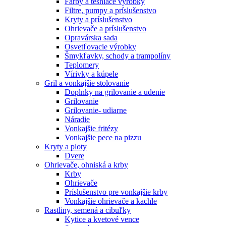
Farby a tesniace výrobky
Filtre, pumpy a príslušenstvo
Kryty a príslušenstvo
Ohrievače a príslušenstvo
Opravárska sada
Osvetľovacie výrobky
Šmykľavky, schody a trampolíny
Teplomery
Vírivky a kúpele
Gril a vonkajšie stolovanie
Doplnky na grilovanie a udenie
Grilovanie
Grilovanie- udiarne
Náradie
Vonkajšie fritézy
Vonkajšie pece na pizzu
Kryty a ploty
Dvere
Ohrievače, ohniská a krby
Krby
Ohrievače
Príslušenstvo pre vonkajšie krby
Vonkajšie ohrievače a kachle
Rastliny, semená a cibuľky
Kytice a kvetové vence