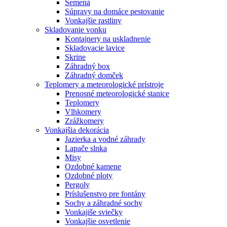
Semená
Súpravy na domáce pestovanie
Vonkajšie rastliny
Skladovanie vonku
Kontajnery na uskladnenie
Skladovacie lavice
Skrine
Záhradný box
Záhradný domček
Teplomery a meteorologické prístroje
Prenosné meteorologické stanice
Teplomery
Vlhkomery
Zrážkomery
Vonkajšia dekorácia
Jazierka a vodné záhrady
Lapače slnka
Misy
Ozdobné kamene
Ozdobné ploty
Pergoly
Príslušenstvo pre fontány
Sochy a záhradné sochy
Vonkajiše sviečky
Vonkajšie osvetlenie