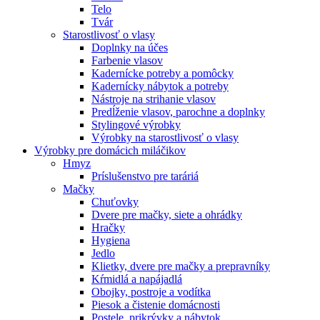
Telo
Tvár
Starostlivosť o vlasy
Doplnky na účes
Farbenie vlasov
Kadernícke potreby a pomôcky
Kadernícky nábytok a potreby
Nástroje na strihanie vlasov
Predĺženie vlasov, parochne a doplnky
Stylingové výrobky
Výrobky na starostlivosť o vlasy
Výrobky pre domácich miláčikov
Hmyz
Príslušenstvo pre taráriá
Mačky
Chuťovky
Dvere pre mačky, siete a ohrádky
Hračky
Hygiena
Jedlo
Klietky, dvere pre mačky a prepravníky
Kŕmidlá a napájadlá
Obojky, postroje a vodítka
Piesok a čistenie domácnosti
Postele, prikrývky a nábytok