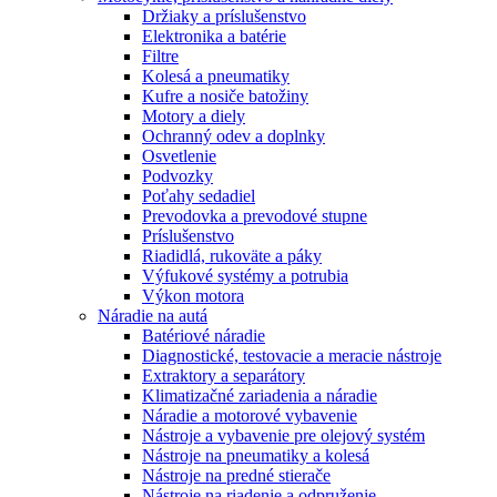
Držiaky a príslušenstvo
Elektronika a batérie
Filtre
Kolesá a pneumatiky
Kufre a nosiče batožiny
Motory a diely
Ochranný odev a doplnky
Osvetlenie
Podvozky
Poťahy sedadiel
Prevodovka a prevodové stupne
Príslušenstvo
Riadidlá, rukoväte a páky
Výfukové systémy a potrubia
Výkon motora
Náradie na autá
Batériové náradie
Diagnostické, testovacie a meracie nástroje
Extraktory a separátory
Klimatizačné zariadenia a náradie
Náradie a motorové vybavenie
Nástroje a vybavenie pre olejový systém
Nástroje na pneumatiky a kolesá
Nástroje na predné stierače
Nástroje na riadenie a odpruženie