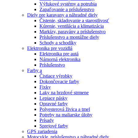
Výfukové systémy a potrubia
Zapaľovanie a príslušenstvo
Diely pre karavany a náhradné diely
Čistenie, skladovanie a starostlivosť
Kúrenie, ventilácia a klimatizácia
Markízy, paravány a príslušenstvo
Príslušenstvo a montážne diely
Schody a schodíky
Elektronika pre vozidlá
Elektronika pre autá
Námorná elektronika
Príslušenstvo
Farby a
Čistiace výrobky
Dokončovacie farby
Fixky
Laky na brzdové strmene
Lepiace pásky
Opravné farby
Polyesterová živica a tmel
Potreby na maliarske úlohy
Prísady
Sprejové farby
GPS zariadenia
Motocykle, príslušenstvo a náhradné diely