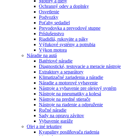
Motory a diely
Ochranný odev a doplnky
Osvetlenie
Podvozky
Poťahy sedadiel
Prevodovka a prevodové stupne
Príslušenstvo
Riadidlá, rukoväte a páky
Výfukové systémy a potrubia
Výkon motora
Náradie na autá
Batériové náradie
Diagnostické, testovacie a meracie nástroje
Extraktory a separátory
Klimatizačné zariadenia a náradie
Náradie a motorové vybavenie
Nástroje a vybavenie pre olejový systém
Nástroje na pneumatiky a kolesá
Nástroje na predné stierače
Nástroje na riadenie a odpruženie
Ručné náradie
Sady na opravu závitov
Vybavenie garáže
Olej a iné tekutiny
Kvapaliny posilňovača riadenia