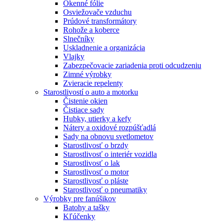
Okenné fólie
Osviežovače vzduchu
Prúdové transformátory
Rohože a koberce
Slnečníky
Uskladnenie a organizácia
Vlajky
Zabezpečovacie zariadenia proti odcudzeniu
Zimné výrobky
Zvieracie repelenty
Starostlivostí o auto a motorku
Čistenie okien
Čistiace sady
Hubky, utierky a kefy
Nátery a oxidové rozpúšťadlá
Sady na obnovu svetlometov
Starostlivosť o brzdy
Starostlivosť o interiér vozidla
Starostlivosť o lak
Starostlivosť o motor
Starostlivosť o pláste
Starostlivosť o pneumatiky
Výrobky pre fanúšikov
Batohy a tašky
Kľúčenky