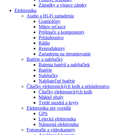
Západky a visiace zámky
Elektronika
Audio a Hi-Fi zariadenia
Gramofóny
Mikro reťazce
Prijímače a komponenty
Príslušenstvo
Rádia
Reproduktory
Zariadenia na streamovanie
Batérie a nabíjačky
Balenia batérií a nabíjačiek
Batérie
Nabíjačky
Nabíjateľné batérie
Čítačky elektronických kníh a príslušenstvo
Čítačky elektronických kníh
Mäkké obaly
Tvrdé puzdrá a kryty
Elektronika pre vozidlá
GPS
Letecká elektronika
Námorná elektronika
Fotografie a videokamery