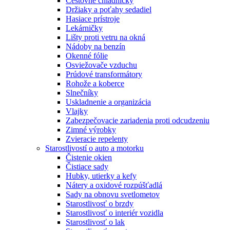
Cestovné chladničky
Držiaky a poťahy sedadiel
Hasiace prístroje
Lekárničky
Lišty proti vetru na okná
Nádoby na benzín
Okenné fólie
Osviežovače vzduchu
Prúdové transformátory
Rohože a koberce
Slnečníky
Uskladnenie a organizácia
Vlajky
Zabezpečovacie zariadenia proti odcudzeniu
Zimné výrobky
Zvieracie repelenty
Starostlivostí o auto a motorku
Čistenie okien
Čistiace sady
Hubky, utierky a kefy
Nátery a oxidové rozpúšťadlá
Sady na obnovu svetlometov
Starostlivosť o brzdy
Starostlivosť o interiér vozidla
Starostlivosť o lak