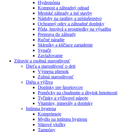
Hydropónia
Kompost a záhradný odpad
Mestské záhrady a iné stavby
Nádoby na rastliny a príslušenstvo
Ochranný odev a záhradné doplnky
Pôda, hnojivá a prostriedky na výsadbu
Preprava do záhrady
Ručné náradie
Skleníky a klíčiace zariadenie
Sypače
Zavlažovanie
Zdravie a osobná starostlivosť
Dieťa a starostlivosť o deti
Výmena plienok
Zubná starostlivosť
Diéta a výživa
Doplnky pre športovcov
Pomôcky na chudnutie a úbytok hmotnosti
Tyčinky a výživové nápoje
Vitamíny, minerály a doplnky
Intímna hygiena
Komprimuje
Mydlo na intímnu hygienu
Slipové vložky
Tampóny