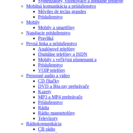
Syntetizátory, vzorkovače a digitálne prístroje
Mobilná komunikácia a príslušenstvo
Móviles de teclas grandes
Príslušenstvo
Mobily
Mobily a smartfóny
Napájacie príslušenstvo
Pravítká
Pevná linka a príslušenstvo
Analógové telefóny
Digitálne telefóny a ISDN
Mobily s veľkými písmenami a
Príslušenstvo
VOIP telefóny
Prenosné audio a video
CD čítačky
DVD a Blu-ray prehrávače
Kazety
MP3 a MP4 prehrávače
Príslušenstvo
Rádia
Rádio magnetofóny
Televízory
Rádiokomunikácia
CB rádio