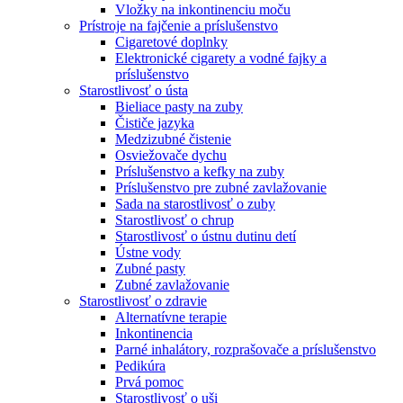
Vložky na inkontinenciu moču
Prístroje na fajčenie a príslušenstvo
Cigaretové doplnky
Elektronické cigarety a vodné fajky a
príslušenstvo
Starostlivosť o ústa
Bieliace pasty na zuby
Čističe jazyka
Medzizubné čistenie
Osviežovače dychu
Príslušenstvo a kefky na zuby
Príslušenstvo pre zubné zavlažovanie
Sada na starostlivosť o zuby
Starostlivosť o chrup
Starostlivosť o ústnu dutinu detí
Ústne vody
Zubné pasty
Zubné zavlažovanie
Starostlivosť o zdravie
Alternatívne terapie
Inkontinencia
Parné inhalátory, rozprašovače a príslušenstvo
Pedikúra
Prvá pomoc
Starostlivosť o uši