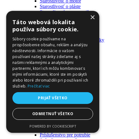
Starostlivosť o motor
Starostlivosť o pláste
Starostlivosť o pneumatiky
×
Výrobky pre fanúšikov
Táto webová lokalita
Batohy a tašky
používa súbory cookie.
Kľúčenky
Oblečenie
Súbory cookie používame na
Zmývateľné tetovačky a nálepky
prispôsobenie obsahu, reklám a analýzu
Domáci majster a nástroje
návštevnosti. Informácie o vašom
Elektrické zapojenie
Časové spínače
používaní našej stránky zdieľame aj s
Diferenciálne spínače
našimi reklamnými a analytickými
Domové zvončeky
partnermi, ktorí ich môžu kombinovať s
Elektrické káble
inými informáciami, ktoré ste im poskytli
Káble
alebo ktoré zhromaždili pri používaní ich
Káblové navijáky
služieb.
Prečítať viac
Magnetotermické krabice
Monitory napájania
PRIJAŤ VŠETKO
Nástenné dosky a rámy
Nástroje a ovládače
Podávače
ODMIETNUŤ VŠETKO
Poistky
Povrchové vedenie
POWERED BY COOKIESCRIPT
Príruby
Príslušenstvo pre potrubie