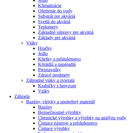
Jedlo
Klimatizácie
Ošetrenie do vody
Substrát pre akváriá
Svetlá do akváriá
Teplomery
Základné súpravy pre akváriá
Základy pre akváriá
Vtáky
Hračky
Jedlo
Klietky a príslušenstvo
Kŕmidlá a napájadlá
Prepravníky
Zdravé predmety
Záhradné vtáky a zvieratá
Krabičky s hmyzom
Vtáky
Záhrada
Bazény, vírivky a spotrebný materiál
Bazény
Bezpečnostné výrobky
Chemické výrobky a výrobky na analýzu vody
Čistiace nástroje a príslušenstvo
Čistiace výrobky