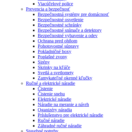
Viacúčelové police
Prevencia a bezpečnosť
Bezpečnostná systémy pre domácnosť
Bezpečnostné osvetlenie
Bezpečnostné schránky
Bezpečnostné snímače a detektory
Bezpečnostné vybavenie a odev
Ochrana pred ohňom
Pohotovostné súpravy
Pokladničné boxy
Poplašné zvony
Sirény
Skrinky na kľúče
Svetlá a svetlomety
Zamykateľné okenné kľučky
Ručné a elektrické náradie
Čistenie
Čistenie snehu
Elektrické náradie
Náradie na meranie a návrh
Oganizéry náradia
Príslušenstvo pre elektrické náradie
Ručné náradie
Záhradné ručné náradie
Stavebné potreby