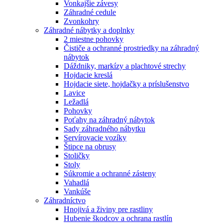
Vonkajšie závesy
Záhradné cedule
Zvonkohry
Záhradné nábytky a doplnky
2 miestne pohovky
Čističe a ochranné prostriedky na záhradný
nábytok
Dáždniky, markízy a plachtové strechy
Hojdacie kreslá
Hojdacie siete, hojdačky a príslušenstvo
Lavice
Ležadlá
Pohovky
Poťahy na záhradný nábytok
Sady záhradného nábytku
Servírovacie vozíky
Štipce na obrusy
Stoličky
Stoly
Súkromie a ochranné zásteny
Vahadlá
Vankúše
Záhradníctvo
Hnojivá a živiny pre rastliny
Hubenie škodcov a ochrana rastlín