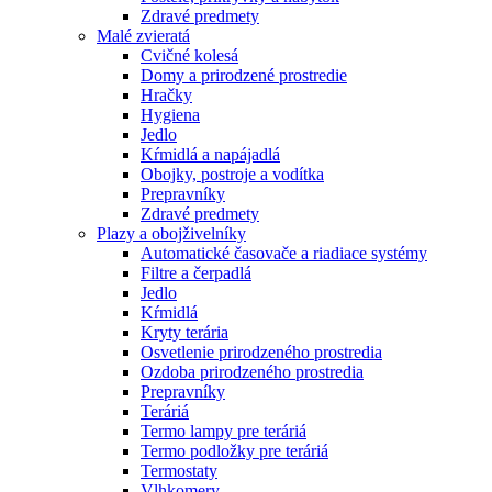
Zdravé predmety
Malé zvieratá
Cvičné kolesá
Domy a prirodzené prostredie
Hračky
Hygiena
Jedlo
Kŕmidlá a napájadlá
Obojky, postroje a vodítka
Prepravníky
Zdravé predmety
Plazy a obojživelníky
Automatické časovače a riadiace systémy
Filtre a čerpadlá
Jedlo
Kŕmidlá
Kryty terária
Osvetlenie prirodzeného prostredia
Ozdoba prirodzeného prostredia
Prepravníky
Teráriá
Termo lampy pre teráriá
Termo podložky pre teráriá
Termostaty
Vlhkomery