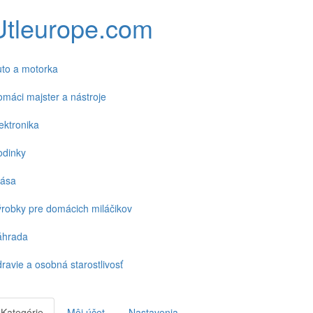
Utleurope.com
to a motorka
máci majster a nástroje
ektronika
odinky
rása
robky pre domácich miláčikov
áhrada
ravie a osobná starostlivosť
Kategórie
Môj účet
Nastavenia