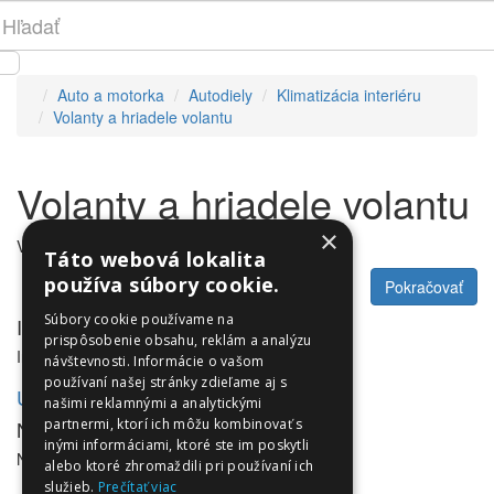
Auto a motorka
Autodiely
Klimatizácia interiéru
Volanty a hriadele volantu
Volanty a hriadele volantu
×
V tejto kategórii nie sú žiadne produkty.
Táto webová lokalita
používa súbory cookie.
Pokračovať
Súbory cookie používame na
Informácie
prispôsobenie obsahu, reklám a analýzu
Informácie
návštevnosti. Informácie o vašom
používaní našej stránky zdieľame aj s
Utleurope.com
našimi reklamnými a analytickými
NewsLetter
partnermi, ktorí ich môžu kombinovať s
inými informáciami, ktoré ste im poskytli
NewsLetter
alebo ktoré zhromaždili pri používaní ich
služieb.
Prečítať viac