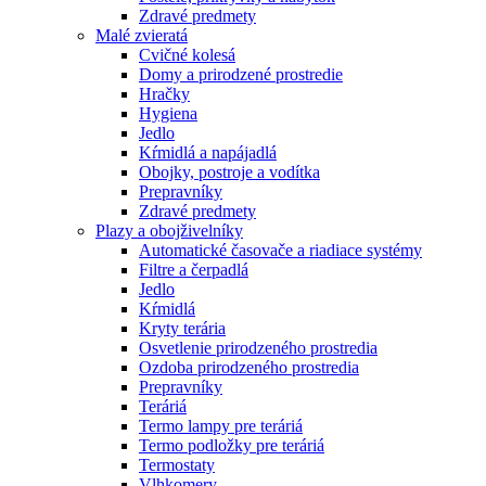
Zdravé predmety
Malé zvieratá
Cvičné kolesá
Domy a prirodzené prostredie
Hračky
Hygiena
Jedlo
Kŕmidlá a napájadlá
Obojky, postroje a vodítka
Prepravníky
Zdravé predmety
Plazy a obojživelníky
Automatické časovače a riadiace systémy
Filtre a čerpadlá
Jedlo
Kŕmidlá
Kryty terária
Osvetlenie prirodzeného prostredia
Ozdoba prirodzeného prostredia
Prepravníky
Teráriá
Termo lampy pre teráriá
Termo podložky pre teráriá
Termostaty
Vlhkomery