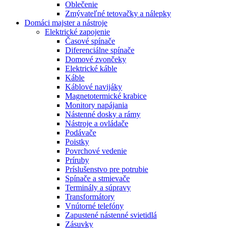
Oblečenie
Zmývateľné tetovačky a nálepky
Domáci majster a nástroje
Elektrické zapojenie
Časové spínače
Diferenciálne spínače
Domové zvončeky
Elektrické káble
Káble
Káblové navijáky
Magnetotermické krabice
Monitory napájania
Nástenné dosky a rámy
Nástroje a ovládače
Podávače
Poistky
Povrchové vedenie
Príruby
Príslušenstvo pre potrubie
Spínače a stmievače
Terminály a súpravy
Transformátory
Vnútorné telefóny
Zapustené nástenné svietidlá
Zásuvky