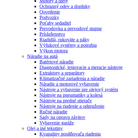
Motory a diely
Ochranný odev a doplnky
Osvetlenie
Podvozky
Poťahy sedadiel
Prevodovka a prevodové stupne
Príslušenstvo
Riadidlá, rukoväte a páky
Výfukové systémy a potrubia
Výkon motora
Náradie na autá
Batériové náradie
Diagnostické, testovacie a meracie nástroje
Extraktory a separátory
Klimatizačné zariadenia a náradie
Náradie a motorové vybavenie
Nástroje a vybavenie pre olejový systém
Nástroje na pneumatiky a kolesá
Nástroje na predné stierače
Nástroje na riadenie a odpruženie
Ručné náradie
Sady na opravu závitov
Vybavenie garáže
Olej a iné tekutiny
Kvapaliny posilňovača riadenia