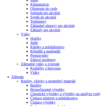
Jedlo
Klimatizácie
Ošetrenie do vody
Substrát pre akváriá
Svetlá do akváriá
Teplomery
Základné súpravy pre akváriá
Základy pre akváriá
Vtáky
Hračky
Jedlo
Klietky a príslušenstvo
Kŕmidlá a napájadlá
Prepravníky
Zdravé predmety
Záhradné vtáky a zvieratá
Krabičky s hmyzom
Vtáky
Záhrada
Bazény, vírivky a spotrebný materiál
Bazény
Bezpečnostné výrobky
Chemické výrobky a výrobky na analýzu vody
Čistiace nástroje a príslušenstvo
Čistiace výrobky