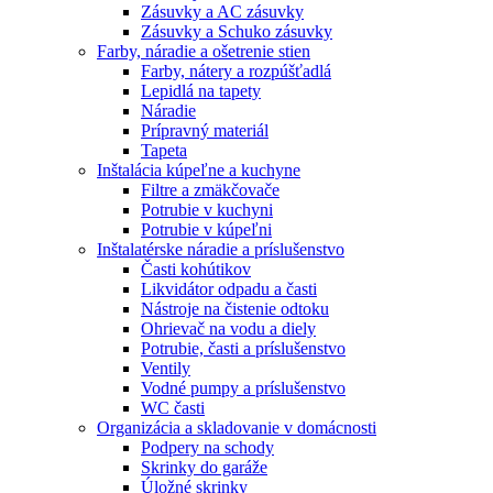
Zásuvky a AC zásuvky
Zásuvky a Schuko zásuvky
Farby, náradie a ošetrenie stien
Farby, nátery a rozpúšťadlá
Lepidlá na tapety
Náradie
Prípravný materiál
Tapeta
Inštalácia kúpeľne a kuchyne
Filtre a zmäkčovače
Potrubie v kuchyni
Potrubie v kúpeľni
Inštalatérske náradie a príslušenstvo
Časti kohútikov
Likvidátor odpadu a časti
Nástroje na čistenie odtoku
Ohrievač na vodu a diely
Potrubie, časti a príslušenstvo
Ventily
Vodné pumpy a príslušenstvo
WC časti
Organizácia a skladovanie v domácnosti
Podpery na schody
Skrinky do garáže
Úložné skrinky