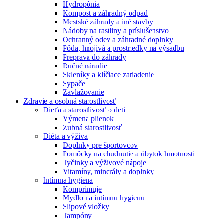
Hydropónia
Kompost a záhradný odpad
Mestské záhrady a iné stavby
Nádoby na rastliny a príslušenstvo
Ochranný odev a záhradné doplnky
Pôda, hnojivá a prostriedky na výsadbu
Preprava do záhrady
Ručné náradie
Skleníky a klíčiace zariadenie
Sypače
Zavlažovanie
Zdravie a osobná starostlivosť
Dieťa a starostlivosť o deti
Výmena plienok
Zubná starostlivosť
Diéta a výživa
Doplnky pre športovcov
Pomôcky na chudnutie a úbytok hmotnosti
Tyčinky a výživové nápoje
Vitamíny, minerály a doplnky
Intímna hygiena
Komprimuje
Mydlo na intímnu hygienu
Slipové vložky
Tampóny