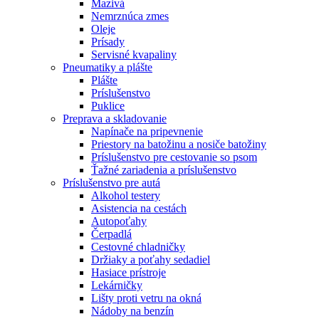
Mazivá
Nemrznúca zmes
Oleje
Prísady
Servisné kvapaliny
Pneumatiky a plášte
Plášte
Príslušenstvo
Puklice
Preprava a skladovanie
Napínače na pripevnenie
Priestory na batožinu a nosiče batožiny
Príslušenstvo pre cestovanie so psom
Ťažné zariadenia a príslušenstvo
Príslušenstvo pre autá
Alkohol testery
Asistencia na cestách
Autopoťahy
Čerpadlá
Cestovné chladničky
Držiaky a poťahy sedadiel
Hasiace prístroje
Lekárničky
Lišty proti vetru na okná
Nádoby na benzín