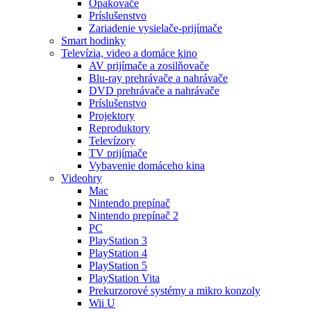
Opakovače
Príslušenstvo
Zariadenie vysielače-prijímače
Smart hodinky
Televízia, video a domáce kino
AV prijímače a zosilňovače
Blu-ray prehrávače a nahrávače
DVD prehrávače a nahrávače
Príslušenstvo
Projektory
Reproduktory
Televízory
TV prijímače
Vybavenie domáceho kina
Videohry
Mac
Nintendo prepínač
Nintendo prepínač 2
PC
PlayStation 3
PlayStation 4
PlayStation 5
PlayStation Vita
Prekurzorové systémy a mikro konzoly
Wii U