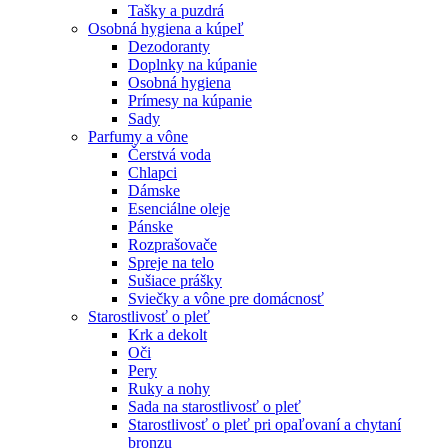
Tašky a puzdrá
Osobná hygiena a kúpeľ
Dezodoranty
Doplnky na kúpanie
Osobná hygiena
Prímesy na kúpanie
Sady
Parfumy a vône
Čerstvá voda
Chlapci
Dámske
Esenciálne oleje
Pánske
Rozprašovače
Spreje na telo
Sušiace prášky
Sviečky a vône pre domácnosť
Starostlivosť o pleť
Krk a dekolt
Oči
Pery
Ruky a nohy
Sada na starostlivosť o pleť
Starostlivosť o pleť pri opaľovaní a chytaní
bronzu