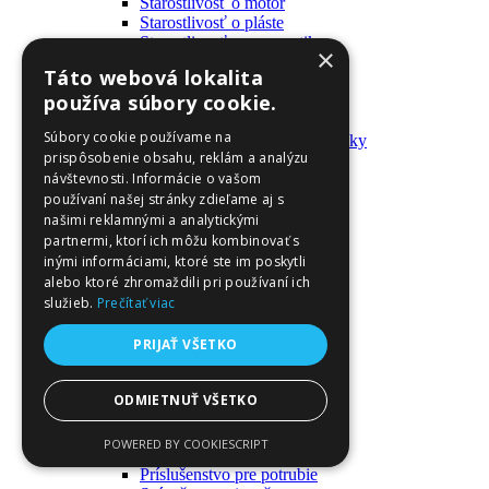
Starostlivosť o motor
Starostlivosť o pláste
Starostlivosť o pneumatiky
×
Výrobky pre fanúšikov
Táto webová lokalita
Batohy a tašky
používa súbory cookie.
Kľúčenky
Oblečenie
Súbory cookie používame na
Zmývateľné tetovačky a nálepky
prispôsobenie obsahu, reklám a analýzu
Domáci majster a nástroje
návštevnosti. Informácie o vašom
Elektrické zapojenie
Časové spínače
používaní našej stránky zdieľame aj s
Diferenciálne spínače
našimi reklamnými a analytickými
Domové zvončeky
partnermi, ktorí ich môžu kombinovať s
Elektrické káble
inými informáciami, ktoré ste im poskytli
Káble
alebo ktoré zhromaždili pri používaní ich
Káblové navijáky
služieb.
Prečítať viac
Magnetotermické krabice
Monitory napájania
PRIJAŤ VŠETKO
Nástenné dosky a rámy
Nástroje a ovládače
Podávače
ODMIETNUŤ VŠETKO
Poistky
Povrchové vedenie
POWERED BY COOKIESCRIPT
Príruby
Príslušenstvo pre potrubie