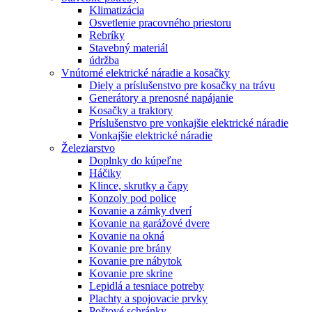
Klimatizácia
Osvetlenie pracovného priestoru
Rebríky
Stavebný materiál
údržba
Vnútorné elektrické náradie a kosačky
Diely a príslušenstvo pre kosačky na trávu
Generátory a prenosné napájanie
Kosačky a traktory
Príslušenstvo pre vonkajšie elektrické náradie
Vonkajšie elektrické náradie
Železiarstvo
Doplnky do kúpeľne
Háčiky
Klince, skrutky a čapy
Konzoly pod police
Kovanie a zámky dverí
Kovanie na garážové dvere
Kovanie na okná
Kovanie pre brány
Kovanie pre nábytok
Kovanie pre skrine
Lepidlá a tesniace potreby
Plachty a spojovacie prvky
Poštové schránky