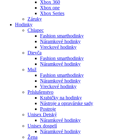
Xbox 360
Xbox one
Xbox Series
Záruky
Hodinky
Chlapec
Fashion smarthodinky
Náramkové hodinky
Vreckové hodinky
Dievča
Fashion smarthodinky
Náramkové hodinky
Muž
Fashion smarthodinky
Náramkové hodinky
Vreckové hodinky
Príslušenstvo
Krabičky na hodinky
Nástroje a opravárske sady
Postroje
Unisex Detský
Náramkové hodinky
Unisex dospelí
Náramkové hodinky
Žena