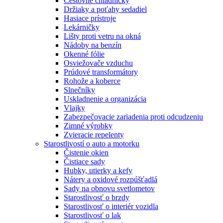
Cestovné chladničky
Držiaky a poťahy sedadiel
Hasiace prístroje
Lekárničky
Lišty proti vetru na okná
Nádoby na benzín
Okenné fólie
Osviežovače vzduchu
Prúdové transformátory
Rohože a koberce
Slnečníky
Uskladnenie a organizácia
Vlajky
Zabezpečovacie zariadenia proti odcudzeniu
Zimné výrobky
Zvieracie repelenty
Starostlivostí o auto a motorku
Čistenie okien
Čistiace sady
Hubky, utierky a kefy
Nátery a oxidové rozpúšťadlá
Sady na obnovu svetlometov
Starostlivosť o brzdy
Starostlivosť o interiér vozidla
Starostlivosť o lak