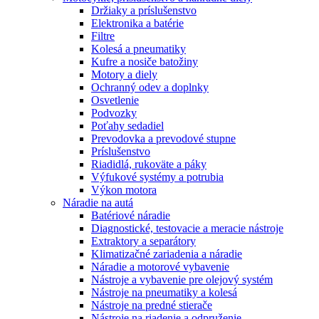
Držiaky a príslušenstvo
Elektronika a batérie
Filtre
Kolesá a pneumatiky
Kufre a nosiče batožiny
Motory a diely
Ochranný odev a doplnky
Osvetlenie
Podvozky
Poťahy sedadiel
Prevodovka a prevodové stupne
Príslušenstvo
Riadidlá, rukoväte a páky
Výfukové systémy a potrubia
Výkon motora
Náradie na autá
Batériové náradie
Diagnostické, testovacie a meracie nástroje
Extraktory a separátory
Klimatizačné zariadenia a náradie
Náradie a motorové vybavenie
Nástroje a vybavenie pre olejový systém
Nástroje na pneumatiky a kolesá
Nástroje na predné stierače
Nástroje na riadenie a odpruženie