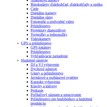
Analógové kamery
Binokulárny ďalekohľad, ďalekohľady a optika
Ciele
Digitálne kamery
Digitálne rámy
Fotografie a podvodné video
Príslušenstvo
Projektory diapozitívov
Trojnožky a jednonožky
Videokamery
GPS a príslušenstvo
GPS lokátory
Príslušenstvo
Vyhľadávacie zariadenie
Hudobné nástroje
DJ a VJ vybavenie
Dychové nástroje
Gitary a príslušenstvo
Javiskové a rozhlasové systémy
Karaoke vybavenia
Klavíry a klávesy
Perkusie
Počítačový záznam a spracovanie
Príslušenstvo pre hudobníkov a hudobnú
produkciu