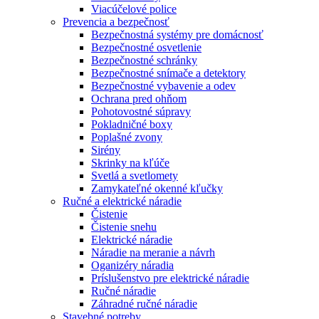
Viacúčelové police
Prevencia a bezpečnosť
Bezpečnostná systémy pre domácnosť
Bezpečnostné osvetlenie
Bezpečnostné schránky
Bezpečnostné snímače a detektory
Bezpečnostné vybavenie a odev
Ochrana pred ohňom
Pohotovostné súpravy
Pokladničné boxy
Poplašné zvony
Sirény
Skrinky na kľúče
Svetlá a svetlomety
Zamykateľné okenné kľučky
Ručné a elektrické náradie
Čistenie
Čistenie snehu
Elektrické náradie
Náradie na meranie a návrh
Oganizéry náradia
Príslušenstvo pre elektrické náradie
Ručné náradie
Záhradné ručné náradie
Stavebné potreby