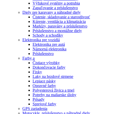
Výfukové systémy a potrubia
Zapaľovanie a príslušenstvo
Diely pre karavany a náhradné diely
Čistenie, skladovanie a starostlivosť
Kúrenie, ventilácia a klimatizácia
Markízy, paravány a príslušenstvo
Príslušenstvo a montážne diely
Schody a schodíky
Elektronika pre vozidlá
Elektronika pre autá
Námorná elektronika
Príslušenstvo
Farby a
Čistiace výrobky
Dokončovacie farby
Fixky
Laky na brzdové strmene
Lepiace pásky
Opravné farby
Polyesterová živica a tmel
Potreby na maliarske úlohy
Prísady
Sprejové farby
GPS zariadenia
Motocykle, príslušenstvo a náhradné diely