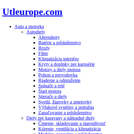
Utleurope.com
Auto a motorka
Autodiely
Alternátory
Batérie a príslušenstvo
Brzdy
Filtre
Klimatizácia interiéru
Kryty a doplnky pre karosérie
Motory a diely motora
Pohon a prevodovka
Riadenie a odpruženie
Spínače a relé
Štart motora
Stierače a diely
Svetlá, žiarovky a smerovky
Výfukové systémy a potrubia
Zapaľovanie a príslušenstvo
Diely pre karavany a náhradné diely
Čistenie, skladovanie a starostlivosť
Kúrenie, ventilácia a klimatizácia