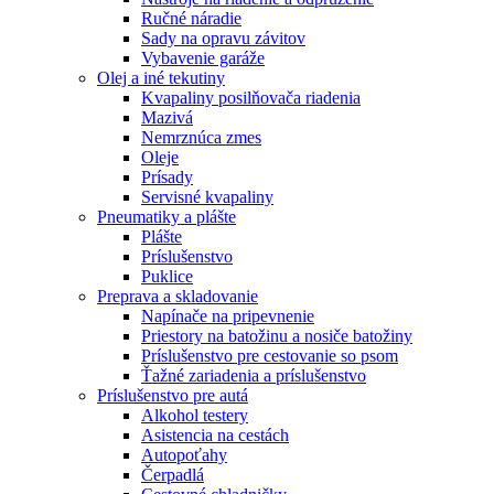
Ručné náradie
Sady na opravu závitov
Vybavenie garáže
Olej a iné tekutiny
Kvapaliny posilňovača riadenia
Mazivá
Nemrznúca zmes
Oleje
Prísady
Servisné kvapaliny
Pneumatiky a plášte
Plášte
Príslušenstvo
Puklice
Preprava a skladovanie
Napínače na pripevnenie
Priestory na batožinu a nosiče batožiny
Príslušenstvo pre cestovanie so psom
Ťažné zariadenia a príslušenstvo
Príslušenstvo pre autá
Alkohol testery
Asistencia na cestách
Autopoťahy
Čerpadlá