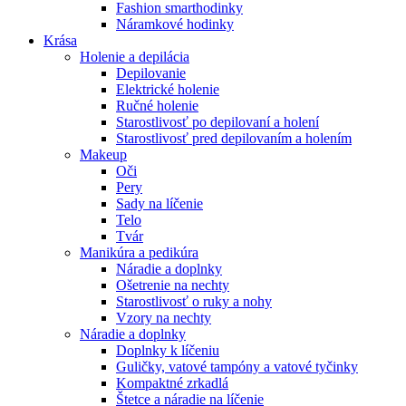
Fashion smarthodinky
Náramkové hodinky
Krása
Holenie a depilácia
Depilovanie
Elektrické holenie
Ručné holenie
Starostlivosť po depilovaní a holení
Starostlivosť pred depilovaním a holením
Makeup
Oči
Pery
Sady na líčenie
Telo
Tvár
Manikúra a pedikúra
Náradie a doplnky
Ošetrenie na nechty
Starostlivosť o ruky a nohy
Vzory na nechty
Náradie a doplnky
Doplnky k líčeniu
Guličky, vatové tampóny a vatové tyčinky
Kompaktné zrkadlá
Štetce a náradie na líčenie