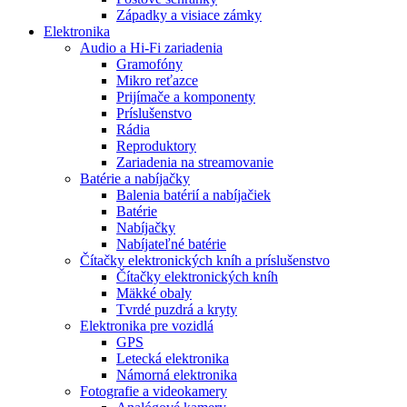
Západky a visiace zámky
Elektronika
Audio a Hi-Fi zariadenia
Gramofóny
Mikro reťazce
Prijímače a komponenty
Príslušenstvo
Rádia
Reproduktory
Zariadenia na streamovanie
Batérie a nabíjačky
Balenia batérií a nabíjačiek
Batérie
Nabíjačky
Nabíjateľné batérie
Čítačky elektronických kníh a príslušenstvo
Čítačky elektronických kníh
Mäkké obaly
Tvrdé puzdrá a kryty
Elektronika pre vozidlá
GPS
Letecká elektronika
Námorná elektronika
Fotografie a videokamery