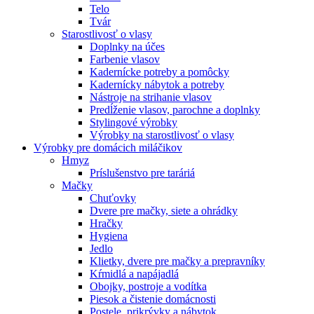
Telo
Tvár
Starostlivosť o vlasy
Doplnky na účes
Farbenie vlasov
Kadernícke potreby a pomôcky
Kadernícky nábytok a potreby
Nástroje na strihanie vlasov
Predĺženie vlasov, parochne a doplnky
Stylingové výrobky
Výrobky na starostlivosť o vlasy
Výrobky pre domácich miláčikov
Hmyz
Príslušenstvo pre taráriá
Mačky
Chuťovky
Dvere pre mačky, siete a ohrádky
Hračky
Hygiena
Jedlo
Klietky, dvere pre mačky a prepravníky
Kŕmidlá a napájadlá
Obojky, postroje a vodítka
Piesok a čistenie domácnosti
Postele, prikrývky a nábytok