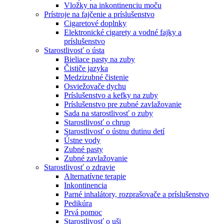
Vložky na inkontinenciu moču
Prístroje na fajčenie a príslušenstvo
Cigaretové doplnky
Elektronické cigarety a vodné fajky a
príslušenstvo
Starostlivosť o ústa
Bieliace pasty na zuby
Čističe jazyka
Medzizubné čistenie
Osviežovače dychu
Príslušenstvo a kefky na zuby
Príslušenstvo pre zubné zavlažovanie
Sada na starostlivosť o zuby
Starostlivosť o chrup
Starostlivosť o ústnu dutinu detí
Ústne vody
Zubné pasty
Zubné zavlažovanie
Starostlivosť o zdravie
Alternatívne terapie
Inkontinencia
Parné inhalátory, rozprašovače a príslušenstvo
Pedikúra
Prvá pomoc
Starostlivosť o uši