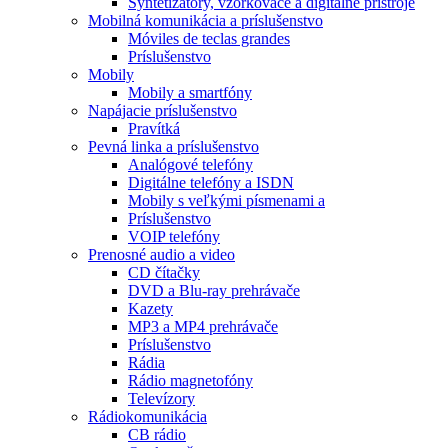
Syntetizátory, vzorkovače a digitálne prístroje
Mobilná komunikácia a príslušenstvo
Móviles de teclas grandes
Príslušenstvo
Mobily
Mobily a smartfóny
Napájacie príslušenstvo
Pravítká
Pevná linka a príslušenstvo
Analógové telefóny
Digitálne telefóny a ISDN
Mobily s veľkými písmenami a
Príslušenstvo
VOIP telefóny
Prenosné audio a video
CD čítačky
DVD a Blu-ray prehrávače
Kazety
MP3 a MP4 prehrávače
Príslušenstvo
Rádia
Rádio magnetofóny
Televízory
Rádiokomunikácia
CB rádio