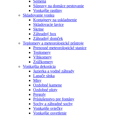
Semená
Súpravy na domáce pestovanie
Vonkajšie rastliny
Skladovanie vonku
Kontajnery na uskladnenie
Skladovacie lavice
Skrine
Záhradný box
Záhradný domček
Teplomery a meteorologické prístroje
Prenosné meteorologické stanice
Teplomery
Vlhkomery
Zrážkomery
Vonkajšia dekorácia
Jazierka a vodné záhrady
Lapače slnka
Misy
Ozdobné kamene
Ozdobné ploty
Pergoly
Príslušenstvo pre fontány
Sochy a záhradné sochy
Vonkajiše sviečky
Vonkajšie osvetlenie