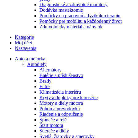
Diagnostické a zdravotné monitory
Dodávka mastektomie
Pomôcky na pracovnú a fyzikálnu terapiu
Pomôcky pre mobilitu a každodenný život
Zdravotnícky materiál a nábytok
Kategórie
Môj účet
Nastavenia
Auto a motorka
Autodiely
Alternátory
Batérie a príslušenstvo
Brzdy
Filtre
Klimatizácia interiéru
Kryty a doplnky pre karosérie
Motory a diely motora
Pohon a prevodovka
Riadenie a odpruženie
Spínače a relé
Štart motora
Stierače a diely
Svetlá, žiarovky a smerovky