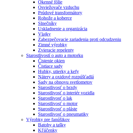
Okenné fólie
Osviežovače vzduchu
Prúdové transformátory
Rohože a koberce
Slnečníky
Uskladnenie a organizácia
Vlajky
Zabezpečovacie zariadenia proti odcudzeniu
Zimné výrobky
Zvieracie repelenty
Starostlivostí o auto a motorku
Čistenie okien
Čistiace sady
Hubky, utierky a kefy
Nátery a oxidové rozpúšťadlá
Sady na obnovu svetlometov
Starostlivosť o brzdy
Starostlivosť o interiér vozidla
Starostlivosť o lak
Starostlivosť o motor
Starostlivosť o pláste
Starostlivosť o pneumatiky
Výrobky pre fanúšikov
Batohy a tašky
Kľúčenky