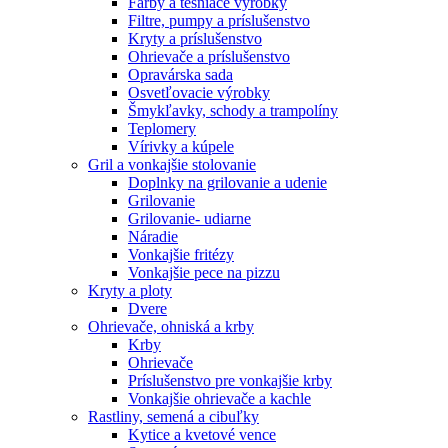
Farby a tesniace výrobky
Filtre, pumpy a príslušenstvo
Kryty a príslušenstvo
Ohrievače a príslušenstvo
Opravárska sada
Osvetľovacie výrobky
Šmykľavky, schody a trampolíny
Teplomery
Vírivky a kúpele
Gril a vonkajšie stolovanie
Doplnky na grilovanie a udenie
Grilovanie
Grilovanie- udiarne
Náradie
Vonkajšie fritézy
Vonkajšie pece na pizzu
Kryty a ploty
Dvere
Ohrievače, ohniská a krby
Krby
Ohrievače
Príslušenstvo pre vonkajšie krby
Vonkajšie ohrievače a kachle
Rastliny, semená a cibuľky
Kytice a kvetové vence