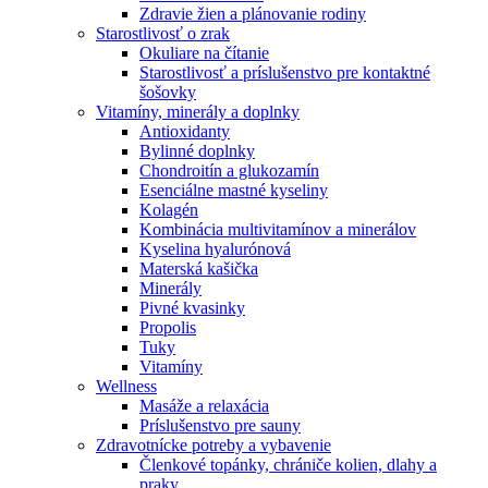
Zdravie žien a plánovanie rodiny
Starostlivosť o zrak
Okuliare na čítanie
Starostlivosť a príslušenstvo pre kontaktné
šošovky
Vitamíny, minerály a doplnky
Antioxidanty
Bylinné doplnky
Chondroitín a glukozamín
Esenciálne mastné kyseliny
Kolagén
Kombinácia multivitamínov a minerálov
Kyselina hyalurónová
Materská kašička
Minerály
Pivné kvasinky
Propolis
Tuky
Vitamíny
Wellness
Masáže a relaxácia
Príslušenstvo pre sauny
Zdravotnícke potreby a vybavenie
Členkové topánky, chrániče kolien, dlahy a
praky