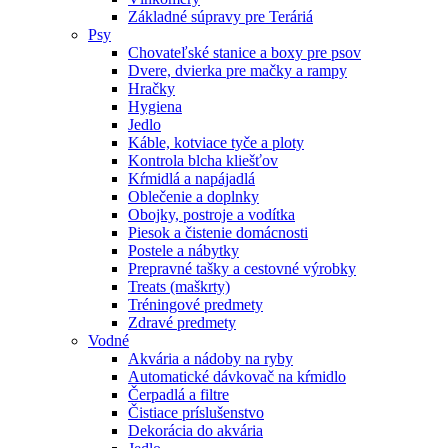
Základné súpravy pre Teráriá
Psy
Chovateľské stanice a boxy pre psov
Dvere, dvierka pre mačky a rampy
Hračky
Hygiena
Jedlo
Káble, kotviace tyče a ploty
Kontrola blcha kliešťov
Kŕmidlá a napájadlá
Oblečenie a doplnky
Obojky, postroje a vodítka
Piesok a čistenie domácnosti
Postele a nábytky
Prepravné tašky a cestovné výrobky
Treats (maškrty)
Tréningové predmety
Zdravé predmety
Vodné
Akvária a nádoby na ryby
Automatické dávkovač na kŕmidlo
Čerpadlá a filtre
Čistiace príslušenstvo
Dekorácia do akvária