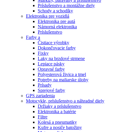
Markízy, paravány a príslušenstvo
Príslušenstvo a montážne diely
Schody a schodíky
Elektronika pre vozidlá
Elektronika pre autá
Námorná elektronika
Príslušenstvo
Farby a
Čistiace výrobky
Dokončovacie farby
Fixky
Laky na brzdové strmene
Lepiace pásky
Opravné farby
Polyesterová živica a tmel
Potreby na maliarske úlohy
Prísady
Sprejové farby
GPS zariadenia
Motocykle, príslušenstvo a náhradné diely
Držiaky a príslušenstvo
Elektronika a batérie
Filtre
Kolesá a pneumatiky
Kufre a nosiče batožiny