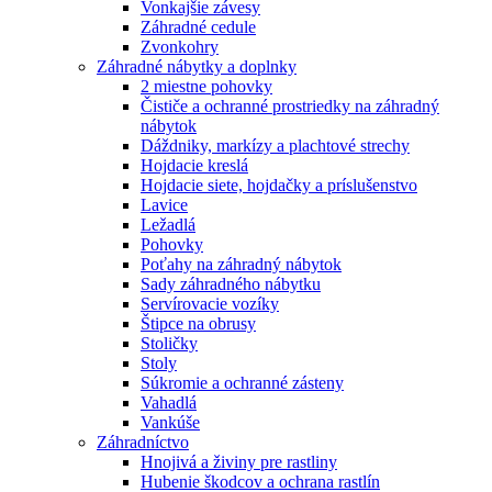
Vonkajšie závesy
Záhradné cedule
Zvonkohry
Záhradné nábytky a doplnky
2 miestne pohovky
Čističe a ochranné prostriedky na záhradný
nábytok
Dáždniky, markízy a plachtové strechy
Hojdacie kreslá
Hojdacie siete, hojdačky a príslušenstvo
Lavice
Ležadlá
Pohovky
Poťahy na záhradný nábytok
Sady záhradného nábytku
Servírovacie vozíky
Štipce na obrusy
Stoličky
Stoly
Súkromie a ochranné zásteny
Vahadlá
Vankúše
Záhradníctvo
Hnojivá a živiny pre rastliny
Hubenie škodcov a ochrana rastlín